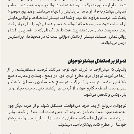
شده و ناچار مجبور به ترك مدرسه شده است. والدين مريم هميشه به خاطر
آسايش بيشتر به‌جاي او همه كارهايش را انجام مي‌دادند. و همين موضوع
باعث شد فرصت هرگونه خلاقيت و شناخت بيشتر استعدادها و توانايي‌هايش
از او سلب شود. مدرسه هم كه نتوانست بستر عاطفي لازم را با او برقرار كند.
يعني تحقيقات نشان مي‌دهند پيشرفت دانش آموزاني كه در فضايي با فشار
رواني كمتري هستند بيشتر از دانش آموزاني است كه در محيط‌هاي پر استرس
درس مي‌خوانند.
تمركز بر استقلال بيشتر نوجوان
والديني كه بيش‌ازحد به فرزند خود توجه مي‌كنند فرصت مستقل‌شدن را از
آن‌ها مي‌گيرند. نوجوان براي مطرح كردن خود در جمع دوستان و مدرسه هيچ
خلاقيتي به ذهنش خطور نمي‌كند. در جمع همسالان و دستان خود نيز
نمي‌تواند به اصطلاح گليم خود را از آب بيرون بكشد. بدين ترتيب دچار نوعي
پارادوكس و تناقض مي‌شود.
نوجوانان درواقع از يك طرف مي‌خواهند مستقل شوند و از طرف ديگر چون
هميشه مورد حمايت خانواده بوده اند نمي‌دانند بايد چه كار كنند. وقتي
مي‌بينند همسالان آن‌ها هركدام خلاقيتي دارند و از اين طريق مي‌توانند بيشتر
خودشان را مطرح كنند بيشتر نااميد مي‌شوند.