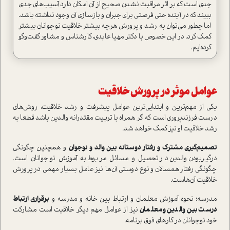
جدي است كه بر اثر مراقبت نشدن صحيح از آن امكان دارد آسيب‌هاي جدي
ببيند كه در آينده حتي فرصتي براي جبران و بازسازي آن وجود نداشته باشد.
اما چطور مي‌توان به رشد و پرورش هرچه بيشتر خلاقيت نوجوانان بيشتر
كمك كرد. در اين خصوص با دكتر مهيا عابدي، كارشناس و مشاور گفت‌و‌گو
كرده‌ايم.
عوامل موثر در پرورش خلاقيت
يكي از مهم‌ترين و ابتدايي‌ترين عوامل پيشرفت و رشد خلاقيت، روش‌هاي
درست فرزندپروري است كه اگر همراه با تربيت مقتدرانه والدين باشد قطعا به
رشد خلاقيت او نيز كمك خواهد شد.
تصميم‌گيري مشترك و رفتار دوستانه بين والد و نوجوان
و همچنين چگونگي
درگيربودن والدين در تحصيل و مسائل مربوط به آموزش نوجوانان است.
چگونگي رفتارهمسالان و نوع دوستي آن‌ها نيز عامل بسيار مهمي در پرورش
خلاقيت آن‌هاست.
مدرسه؛ نحوه آموزش معلمان و ارتباط بين خانه و مدرسه و
برقراري ارتباط
درست بين والدين و معلمان
نيز از عوامل مهم ديگر خلاقيت است مشاركت
خود نوجوانان در كارهاي فوق برنامه.