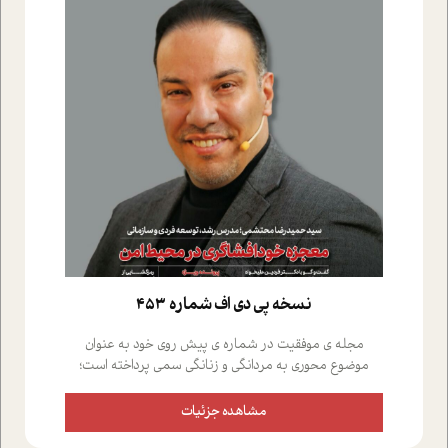
نسخه پي دي اف شماره 453
مجله ی موفقیت در شماره ی پیش روی خود به عنوان
موضوع محوری به مردانگی و زنانگی سمی پرداخته است؛
علاوه بر این که؛ گفت و گویی اختصاصی داشته ایم با فردین
علیخواه، جامعه شناس در بخش های مختلف تلاش کرده ایم
مشاهده جزئیات
از دریچه های گوناگون به این موضوع مهم بپردازیم.فصل