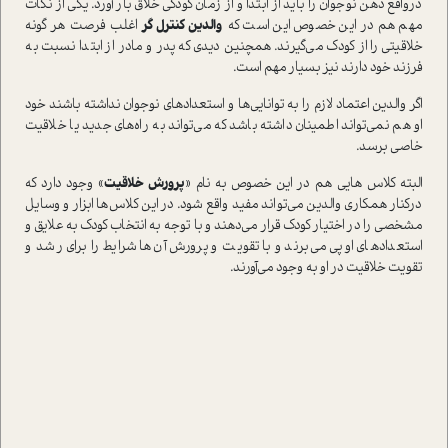
درواقع ذهن نوجوان را بايد از ابتدا و از زمان كودكي خلاق بار آورد. يكي از نكات
مهم هم در اين خصوص اين است كه
والدين كنترل گر
اغلب فرصت هر گونه
خلاقيتي را از كودك مي‌گيرند. همچنين ديدي كه پدر و مادر از ابتدا نسبت به
فرزند خود دارند نيز بسيار مهم است.
اگر والدين اعتماد لازم را به توانايي‌ها و استعدادهاي نوجوان نداشته باشند خود
او هم نمي‌تواند اطمينان داشته باشد كه مي‌تواند به راه‌هاي جديد يا خلاقيت
خاصي برسد.
البته كلاس هايي هم در اين خصوص به نام «
پرورش خلاقيت
» وجود دارد كه
دركنار همكاري والدين مي‌تواند مفيد واقع شود. در اين كلاس‌ها ابزار و وسايل
مشخصي را در اختيار كودك قرار مي‌دهند و با توجه به انتخاب كودك به علايق و
استعدادهاي او پي مي‌برند و با تقويت و پرورش آن‌ها شرايط را براي رشد و
تقويت خلاقيت در او به وجود مي‌آورند.