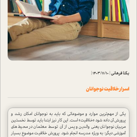
یکتا فرهانی
|
1403/11/10
|
اسرار خلاقيت نوجوانان
يكي از مهم‌ترين موارد و موضوعاتي كه بايد به نوجوانان امكان رشد و
پرورش آن داده شود «خلاقيت» است. اين كار نيز ابتدا بايد توسط نخستين
مربيان نوجوانان يعني والدين و پس از آن توسط معلمان در محيط‌هاي
آموزشي ديگر؛ به ويژه مدرسه انجام شود. پرورش خلافيت موضوع بسيار