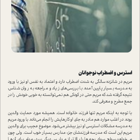
استرس و اضطراب نوجوانان
مريم در شانزده سالگي به شدت اضطراب دارد و اعتماد به نفس او نيز با ورود
به مدرسه بسيار پايين آمده. با بررسي‌هاي زياد و مراجعه به روان شناس،
نتيجه گرفته شد كه مريم حتي در كودكي هم نمي‌توانسته به خوبي خودش را در
جمع مطرح و معرفي كند.
با توجه به اينكه مريم تنها فرزند خانواده است. هميشه مورد حمايت والدين
بوده. در اغلب موارد هم مادر به جاي او كارهايش را انجام مي‌داده. با ورود مريم
به مدرسه مشكلات استرسي او نيز بيشتر مي‌شود. موضوع عجيب براي والدين
مريم اين است كه مدرسه فرزندشان جزء مدارس بسيار خوب است. ولي چون
مي‌خواهد سطح سواد بچه‌ها را بالاتر از مدارس ديگر ببرد، مدام براي آن‌ها