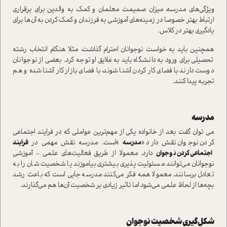
ويژگي‌هاي مدرسه، ميزان صميمت معلمان و كمك به والدين براي برقراري
ارتباط بهتر خصوصا در زمينه‌هاي آموزشي به فرزندان و كمك كردن به آن‌ها براي
يادگيري بهتر در كلاس.
همچنين بايد به خواست نوجوانان احترام گذاشت، مثلا هنگام انتخاب رشته
تحصيلي براي ورود به دانشگاه بايد به علايق او توجه كرد. بعضي از نوجوانان
دوست دارند با فضاي كار كردن آشنا شوند، با فضاي بازار كار آشنا شده و هم
تجربه پيدا كنند.
مدرسه
مي توان گفت بعد از خانواده يكي از مهم‌ترين عواملي كه در فرايند اجتماعي
كردن نوجوان نقش دارد «
مدرسه
»است. مدرسه نقش مهمي در
فرايند
اجتماعي كردن نوجوان
دارد. معمولا از طريق فعاليت‌هاي علمي - آموزشي
نوجوانان مي‌توانند مسئوليت پذيري بيشتري بياموزند يا شخصيت شان را به
تعادل برسانند. معمولا همه فكر مي‌كنند مدرسه جايي است كه باعث رشد
بچه‌ها از لحاظ علمي مي‌شود اما تاثير زيادي بر شخصيت آن‌ها هم مي‌گذارند.
شكل‌گيري شخصيت نوجوان