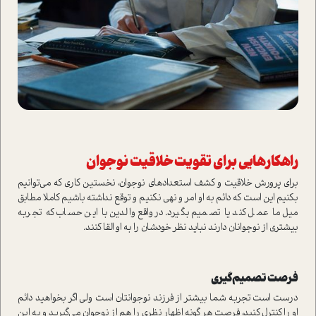
راهكارهايي براي تقويت خلاقيت نوجوان
براي پرورش خلاقيت و كشف استعدادهاي نوجوان، نخستين كاري كه مي‌توانيم
بكنيم اين است كه دائم به او امر و نهي نكنيم و توقع نداشته باشيم كاملا مطابق
ميل ما عمل كند يا تصميم بگيرد. درواقع والدين با اين حساب كه تجربه
بيشتري از نوجوانان دارند نبايد نظر خودشان را به او‌ القا كنند.
فرصت تصميم‌گيري
درست است تجربه شما بيشتر از فرزند نوجوانتان است ولي اگر بخواهيد دائم
او را كنترل كنيد، فرصت هر گونه اظهار نظري را هم از نوجوان مي‌گيريد و به اين