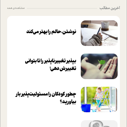
آخرین مطالب
مشاهده ی همه
نوشتن، حالم را بهتر می‌کند
بپذير تغييرناپذير را تا بتواني
تغييرش دهي!‏
چطور کودکان را مسئولیت‌پذیر بار
بیاورید؟