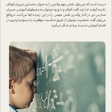
درست است كه نمي‌توان نقش مهم والدين را به عنوان نخستين مربيان كودكان
ناديده گرفت، اما بايد گفت كم‌كم و با ورود نوجوان به محيطهاي آموزشي، مربيان
مدارس نيز در كنار والدين نقش مهمي را در اين زمينه ايفا مي‌كنند. درواقع
مي‌توان گفت شخصيت نوجوان از طريق شكست، موفقيت يا مسوليت‌پذيري در
فضاي آموزشي مدرسه بيشتر شكل مي‌گيرد.