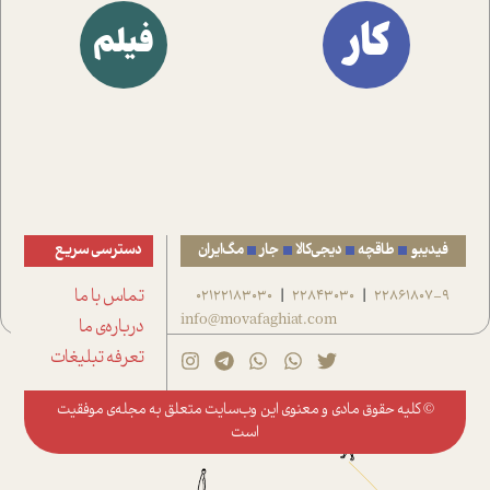
کار
فیلم
فیدیبو
طاقچه
دیجی‌کالا
جار
مگ‌ایران
دسترسی سریع
22861807-9
22843030
02122183030
تماس با ما
|
|
info@movafaghiat.com
درباره‌ی ما
تعرفه تبلیغات
© کلیه حقوق مادی و معنوی این وب‌سایت متعلق به
مجله‌ی موفقیت
است