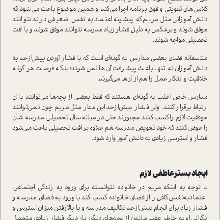
كلاس‌هاي تقويتي و فوق برنامه اجرا مي‌كند و همين موضوع باعث مي‌شود كه
دانش آموزاني مثل مريم كه پيشينه اعتماد به نفس ضعيفي دارند نتوانند
موفق شوند و برعكس به دليل فشار زياد مدرسه نتوانند موفق شوند و با افت
تحصيلي مواجه شوند.
متاسفانه فضاي بعضي مدارس به گونه‌اي است كه با فشار آوردن بيش‌ازحد به
دانش آموزان نه تنها باعث پيشرفت آن‌ها نمي‌شوند؛ بلكه فرصت هر گونه
خلاقيت و ابتكار عمل را هم از آن‌ها مي‌گيرند.
مدارس خاص اغلب به گونه‌اي هستند كه فقط بعضي از بچه‌ها مي‌توانند با آن
ارتباط برقرار كنند. ولي فشار بيش‌ازحد اين مدار مثل مريم چون نمي‌توانند
موفقيت لازم را كسب كنند مجبورند حتي در ميانه سال تحصيلي، مدرسه شان
را عوض كنند كه خود تعويض مدرسه هم علاوه بر افت تحصيلي باعث مي‌شود
فشار و استرسي زيادي به دانش آموز وارد شود.
ايجاد بسترعاطفي لازم
با توجه به اينكه مريم در خانواده نتوانسته براي ورود به زندگي اجتماعي،
اعتماد‌به‌نفس كافي را از فضاي خانواده كسب كند با ورود به فضاي مدرسه و
فشار زياد براي انجام بيش‌ازحد تكاليف مدرسه و با بالارفتن ميزان استرس و
نگراني او به خاطر عقب ماندن از بچه‌هاي ديگر؛ بار ديگر فشار زيادي متحمل