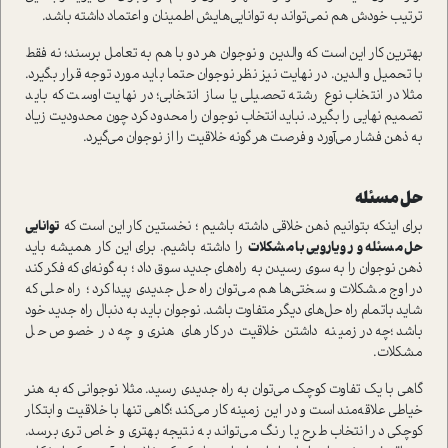
ترتيب خودش هم نمي‌تواند به توانايي‌هايش اطمينان و اعتماد داشته باشد.
بهترين كار اين است كه والدين و نوجوان هر دو با هم به تعامل برسند؛ نه فقط
با تحميل والدين. ‌در نهايت نيز نظر نوجوان حتما بايد مورد توجه قرار بگيرد.
مثلا در انتخاب نوع رشته تحصيلي يا ساز انتخابي؛ در نهايت اوست كه بايد
تصميم نهايي را بگيرد. نبايد انتخاب نوجوان را محدود كرد چون محدوديت زياد
به ذهن فشار مي‌آورد و فرصت هر گونه خلاقيت را از نوجوان مي‌گيرد.
حل مسئله
براي اينكه بتوانيم ذهن خلاقي داشته باشيم ؛ نخستين كار اين است كه
توانايي
حل مسئله و رويارويي با مشكلات
را داشته باشيم. براي اين كار هميشه بايد
ذهن نوجوان را به سوي رسيدن به راه‌هاي جديد سوق داد ؛ به گونه‌اي كه فكر كند
در اوج مشكلات و سختي‌ها هم مي‌توان راه حل جديدي ‌پيدا كرد ؛ راه حلي كه
شايد باتمام راه حل‌هاي ديگر متفاوت باشد. نوجوان بايد به دنبال راه جديد خود
باشد؛چه در زمينه داشتن خلاقيت در كارهاي هنري و چه در خصوص حل
مشكلات.
گاهي با يك تفاوت كوچك مي‌توان به راه جديدي رسيد. مثلا نوجواني كه به هنر
خياطي علاقه‌مند است و در اين زمينه كار مي‌كند ؛گاهي تنها با خلاقيت و ابتكار
كوچكي در انتخاب طرح يا رنگ مي‌تواند به نتيجه بهتري و خاص تري برسد.