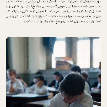
مريم هم وقتي ديد نمي‌تواند خود را با ديگر همسالان خود در مدرسه هماهنگ
كند مجبور شد مدرسه اش را عوض كند و همين موضوع استرس بيشتري بر او
تحميل كرد. البته والدينش تعجب مي‌كردند با وجودي كه هر كاري مي‌توانستند
براي مريم انجام داده اند چرا او باز هم نتوانسته موفق شود. البته اين نظر والدين
است ولي از لحاظ روان شناسي درواقع رفتار والدين درست نبوده.