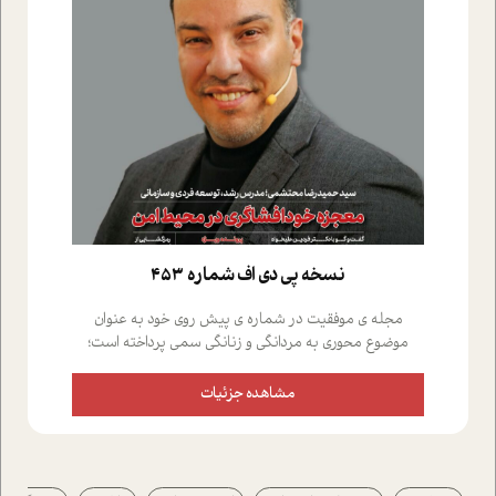
نسخه پي دي اف شماره 453
مجله ی موفقیت در شماره ی پیش روی خود به عنوان
موضوع محوری به مردانگی و زنانگی سمی پرداخته است؛
علاوه بر این که؛ گفت و گویی اختصاصی داشته ایم با فردین
علیخواه، جامعه شناس در بخش های مختلف تلاش کرده ایم
مشاهده جزئیات
از دریچه های گوناگون به این موضوع مهم بپردازیم.فصل
ایستگاه؛ شما را با دیدگاه های روانشناسان و کارشناسان
پیرامون موضوع مردانگی و زنانگی سمی و نیز چالش های
پیرامون آن آشنا می کند.در بخش دو فنجان داغ به سراغ افرادی