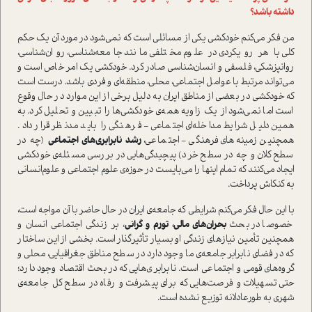
داشته باشد؟
من فکر می‌کنم خودکشی یکی از مسائلی است که نمی‌شود در مورد آن یک حکم
کلی با هر رویکردی در علوم مختلفی مانند جامعه‌شناسی، روان‌شناسی،
روانپزشکی، فلسفی و انسان‌شناسی صادر کرد. خودکشی یک امر خاص است و
می‌تواند مرتبط با عوامل اجتماعی، محلی، منطقه‌ای و فردی باشد. درست است
که خودکشی در بعضی از مناطق ایران به دلیل برخی از این موارد در حال وقوع
است اما نمی‌شود از یک زاویه همه­‌ی خودکشی‌ها را تبیین و تحلیل کرد. به
همین دلیل شرایط مداخله‌ای اجتماعی - فرهنگی را باید مدنظر قرار داد.
همچنین زمینه‌های فرهنگی - اجتماعی،
رشد نابرابری‌های اجتماعی
(چه در
سطح کلان و چه در سطح خرد) پیچیدگی‌هایی در بررسی مسئله­‌ی خودکشی
ایجاد می‌کنند که تمام اینها را می‌بایست در حوزه­‌ی علوم اجتماعی و علوم‌انسانی
به کنکاش پرداخت.
با این حال فکر می‌کنم شرایطی که جامعه‌­ی ایران در حال حاضر با آن مواجه است،
خصوصا در بحث
بحران‌های مالی، تورم و گرانی
، بر زندگی اجتماعی انسان و
همچنین تأمین نیازهای زندگی او بسیار تأثیرگذار است. بخشی از این ساختار
که در فضای نابرابر جامعه­‌ی ما وجود دارد در سطح مناطق جغرافیایی، محلی و
گروه‌های قومی و اجتماعی است. نابرابری‌هایی که در بحث اقتصاد وجود دارد؛
حتی تسهیلات و فرصت‌هایی که برای پیشرفت و رفاه در سطح کل جامعه­‌ی
شهری به طورعادلانه توزیع نشده است.