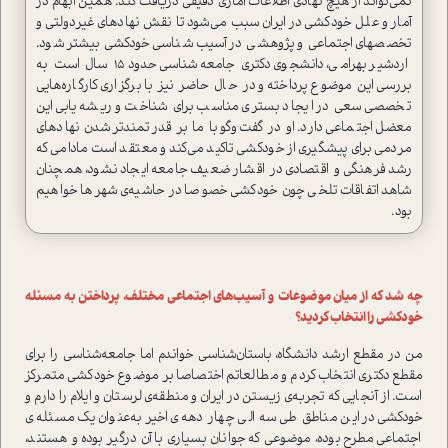
نمی­‌تواند از هیچ نهادی اطلاعات آماری دقیقی دریافت کند. همین ابهام در
آمار و علل خودکشی در ایران سبب می­‌شود تا نقش نهادهای غیردولتی و
تخصص­های اجتماعی و پژوهشی در آسیب‌­شناسی خودکشی بیشتر شود.
اردشیر بهرامی، دانشجوی دکتری جامعه‌­شناسی حدود 15 سال است به
بررسی این موضوع پرداخته و در حال حاضر نیز با برگزاری کارگاره­­‌هایی
تخصصی سعی در ایجاد بستری مناسب برای شناخت و ریشه‌­یابی این
معضل اجتماعی دارد. او در گفت‌­وگو با ما بر قدرتمندتر شدن نهادهای
مردمی برای پیشگیری از خودکشی تاکید می­‌کند و معتقد است مادامی که
رشد فرهنگی و اقتصادی در اقشار ضعیف جامعه ایجاد نشود، همچنان
شاهد اتفاقات تلخی چون خودکشی خصوصا در حاشیه­‌ی شهرها خواهیم
بود.
چه شد که از میان موضوعات و آسیب‌های اجتماعی مختلف، پرداختن به مسئله
خودکشی را انتخاب کردید؟
من در مقطع ارشد دانشگاه، باستان‌شناسی خواندم اما جامعه‌شناسی را برای
مقطع دکتری انتخاب کردم و مطالعاتم اختصاصا بر موضوع خودکشی متمرکز
است. از آنجایی که تجربه­‌ی زیستن در ایران و منطقه­‌ی لرستان و ایلام را دارم و
خودکشی در این مناطق طی سه الی چهار دهه‌­ی اخیر به‌عنوان یک مسئله­‌ی
اجتماعی مطرح بوده، موضوعی که جوانان بسیاری با آن درگیر بوده و هستند،