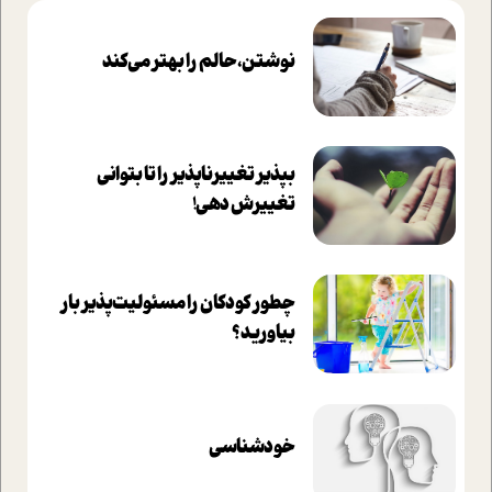
نوشتن، حالم را بهتر می‌کند
بپذير تغييرناپذير را تا بتواني
تغييرش دهي!‏
چطور کودکان را مسئولیت‌پذیر بار
بیاورید؟
خودشناسی