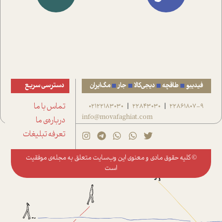
فیدیبو
طاقچه
دیجی‌کالا
جار
مگ‌ایران
دسترسی سریع
22861807-9
22843030
02122183030
تماس با ما
|
|
info@movafaghiat.com
درباره‌ی ما
تعرفه تبلیغات
© کلیه حقوق مادی و معنوی این وب‌سایت متعلق به
مجله‌ی موفقیت
است