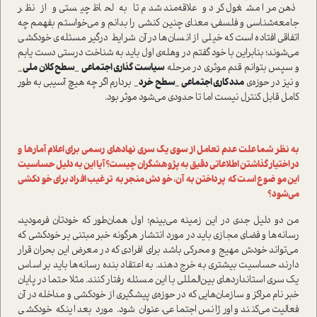
ذهن مرا مشغول کرد و علاقه‌مند شدم تا به لحاظ چیستی و از نظر
جامعه‌شناسی و فلسفی، معنای چنین کنشی را بدانم و می‌خواستم بفهمم چه
اتفاقی افتاده است که خیلی از انسان‌ها در آن شرایط درگیر مسئله­‌ی خودکشی
می‌شوند؛ بنابراین با خود گفتم در وهله­‌ی اول باید به شناخت درستی دست یابم
و سپس بتوانم قدم موثری در مرحله
سیاست گذاری اجتماعی _سطح کلان ملی_
و نیز در حوزه‌­ی
مدد کاری اجتماعی _سطح خرد_
بردارم اگر چه هیچ آسیبی به طور
کامل قابل کنترل نیست اما تا حدودی می‌شود موثر بود.
به نظر شما علت عدم تعامل از سوی یک سری نهادهای رسمی برای اعلام آمارها و
در اختیار گذاشتن اطلاعاتی دقیق به پژوهشگران چیست؟ آیا این به دلیل حساسیت
این موضوع است که پرداختن به آن، خودش منجر به ترغیب افراد برای خودکشی
می‌شود؟
من دو دلیل جدی در این زمینه می‌بینم؛ اول همان‌طور که خودتان فرمودید،
رسانه‌ها و فضای مجازی باید در مورد انتشار هرگونه خبر مبتنی بر خودکشی که
می‌تواند خودش مهیج و محرکی باشد برای افرادی که در معرض این بحران قرار
دارند، حساسیت بیشتری به خرج دهند. به اعتقاد بنده رسانه‌ها باید بر اساس
یک سری استانداردهای بین‌المللی با این مسئله رفتار کنند. مثلا حتما در پایان
خبر نام مراکز و سازمان‌هایی که در حوزه­‌ی پیشگیری از خودکشی و مداخله در آن
فعالیت می‌کنند و اورژانس اجتماعی، عنوان شود. مورد بعد اینکه خودکشی