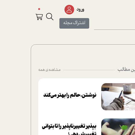
0
ورود
اشتراک مجله
ن مطالب
مشاهده ی همه
نوشتن، حالم را بهتر می‌کند
بپذير تغييرناپذير را تا بتواني
تغييرش دهي!‏