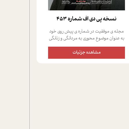
نسخه پي دي اف شماره 453
مجله ی موفقیت در شماره ی پیش روی خود
به عنوان موضوع محوری به مردانگی و زنانگی
سمی پرداخته است؛ علاوه بر این که؛ گفت و
گویی اختصاصی داشته ایم با فردین علیخواه،
مشاهده جزئیات
جامعه شناس در بخش های مختلف تلاش
کرده ایم از دریچه های گوناگون به این موضوع
مهم بپردازیم.فصل ایستگاه؛ شما را با دیدگاه
های روانشناسان و کارشناسان پیرامون
موضوع مردانگی و زنانگی سمی و نیز چالش
های پیرامون آن آشنا می کند.در بخش دو
فنجان داغ به سراغ افرادی رفته ایم که
موفقیت را در عمل به اثبات رسانده اند؛ سید
حمیدرضا محتشمی که بیست و پنجمین
سال فعالیت حرفه ای خود را در حوزه ی
کوچینگ، توسعه ی فردی و رهبری پشت سر