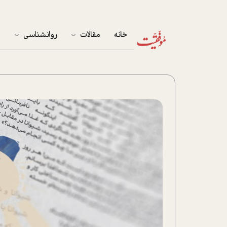
خانه
مقالات
روانشناسی
م
آخرین مقالات
تست روان‌شناسی
مهمان خانه
کوکولوژی
پرونده ویژه
زندگی
نوجوان
کار
پلاس