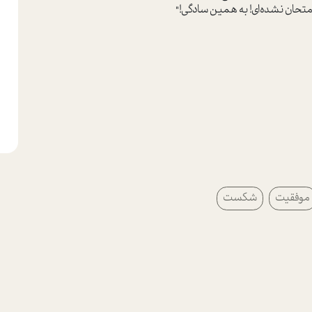
امتحان نشده‌ای! به همین سادگی!"
موفقیت
شکست