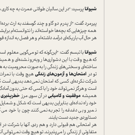
شیوانا
پرسید: "در این سالیان طولانی عمرت به چه کاری 
پیرمرد گفت: "از پدرم دو گاو و چند گوسفند به ارث برده‌ام 
همه چیزهایی که بچه‌ها خواسته‌اند را نتوانسته‌ام برای
هر حال آب باریکه‌ای درآمد داشته‌ام و هر فصل به اندازه 
شیوانا
با تبسم گفت: "این‌گونه که تو می‌گویی معلوم است
که هیچ وقت با این دشواری‌ها روبه‌رو نشده‌ای و همی
ساخته‌ای و سختی‌های زندگی را به صورت محرومیت به ه
تو در
امتحان‌ها و آزمون‌های زندگی
هیچ وقت با نمرات پ
شرکت نکرده‌ای. کسی که امتحان نمی‌دهد بدیهی است که 
است و هرگز نمی‌تواند خود را با کسی که حتی بدون آمادگ
همیشه
موفقیت و کامیابی
در آن سوی مرز
خطرپذیری و
خود راه نداده‌ای. بنابراین بدیهی است که شکل و شمایل ز
نمیر و بی‌دغدغه را تجربه نمی‌کنند چون با خود می‌گ
دستاوردی جدید دست یابند.
هر امتحانی هم قبولی دارد و هم ردی. آنها با شرکت در ای
متفاوتی از زندگی را می‌پذیرند. تو هیچ وقت نمی‌توانی آن