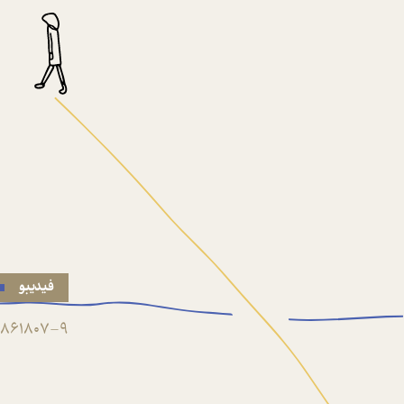
فیدیبو
861807-9