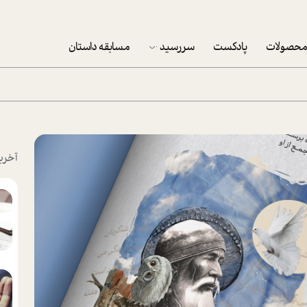
حصولات
پادکست
سررسید
مسابقه داستان
سررسید 1403
سفارش شرکتی سررسید 1403
پکيج نوروزي موفقيت
آخری
تقویم رومیزی
تقویم دیواری