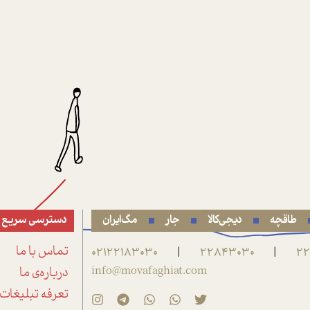
طاقچه
دیجی‌کالا
جار
مگ‌ایران
دسترسی سریع
22
22843030
02122183030
تماس با ما
|
|
info@movafaghiat.com
درباره‌ی ما
تعرفه تبلیغات