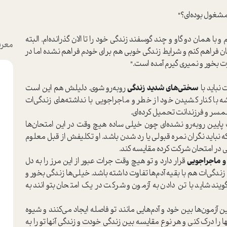
مشغول بوده‌ای؟"
و با همان دو گاو و چند گوسفند زندگی خود را تا الان گذرانده‌ام. البته
معرف
شان فراهم کنم و شرایط زندگی خوبی هم برای خودم فراهم نشده اما در
قوت بخور و نمیری گیرم آمده است."
 نباید با
سختی‌های شدید زندگی
روبه‌رو شوی. دلیلش هم این است
شه با کنار کشیدن خود از خطر و ماجراجویی
با نداشته‌های زندگی‌ات
مسر و فرزندانت تحمیل کرده‌ای.
ايین روبه‌رو نشده‌ای چون خیلی ساده هیچ وقت در این امتحان‌ها
نباید نگران نمره قبولی یا رد شدن باشد. او تکلیفش از قبل معلوم
ی در امتحان شرکت كرده مقایسه کند.
 ماجراجویی
قرار دارد و تو هیچ وقت جرات عبور از این مرز را به دل
ندگی‌ات هم با بقیه آدم‌ها تفاوت داشته باشد. خیلی‌ها زندگی بخور و
ویند شاید با تن دادن به آزمون و شركت در يك امتحان بتوانند به
ن آزمون‌ها بین خود و آدم‌هایی مانند تو فاصله ایجاد می‌کنند و شیوه
ها را درک کنی و هر نوع مقایسه بین زندگی خودت و زندگی آنها تو را به