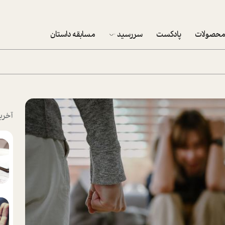
حصولات
پادکست
سررسید
مسابقه داستان
سررسید 1403
سفارش شرکتی سررسید 1403
پکيج نوروزي موفقيت
آخری
تقویم رومیزی
تقویم دیواری