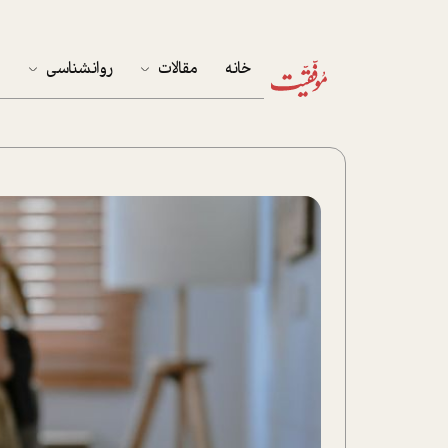
خانه
مقالات
روانشناسی
م
آخرین مقالات
تست روان‌شناسی
مهمان خانه
کوکولوژی
پرونده ویژه
زندگی
نوجوان
کار
پلاس