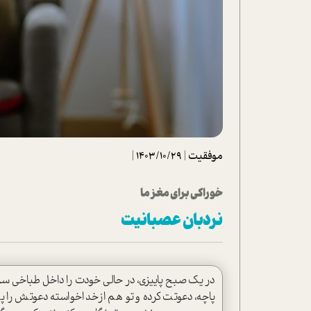
تحلیل فیلم
شیوانا
داستان
موفقیت
|
1403/10/29
|
خوراکی برای مغز ما
نردبان عصبانیت
در یک صبح پاییزی، در حالی خودت را داخل طباخی س
پاچه، دعوتت کرده و تو هم ازخداخواسته دعوتش را پذ