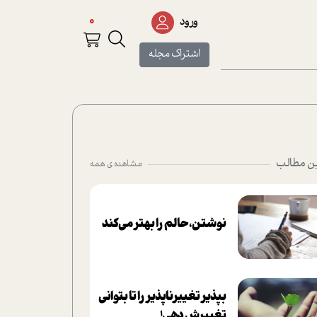
0
ورود
اشتراک مجله
ن مطالب
مشاهده ی همه
نوشتن، حالم را بهتر می‌کند
بپذير تغييرناپذير را تا بتواني
تغييرش دهي!‏