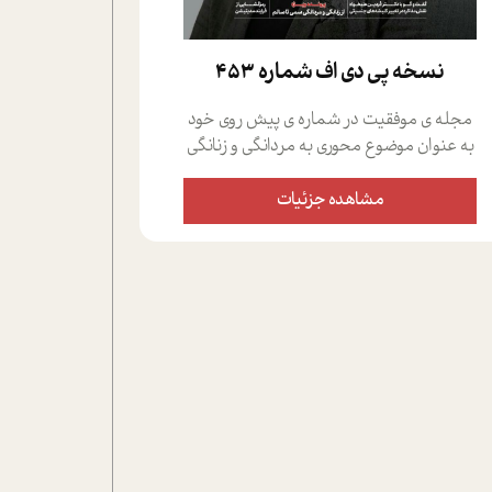
نسخه پي دي اف شماره 453
مجله ی موفقیت در شماره ی پیش روی خود
به عنوان موضوع محوری به مردانگی و زنانگی
سمی پرداخته است؛ علاوه بر این که؛ گفت و
گویی اختصاصی داشته ایم با فردین علیخواه،
مشاهده جزئیات
جامعه شناس در بخش های مختلف تلاش
کرده ایم از دریچه های گوناگون به این موضوع
مهم بپردازیم.فصل ایستگاه؛ شما را با دیدگاه
های روانشناسان و کارشناسان پیرامون
موضوع مردانگی و زنانگی سمی و نیز چالش
های پیرامون آن آشنا می کند.در بخش دو
فنجان داغ به سراغ افرادی رفته ایم که
موفقیت را در عمل به اثبات رسانده اند؛ سید
حمیدرضا محتشمی که بیست و پنجمین
سال فعالیت حرفه ای خود را در حوزه ی
کوچینگ، توسعه ی فردی و رهبری پشت سر