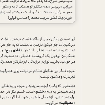
سوسیسی سرخ‌شده به تو نگاه می‌کند. نزدیک عصر گر
می‌زنی، می‌بینی همه منتظر تو هستند تا به رستوران 
حس می‌کنی معده‌ات سنگین است، خودت را سرزنش می‌کن
خوردن یک قاشق شربت معده، راحت می‌خوابی!
این داستان زندگی خیلی از ما آدم‌هاست. بیشتر ما دقت ز
می‌کنیم، اما جای دیگری در بدن ما هست که به‌ جای هر
دانسته و ندانسته، غذا‌هایی با عنوان «
غذای روح
» وا
همکارتان، توهین یک فروشنده عصبانی، بد صحبت‌کردن را
می‌خواهید بخرید، نق‌زدن فرزندتان، ایرادگرفتن همسرتان
نتیجه تمام این غذا‌های ناسالم می‌تواند، بروز عصبان
قابل‌درک و مشهود نیست.
عصبانیتی که ‌یکباره ایجاد نمی‌شود و نتیجه رژیم غذایی
و تمام‌نشدنی به اسم «
خشم
» است. خشم مثل هر احساس 
برآورده‌نشدن نیاز‌هایمان ظاهر می‌شود، اما اگر به این
«
عصبانیت
» می‌گویند.