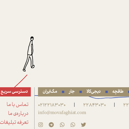
طاقچه
دیجی‌کالا
جار
مگ‌ایران
دسترسی سریع
22
22843030
02122183030
تماس با ما
|
|
info@movafaghiat.com
درباره‌ی ما
تعرفه تبلیغات