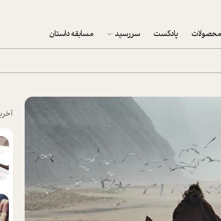
حصولات
پادکست
سررسید
مسابقه داستان
سررسید 1403
سفارش شرکتی سررسید 1403
پکيج نوروزي موفقيت
آخری
تقویم رومیزی
تقویم دیواری