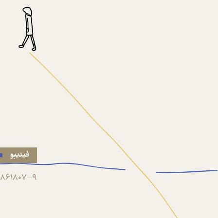
فیدیبو
861807-9