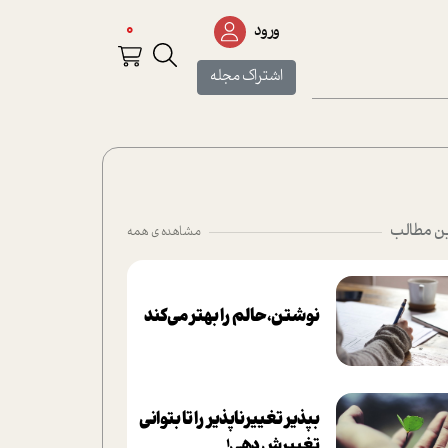
0
ورود
اشتراک مجله
ن مطالب
مشاهده ی همه
نوشتن، حالم را بهتر می‌کند
بپذير تغييرناپذير را تا بتواني
تغييرش دهي!‏