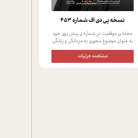
نسخه پي دي اف شماره 453
مجله ی موفقیت در شماره ی پیش روی خود
به عنوان موضوع محوری به مردانگی و زنانگی
سمی پرداخته است؛ علاوه بر این که؛ گفت و
گویی اختصاصی داشته ایم با فردین علیخواه،
مشاهده جزئیات
جامعه شناس در بخش های مختلف تلاش
کرده ایم از دریچه های گوناگون به این موضوع
مهم بپردازیم.فصل ایستگاه؛ شما را با دیدگاه
های روانشناسان و کارشناسان پیرامون
موضوع مردانگی و زنانگی سمی و نیز چالش
های پیرامون آن آشنا می کند.در بخش دو
فنجان داغ به سراغ افرادی رفته ایم که
موفقیت را در عمل به اثبات رسانده اند؛ سید
حمیدرضا محتشمی که بیست و پنجمین
سال فعالیت حرفه ای خود را در حوزه ی
کوچینگ، توسعه ی فردی و رهبری پشت سر