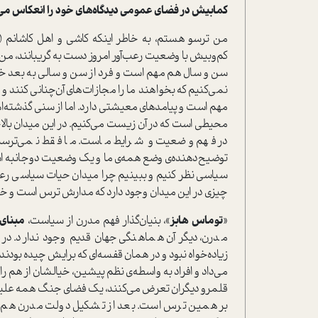
کمابیش در فضای عمومی دیدگاه‌های خود را انعکاس می‌دهید.
من ترسو هستم، به خاطر اینکه کاشی و اهل کاشانم (ب
کم‌و‌بیش با وضعیت رعب‌آور امروز دست به گریبانند،
سن و سال هم مهم است و فرد از سن و سالی به بعد خی
نمی‌کنیم که بخواهند ما را مجازات‌های آن‌چنانی کنند 
مهم است و پیامدهای معیشتی دارد. اما از سنی گذشته‌ا
محیطی است که در آن زیست می‌کنیم. در این میدان بال
در فهم وضعیت و شرایط ماست. ما فقط نمی‌ترسیم؛
توضیح‌دهنده‌ی وضع همه‌ی ما و یک وضعیت دوجانبه است. 
سیاسی نظر کنیم و ببینیم چرا میدان حیات سیاسی رع
چیزی در این میدان وجود دارد که مدارش ترس است و خود 
«
توماس هابز
»، بنیان‌گذار فهم مدرن از سیاست،
مبنای
مدرن، دیگر آن هماهنگی جهان قدیم وجود ندارد. در 
زیاده‌خواه نبود و در همان قفسه‌ای که برایش چیده بودن
می‌داد و افراد به واسطه‌ی نظم پیشین، خیالشان از هم راحت
قلمرو دیگران تعرض می‌کنند، یک فضای جنگ همه علیه
بر همین ترس است. بعد از تشکیل دولت مدرن هم تر