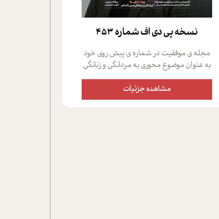
نسخه پي دي اف شماره 453
مجله ی موفقیت در شماره ی پیش روی خود
به عنوان موضوع محوری به مردانگی و زنانگی
سمی پرداخته است؛ علاوه بر این که؛ گفت و
گویی اختصاصی داشته ایم با فردین علیخواه،
مشاهده جزئیات
جامعه شناس در بخش های مختلف تلاش
کرده ایم از دریچه های گوناگون به این موضوع
مهم بپردازیم.فصل ایستگاه؛ شما را با دیدگاه
های روانشناسان و کارشناسان پیرامون
موضوع مردانگی و زنانگی سمی و نیز چالش
های پیرامون آن آشنا می کند.در بخش دو
فنجان داغ به سراغ افرادی رفته ایم که
موفقیت را در عمل به اثبات رسانده اند؛ سید
حمیدرضا محتشمی که بیست و پنجمین
سال فعالیت حرفه ای خود را در حوزه ی
کوچینگ، توسعه ی فردی و رهبری پشت سر