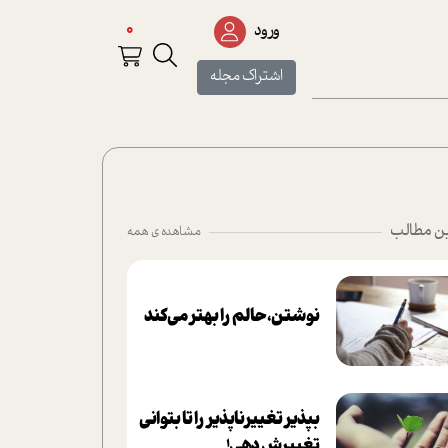
0
ورود
اشتراک مجله
ن مطالب
مشاهده ی همه
نوشتن، حالم را بهتر می‌کند
بپذير تغييرناپذير را تا بتواني
تغييرش دهي!‏