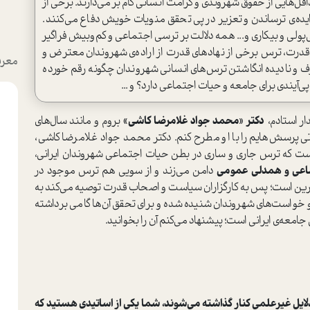
قل‌هایی از حقوق شهروندی و کرامت انسانی گام بر می‌دارند. برخی از
ایده‌ی ترساندن و تعزیر در پی تحقق منویات خویش دفاع می‌کنند.
ی‌پولی و بیکاری و... همه دلالت بر ترسی اجتماعی و کم‌وبیش فراگیر
قدرت، ترس برخی از نهادهای قدرت از اراده‌ی شهروندان معترض و
معرف
و نادیده انگاشتن ترس‌های انسانی شهروندان چگونه رقم خورده
‌آیندی برای جامعه و حیات اجتماعی دارد؟ و ...
ار استادم،
دکتر «محمد جواد غلامرضا کاشی»
بروم و مانند سال‌های
تی پرسش‌هایم را با او مطرح کنم. دکتر محمد جواد غلامرضا کاشی،
ت که ترس جاری و ساری در بطن حیات اجتماعی شهروندان ایرانی،
اعی و همدلی عمومی
دامن می‌زند و از سویی هم ترس موجود در
ین است؛ پس به کارگزاران سیاست و اصحاب قدرت توصیه می‌کند به
 و خواست‌های شهروندان شنیده شده و برای تحقق آن‌ها گامی برداشته
جامعه‌ی ایرانی است؛ پیشنهاد می‌کنم آن را بخوانید.
دلایل غیر‌علمی کنار گذاشته می‌شوند، شما یکی از اساتیدی هستید که