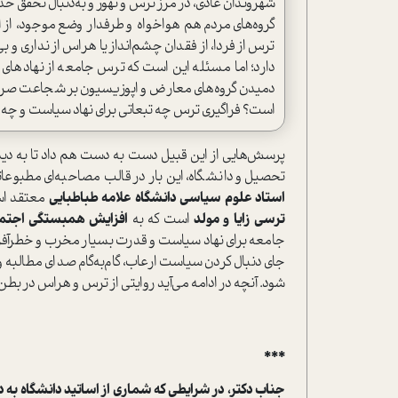
شهروندان عادی، در مرز ترس و تهور و به‌دنبال تحقق حدا
گروه‌های مردم هم هواخواه و طرفدار وضع موجود، از 
ترس از فردا، از فقدان چشم‌انداز یا هراس از نداری و ب
دارد؛ اما مسئله این است که ترس جامعه از نهادهای 
دمیدن گروه‌های معارض و اپوزیسیون بر شجاعت صرف 
است؟ فراگیری ترس چه تبعاتی برای نهاد سیاست و چه پی
پرسش‌هایی از این قبیل دست به دست هم داد تا به دید
تحصیل و دانشگاه، این‌ بار در قالب مصاحبه‌ای مطبوعا
استاد علوم سیاسی دانشگاه علامه طباطبایی
معتقد اس
ترسی زایا و مولد
است که به
افزایش همبستگی اجتم
جامعه برای نهاد سیاست و قدرت بسیار مخرب و خطرآفر
جای دنبال کردن سیاست ارعاب، گام‌به‌گام صدای مطالبه‌
شود. آنچه در ادامه می‌آید روایتی از ترس و هراس در بطن 
***
جناب دکتر، در شرایطی که شماری از اساتید دانشگاه به 