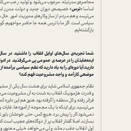
محاصره‌ی مدرنیته. مرعوب می‌شود و تولید رعب می‌کند. 
اساسا «
ترس
» خصیصه‌ی دوران جدید و دولت مدرن است
می‌ترسد و هم مردم از سازوکارهای مدیریت امور. حال 
سیاسی است. اگر ما با ترس همه جا حاضر مواجهیم، گویی 
بازگشته‌ایم.
شما تجربه‌ی سال‌های اوایل انقلاب را داشتید. در س
ایده‌هایتان را در عرصه‌ی عمومی پی می‌گرفتید. در ا
دارید.آیا دوره‌ای را به یاد دارید که نظم سیاسی برآمده 
موضعی کارآمد و واجد مشروعیت فهم کند؟
نظام جمهوری اسلامی شاید برای هشت سال یکی از مشروع‌
و قدرت هژمونیک انقلاب به شدت به آن مشروعیت می‌دا
فراتر رفته و کل منطقه را گرفته بود. هنوز هم این دای
می‌ترسید. برای اینکه با یک مجموعه از آموزه‌ها، غایات و
نمی‌شود کار را پیش برد. هیچ کس، حتی خودشان باور 
بسازند. اصلا گفتار انقلاب پر از دوگانه‌های عجیب است ک
اول انقلاب عقب بماند، ولی می‌خواهد خیلی معنوی و پ