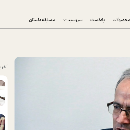
حصولات
پادکست
سررسید
مسابقه داستان
سررسید 1403
سفارش شرکتی سررسید 1403
پکيج نوروزي موفقيت
آخری
تقویم رومیزی
تقویم دیواری