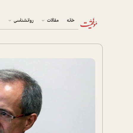
خانه
مقالات
روانشناسی
م
آخرین مقالات
تست روان‌شناسی
مهمان خانه
کوکولوژی
پرونده ویژه
زندگی
نوجوان
کار
پلاس