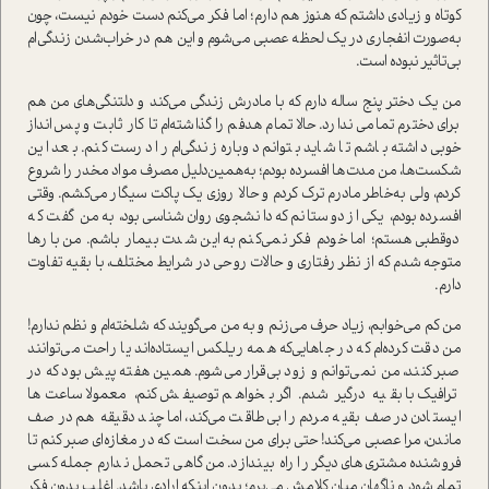
کوتاه و زیادی داشتم که هنوز هم دارم؛ اما فکر می‌کنم دست خودم نیست، چون
به‌صورت انفجاری در یک لحظه عصبی می‌شوم و این هم در خراب‌شدن زندگی‌ام
بی‌تاثیر نبوده است.
من یک دختر پنج ساله دارم که با مادرش زندگی می‌کند و دلتنگی‌های من هم
برای دخترم تمامی ندارد. حالا تمام هدفم را گذاشته‌ام تا کار ثابت و پس‌انداز
خوبی داشته باشم تا شاید بتوانم دوباره زندگی‌ام را درست کنم. بعد این
شکست‌ها، من مدت‌ها افسرده بودم؛ به‌همین‌دلیل مصرف مواد مخدر را شروع
کردم، ولی به‌خاطر مادرم ترک کردم و حالا روزی یک پاکت سیگار می‌کشم. وقتی
افسرده بودم، یکی از دوستانم که دانشجوی روان‌شناسی بود، به من گفت که
دوقطبی هستم؛ اما خودم فکر نمی‌کنم به این شدت بیمار باشم. من بارها
متوجه شدم که از نظر رفتاری و حالات روحی در شرایط مختلف، با بقیه تفاوت
دارم.
من کم می‌خوابم، زیاد حرف می‌زنم و به من می‌گویند که شلخته‌ام و نظم ندارم!
من دقت کرده‌ام که در جاهایی‌که همه ریلکس ایستاده‌اند یا راحت می‌توانند
صبر کنند، من نمی‌توانم و زود بی‌قرار می‌شوم. همین هفته پیش بود که در
ترافیک با بقیه درگیر شدم. اگر بخواهم توصیفش کنم، معمولا ساعت‌ها
ایستادن در صف بقیه مردم را بی‌طاقت می‌کند، اما چند دقیقه هم در صف
ماندن، مرا عصبی می‌کند! حتی برای من سخت است ‌که در مغازه‌ای صبر کنم تا
فروشنده مشتری‌های دیگر را راه بیندازد. من گاهی تحمل ندارم جمله کسی
تمام شود و ناگهان میان کلامش می‌پرم؛ بدون اینکه ارادی باشد. اغلب بدون فکر