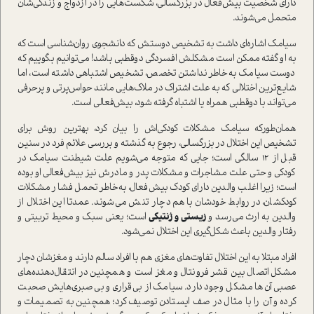
دارای شخصیت بیش‌فعال در بزرگسالی، شکست‌هایی را در ازدواج و زندگی‌شان
متحمل می‌شوند.
سیامک اشاره‌ای داشت به تشخیص دوستش که دانشجوی روان‌شناسی است که
به او گفته ممکن است مشکلش افسردگی دوقطبی باشد! می‌توانیم بگوییم که
دوست سیامک به‌خاطر نداشتن تخصص، تشخیص اشتباهی داشته است، اما
شایع‌ترین اختلالی که به علت اشتراک در ملاک‌هایی مانند حواس‌پرتی و پرحرفی
می‌تواند با دوقطبی همراه یا اشتباه گرفته شود، بیش‌فعالی است.
همان‌طور‌که سیامک مشکلات کودکی‌اش را بیان کرد، بهترین روش برای
تشخیص این اختلال در بزرگسالی، رجوع به گذشته و بررسی علائم فرد در سنین
قبل از 12 سالگی است؛ جایی که متوجه می‌شویم علت شیطنت سیامک در
کودکی و حتی علت مشاجرات و مشکلات پدر و مادرش نیز بیش‌فعالی او بوده
است؛ زیرا اغلب والدین دارای کودک بیش‌فعال، به‌خاطر تحمل فشار مشکلات
کودکشان، در روابط خودشان با هم دچار تنش می‌شوند. عمدتا این اختلال از
والدین به ارث می‌رسد و
زیستی و ژنتیکی
است؛ یعنی سبک و محیط تربیتی و
رفتار والدین باعث شکل‌گیری این اختلال نمی‌شود.
افراد مبتلا به این اختلال تفاوت‌های مغزی هم با افراد سالم دارند و مغزشان دچار
مشکل اتصال بین قشر فرونتال و مغز است و همچنین در انتقال‌دهنده‌های
عصبی آن‌ها مشکل وجود دارد. سیامک از بی‌قراری و بی‌صبری‌هایش صحبت
کرده و آن را با مثال در صف ایستادن توصیف کرد؛ همچنین به تصمیمات و