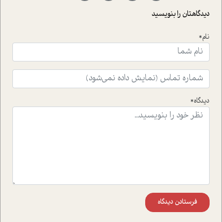
حمایت از محیط زیست و منابع طبیعی تبدیل گشته
دیدگاهتان را بنویسید
است.فصل روایت اجنبی ها در این شماره به دو موضوع
جذاب پرداخته است که عبارتند از جنبش آهستگی و نیز مقاله
نام*
ای که به زندگی شگفت انگیز جین گودال و تاثیرات کاوش های
ایشان در حوزه ی شامپانزه ها بر زندگی امروزی ما نگاهی
افکنده است.فصل اتاق 333 شما را پای صحبت یک تجربه ی
واقعی در ارتباط با اختلال شخصیت اسکزوئید و مشکلات و نیز
راهکارهای حل آن قرار می دهد که در اتاق درمان اتفاق افتاده
است.در فصل پایانی زیر ذره بین نیز همکاران ما تلاش کرده
دیدگاه*
اند تا در کنار مطالب سرگرمی و انگیزشی، شما را با بهترین و
موثرترین راهکارهای استفاده از هوش مصنوعی در حوزه های
مختلف کسب و کار آشنا کنند.
فرستادن دیدگاه