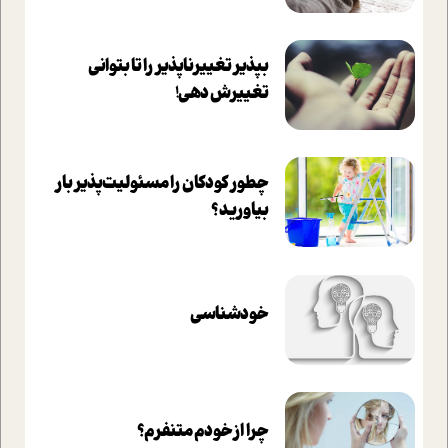
بپذير تغييرناپذير را تا بتواني
تغييرش دهي!‏
چطور کودکان را مسئولیت‌پذیر بار
بیاورید؟
خودشناسی
چرا از خودم متنفرم؟