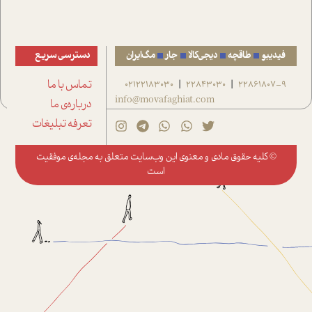
فیدیبو
طاقچه
دیجی‌کالا
جار
مگ‌ایران
دسترسی سریع
22861807-9
22843030
02122183030
تماس با ما
|
|
info@movafaghiat.com
درباره‌ی ما
تعرفه تبلیغات
© کلیه حقوق مادی و معنوی این وب‌سایت متعلق به
مجله‌ی موفقیت
است