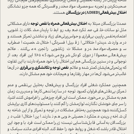
شاخه پریدن در رشته تحصیلی و شغل، پرخاشگری، تصمیم‌گرفتن هیجانی، زیاد
صحبت‌کردن و تجربه سوءمصرف مواد مخدر و افسردگی که همه جزو نشانگان
اختلال بیش‌فعالی(ADHD) در بزرگسالان
هستند.
عمدتا بزرگسالان مبتلا به
اختلال بیش‌فعالی همراه با نقص توجه
دارای مشکلاتی
مثل نوسانات خلقی، عملکرد ضعیف، روابط ناپایدار، مشکلات زناشویی،
اعتماد‌به‌نفس پایین، بی‌قراری و حواس‌پرتی‌های زیاد و نداشتن تمرکز هستند و
در موارد شدیدتر، اختلالاتی از قبیل افسردگی، اختلال شخصیت، اضطراب،
سوء‌مصرف مواد مخدر و مشکلات زناشویی را تجربه می‌کنند. علائم
بیش‌فعالی معمولا از دوران کودکی شروع می‌شود که 65% این افراد بعد از
نوجوانی و در سنین بزرگسالی هم این اختلال را با خود همراه دارند؛ با این تفاوت
که پرتحرکی‌هایشان کمتر شده و علائم
نقص توجه و تکانشگری و بی‌قراری
در آن‌ها
غالب‌تر می‌شود. آن‌ها در مهار رفتارها و هیجانات خود هم مشکل دارند.
همچنین عملکرد شغلی افراد بزرگسال و بیش‌فعال، به‌دلیل بی‌نظمی و عدم
تمرکز، بی‌دقتی‌های فراوان، کمبود توجه در سازماندهی کارها و مدیریت زمان
هم به مشکل بر می‌خورد. ممکن است این افراد چیزهایی را فراموش کنند، اشیاء
را سر جای خودشان نگذارند، لوازمشان را گم کنند یا مسئولیت‌های کاری برایشان
کسل‌کننده شود؛ همچنین به‌خاطر مشکلات در توجه و تمرکز و از این شاخه به
آن شاخه پریدن، عملکرد تحصیلی خوبی هم ندارند. این اختلال اغلب در
بزرگسالان به آسانی قابل‌شناسایی نیست؛ زیرا ممکن است فرد با وجود این
اختلال، قادر باشد که شغل و روابط خود را حفظ کند. البته افرادی مانند سیامک و