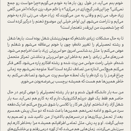
خودم بدم می‌آید. در طول روز، بارها به خودم می‌گویم:«چرا حواست رو جمع
نمی‌کنی؟ چرا این‌قدر گیج‌بازی در می‌آری؟» یا «کم حرف بزن دیگه!» آخر من گاهی
زیاد حرف می‌زنم و وقتی به من می‌گویند که زیاد حرف می‌زنی، تازه به‌خودم
می‌آیم و ناراحت می‌شوم. این اواخر خیلی این موضوع ذهنم را درگیر کرده است
که چرا شخصیت من این‌قدر نا‌هنجار است؟
تا به حال، مشکلات زیادی داشته‌ام که مهم‌ترینشان شغل بوده است. بارها شغل
و رشته تحصیلی‌ام را تغییر داده‌ا‌م؛ چون یا خودم بی‌علاقه می‌شوم و شغلم را
عوض می‌کنم یا مثل بد‌شانسی امروز، حواس‌پرتی زیاد باعث اخراجم می‌شود.
ضرر‌های مالی زیادی را هم به‌خاطر این حواس‌پرتی و نداشتن تمرکز متحمل
شده‌ام. خیلی راحت حواس من پرت شده و رشته افکارم پاره می‌شود. گاهی فکر
می‌کنم هیچ‌کس اندازه من تصادف نکرده است! اصلا متوجه نمی‌شوم چه زمانی
چراغ قرمز را رد کرده‌ام یا یک لحظه حواسم پرت می‌شود و تصادف می‌کنم. به
خاطر همین‌ها هم هست که همیشه برچسب بی‌عرضه‌بودن می‌خورم.
من سه بار دانشگاه قبول شدم و دو بار رشته‌ تحصیلی‌ام را عوض کردم. در حال
حاضر هم فقط یک فوق دیپلم الکترونیک دارم که به کارم هم نمی‌آید. سه بار
شغل آزاد راه انداختم. اوایل هر کار یا کلاسی با شوق شروع می‌کنم، اما یک‌دفعه
سرد می‌شوم و ادامه نمی‌دهم. همین‌ها باعث شده که دو سال پیش، همسرم
بعد از تحمل بیکاری‌ها و دردسرهایم، بالاخره از من نا‌امید شد و تصمیم به
جدایی گرفت. او و پدرش، مثل تمامی اطرافیانم، همیشه مرا به‌خاطر کارهایم
سرزنش می‌کردند. زمان‌هایی هم می‌شد که از کوره در‌می‌رفتم و پرخاشگری‌های