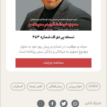
نسخه پي دي اف شماره 453
مجله ی موفقیت در شماره ی پیش روی خود به عنوان
موضوع محوری به مردانگی و زنانگی سمی پرداخته است؛
علاوه بر این که؛ گفت و گویی اختصاصی داشته ایم با فردین
علیخواه، جامعه شناس در بخش های مختلف تلاش کرده ایم
مشاهده جزئیات
از دریچه های گوناگون به این موضوع مهم بپردازیم.فصل
ایستگاه؛ شما را با دیدگاه های روانشناسان و کارشناسان
پیرامون موضوع مردانگی و زنانگی سمی و نیز چالش های
پیرامون آن آشنا می کند.در بخش دو فنجان داغ به سراغ افرادی
ADHD
حواس‌پرتی
بیش‌فعالی
نقص توجه
اضطراب
رفته ایم که موفقیت را در عمل به اثبات رسانده اند؛ سید
حمیدرضا محتشمی که بیست و پنجمین سال فعالیت حرفه
ای خود را در حوزه ی کوچینگ، توسعه ی فردی و رهبری پشت
سر نهاده است و نیز کرامت عزیز زاده؛ سفیر صلح و دوستی که
اشتراک گذاری
با رکاب زدن در بیش از هفتاد کشور و کاشتن درخت، به نماد