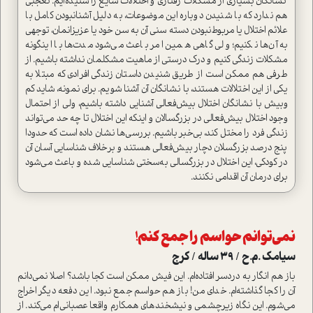
نشانگان بسیاری از مشکلات رفتاری و اختلالات شایع را شنیده‌ایم. تعجبی
هم ندارد که با شنیدن دوباره این موضوعات، به دلیل آشنا‌نبودن کامل با
علائم اختلال یا مربوط‌نبودن دسته سنی آن به سن خود یا عزیزانمان، توجهی
به آن‌ها نکنیم؛ ولی گاهی همین امر باعث می‌شود مدت‌ها با اینگونه
مشکلات زندگی کنیم و درک درستی از ماهیت مشکلمان نداشته باشیم. از
طرفی هم ممکن است از طریق شنیدن داستان زندگی افرادی که مبتلا به
یکی از این اختلالات هستند، با نشانگان آن آشنا شویم. برای نمونه، شاید کم
وبیش با نشانگان اختلال بیش‌فعالی آشنایی داشته باشیم، ولی از احتمال
وجود اختلال بیش‌فعالی در بزرگسالان و اینکه این اختلال تا چه حد می‌تواند
زندگی فرد را مختل کند، بی‌خبر باشیم. بررسی‌ها نشان داده است که حدودا
پنج درصد بزرگسلان دچار بیش‌فعالی هستند و بر‌خلاف شناسایی آسان آن
در کودکی، این اختلال در بزرگسالی به‌سختی شناسایی شده و باعث می‌شود
برای درمان آن اقدامی نکنند.
نمی‌توانم حواسم را جمع کنم!
سیامک .م.ح / 39 ساله / کرج
باز هم انگار به دردسر افتاده‌ام. این فیش ممکن است کجا باشد؟ اصلا نمی‌دانم
آن را کجا گذاشته‌ام. خدای من! باز هم حواسم جمع نبود. این دفعه دیگر اخراج
می‌شوم. این نگاه زیر‌چشمی و نیشخندهای همکارم واقعا عصبانی‌ام می‌کند. از