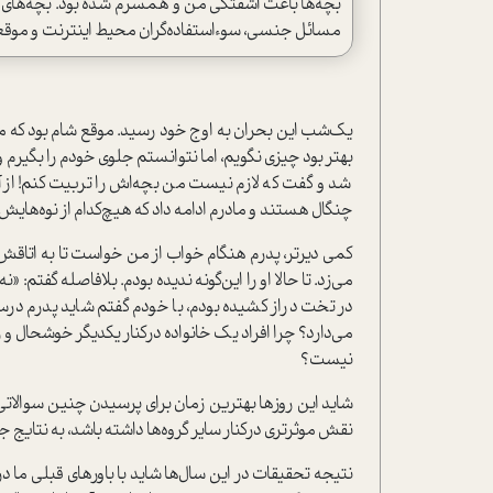
بچه‌ها باعث آشفتگی من و همسرم شده بود. بچه‌های خوا
مسائل جنسی، سوء‌ا‌ستفاده‌گران محیط اینترنت و موقعی
یک‌شب این بحران به اوج خود رسید. موقع شام بود که مت
بهتر بود چیزی نگویم، اما نتوانستم جلوی خودم را بگیرم و
شد و گفت که لازم نیست من بچه‌اش را تربیت کنم! از 
چنگال هستند‌ و مادرم ادامه داد که هیچ‌کدام از نوه‌های
کمی دیرتر، پدرم هنگام خواب از من خوا‌ست تا به اتاقش
می‌زد. تا حالا او را این‌گونه ندیده بودم. بلافاصله گفتم: 
در تخت دراز کشیده بودم، با خودم گفتم شاید پدرم درست
می‌دارد؟ چرا افراد یک خانواده‌ در‌کنار یکدیگر خوشحال 
نیست؟
شاید این روز‌ها بهترین زمان‌ برای پرسیدن چنین سوالاتی
نقش موثرتری در‌کنار سایر گروه‌ها داشته باشد، به نتایج ج
نتیجه تحقیقات در این سال‌ها شاید با باورهای قبلی ما در