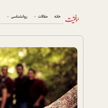
خانه
مقالات
روانشناسی
م
آخرین مقالات
تست روان‌شناسی
مهمان خانه
کوکولوژی
پرونده ویژه
زندگی
نوجوان
کار
پلاس