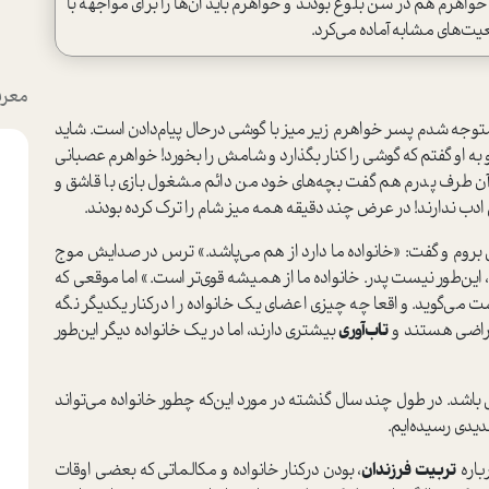
هرم هم در سن بلوغ بودند و خواهرم باید آن‌ها را برای مواجهه با
ت‌های مشابه آماده می‌کرد.
معرف
وجه شدم پسر خواهرم زیر میز با گوشی در‌حال پیام‌دادن ا‌ست. شاید
 به او گفتم که گوشی را کنار بگذارد و شامش را بخورد! خواهرم عصبانی
آن طرف پدرم هم گفت بچه‌های خود من دائم مشغول بازی با قاشق و
ش ادب ندارند! در عرض چند دقیقه همه میز شام را ترک کرده بودند.
 بروم و گفت‌: «خانواده ما دارد از هم می‌پاشد.» ترس در صدایش موج
«نه، این‌طور نیست پدر. خانواده ما از همیشه قوی‌تر ا‌ست.» اما موقعی که
 می‌گوید. واقعا چه چیزی اعضای یک خانواده را در‌کنار یکدیگر نگه
و راضی هستند‌ و
تاب‌آوری
بیشتری دارند‌، اما در یک خانواده دیگر این‌طور
 باشد. در طول چند سال گذشته در مورد این‌که چطور خانواده می‌تواند
دیدی رسیده‌ایم.
باره
تربیت فرزندان
، بودن در‌کنار خانواده و مکالماتی که بعضی اوقات