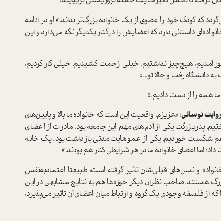
ان گرفته تا تحمل تاثیرات یک حمله تروریستی بربیایند؟
دد که کودک خود را عضوی از یک خانواده بزرگ‌تر بداند.» او در ادامه
واده‌ای دا‌ستانی دارد که اعضایش را در‌کنار یکدیگر نگه می‌دارد و این
ور آمدیم، هیچ‌چیز نداشتیم. خیلی زحمت کشیدیم. خیلی کار کردیم،
ه دانشگاه رفت و حالا تو...»
ما همه را از دست دادیم.»
وایت نوسانی:
«عزیزم، واقعیت این ا‌ست که خانواده ما بالا و پایین‌های
تیم. پدربزرگت یکی از آدم‌های مهم این‌جامعه بود. مادرت از اعضای
 هم شکست خوردیم. یکی از عموهایت مدتی بازداشت بود. یک خانه
 اما اعضای خانواده ما در هر شرایطی کنار هم بودند.»
اده و نسل‌های قبلی‌شان تاثیر گرفته ا‌ست، طبیعتا اعتماد‌به‌نفس
بزرگ هستند‌. صاحب‌ نظران دیگر حوزه‌ها هم به نتایج مشابهی در این
که از فلسفه وجودی یک گروه و ارتباط میان اعضای آن تاثیر می‌پذیرد،