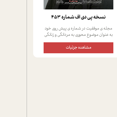
نسخه پي دي اف شماره 453
مجله ی موفقیت در شماره ی پیش روی خود
به عنوان موضوع محوری به مردانگی و زنانگی
سمی پرداخته است؛ علاوه بر این که؛ گفت و
گویی اختصاصی داشته ایم با فردین علیخواه،
مشاهده جزئیات
جامعه شناس در بخش های مختلف تلاش
کرده ایم از دریچه های گوناگون به این موضوع
مهم بپردازیم.فصل ایستگاه؛ شما را با دیدگاه
های روانشناسان و کارشناسان پیرامون
موضوع مردانگی و زنانگی سمی و نیز چالش
های پیرامون آن آشنا می کند.در بخش دو
فنجان داغ به سراغ افرادی رفته ایم که
موفقیت را در عمل به اثبات رسانده اند؛ سید
حمیدرضا محتشمی که بیست و پنجمین
سال فعالیت حرفه ای خود را در حوزه ی
کوچینگ، توسعه ی فردی و رهبری پشت سر