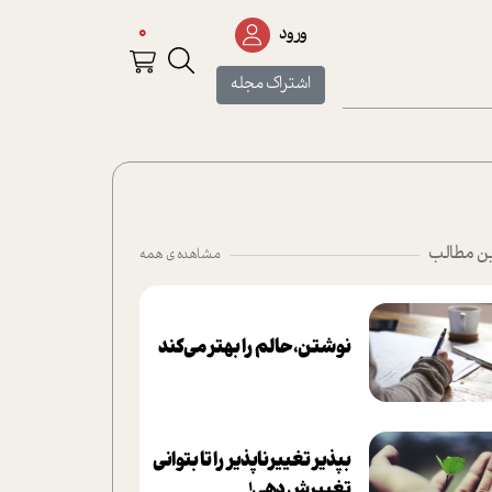
0
ورود
اشتراک مجله
ن مطالب
مشاهده ی همه
نوشتن، حالم را بهتر می‌کند
بپذير تغييرناپذير را تا بتواني
تغييرش دهي!‏