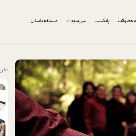
حصولات
پادکست
سررسید
مسابقه داستان
سررسید 1403
سفارش شرکتی سررسید 1403
پکيج نوروزي موفقيت
آخری
تقویم رومیزی
تقویم دیواری