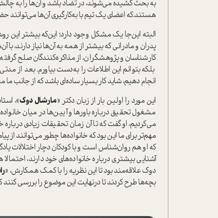
به بحث کشیده می‌شوند، در تضاد باشد و آن‌ها را به چالش
هستند‌.که اعضای یک تیم با به‌کارگیری آن‌ها می‌توانند حضو
البته این‌جا یک مشکل وجود دارد؛ این‌که بیشتر این روش
پدران و مادرانی که بیشتر از همه به آن‌ها نیاز دارند‌، با 
کارشناسان و پژوهشگران، از مذاکره‌کنندگان صلح گرفته ت
بلکه بتوانم این اطلاعات را به‌دست بیاورم. بعد از مدتی
انجام دهیم، شاید کار بسیار ساده‌ای باشد که از جانب ما 
این مورد را اولین بار از زبان دکتر «
مارشال دوک
مشغول تحقیق درباره باورها و آیین‌ها در میان خانواده‌ه
می‌کردیم، او گفت که تا آن زمان تحقیقات زیادی درباره خو
مهم‌تر برای ما این بود که خانواده‌ها چطور می‌توانند از
که او هم روان‌شناس ا‌ست و با کودکان دچار اختلالات یادگیری
آشنایی بیشتری درباره خانواده‌های خود دارند‌، احتمالا 
دوک علاقه‌مند بود تا این نظریه را با کمک همکارش، «
را
بچه‌ها طرح کردند تا در‌نهایت این موضوع را بررسی کنند ک