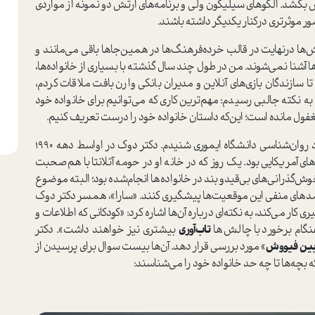
 بکشد. الگوهای سیلیکون‌ ولی و برنامه‌های ارتش دو نمونه از مواردی
ر موثر‌تری در‌کنار یکدیگر داشته باشند.
‌ها در‌نهایت در قالب خرده‌فرهنگ‌ها در همین‌جاها باقی می‌مانند و
آن‌ها آشنا نمی‌شوند. من در طول چند سال گذشته با بسیاری از خانواده‌ها،
ا سازندگان بازی‌های آنلاین و مدیران بانکی وارن بافت ملاقات کردم،
 به نکته جالبی رسیدم: مهم‌ترین کاری که می‌توانیم برای خانواده خود
مغفول مانده ا‌ست؛ این‌که دا‌ستان خانواده خود را درست تعریف کنیم.
»، ا‌ستاد روان‌شناسی دانشگاه ایموری شنیدم. دکتر دوک در اواسط دهه 1990
ای آمریکایی بود. یک روز که در خانه او در حومه آتلانتا با هم‌صحبت
ش‌گذرانی‌های بی‌قید‌و‌بند در خانواده‌ها انجام‌شده بود؛ البته موضوع
 پیامد‌های منفی این موقعیت‌ها پیشگیری کنند. «سارا»، همسر دکتر دوک
 کار می‌کند، به نکته‌ای درباره آن‌ها اشاره کرد: «کودکانی که اطلاعات و
هنگام برخورد با چالش‌ها
تاب‌آوری
بیشتری نیز خواهند داشت». دکتر
بین فیووش
» مورد بررسی قرار دهد. آن‌ها بیست سوال برای پرسیدن از
ه بچه‌ها تا چه حد خانواده خود را می‌شناسند: