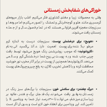
خوراکی‌های شفابخش زمستانی
وقتی به محصولات زیبا و مغذی کشاورزی فکر می‌کنیم، اغلب بازار میوه‌های
گرمسیری مانند هلو و گوجه‌فرنگی و تمشک را تصور می‌کنیم؛ اما میوه‌ها و
سبزیجات معجزه‌آفرین فراوانی هستند که در تمام فصول سال و از جمله
زمستان، یافت می‌شوند.
«هویج» برای درخشش پوست
: سبزیجات درست به اندازه کرم
مرطوب‌کننده برای پوست اهمیت دارند. آنتی‌اکسیدانی به نام
«
کاروتنوئید
» که موجب روشن‌شدن رنگ هویج می‌شود، توسط بافت
چربی جذب شده و به پوست بی‌روح شما درخشندگی گرم و سالمی
می‌دهد. کاروتنوئیدها همچنین از پوست در برابر آثار مخرب نور خورشید
محافظت کرده و با کاهش تخریب کلاژن، به رفع چین‌و‌چروک‌های پوست
کمک می‌کنند.
«برگ چغندر» برای سلامتی خون:
سبزیجات با برگ‌های سبز رنگ در
زمستان به وفور یافت می‌شوند. یک فنجان برگ چغندر، علاوه بر
زیباسازی میز شام، می‌تواند تا 300‌درصد نیاز شما به ویتامین K را
تامین کند. این ویتامین برای انعقاد خون لازم است و بدون آن اگر دست