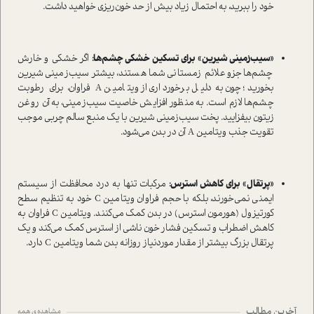
خود را ببرید، به احتمال زیاد بیش از حد خون‌ریزی خواهید داشت.
«سیب‌زمینی شیرین» برای تسکین خشکی چشم‌ها:
اگر خشکی و خارش
چشم‌ها جزو علائم زمستانی شما هستند، بیشتر سیب‌زمینی شیرین
بخورید؛ چون به دلیل برخورداری از ویتامین A فراوان، برای رطوبت
چشم‌ها لازم است. به منظور افزایش خاصیت سیب‌زمینی، به آن روغن
زیتون بیفزایید. پخت سیب‌زمینی شیرین با یک منبع سالم چربی موجب
تقویت جذب ویتامین A آن در بدن می‌شود.
«پرتقال» برای کاهش استرس:
مرکبات تنها به درد محافظت از سیستم
ایمنی نمی‌خورند، بلکه با حجم فراوان ویتامین C خود به تنظیم سطح
کورتیزول (هورمون استرس) در بدن کمک می‌کنند. ویتامین C فراوان به
کاهش اضطراب و تسکین فشار خون ناشی از استرس کمک می‌کند و یک
پرتقال بزرگ بیشتر از مقدار موردنیاز روزانه بدن شما ویتامین C دارد.
آخرین مطالب
مشاهده ی همه