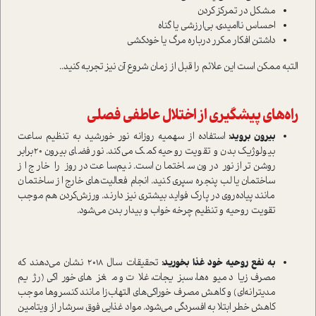
مشکل در تمرکز کردن
احساس ناامیدی، بی‌ارزشی یا گناه
داشتن افکار مکرر درباره مرگ یا خودکشی
التبه ممکن است این علائم را قبل از زمان شروع آن نیز تجربه کنید..
راه‌های پیشگیری از اختلال عاطفی فصلی
بیرون بروید:
استفاده از سهمیه روزانه نور خورشید به
تنظیم ساعت
بیولوژیک بدن و تقویت روحیه کمک می‌کند. نور فضای بیرون 20‌برابر
روشن‌تر از نور درون ساختمان است. نیم‌ساعت در روز را خارج از
ساختمان یا لب پنجره سپری کنید. انجام فعالیت‌های خارج از ساختمان
مانند پیاده‌روی در پارک فواید بیشتری نیز دارند. ورزش‌کردن هم موجب
تقویت روحیه و تنظیم چرخه خواب و بیدار بدن می‌شود.
به نفع روحیه خود غذا بخورید:
تحقیقات سال 2018 نشان می‌دهند که
مصرف زیاد میوه‌ها، سبزیجات، غلات و مغزهای خوراکی (رژیم
مدیترانه‌ای) و کاهش مصرف خوراکی‌های التهاب‌زا مانند کنسروها موجب
کاهش خطر ابتلا به افسردگی می‌‌شود. مواد غذایی فوق سرشار از ویتامین