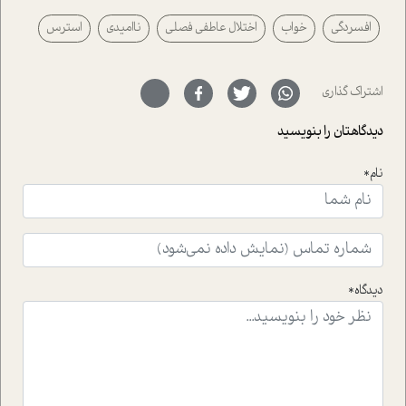
پیرامون آن آشنا می کند.در بخش دو فنجان داغ به سراغ افرادی
افسردگی
خواب
اختلال عاطفی فصلی
ناامیدی
استرس
رفته ایم که موفقیت را در عمل به اثبات رسانده اند؛ سید
حمیدرضا محتشمی که بیست و پنجمین سال فعالیت حرفه
ای خود را در حوزه ی کوچینگ، توسعه ی فردی و رهبری پشت
سر نهاده است و نیز کرامت عزیز زاده؛ سفیر صلح و دوستی که
اشتراک گذاری
با رکاب زدن در بیش از هفتاد کشور و کاشتن درخت، به نماد
حمایت از محیط زیست و منابع طبیعی تبدیل گشته
دیدگاهتان را بنویسید
است.فصل روایت اجنبی ها در این شماره به دو موضوع
جذاب پرداخته است که عبارتند از جنبش آهستگی و نیز مقاله
نام*
ای که به زندگی شگفت انگیز جین گودال و تاثیرات کاوش های
ایشان در حوزه ی شامپانزه ها بر زندگی امروزی ما نگاهی
افکنده است.فصل اتاق 333 شما را پای صحبت یک تجربه ی
واقعی در ارتباط با اختلال شخصیت اسکزوئید و مشکلات و نیز
راهکارهای حل آن قرار می دهد که در اتاق درمان اتفاق افتاده
است.در فصل پایانی زیر ذره بین نیز همکاران ما تلاش کرده
دیدگاه*
اند تا در کنار مطالب سرگرمی و انگیزشی، شما را با بهترین و
موثرترین راهکارهای استفاده از هوش مصنوعی در حوزه های
مختلف کسب و کار آشنا کنند.