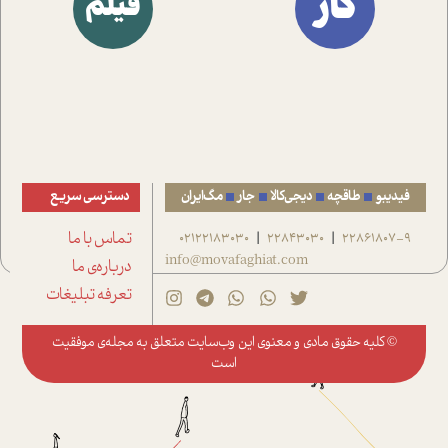
کار
فیلم
فیدیبو
طاقچه
دیجی‌کالا
جار
مگ‌ایران
دسترسی سریع
22861807-9
22843030
02122183030
تماس با ما
|
|
info@movafaghiat.com
درباره‌ی ما
تعرفه تبلیغات
© کلیه حقوق مادی و معنوی این وب‌سایت متعلق به
مجله‌ی موفقیت
است