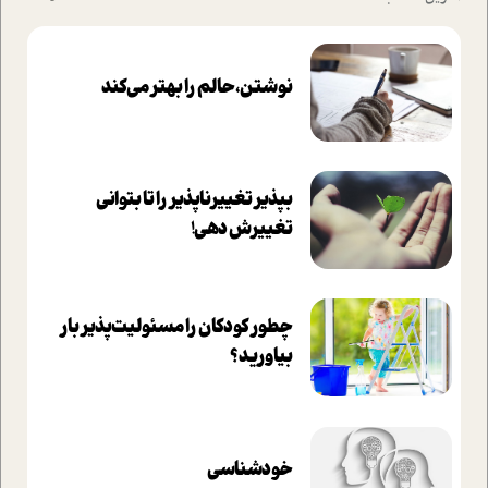
نوشتن، حالم را بهتر می‌کند
بپذير تغييرناپذير را تا بتواني
تغييرش دهي!‏
چطور کودکان را مسئولیت‌پذیر بار
بیاورید؟
خودشناسی