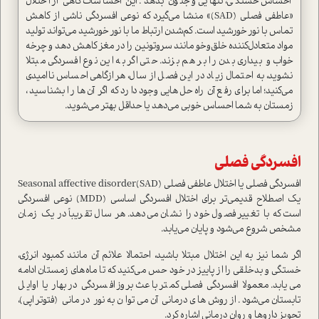
احساس خستگی، تنهایی و جنون بدهد. این احساسات گاهی از اختلال
«عاطفی فصلی (SAD)» منشا می‌گیرد که نوعی افسردگی ناشی از کاهش
تماس با نور خورشید است. کم‌شدن ارتباط ما با نور خورشید می‌تواند تولید
مواد متعادل‌کننده خلق‌و‌خو مانند سروتونین را در مغز کاهش دهد و چرخه
خواب و بیداری بدن را بر هم بزند. حتی اگر به این نوع افسردگی مبتلا
نشوید، به احتمال زیاد در این فصل از سال، هر‌از‌گاهی احساس ناامیدی
می‌کنید؛ اما برای رفع آن راه‌حل‌هایی وجود دارد که اگر آن‌ها را بشناسید،
زمستان به شما احساس خوبی می‌دهد یا حداقل بهتر می‌شوید.
افسردگی فصلی
افسردگی فصلی یا اختلال عاطفی فصلی (SAD)Seasonal affective disorder
یک اصطلاح قدیمی‌تر برای اختلال افسردگی اساسی (MDD) نوعی افسردگی
است که با تغییر فصول خود را نشان می‌دهد. هر سال تقریباً در یک زمان
مشخص شروع می‌شود و پایان می‌یابد.
اگر شما نیز به این اختلال مبتلا باشید، احتمالا علائم آن مانند کمبود انرژی،
خستگی و بدخلقی را از پاییز در خود حس می‌کنید که تا ماه‌های زمستان ادامه
می‌یابد. معمولا افسردگی فصلی کمتر باعث بروز افسردگی در بهار یا اوایل
تابستان می‌شود. از روش‌های درمانی آن می‌توان به نور درمانی (فتوتراپی)،
تجویز داروها و روان درمانی اشاره کرد.