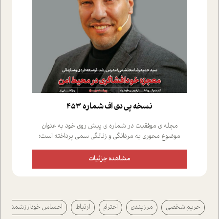
نسخه پي دي اف شماره 453
مجله ی موفقیت در شماره ی پیش روی خود به عنوان
موضوع محوری به مردانگی و زنانگی سمی پرداخته است؛
علاوه بر این که؛ گفت و گویی اختصاصی داشته ایم با فردین
علیخواه، جامعه شناس در بخش های مختلف تلاش کرده ایم
مشاهده جزئیات
از دریچه های گوناگون به این موضوع مهم بپردازیم.فصل
ایستگاه؛ شما را با دیدگاه های روانشناسان و کارشناسان
پیرامون موضوع مردانگی و زنانگی سمی و نیز چالش های
پیرامون آن آشنا می کند.در بخش دو فنجان داغ به سراغ افرادی
حریم شخصی
مرزبندی
احترام
ارتباط
احساس خودارزشمندی
رفته ایم که موفقیت را در عمل به اثبات رسانده اند؛ سید
حمیدرضا محتشمی که بیست و پنجمین سال فعالیت حرفه