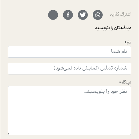
ای خود را در حوزه ی کوچینگ، توسعه ی فردی و رهبری پشت
سر نهاده است و نیز کرامت عزیز زاده؛ سفیر صلح و دوستی که
اشتراک گذاری
با رکاب زدن در بیش از هفتاد کشور و کاشتن درخت، به نماد
حمایت از محیط زیست و منابع طبیعی تبدیل گشته
دیدگاهتان را بنویسید
است.فصل روایت اجنبی ها در این شماره به دو موضوع
جذاب پرداخته است که عبارتند از جنبش آهستگی و نیز مقاله
نام*
ای که به زندگی شگفت انگیز جین گودال و تاثیرات کاوش های
ایشان در حوزه ی شامپانزه ها بر زندگی امروزی ما نگاهی
افکنده است.فصل اتاق 333 شما را پای صحبت یک تجربه ی
واقعی در ارتباط با اختلال شخصیت اسکزوئید و مشکلات و نیز
راهکارهای حل آن قرار می دهد که در اتاق درمان اتفاق افتاده
است.در فصل پایانی زیر ذره بین نیز همکاران ما تلاش کرده
دیدگاه*
اند تا در کنار مطالب سرگرمی و انگیزشی، شما را با بهترین و
موثرترین راهکارهای استفاده از هوش مصنوعی در حوزه های
مختلف کسب و کار آشنا کنند.