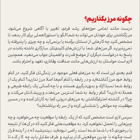
چگونه مرز بگذاریم؟
درست مانند تمامی حوزه‌های رشد فردی، تغییر با آگاهی شروع می‌شود.
مرز‌گذاشتن برای خودتان می‌تواند به شما الگو یا دستورالعملی برای کار بدهد تا
مشخص کنید چه کارهایی از دستتان برآمده یا برنمی‌آید و چه چیزی را پذیرفته یا
نمی‌پذیرید. اگر مرزهای شما با ارزش‌های کلیدی‌تان سازگاری داشته باشند، در
پاسخ به درخواست دیگران، از موضع قدرت و اطمینان جواب می‌دهید. همچنین
لازم است حواستان به ارزش‌هایی مانند صداقت، وفاداری، تعهد و احترام باشد.
قدم بعدی این است که به مرزهای فعلی موجود در زندگی‌تان فکر کنید. در کدام
روابط خود مرز گذاشته‌اید و در رابطه با کدام آدم‌ها، اصلا مرز ندارید؟ کدام یک از
روابط شما نسبتا آزاد و بدون‌درگیری هستند و با چه کسانی یک رابطه طبیعی و
همدلانه دارید؟ کدام روابط به شما استرس می‌دهند و پریشانتان می‌کنند و
چرا؟ در گذشته، احترام‌گذاشتن به مرزهای درونی، کجا به کارتان آمده و در مسیر
موفقیت، چه موانعی را شناسایی کرده و از سر راه برداشته‌اید؟
سپس لازم است مشخص کنید که از یک رابطه یا موقعیت چه می‌خواهید و چه
چیزهایی را تحمل نخواهید کرد. به موقعیت‌هایی فکر کنید که در آن‌ها، از نتیجه
یا برخوردی که با شما شده است، راضی نبوده‌اید. بیندیشید که در آینده قرار
است چگونه با چنین موقعیتی کنار بیایید و طرف مقابل باید چه کار کند تا