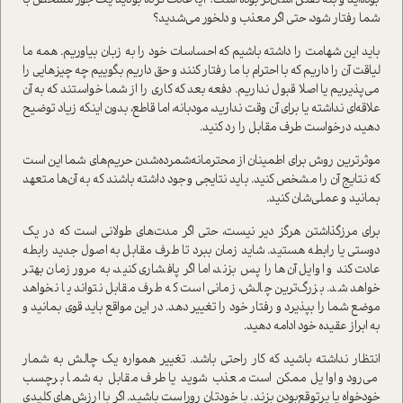
بوده‌اید و بله گفتن آسان‌تر بوده است؟ آیا عادت کرده بودید یک جور مشخص با
شما رفتار شود، حتی اگر معذب و دلخور می‌شدید؟
باید این شهامت را داشته باشیم که احساسات خود را به زبان بیاوریم. همه ما
لیاقت آن را داریم که با احترام با ما رفتار کنند و حق داریم بگوییم چه چیزهایی را
می‌پذیریم یا اصلا قبول نداریم. دفعه بعد که کاری را از شما خواستند که به آن
علاقه‌ای نداشته یا برای آن وقت ندارید، مودبانه، اما قاطع، بدون اینکه زیاد توضیح
دهید، درخواست طرف مقابل را رد کنید.
موثرترین روش برای اطمینان از محترمانه‌شمرده‌شدن حریم‌های شما این است
که نتایج آن را مشخص کنید. باید نتایجی وجود داشته باشند که به آن‌ها متعهد
بمانید و عملی‌شان کنید.
برای مرز‌گذاشتن هرگز دیر نیست، حتی اگر مدت‌های طولانی است که در یک
دوستی یا رابطه هستید. شاید زمان ببرد تا طرف مقابل به اصول جدید رابطه
عادت کند و اوایل آن‌ها را پس بزند، اما اگر پافشاری کنید، به مرور زمان بهتر
خواهد شد. بزرگ‌ترین چالش، زمانی است که طرف مقابل نتواند یا نخواهد
موضع شما را بپذیرد و رفتار خود را تغییر دهد. در این مواقع باید قوی بمانید و
به ابراز عقیده خود ادامه دهید.
انتظار نداشته باشید که کار راحتی باشد. تغییر همواره یک چالش به شمار
می‌رود و اوایل ممکن است معذب شوید یا طرف مقابل به شما برچسب
خودخواه یا پرتوقع‌بودن بزند. با خودتان روراست باشید. اگر با ارزش‌های کلیدی