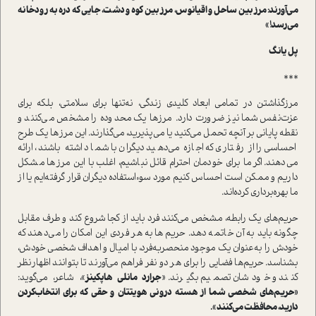
می‌آورند: مرز بین ساحل و اقیانوس، مرز بین کوه و دشت، جایی که دره به رودخانه
می‌رسد!»
پل یانگ
***
مرز‌گذاشتن در تمامی ابعاد کلیدی زندگی، نه‌تنها برای سلامتی، بلکه برای
عزت‌نفس شما نیز ضرورت دارد. مرزها یک محدوده را مشخص می‌کنند و
نقطه پایانی بر آنچه تحمل می‌کنید یا می‌پذیرید، می‌گذارند. این مرزها یک طرح
احساسی را از رفتاری که اجازه می‌دهید دیگران با شما داشته باشند، ارائه
می‌دهند. اگر ما برای خودمان احترام قائل نباشیم، اغلب با این مرزها مشکل
داریم و ممکن است احساس کنیم مورد سوء‌استفاده دیگران قرار گرفته‌ایم یا از
ما بهره‌برداری کرده‌اند.
حریم‌های یک رابطه، مشخص می‌کنند فرد باید از کجا شروع کند و طرف مقابل
چگونه باید به آن خاتمه دهد. حریم‌ها به هر فردی این امکان را می‌دهند که
خودش را به‌عنوان یک موجود منحصر‌به‌فرد، با امیال و اهداف شخصی خودش،
بشناسد. حریم‌ها فضایی را برای هر دو نفر فراهم می‌آورند تا بتوانند اظهار‌نظر
کنند و خودشان تصمیم بگیرند. «
جرارد مانلی هاپکینز
»، شاعر، می‌گوید:
«حریم‌های شخصی شما از هسته درونی هویتتان و حقی که برای انتخاب‌کردن
دارید، محافظت می‌کنند».