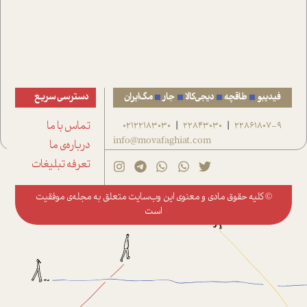
فیدیبو
طاقچه
دیجی‌کالا
جار
مگ‌ایران
دسترسی سریع
22861807-9
22843030
02122183030
تماس با ما
|
|
info@movafaghiat.com
درباره‌ی ما
تعرفه تبلیغات
© کلیه حقوق مادی و معنوی این وب‌سایت متعلق به
مجله‌ی موفقیت
است