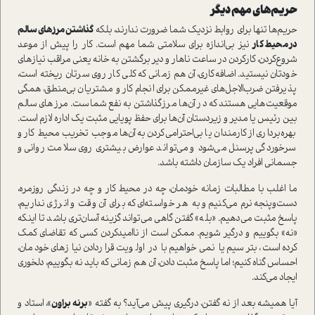
حریم‌های مهم دیگر
حریم‌ها تنها برای روابط نزدیک شما ضرورت ندارند، بلکه
گذاشتن مرزهای سالم
در محیط کار
نیز بی‌اندازه برای سلامتی شما مهم است. کار را پیش از موعد
شروع‌کردن، کار‌کردن در ساعت ناهار و دیر برگشتن به خانه یعنی مراقب نیازهای
خودتان نیستید. اضافه‌کاری، آن هم زمانی که کلی کار روی سرتان ریخته است،
پذیرفتن ضرب‌الاجل‌های غیرممکن برای انجام کار و مشتریان بی‌منطق، همگی
موقعیت‌هایی هستند که در آن‌ها مرز‌گذاشتن به نفع شماست. مرزهای سالم
بین رئیس یا مدیر و زیردستان آن‌ها برای حفظ پویایی مثبت یک اداره لازم است.
بهره‌برداری از کارمندان یا بی‌احترامی‌کردن به آن‌ها موجب تخریب محیط کار و
سرخوردگی پرسنل می‌شود و می‌تواند عوارض بیشتری روی سلامت روانی و
جسمانی افراد یک سازمان داشته باشد.
ما اغلب با مطالبات زمانه خودمان، چه در محیط کار و چه در زندگی روزمره،
دست‌و‌پنجه نرم می‌کنیم و به هر خواسته‌ای که برای آن وقت و انرژی نداریم،
پاسخ مثبت می‌دهیم. «بله» گفتن گاهی می‌تواند گزینه آسان‌تری باشد تا اینکه
«نه» بگوییم و درگیر شویم. ممکن است از ناامید‌کردن کسی که تقاضای کمک
کرده است، بترسیم یا نمی‌خواهیم با در اولویت قرار‌دادن نیازهای خودمان،
احساس گناه کنیم؛ اما پاسخ مثبت دادن، آن هم زمانی که باید نه بگوییم، دلخوری
ایجاد می‌کند.
آیا همیشه بعد از نه گفتن، درگیری پیش می‌آید؟ به گفته «
برنه براون
»، استاد و