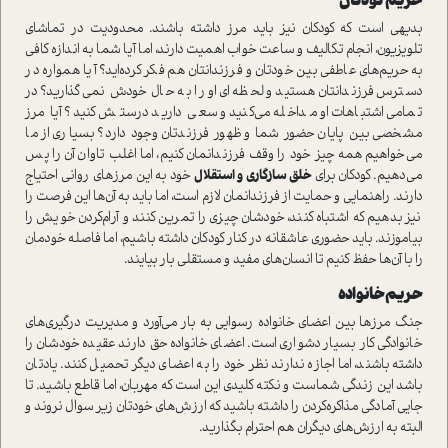
حریم کودکان
بدیهی است که کودکان نیز باید مرز داشته باشند. محدودیت در تماشای
تلویزیون، انجام تکالیف و ساعت خواب اهمیت دارند، اما آیا شما به اندازه کافی
به حریم‌های عاطفی بین خودتان و فرزندانتان هم فکر کرده‌اید؟ آیا همواره در
دسترس فرزندانتان هستید و لحظه‌ای او را به حال خودش نمی‌گذارید؟ در
تمامی اشتباهات او مداخله می‌کنید و سعی دارید درستش کنید؟ آیا مرز
مشخصی بین پایان حضور شما و ظهور فرزندتان وجود دارد؟ بسیاری از ما
می‌خواهیم همه چیز خود را وقف فرزندانمان کنیم، اما اغلب تاوان آن را پس
می‌دهیم. کودکان برای
خلق سازگاری و استقلال
خود به این مرزهای روانی احتیاج
دارند. راهنمایی و حمایت از فرزندانمان لازم است، اما باید به آن‌ها این فرصت را
نیز بدهیم که اشتباه کنند، خودشان چیزی را تمرین کنند و آرام‌کردن خویش را
بیاموزند. باید حضوری عاشقانه در کنار کودکان داشته باشیم، اما فاصله خودمان
را با آن‌ها حفظ کنیم تا انسان‌های مفید و مستقلی بار بیایند.
حریم خانواده
جنگ مرزها بین اعضای خانواده رسوایی به بار می‌آورد و مدیریت درگیری‌های
خانوادگی کار بسیار دشواری است. اعضای خانواده حق دارند عقیده خودشان را
داشته باشند، اما اجازه ندارند نظر خود را به اعضای دیگر تحمیل کنند. یادتان
باشد این زندگی شماست و نکته کلیدی این است که مهربان، اما قاطع باشید. تا
جایی آمادگی مذاکره‌کردن را داشته باشید که ارزش‌های خودتان زیر سوال نروند و
البته به ارزش‌های دیگران هم احترام بگذارید.