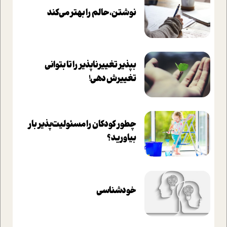
نوشتن، حالم را بهتر می‌کند
بپذير تغييرناپذير را تا بتواني
تغييرش دهي!‏
چطور کودکان را مسئولیت‌پذیر بار
بیاورید؟
خودشناسی