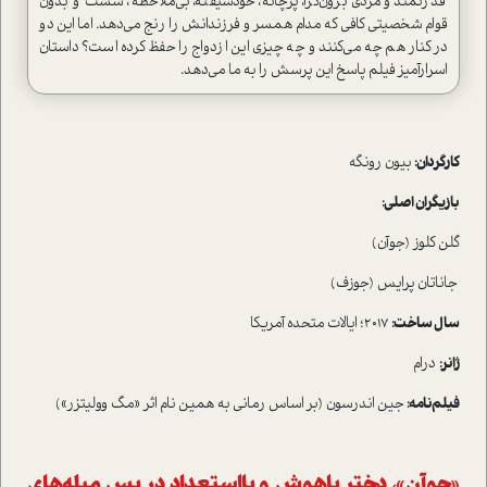
قدرتمند و مردی برون‌گرا، پرچانه، خودشیفته، بی‌ملاحظه ، سست و بدون
قوام شخصیتی کافی که مدام همسر و فرزندانش را رنج می‌دهد. اما این دو
در کنار هم چه می‌کنند و چه چیزی این ازدواج را حفظ کرده است؟ داستان
اسرارآمیز فیلم پاسخ این پرسش را به ما می‌دهد.
کارگردان:
بیون رونگه
بازیگران اصلی:
گلن کلوز (جوآن)
جاناتان پرایس (جوزف)
سال ساخت:
2017؛ ایالات متحده آمریکا
ژانر:
درام
فیلم‌نامه:
جین اندرسون (بر اساس رمانی به همین نام اثر «مگ وولیتزر»)
«جوآن»، دختر باهوش و بااستعداد در پس میله‌های