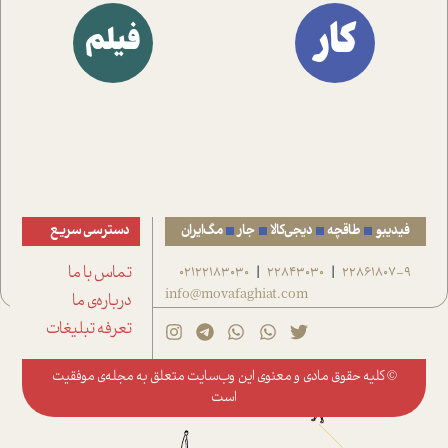
کار
فیلم
فیدیبو
طاقچه
دیجی‌کالا
جار
مگ‌ایران
دسترسی سریع
22861807-9
22843030
02122183030
تماس با ما
|
|
info@movafaghiat.com
درباره‌ی ما
تعرفه تبلیغات
© کلیه حقوق مادی و معنوی این وب‌سایت متعلق به
مجله‌ی موفقیت
است