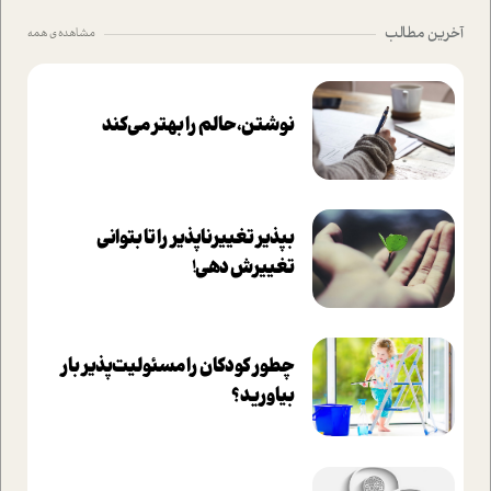
آخرین مطالب
مشاهده ی همه
نوشتن، حالم را بهتر می‌کند
بپذير تغييرناپذير را تا بتواني
تغييرش دهي!‏
چطور کودکان را مسئولیت‌پذیر بار
بیاورید؟