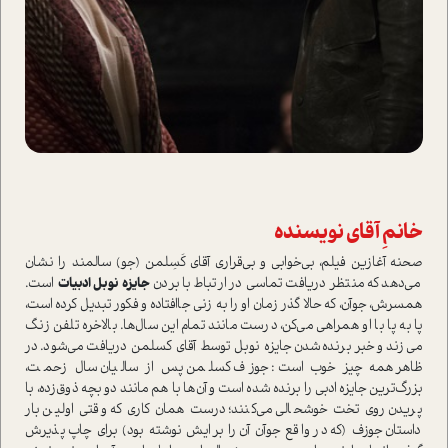
خانمِ آقای نویسنده
صحنه آغازین فیلم، بی‌خوابی و بی‌قراری آقای کَسِلمن (جو) سالمند را نشان
می‌دهد که منتظر دریافت تماسی در ارتباط با بردن
جایزه نوبل ادبیات
است.
همسرش، جوآن، که حالا گذر زمان او را به زنی جاافتاده و فکور تبدیل کرده است،
پا به پا با او همراهی می‌کن، درست مانند تمام این سال‌ها. بالاخره تلفن زنگ
می‌زند و خبر برنده‌شدن جایزه نوبل توسط آقای کسلمن دریافت می‌شود. در
ظاهر همه چیز خوب است: جوزف کسلمن پس از سالیان سال زحمت،
بزرگ‌ترین جایزه ادبی را برنده شده است و آن‌ها با هم مانند دو بچه ذوق‌زده، با
پریدن روی تخت خوشحالی می‌کنند؛ درست همان کاری که وقتی اولین بار
داستان جوزف (که در واقع جوآن آن را برایش نوشته بود) برای چاپ پذیرش