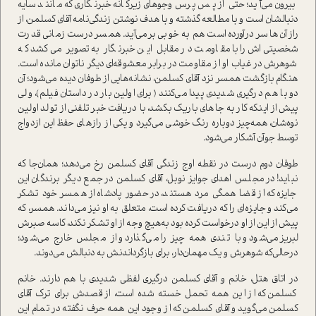
بیرون می‌آید؛ حتی از پس پرس‌و‌جوهای زیرکانه خبرنگاری که مانند سایه
دنبالشان است و با مطالعه گذشته و با هدف نوشتن زندگی‌نامه آقای کسلمن، از
راز آن‌ها سر درآورده است هم به خوبی برمی‌آید. همسر درست زمانی قدرت
شخصیتی‌اش را با مقاومت در مقابل این خبرنگار به تصویر می‌کشد که
شوهرش در غیاب او از مقاومت در برابر معشوقه‌ای دیگر ناتوان مانده است.
هنگام بازگشت همسر نزد آقای کسلمن، نشانه‌هایی از طوفان دیده می‌شود؛ آن
دو با هم درگیری شدیدی پیدا می‌کنند (برای اولین بار در داستان فیلم)، ولی
پیش از اینکه کار به جاهای باریک بکشد، با دریافت خبر تلفنی از تولد اولین
نوه‌شان، همه‌چیز دوباره رنگ خوشی می‌گیرد و یکی از رازهای حفظ این ازدواج
توسط جوآن آشکار می‌شود.
طوفان دوم درست در نقطه اوج زندگی آقای کسلمن رخ می‌دهد؛ همان‌جا که
نباید! در مجلس اهدای جوایز نوبل، آقای کسلمن در جمع دیگر برندگان این
جایزه که از قضا همگی مرد هستند، در حضور پادشاه از همسر خود تشکر
می‌کند و جایزه‌ای را که دریافت کرده است، متعلق به او نیز می‌داند. همسر، که
پیش از این از او درخواست کرده بود به‌هیچ وجه از او تشکر نکند، کاسه صبرش
لبریز می‌شود و با تندی همه چیز را می‌گذارد و از مجلس خارج می‌شود؛
درحالی‌که شوهرش و یک مهمان‌دار، برای بازگرداندنش به دنبالش می‌دوند.
در اتاق هتل، خانم و آقای کسلمن درگیری لفظی شدیدی با هم دارند. خانم
کسلمن که از این همه تحمل خسته شده است، از قصدش برای ترک آقای
کسلمن می‌گوید و آقای کسلمن که از وجود این همه حرف نگفته در تمام این