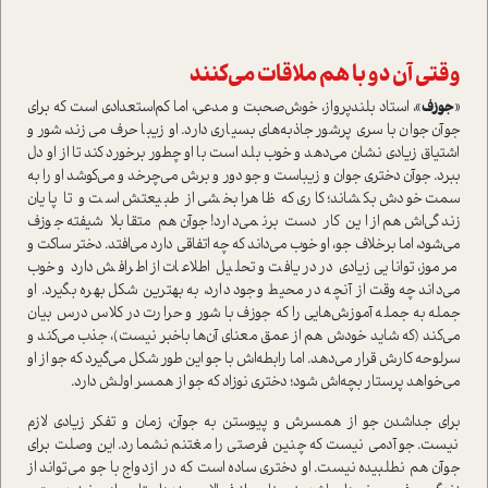
وقتی آن دو با هم ملاقات می‌کنند
«
جوزف
»، استاد بلندپرواز، خوش‌صحبت و مدعی، اما کم‌استعدادی است که برای
جوآن جوان با سری پرشور جاذبه‌های بسیاری دارد. او زیبا حرف می‌زند، شور و
اشتیاق زیادی نشان می‌دهد و خوب بلد است با او چطور برخورد کند تا از او دل
ببرد. جوآن دختری جوان و زیباست و جو دور و برش می‌چرخد و می‌کوشد او را به
سمت خودش بکشاند؛ کاری که ظاهرا بخشی از طبیعتش است و تا پایان
زندگی‌اش هم از این کار دست برنمی‌دارد! جوآن هم متقابلا شیفته جوزف
می‌شود، اما برخلاف جو، او خوب می‌داند که چه اتفاقی دارد می‌افتد. دختر ساکت و
مرموز، توانایی زیادی در دریافت و تحلیل اطلاعات از اطرافش دارد و خوب
می‌داند چه وقت از آنچه در محیط وجود دارد، به بهترین شکل بهره بگیرد. او
جمله به جمله آموزش‌هایی را که جوزف با شور و حرارت در کلاس درس بیان
می‌کند (که شاید خودش هم از عمق معنای آن‌ها باخبر نیست)، جذب می‌کند و
سرلوحه کارش قرار می‌دهد. اما رابطه‌اش با جو این طور شکل می‌گیرد که جو از او
می‌خواهد پرستار بچه‌اش شود؛ دختری نوزاد که جو از همسر اولش دارد.
برای جدا‌شدن جو از همسرش و پیوستن به جوآن، زمان و تفکر زیادی لازم
نیست. جو آدمی نیست که چنین فرصتی را مغتنم نشمارد. این وصلت برای
جوآن هم نطلبیده نیست. او دختری ساده است که در ازدواج با جو می‌تواند از