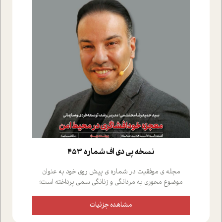
نسخه پي دي اف شماره 453
مجله ی موفقیت در شماره ی پیش روی خود به عنوان
موضوع محوری به مردانگی و زنانگی سمی پرداخته است؛
علاوه بر این که؛ گفت و گویی اختصاصی داشته ایم با فردین
علیخواه، جامعه شناس در بخش های مختلف تلاش کرده ایم
مشاهده جزئیات
از دریچه های گوناگون به این موضوع مهم بپردازیم.فصل