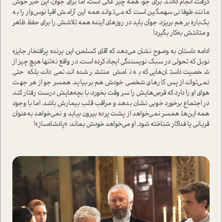
گرفت، انجام دادند. برای جو، همه چیز عالی است، اما برای جوآن، این خبر خوش
مانند طوفانی سهمگین است که می‌تواند همه این آرامش اقیانوس‌وار را به
یک‌باره بر هم بریزد. جوآن باید در روزهای آینده همه تلاشش را برای حفظ ظاهر
و متانتش به‌کار بگیرد!
ادامه داستان به وضوح نشان می‌دهد که آقای کسلمن، این برنده پرافتخار جایزه
نوبل که تحولی در سبک نویسندگی ایجاد کرده است، در واقع نه‌تنها هیچ چیز از
شخصیت داستان‌هایی که به نامش منتشر شده‌اند، نمی‌داند، بلکه حتی
نمی‌تواند از پس کارهای شخصی خودش هم بربیاید. همسر جو از هر جهت
هوای او را دارد که قرص‌هایش را سر وقت بخورد، با بچه‌هایش درست رفتار کند،
در اجتماع برخورد خوبی نشان بدهد و مراقب قلب بیمارش باشد. اما با وجود
همه این‌ها، همسر نمی‌خواهد از پشت پرده بیرون بیاید و نمی‌خواهد به‌عنوان
قربانی یا فداکار شناخته شود. او می‌خواهد خودش بماند: «پادشاه‌ساز»!