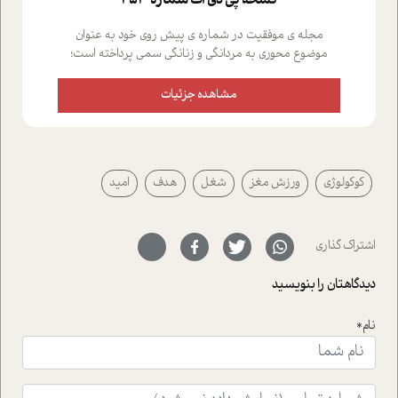
نسخه پي دي اف شماره 453
مجله ی موفقیت در شماره ی پیش روی خود به عنوان
موضوع محوری به مردانگی و زنانگی سمی پرداخته است؛
علاوه بر این که؛ گفت و گویی اختصاصی داشته ایم با فردین
علیخواه، جامعه شناس در بخش های مختلف تلاش کرده ایم
مشاهده جزئیات
از دریچه های گوناگون به این موضوع مهم بپردازیم.فصل
ایستگاه؛ شما را با دیدگاه های روانشناسان و کارشناسان
پیرامون موضوع مردانگی و زنانگی سمی و نیز چالش های
پیرامون آن آشنا می کند.در بخش دو فنجان داغ به سراغ افرادی
کوکولوژی
ورزش مغز
شغل
هدف
امید
رفته ایم که موفقیت را در عمل به اثبات رسانده اند؛ سید
حمیدرضا محتشمی که بیست و پنجمین سال فعالیت حرفه
ای خود را در حوزه ی کوچینگ، توسعه ی فردی و رهبری پشت
سر نهاده است و نیز کرامت عزیز زاده؛ سفیر صلح و دوستی که
اشتراک گذاری
با رکاب زدن در بیش از هفتاد کشور و کاشتن درخت، به نماد
حمایت از محیط زیست و منابع طبیعی تبدیل گشته
دیدگاهتان را بنویسید
است.فصل روایت اجنبی ها در این شماره به دو موضوع
جذاب پرداخته است که عبارتند از جنبش آهستگی و نیز مقاله
نام*
ای که به زندگی شگفت انگیز جین گودال و تاثیرات کاوش های
ایشان در حوزه ی شامپانزه ها بر زندگی امروزی ما نگاهی
افکنده است.فصل اتاق 333 شما را پای صحبت یک تجربه ی
واقعی در ارتباط با اختلال شخصیت اسکزوئید و مشکلات و نیز