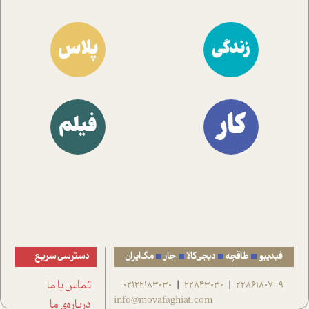
پلاس
زندگی
کار
فیلم
فیدیبو
طاقچه
دیجی‌کالا
جار
مگ‌ایران
دسترسی سریع
22861807-9
22843030
02122183030
تماس با ما
|
|
info@movafaghiat.com
درباره‌ی ما