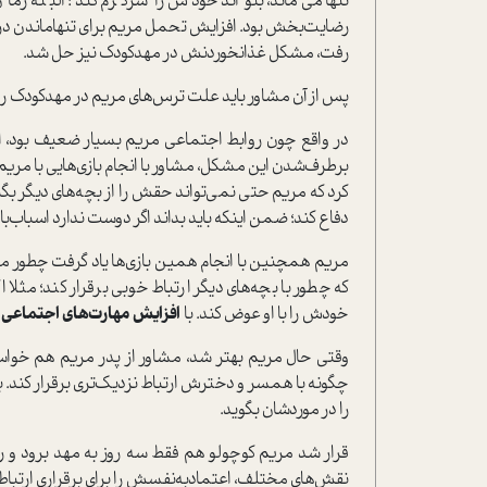
تنها می‌ماند، بتواند خودش را سرگرم كند؛ البته زمان
رضايت‌بخش بود. افزايش تحمل مريم براي تنهاماندن در خان
رفت، مشكل غذا‌نخوردنش در مهد‌كودك نيز حل شد.
پس از آن مشاور بايد علت ترس‌هاي مريم در مهد‌كودك را
در واقع چون روابط اجتماعي مريم بسيار ضعيف بود، از ن
برطرف‌شدن اين مشكل، مشاور با انجام بازي‌هايي با مري
کرد که مريم حتي نمي‌تواند حقش را از بچه‌هاي ديگر بگير
دفاع كند؛ ضمن اينكه بايد بداند اگر دوست ندارد اسباب‌بازي
مريم همچنين با انجام همين بازي‌ها ياد گرفت چطور ‌می
که چطور با بچه‌هاي ديگر ارتباط خوبي برقرار كند؛ مثلا 
خودش را با او عوض كند. با
افزايش مهارت‌هاي اجتماعي
م
وقتي حال مريم بهتر شد، مشاور از پدر مريم هم خواس
چگونه با همسر و دخترش ارتباط نزديك‌تري برقرار كند. برا
را در موردشان بگويد.
قرار شد مريم كوچولو هم فقط سه روز به مهد برود و روزها
نقش‌هاي مختلف، اعتماد‌به‌نفسش را براي بر‌قراري ارتباط