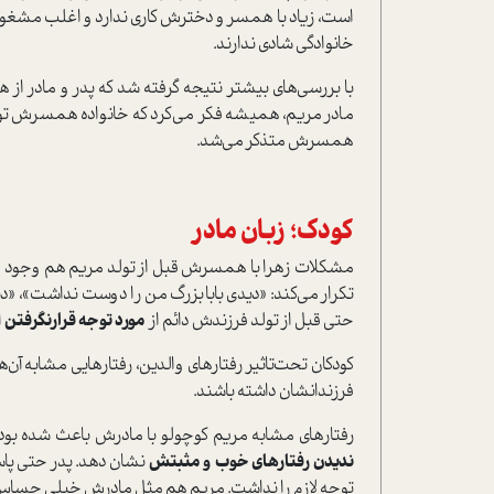
است، زياد با همسر و دخترش كاري ندارد و اغلب مشغو
خانوادگي شادي ندارند.
با بررسي‌هاي بيشتر نتيجه گرفته شد كه پدر و مادر از 
مادر مريم، هميشه فكر مي‌كرد که خانواده همسرش توجه ل
همسرش متذكر مي‌شد.
كودك؛ زبان مادر
مشكلات زهرا با همسرش قبل از تولد مريم هم وجود داشته
تكرار مي‌كند: «ديدي بابا‌بزرگ من را دوست نداشت»، «د
حتي قبل از تولد فرزندش دائم از
مورد توجه قرار‌نگرفتن
ا
كودكان تحت‌تاثير رفتار‌هاي والدين، رفتارهايي مشابه آن‌ه
فرزندانشان داشته باشند.
رفتارهاي مشابه مريم كوچولو با مادرش باعث شده بود
نديدن رفتارهاي خوب و مثبتش
نشان دهد. پدر حتي پاس
توجه لازم را نداشت. مريم هم مثل مادرش خيلي حساس و