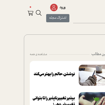
0
ورود
اشتراک مجله
ن مطالب
مشاهده ی همه
نوشتن، حالم را بهتر می‌کند
بپذير تغييرناپذير را تا بتواني
تغييرش دهي!‏