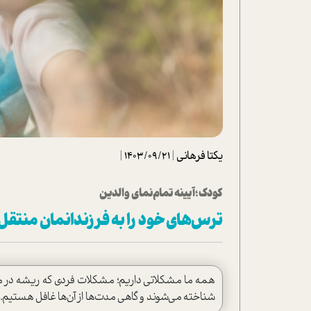
تحلیل فیلم
شیوانا
داستان
یکتا فرهانی
|
1403/09/21
|
كودك؛آيينه تمام‌نمای والدين
ترس‌هاي خود را به فرزندانمان منتقل
همه ما مشكلاتي داريم؛ مشكلات فردي كه ريشه در مو
شناخته مي‌شوند و گاهي مدت‌ها از آن‌ها غافل هستيم.