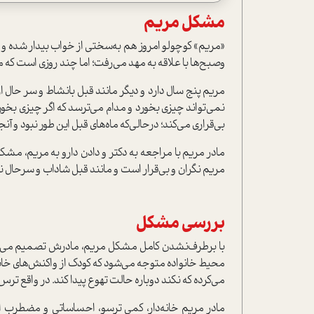
مشكل مريم
«مريم» كوچولو امروز هم به‌سختي از خواب بيدار شده و 
وصبح‌ها با علاقه به مهد مي‌رفت؛ اما چند روزي است که م
مريم پنج سال دارد و ديگر مانند قبل با‌نشاط و سر حال ا
نمي‌تواند چيزي بخورد و مدام مي‌ترسد که اگر چيزي بخو
بي‌قراري مي‌كند؛ در‌حالي‌كه ماه‌هاي قبل اين طور نبود و آ
مادر مريم با مراجعه به دكتر و دادن دارو به مريم، مش
مريم نگران و بي‌قرار است و مانند قبل شاداب و سرحال
بررسي مشكل
با برطرف‌نشدن كامل مشكل مريم، مادرش تصميم مي‌گي
محيط خانواده متوجه مي‌شود که كودك از واكنش‌هاي خان
مي‌كرده که نكند دوباره حالت تهوع پيدا كند. در واقع ترس
مادر مريم خانه‌دار، کمی ترسو، احساساتي و مضطرب