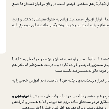
ل انجام كارهاي شخصي خودش است. در واقع مي‌توان گفت آن‌ها جمع
همان اوايل ازدواج حساسيت زيادي به خانواده‌هايشان داشتند و زهرا،
ازم را به او ندارند و هر بار رفت‌و‌آمدي داشتند، اين موضوع را به
، اما با تولد مريم، او هم به عنوان زبان مادر حرف‌هايي مشابه را
يدي مامان‌بزرگ به من توجه نكرد» و ... درست همان‌طور كه مادر هم
ز طرف خانواده همسر گله داشته است.
ا را تكرار مي‌كنند؛ بدون اينكه خود آن‌ها قصد دادن آموزش خاصي را به
 پدر هم خشم و ناراحتي خود را از رفتارهاي دخترش با
بي‌توجهي و
خ‌گوي درخواست‌هاي ساده مريم هم نبوده و كلا به همسر و فرزندش
 عاطفي است و بي‌توجهي‌هاي اطرافيان خيلي آزارش مي‌دهد.