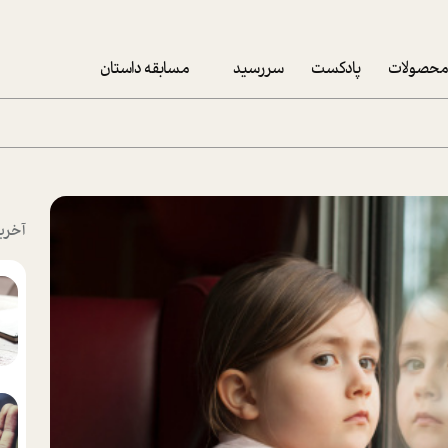
حصولات
پادکست
سررسید
مسابقه داستان
سررسید 1403
سفارش شرکتی سررسید 1403
پکيج نوروزي موفقيت
آخری
تقویم رومیزی
تقویم دیواری