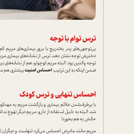
ترس توام با توجه
بي‌توجهي‌هاي پدر به‌تدريج با بروز بيماري‌هاي مريم 
دخترش توجه نشان دهد. ترس از نشانه‌هاي بيماري مريم 
توجه والدين بود. البته مريم كوچولو، هم از نشانه‌هاي ب
ضمن اينكه به اين ترتيب
احساس امنيت
بيشتري هم مي‌
احساس تنهايي و ترس كودك
با برطرف‌شدن علائم بيماري و بازگشت مريم به مهد‌كودك
شد. البته به دليل استفاده از دارو، مريم ديگر تهوع ن
حالش به هم بخورد!
مريم مانند مادرش احساس مي‌كرد تنهاست و ديگران توجه