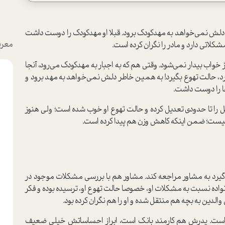
دلش نمي‌خواهد به مهد‌كودك برود. قبلا او مهد‌كودك را دوست داشت
معرف
شكلاتي دارد و مادر را نگران كرده است.
ز خواب بيدار نمي‌شود. وقتي هم كه به اجبار به مهدکودک مي‌رود، آنجا
رد، حالت تهوع بگيرد! به همين خاطر دلش نمي‌خواهد به مهد برود و
نجا را دوست داشت.
كل را تا حدودي تعديل كرده و حالت تهوع او خوب شده است؛ ولي هنوز
 نيست؛ ضمن اينكه كاهش وزن هم پيدا كرده است.
رد به مشاور مراجعه كند. مشاور هم با بررسي مشكلات موجود در
واده نسبت به مشكلات او، خصوصا حالت تهوع او، ترسيده بوده و فكر
 والدين به بچه هم منتقل شده و او را هم نگران كرده بود.
 است. پدرش هم كارمند بانك است، ابراز احساساتش خيلي ضعيف