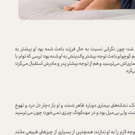
كم شد؛ چون نگراني نسبت به حال فرزند باعث شده بود او بيشتر به
كوچولو باعث توجه بيشتر والدينش به او شده بود؛ ترسي كه توام با
يماري‌اش مي‌ترسيد و هم از توجه بيشتر پدر و مادرش استقبال مي‌كرد؛
كرد.
، نشانه‌هاي بيماري دوباره ظاهر شدند و او باز دچار دل درد و تهوع
داشت، ولي بي‌ميل بود و در مهد‌كودك چيزي نمي‌خورد؛ چون مي‌ترسيد
 لازم را به او ندارند؛ همچنين از بسياري از چيزهاي طبيعي مانند