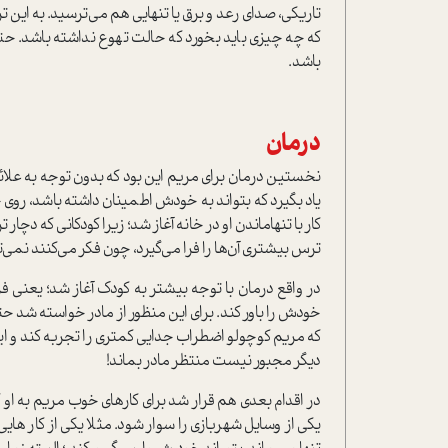
تاريكي، صداي رعد و برق يا تنهايي هم مي‌ترسيد. به اين 
كه چه چيزي بايد بخورد كه حالت تهوع نداشته باشد. ح
باشد.
درمان
نخستين درمان براي مريم اين بود كه بدون توجه به علائم 
ياد بگيرد که بتواند به خودش اطمينان داشته باشد، روي 
كار با تنها‌ماندن او در خانه آغاز شد؛ زيرا كودكاني كه دچا
ترس بيشتري آن‌ها را فرا مي‌گيرد، چون فكر مي‌كنند نمي‌‌توا
در واقع درمان با توجه بيشتر به كودك آغاز شد؛ يعني فر
خودش را باور كند. براي اين منظور از مادر خواسته شد حتم
كه مريم كوچولو اضطراب جدايي كمتري را تجربه كند و
ديگر مجبور نيست منتظر مادر بماند!
در اقدام بعدي هم قرار شد براي كارهاي خوب مريم به او 
يكي از وسايل شهر‌بازي را سوار شود. مثلا يكي از كار هاي