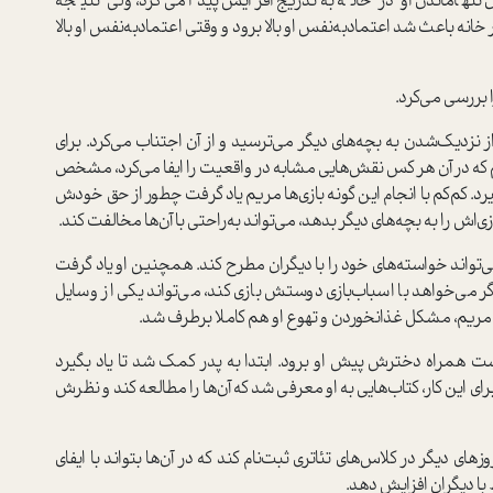
 تنها‌ماندن او در خانه به‌تدريج افزايش پيدا مي‌كرد، ولي نتيجه
ه باعث شد اعتماد‌به‌نفس او بالا برود و وقتي اعتماد‌به‌نفس او بالا
 بررسي مي‌كرد.
زديك‌شدن به بچه‌هاي ديگر مي‌ترسيد و از آن اجتناب مي‌كرد. براي
م كه در آن هر كس نقش‌هايي مشابه در واقعيت را ايفا مي‌كرد، مشخص
د. كم‌كم با انجام اين گونه بازي‌ها مريم ياد گرفت چطور از حق خودش
‌اش را به بچه‌هاي ديگر بدهد، مي‌تواند به‌راحتي با آن‌ها مخالفت كند.
‌تواند خواسته‌هاي خود را با ديگران مطرح كند. همچنين او ياد گرفت
اگر مي‌خواهد با اسباب‌بازي دوستش بازي كند، مي‌تواند يكي از وسايل
ريم، مشكل غذا‌نخوردن و تهوع او هم كاملا برطرف شد.
ت همراه دخترش پيش او برود. ابتدا به پدر كمك شد تا ياد بگيرد
ي اين كار، كتاب‌هايي به او معرفي شد كه آن‌ها را مطالعه كند و نظرش
ي ديگر در كلاس‌هاي تئاتري ثبت‌نام كند كه در آن‌ها بتواند با ايفاي
 با ديگران افزايش دهد.