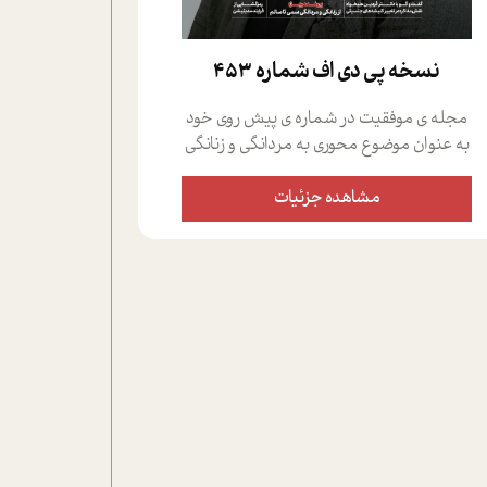
نسخه پي دي اف شماره 453
مجله ی موفقیت در شماره ی پیش روی خود
به عنوان موضوع محوری به مردانگی و زنانگی
سمی پرداخته است؛ علاوه بر این که؛ گفت و
گویی اختصاصی داشته ایم با فردین علیخواه،
مشاهده جزئیات
جامعه شناس در بخش های مختلف تلاش
کرده ایم از دریچه های گوناگون به این موضوع
مهم بپردازیم.فصل ایستگاه؛ شما را با دیدگاه
های روانشناسان و کارشناسان پیرامون
موضوع مردانگی و زنانگی سمی و نیز چالش
های پیرامون آن آشنا می کند.در بخش دو
فنجان داغ به سراغ افرادی رفته ایم که
موفقیت را در عمل به اثبات رسانده اند؛ سید
حمیدرضا محتشمی که بیست و پنجمین
سال فعالیت حرفه ای خود را در حوزه ی
کوچینگ، توسعه ی فردی و رهبری پشت سر