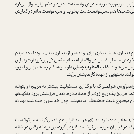
ترتيب مريم بيشتر به مادرش وابسته شده بود و دائم از او سوال مي‌كرد
تي شب‌ها هم نمي‌توانست تنها بخوابد و مي‌خواست مادر در كنارش
بيماري، هدف ديگري براي او به غير از بيماري دنبال شود؛ اينكه مريم
خودش حساب كند و در واقع از اعتماد‌به‌نفس لازم برخوردار شود. اين
ر ترس مي‌شوند، اغلب
اضطراب جدايي
دارند و هنگام جدا‌شدن از والدين،
نند به‌تنهايي از عهده كارهايشان برآيند.
اهم‌آوردن شرايطي كه با واگذاري مسئوليت بيشتر به مريم، او بتواند
ا هر روز يك ربع زودتر از همه مادرها دنبال فرزندش برود؛ به‌گونه‌اي
 اين موضوع باعث خوشحالي مريم شد؛ چون خيالش راحت شده بود كه
كارت‌هايي داده شود. به ازاي هر سه كارتي هم كه مي‌گرفت، مي‌توانست
ي كه در قبال آن مريم مي‌توانست كارت بگيرد، اين بود كه وقتي در خانه