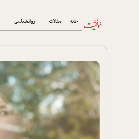
خانه
مقالات
روانشناسی
م
آخرین مقالات
تست روان‌شناسی
مهمان خانه
کوکولوژی
پرونده ویژه
زندگی
نوجوان
کار
پلاس