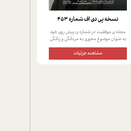
نسخه پي دي اف شماره 453
مجله ی موفقیت در شماره ی پیش روی خود
به عنوان موضوع محوری به مردانگی و زنانگی
سمی پرداخته است؛ علاوه بر این که؛ گفت و
گویی اختصاصی داشته ایم با فردین علیخواه،
مشاهده جزئیات
جامعه شناس در بخش های مختلف تلاش
کرده ایم از دریچه های گوناگون به این موضوع
مهم بپردازیم.فصل ایستگاه؛ شما را با دیدگاه
های روانشناسان و کارشناسان پیرامون
موضوع مردانگی و زنانگی سمی و نیز چالش
های پیرامون آن آشنا می کند.در بخش دو
فنجان داغ به سراغ افرادی رفته ایم که
موفقیت را در عمل به اثبات رسانده اند؛ سید
حمیدرضا محتشمی که بیست و پنجمین
سال فعالیت حرفه ای خود را در حوزه ی
کوچینگ، توسعه ی فردی و رهبری پشت سر