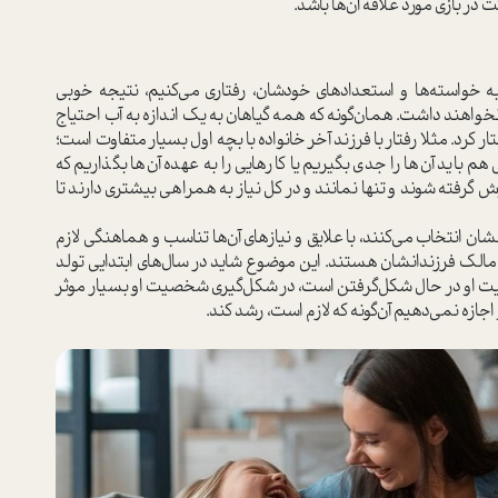
ر بازي مورد علاقه آن‌ها باشد.
ه خواسته‌ها و استعدادهاي خودشان، رفتاری مي‌كنيم، نتيجه خوبي
نخواهند داشت. همان‌گونه كه همه گياهان به يك اندازه به آب احتياج
كرد. مثلا رفتار با فرزند آخر خانواده با بچه اول بسيار متفاوت است؛
م بايد آن‌ها را جدي بگيريم يا كارهايي را به عهده آن‌ها بگذاريم که
وش گرفته شوند و تنها نمانند و در كل نياز به همراهي بيشتري دارند تا
نشان انتخاب مي‌كنند، با علايق و نيازهاي آن‌ها تناسب و هماهنگي لازم
مالك فرزندانشان هستند. اين موضوع شايد در سال‌هاي ابتدايي تولد
يت او در حال شكل‌گرفتن است، در شكل‌گيري شخصيت او بسيار موثر
 اجازه نمي‌دهيم آن‌گونه كه لازم است، رشد كند.