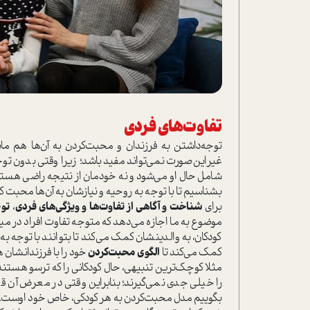
تفاوت‌هاي فردي
توجه‌داشتن به فرزندان و محبت‌كردن به آن‌ها هم مانن
غير‌اين‌صورت نمي‌تواند مفيد باشد؛ زيرا وقتي بدون تو
شامل حال او مي‌شود و نه خودمان از نتيجه راضي هستيم. 
بشناسيم تا با توجه به روحيه و نيازشان به آن‌ها محبت ك
براي
شناخت و آگاهی از تفاوت‌ها و ويژگي‌هاي فردي
،
تو
موضوع به ما اجازه می‌دهد که متوجه تفاوت افراد در مي
كودكان، به والدينشان كمك مي‌كند تا بتوانند با توجه ب
كمك مي‌كند تا
الگوي محبت‌كردن
خود را با فرزندانشان
مثلا كوچك‌ترين تنبیهي، حال كودكاني را كه ترسو هستند،
را خیلی جدي نمي‌گيرند؛ بنابراين وقتي در معرض آن قرا
بگوييم مدل محبت‌كردن به هر كودكي، خاص خود اوست. الب