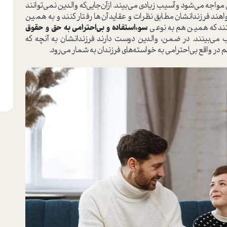
اجه می‌شود و آسيب زيادي مي‌بيند. از‌آن‌جايي‌كه والدين نمي‌توانند
ند فرزندانشان مطابق نظرات و عقايد آن‌ها رفتار كنند و به همين
نند که همین هم به نوعي
سوء‌استفاده و بي‌احترامي به حق و حقوق
سيب مي‌بينند. در ضمن، والدين دوست دارند فرزندانشان به آنچه که
در واقع بي‌احترامي به خواسته‌هاي فرزندان به شمار مي‌رود.