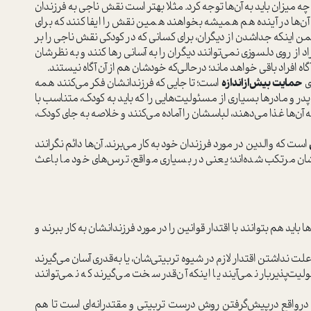
 ميزان بايد به آن‌ها توجه كرد. مثلا بهتر است نقش ناجي به فرزندان
ن‌ها در آينده هم هميشه بخواهند همين نقش را ايفا كنند كه براي
 اینکه جد‌اشدن از ديگران، براي كساني كه در كودكي نقش ناجي را بر
د از روي دلسوزي نمي‌توانند ديگران را به آساني رها كنند و به نظرشان
گاه افراد باقي خواهد ماند؛ در‌حالي‌كه خودشان هم از آن آگاه نيستند.
اي
حمايت بيش‌از‌اندازه
است؛ تا جايي كه فرزندانشان فكر مي‌كنند همه
پدر و مادرها بسياري از مسئوليت‌هايي را كه بايد به كودك، متناسب با
 آن‌ها غذا مي‌دهند، لباسشان را آماده می‌کنند و خلاصه به جاي كودك،
است كه والدين در مورد فرزندان خود به كار مي‌برند. آن‌ها دائم نگرانند
ان مرتكب شده‌اند؛ يعني در بسياري مواقع، ترس‌هاي خود ما باعث
بايد هم بتوانند با اقتدار قوانين را در مورد فرزندانشان به كار ببرند و
لت نداشتن اقتدار لازم در شيوه تربيتي‌شان، يا به‌قدري آسان مي‌گيرند
‌پذيربار نمي‌آيند يا اينكه آن‌قدر سخت مي‌گيرند كه نمي‌توانند
ن درواقع در‌پيش‌گرفتن روش درست تربيتي و مقتدرانه‌اي است تا هم