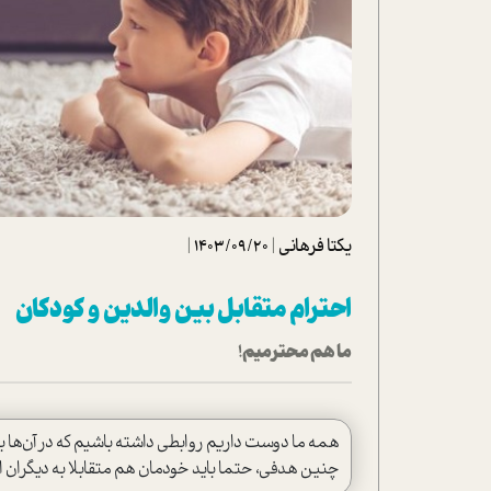
تحلیل فیلم
شیوانا
داستان
یکتا فرهانی
|
1403/09/20
|
احترام متقابل بين والدين و كودكان
ما هم محترميم!
همه ما دوست داريم روابطي داشته باشيم كه در آن‌ها به
چنين هدفي، حتما بايد خودمان هم متقابلا به ديگران ا