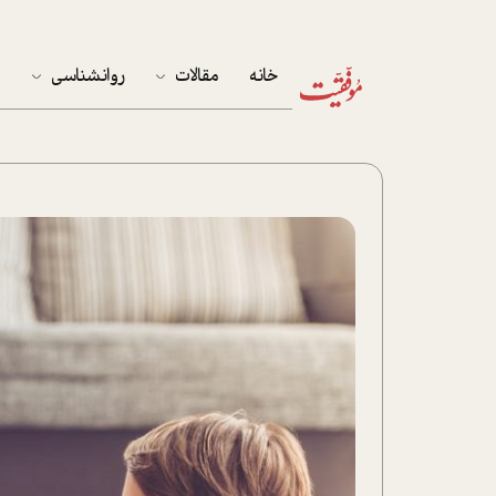
خانه
مقالات
روانشناسی
م
آخرین مقالات
تست روان‌شناسی
مهمان خانه
کوکولوژی
پرونده ویژه
زندگی
نوجوان
کار
پلاس