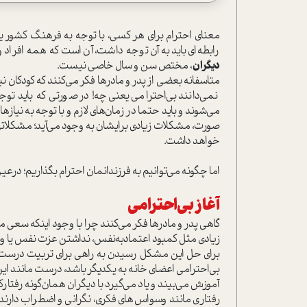
معناي احترام براي هر کسی، با توجه به فرهنگ كشور يا 
رابطه‌اي بايد به آن توجه داشت، آن است كه همه افراد
ديگران
، مختص سن و سال خاصي نيست.
متاسفانه بعضي از پدر و مادر‌ها فكر مي‌كنند که كودكان ن
نمي‌دانند بي‌احترامي يعني چه! در صورتي كه بايد توج
مي‌شوند و بايد حتما در زمان‌هاي لازم و با توجه به نياز
صورت، مشكلات زيادي برايشان به وجود مي‌آيد؛ مشكلاتي 
خواهد داشت.
اما چگونه مي‌توانيم به فرزندانمان احترام بگذاريم؛ در‌عي
آغاز بي‌احترامي
گاهي پدر و مادر‌ها فكر مي‌كنند چرا با وجود اينكه سعي 
زيادي مثل كمبود اعتماد‌به‌نفس، نداشتن عزت نفس يا و
برای حل این مشکل رسيدن به راهی برای تربيت درست ك
بي‌احترامي‌ اعضاي خانه به يكديگر باشد، درست مانند ا
آموزش مي‌بيند و ياد مي‌گيرد با ديگران همان‌گونه رفتا
رفتاري مانند وسواس‌هاي فكري، نگراني و اضطراب دارند