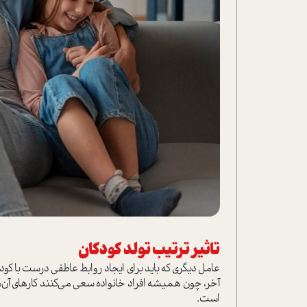
تاثیر ترتيب تولد كودكان
عامل ديگري كه بايد براي ايجاد روابط عاطفي درست با كود
آخر، چون هميشه افراد خانواده سعي می‌کنند كارهاي آن‌ه
است.