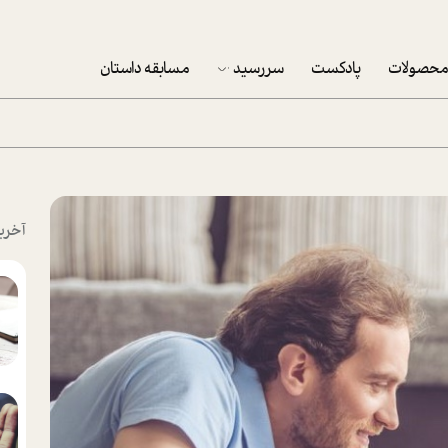
حصولات
پادکست
سررسید
مسابقه داستان
سررسید 1403
سفارش شرکتی سررسید 1403
پکيج نوروزي موفقيت
آخری
تقویم رومیزی
تقویم دیواری