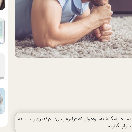
 ما احترام گذاشته شود؛ ولي گاه فراموش مي‌كنيم که براي رسيدن به
حترام بگذاريم.