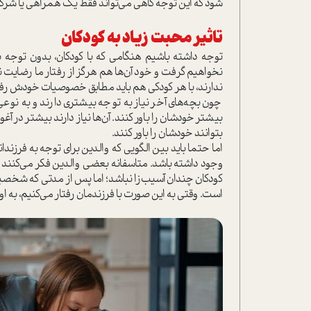
شود كه اين توجه گاهي مي‌تواند فقط يك همراهي يا شركت د
تاثير محبت زياد به كودكان
توجه داشته باشيم هنگامي كه با كودكان، بدون توجه ب
نخواهيم گرفت و خود آن‌ها هم هرگز از رفتار ما رضايت 
ندارند، با هر كودكي هم بايد مطابق خصوصيات خودش رفتار 
چون بچه‌هاي آخر نياز به توجه بيشتري دارند و به نوعي ه
بيشتر خودشان را باور كنند. آن‌ها نياز دارند بيشتر در آغ
بتوانند خودشان را باور كنند.
اما حتما بايد بين الگويي كه والدين براي توجه به فرزندا
وجود داشته باشد. متاسفانه بعضي والدين فكر مي‌كنند 
كودكان چندان آسيب‌زا نباشد؛ اما پس از مدتي كه شخص
است. وقتي به اين صورت با فرزند‌مان رفتار مي‌كنيم، به او