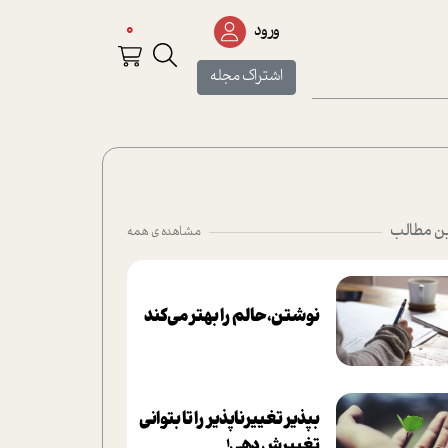
0
ورود
اشتراک مجله
ن مطالب
مشاهده ی همه
نوشتن، حالم را بهتر می‌کند
بپذير تغييرناپذير را تا بتواني
تغييرش دهي!‏