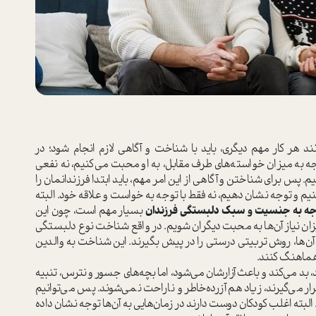
د هر كار مهم ديگري، بايد با شناخت و آگاهي لازم انجام شود؛ در
جه به ميزان خواسته‌های طرف مقابل، به او محبت مي‌كنيم، نه نفعي
پس براي شناختن و آگاهی از اين امر مهم، بايد ابتدا فرزندانمان را
نيم و توجه نشان دهيم، نه فقط با توجه به خواست و علاقه خود. البته
جه به جنسيت و سبك دلبستگي فرزندان
بسيار مهم است، چون این
زان نياز آن‌ها به محبت ديگران شويم. در واقع شناخت نوع دلبستگي
ه آن‌ها، روش تربيتي درستي را در پيش بگيرند. اين شناخت به والدين
 هماهنگ كنند.
 بد مي‌كند و باعث آزارشان مي‌شود، اما بچه‌هاي جسور و نترس، تنبيه
ر مي‌گيرند، زياد هم آزرده‌خاطر و ناراحت نمي‌شوند. پس مي‌توانيم
ته اغلب کودكان دوست دارند در زمان‌هايی به آن‌ها توجه نشان داده