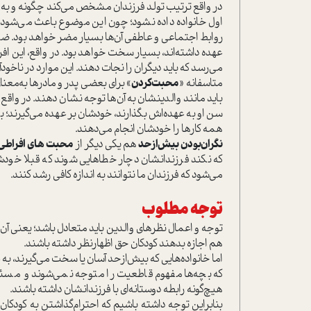
در واقع ترتيب تولد فرزندان مشخص مي‌كند چگونه و به چه
اول خانواده داده نشود؛ چون اين موضوع باعث مي‌شود آ
روابط اجتماعي و عاطفي آن‌ها بسيار مضر خواهد بود. ضمن
عهده داشته‌اند، بسيار سخت خواهد بود. در واقع، اين افرا
مي‌رسد که بايد ديگران را نجات دهند. اين موارد در ناخود‌آ
متاسفانه «
محبت‌كردن
» براي بعضي پدر و مادرها به‌معن
بايد مانند والدينشان به آن‌ها توجه نشان دهند. در واقع 
سن او به عهده‌اش بگذارند، خودشان بر عهده مي‌گيرند؛ به
همه كارها را خودشان انجام مي‌دهند.
نگران‌بودن بيش‌از‌حد
هم يكي ديگر از
محبت هاي افراطي
که نكند فرزندانشان دچار خطاهايي شوند كه قبلا خودش
مي‌شود که فرزندان ما نتوانند به اندازه كافي رشد كنند.
توجه مطلوب
توجه و اعمال نظرهاي والدين بايد متعادل باشد؛ يعني آن‌ها 
هم اجازه بدهند كودكان حق اظهار‌نظر داشته باشند.
اما خانواده‌هايي كه بیش‌ازحد آسان يا سخت مي‌گيرند، به ع
كه بچه‌ها مفهوم قاطعيت را متوجه نمي‌شوند و مسئوليت
هيچ‌گونه رابطه دوستانه‌اي با فرزندانشان داشته باشند.
بنابراين توجه داشته باشيم که احترام‌گذاشتن به كودكا