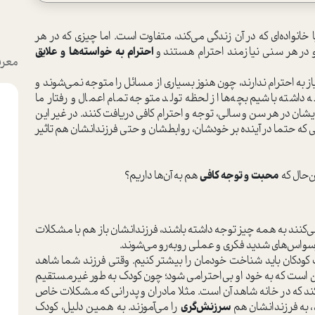
خانواده‌اي كه در آن زندگي مي‌کند، متفاوت است. اما چيزي كه در هر
 و در هر سني نيازمند احترام هستند و
احترام به خواسته‌ها و علايق
معرف
ياز به احترام ندارند، چون هنوز بسياري از مسائل را متوجه نمي‌شوند و
ه داشته باشيم بچه‌ها از لحظه تولد متوجه تمام اعمال و رفتار ما
هايشان در هر سن و سالي، توجه و احترام كافي دريافت كنند. در غير اين
كه حتما در آينده بر خودشان، روابطشان و حتي فرزندانشان هم تاثير
ن‌حال كه
محبت و توجه كافي
هم به آن‌ها داريم؟
مي‌كنند به همه چيز توجه داشته باشند، فرزندانشان باز هم با مشكلات
سواس‌هاي شديد فكري و عملي رو‌به‌رو مي‌شوند.
ودكان بايد شناخت خودمان را بيشتر كنيم. وقتي فرزند شما شاهد
ين است كه به خود او بي‌احترامي شود؛ چون کودک به طور غير‌مستقيم
ركند كه در خانه شاهد آن است. مثلا مادران و پدراني كه مشكلات خاص
، به فرزندانشان هم
سرزنش‌گري
را مي‌آموزند. به همين دليل، كودك