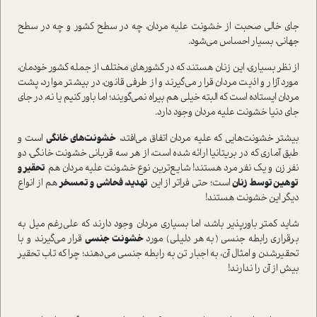
جای خالی صحبت از خشونت علیه مردان، چه در سطح کشور و چه در سطح
جهانی، بسیار احساس می‌شود.
از نظر بسیاری، این زنان هستند که در کشورهای مختلف از جمله کشور خودمان،
مورد آزار و اذیت مردان قرار می‌گیرند و از طرفی قانون، در بیشتر موارد، پشت
مردان ایستاده است که البته خیلی هم بیراه نمی‌گویند؛ اما باور کنیم یا نه، در جای
جای دنیا خشونت علیه مردان وجود دارد.
بیشتر خشونت‌هایی که علیه مردان اتفاق می‌افتد،
خشونت‌های خانگی
ا‌ست و
طبق آماری که در بریتانیا ارائه شده است، از هر سه قربانی خشونت خانگی، دو
نفر زن و یک نفر مرد هستند! شایع‌ترین نوع خشونت علیه مردان هم
تحقیر و
توهین توسط زنان
است؛ حتی فراتر از این
تهدید، فحاشی و تمسخر
هم از انواع
دیگر این خشونت هستند!
شاید کمتر باور‌پذیر باشد، اما بسیاری مردان وجود دارند که علی‌رغم میل به
برقراری رابطه جنسی (به هر دلیلی) مورد
خشونت جنسی
قرار می‌گیرند و با
تحقیر‌شدن و امثال آن، به اجبار تن به رابطه جنسی می‌دهند؛ چرا که تاب تحقیر
بیش از آن را ندارند!