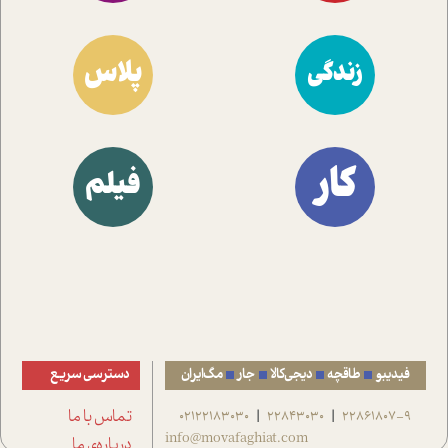
پلاس
زندگی
کار
فیلم
فیدیبو
طاقچه
دیجی‌کالا
جار
مگ‌ایران
دسترسی سریع
22861807-9
22843030
02122183030
تماس با ما
|
|
info@movafaghiat.com
درباره‌ی ما