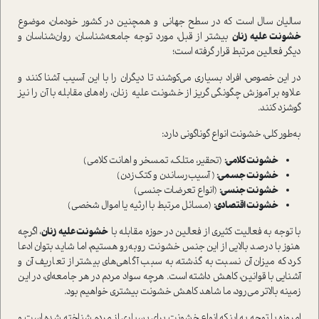
سالیان سال است که در سطح جهانی و همچنین در کشور خودمان، موضوع
خشونت علیه زنان
بیشتر از قبل، مورد توجه جامعه‌شناسان، روان‌شناسان و
دیگر فعالین مرتبط قرار گرفته است؛
در این خصوص، افراد بسیاری می‌کوشند تا دیگران را با این آسیب آشنا کنند و
علاوه بر آموزش چگونگی گریز از خشونت علیه زنان، راه‌های مقابله با آن را نیز
گوشزد کنند.
به‌طور کلی، خشونت انواع گوناگونی دارد:
خشونت کلامی:
(تحقیر، متلک، تمسخر و اهانت کلامی)
خشونت جسمی:
( آسیب‌رساندن و کتک‌زدن)
خشونت جنسی:
(انواع تعرضات جنسی)
خشونت اقتصادی:
(مسائل مرتبط با ارثیه یا اموال شخصی)
با توجه به فعالیت کثیری از فعالین در حوزه مقابله با
خشونت علیه زنان
، اگرچه
هنوز با درصد بالایی از این جنس خشونت روبه‌رو هستیم، اما شاید بتوان ادعا
کرد که میزان آن نسبت به گذشته، به سبب آگاهی‌های بیشتر از تعاریف آن و
آشنایی با قوانین، کاهش داشته است. هرچه سواد مردم در هر جامعه‌ای، در این
زمینه بالاتر می‌رود، ما شاهد کاهش خشونت بیشتری خواهیم بود.
امروزه با توجه به اینکه انواع خشونت برای بسیاری از مردم شناخته شده است و