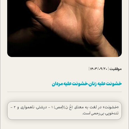
موفقیت
|
1403/09/20
|
خشونت علیه زنان، خشونت علیه مردان
«خشونت» در لغت به معنای (خُ نَ)(اِمص) ۱ - درشتی، ناهمواری و ۲ -
تندخویی، بی‌رحمی است.