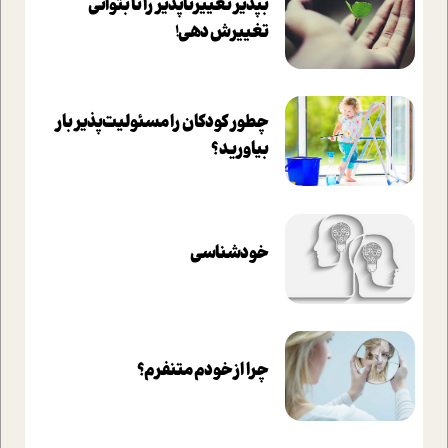
بپذير تغييرناپذير را تا بتواني
تغييرش دهي!‏
چطور کودکان را مسئولیت‌پذیر بار
بیاورید؟
خودشناسی
چرا از خودم متنفرم؟