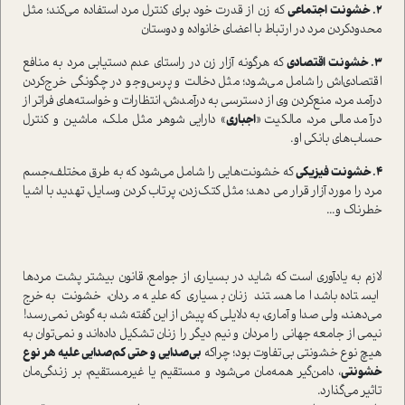
2. خشونت اجتماعی
که زن از قدرت خود برای کنترل مرد استفاده می‌کند؛ مثل
محدود‌کردن مرد در ارتباط با اعضای خانواده و دوستان
3. خشونت اقتصادی
که هرگونه آزار زن در راستای عدم دستیابی مرد به منافع
اقتصادی‌اش را شامل می‌شود؛ مثل دخالت و پرس‌و‌جو در چگونگی خرج‌کردن
درآمد مرد، منع‌کردن وی از دسترسی به درآمدش، انتظارات و خواسته‌های فراتر از
درآمد مالی مرد، مالکیت «
اجباری
» دارایی شوهر مثل ملک، ماشین و کنترل
حساب‌های بانکی او.
4. خشونت فیزیکی
که خشونت‌هایی را شامل می‌شود که به طرق مختلف،جسم
مرد را مورد آزار قرار می دهد؛ مثل کتک‌زدن، پرتاب کردن وسایل، تهدید با اشیا
خطرناک و...
لازم به یادآوری است که شاید در بسیاری از جوامع، قانون بیشتر پشت مردها
ایستاده باشد اما هستند زنان بسیاری که علیه مردان، خشونت به خرج
می‌دهند، ولی صدا و آماری، به دلایلی که پیش از این گفته شد، به گوش نمی‌رسد!
نیمی از جامعه جهانی را مردان و نیم دیگر را زنان تشکیل داده‌اند و نمی‌توان به
هیچ نوع خشونتی بی‌تفاوت بود؛ چراکه
بی‌صدایی و حتی کم‌صدایی علیه هر نوع
خشونتی
، دامن‌‌گیر همه‌مان می‌شود و مستقیم یا غیرمستقیم، بر زندگی‌مان
تاثیر می‌گذارد.