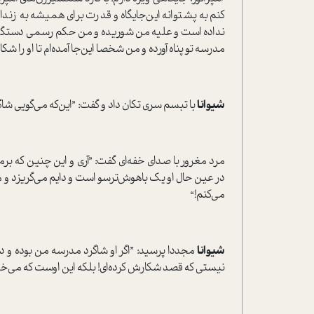
کنم به پشتوانه این‌جایگاه و قدرت برای همیشه به زندا
نداده ا‌ست و علیه من شوریده و من حکم رسمی دستگیری او
مدرسه تو پناه آورده و من شخصا این‌جا آمده‌ام تا او را شکار
شیوانا
با تبسم سری تکان داد و گفت‌: ”این‌که می‌گویی 
مرد مغرور با صدای خفه‌ای گفت‌: ”آری و این‌ چنین که برمی
در عین حال او یک باهوش‌ترسو ا‌ست و دايم می‌گریزد و 
می‌کنم!“
شیوانا
مجددا پرسید: ”اگر او شاگرد مدرسه من بوده و در
نیستی که قصد شکارش کرده‌ای! بلکه این اوست که می‌خواه