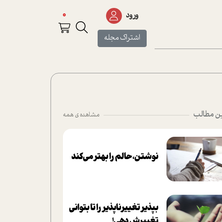
0
ورود
اشتراک مجله
ن مطالب
مشاهده ی همه
نوشتن، حالم را بهتر می‌کند
بپذير تغييرناپذير را تا بتواني
تغييرش دهي!‏