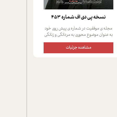
نسخه پي دي اف شماره 453
مجله ی موفقیت در شماره ی پیش روی خود
به عنوان موضوع محوری به مردانگی و زنانگی
سمی پرداخته است؛ علاوه بر این که؛ گفت و
گویی اختصاصی داشته ایم با فردین علیخواه،
مشاهده جزئیات
جامعه شناس در بخش های مختلف تلاش
کرده ایم از دریچه های گوناگون به این موضوع
مهم بپردازیم.فصل ایستگاه؛ شما را با دیدگاه
های روانشناسان و کارشناسان پیرامون
موضوع مردانگی و زنانگی سمی و نیز چالش
های پیرامون آن آشنا می کند.در بخش دو
فنجان داغ به سراغ افرادی رفته ایم که
موفقیت را در عمل به اثبات رسانده اند؛ سید
حمیدرضا محتشمی که بیست و پنجمین
سال فعالیت حرفه ای خود را در حوزه ی
کوچینگ، توسعه ی فردی و رهبری پشت سر