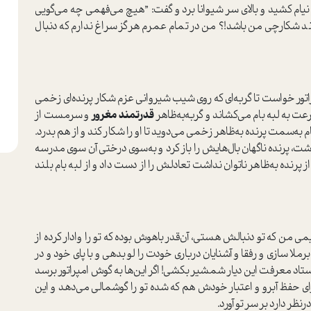
ام کشید و بالای سر شیوانا برد و گفت‌: ”هیچ می‌فهمی چه می‌گویی
اند شکارچی من باشد!؟ من در تمام عمرم هرگز سراغ ندارم که دنبال
راتور خوا‌ست تا گربه‌ای که روی شیب شیروانی عزم شکار پرنده‌ای زخمی
رعت به لبه بام می‌کشاند و گربه‌به‌ظاهر
قدرتمند مغرور
و سرمست از
به‌سمت پرنده به‌ظاهر زخمی می‌دوید تا او را شکار کند و از هم بدرد.
ت، پرنده ناگهان بال‌هایش را باز کرد و به‌سوی درختی آن سوی مدرسه
پرنده به‌ظاهر ناتوان نداشت تعادلش را از دست داد و از لبه بام بلند
یمی من که تو دنبالش هستی، آن‌قدر باهوش بوده که تو را وادار کرده از
برملا سازی و رفقا و آشنایان درباری خودت را لو بدهی و با پای خود و در
ستاد معرفت این دیار شمشیر بکشی! اگر این‌ها به گوش امپراتور برسد
ای حفظ آبرو و اعتبار خودش هم که شده تو را گوشمالی می‌دهد و این
نظر دارد بر سر تو آورد.