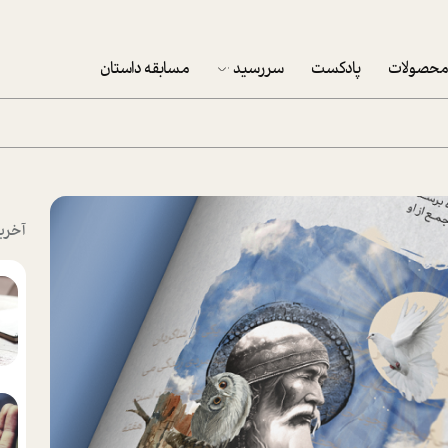
حصولات
پادکست
سررسید
مسابقه داستان
سررسید 1403
سفارش شرکتی سررسید 1403
پکيج نوروزي موفقيت
آخری
تقویم رومیزی
تقویم دیواری