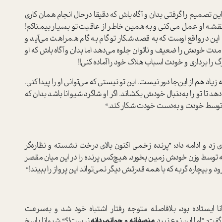
 تصمیم را گرفتی بدان و آگاه باش که دقیقا در‌حال انجام همان کاری
قشه او عمل می‌کنی و به‌همین خاطر از عاقبت تو بسیار بیمناکم!
ن در‌واقع اوست که به قصد شکار تو گام به گام همراهت می‌آید و
ن مدت خودش را ضعیف و ناتوان جلوه می‌دهد اما بدان و آگاه باش که او
 را برداری و خودت اسباب هلاک خود را آماده کنی!!
اد هم از این‌جا دور نیست. این تو نیستی که می‌توانی او را پیدا کنی.
 تا تو را به‌دنبال خودش بکشاند. اگر او شاگرد شیوانا باشد بدان که
ا توسط خودت و به‌دست خودت شکار کند.“
ی زد و ادامه داد: ”پرنده زخمی اکنون بالای درخت نشسته و نظاره‌گر
که توسط وزن خودش زمین بخورد. هیچ‌کس پرنده را در این میان مقصر
د و بیچاره گربه که با همه قدرتش دیگر نمی‌تواند این پرواز را ببیند!“
نا ایستاده بود، بلافاصله متوجه رفتار اشتباه خود شد و به‌سرعت
ت‌: ”اما این نوع نبرد
منصفانه و جوانمردانه
نیست!؟“ شیوانا پاسخ