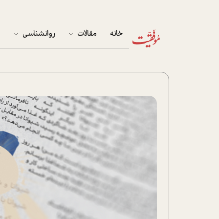
خانه
مقالات
روانشناسی
م
آخرین مقالات
تست روان‌شناسی
مهمان خانه
کوکولوژی
پرونده ویژه
زندگی
نوجوان
کار
پلاس