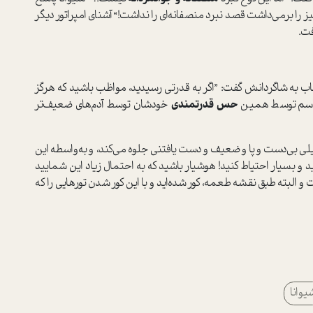
 را برمی‌داشت قصد نبرد منصفانه‌ای را نداشت!“ آشنای امپراتور دیگر
فت.
 به شاگردانش گفت‌: ”اگر به قدرتی رسیدید، مواظب باشید که هرگز
شناسم توسط همین
حس قدرتمندی
خودشان توسط آدم‌های ضعیف‌تر
یلی بی‌دست و پا و ضعیف و دست یافتنی جلوه می‌کند، و به‌واسطه این
 و بسیار احتیاط کنید! هوشیار باشید که به احتمال زیاد این شمايید
 البته طبق نقشه طعمه، کور شده‌اید و با این کور شدن تورهایی را که
یوانا