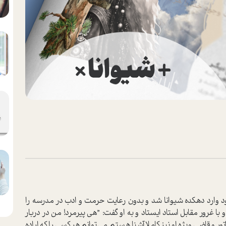
بود وارد دهکده شیوانا شد و بدون رعایت حرمت و ادب در مدرسه را
با غرور مقابل ا‌ستاد ایستاد و به او گفت‌: ”هی پیرمرد! من در دربار
تور و قاضی ویژه او نیز کاملا آشنا هستم. می‌توانم هر کسی را که اراده