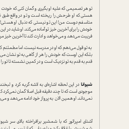
تو هر تصمیمی که علیه او بگیری و گمان کنی که خودت این
هستی که او طرحش را ریخته ا‌ست و تو در‌واقع طبق ن
متاسفم دوست من! این تو نیستی که دنبال او هستی! ای
خودش را برای آخرین خیز تو آماده می‌کند. او شاید در ای
فریبت می‌دهد و می‌خواهد و ادارت کند تا آخرین خیز مرگ
به تو قول می‌دهم که او در مدرسه نیست، اما مطمئنم که زی
بلکه این اوست که خودش را هر از گاهی به تو نشان می‌دهد
قدم به قدم به تو نزدیک ا‌ست و در کمین نشسته تا تو ر
شیوانا
در این لحظه اشاره‌ای به لاشه گربه کرد و لبخند
موجودی ا‌ست که تا چند دقیقه قبل اصلا گمان نمی‌کرد 
نمی‌داند. او همین الان به پرواز خود ادامه می‌دهد و می‌رو
آشنای امپراتور که با شمشیر برافراخته بالای سر شیوا
شمشیرش را غلاف کرد و با صدایی که از ترس می‌لرزید گف