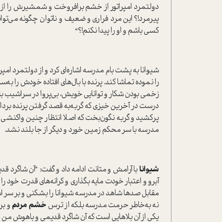
دولتمرد امپراتور از خشم برافروخت و شمشیرش را از نی
پیرمرد!؟ این مرد فراری و ضعیف و ناتوان چگونه می‌تو
کسی باشم و او را پیدا نکنم!؟“
شیوانا به پشت بام مدرسه اشاره‌ای کرد و از دولتمرد امپ
را نموده تماشا کند. پرنده با بال‌های افتاده خودش را به‌س
زخمی بودن شکار و توانایی خویش، بی‌پروا در سراشیب بام 
درست در آخرین خیزی که گربه‌به قصد گرفتن پرنده برداش
پرکشید و گربه نگون‌بخت که اصلا انتظار چنین واکنشی از 
مدرسه با سر محکم زمین خورد و دیگر از جا بلند نشد.
شیوانا
با آرامش و متانت ادامه داد و گفت‌: ”آن شاگرد قد
آبرو و اعتبار خودت مایه بگذاری و کرانه‌های قدرت خود را 
مقابل صدها شاهد در مدرسه شیوانا را بشکنی و بر سر ا‌
نه به‌خاطر حرمت مدرسه بلکه از ترس
خشم مردم
و بر
یکی از آن بلاهایی ا‌ست که آن شاگرد قدیمی و باهوش من در‌