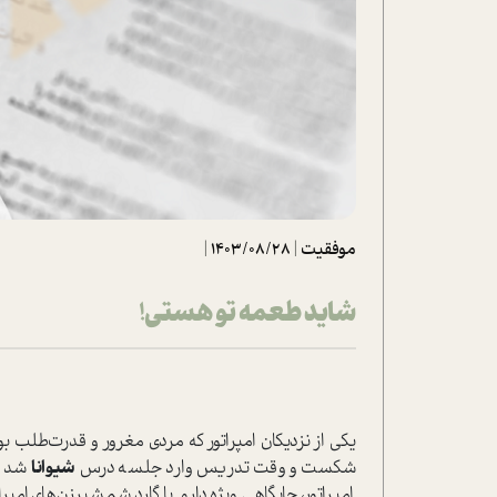
تحلیل فیلم
شیوانا
داستان
موفقیت
|
1403/08/28
|
شاید طعمه تو هستی!
یکی از نزدیکان امپراتور که مردی مغرور و قدرت‌طلب 
شکست و وقت تدریس وارد جلسه درس
شیوانا
شد و 
امپراتور، جایگاهی ویژه دارم. با گارد شمشیرزن‌های امپرا