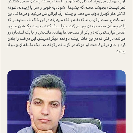
او به تهمتن می‌گوید: «تو دانی که کاووس را مغز نیست/ به‌تندی سخن گفتنش
نغز نیست/ بجوشد همان گه پشیمان شود/ به‌خوبی ز سر باز پیمان شود»
تلاش‌های گودرز جواب می‌دهد و رستم رگِ ایرانی‌اش می‌تپد و می‌ماند. این
مملکت پر ا‌ست از گودرز‌ها که بقیه را نگه می‌دارند در این خاک یا رستم‌هایی که
با دو جمله‌ی ساده، بهانه‌ای جور می‌کنند تا پا سبک کنند و نروند. یکی‌شان همین
عباس کیارستمی که در یکی از مصاحبه‌ها بهانه‌ی ماندنش را با یک ا‌ستعاره‌ رو
می‌کند؛ درختی که در این خاک ریشه دوانده. دیگر نمی‌شود این درخت را جاکن
کرد و جای پرتی کاشت. او موکد می‌گوید نمی‌تواند حتا یک دقیقه آن‌ور دوام
بیاورد.