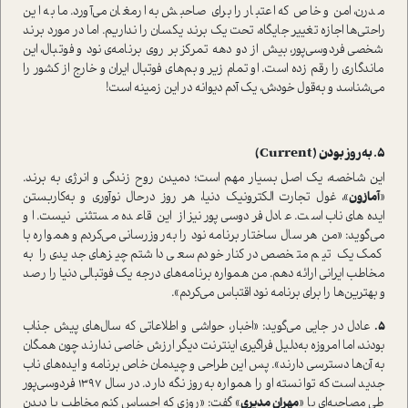
مدرن، امن و خاص که اعتبار را برای صاحبش به ارمغان می‌آورد. ما به این
راحتی‌ها اجازه تغییر جایگاه، تحت یک برند یکسان را نداریم. اما در مورد برند
شخصی فردوسی‌پور، بیش از دو دهه تمرکز بر روی برنامه‌ی‌ نود و فوتبال، این
ماندگاری را رقم زده ا‌ست. او تمام زیر و بم‌های فوتبال ایران و خارج از کشور را
می‌شناسد و به‌قول خودش، یک آدم دیوانه در این زمینه ا‌ست!
5. به‌روز بودن (Current)
این شاخصه، یک اصل بسیار مهم ا‌ست؛ دمیدن روح زندگی و انرژی به برند.
«‌
آمازون
»، غول تجارت الکترونیک دنیا، هر‌ روز در‌حال نوآوری و به‌کار‌بستن
ایده‌های ناب ا‌ست. عادل فردوسی‌پور نیز از این قاعده مستثنی نیست. او
می‌گوید: «من هر سال ساختار برنامه نود را به‌روز‌رسانی می‌کردم و همواره با
کمک یک تیم متخصص در‌کنار خودم سعی داشتم چیزهای جدیدی را به
مخاطب ایرانی ارائه دهم. من همواره برنامه‌های درجه یک فوتبالی دنیا را رصد
و بهترین‌ها را برای برنامه نود اقتباس می‌کردم».
5.
عادل در جایی می‌گوید: «اخبار، حواشی و اطلاعاتی ‌‌که سال‌های پیش جذاب
بودند، اما امروزه به‌دلیل فراگیری اینترنت دیگر ارزش خاصی ندارند چون همگان
به آن‌ها دسترسی دارند». پس این طراحی و چیدمان خاص برنامه و ایده‌های ناب
جدید ا‌ست که توانسته او را همواره به‌روز نگه دارد. در سال 1397 فردوسی‌پور
طی مصاحبه‌ای با «
مهران مدیری
» گفت‌: «روزی که احساس کنم مخاطب با دیدن