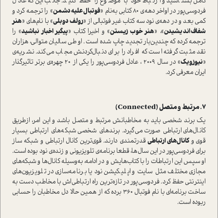
کامل بشناسید و ارتباط خود با موضوع را حفظ کنید. جالب این‌که عادل
فردوسی‌پور در اواخر دهه‌ی 80 کتابی به‌نام «
فوتبال علیه دشمن
» را ترجمه کرد و
کمی بعد و در دهه‌ی نود سه کتاب غیر فوتبالی از «
رولف دوبلی
» با نام‌های «
هنر
شفاف اندیشیدن
»، «
هنر خوب زیستن
» و اخیرا کتاب «
پیگیر اخبار نباشید
» را
ترجمه کرده که چندین‌بار تجدید چاپ شده ا‌ست. او طی سالیان متوالی، هزاران
نقد مثبت گرفته ا‌ست که افراد را برای دنبال‌کردنش مجاب می‌کند. نشریه‌ی
«
نیوزویک
» در سال 2009 ‌، عادل فردوسی‌پور را یکی از 20 چهره‌ی برتر تاثیر‌گذار
ایران معرفی کرد.
7. مرتبط و متصل (Connected)
یک برند شخصی باید به مخاطبانش مرتبط و متصل باشد و این امر، از‌طریق
کانال‌های ارتباطی صورت می‌گیرد. برندهای شخصی شبکه‌های ارتباطی بسیار
قوی و
کانال‌های ارتباطی
قدرتمندی دارند. قوی‌ترین کانال ارتباطی و شبکه ساز
برای فردوسی‌پور در این سال‌ها، قطعا برنامه‌ی تلویزیونی و زنده‌ی نود بوده ا‌ست.
او سپس این ارتباطات را با کتاب‌هایش و در ادامه، به‌وسیله کانال‌ها و شبکه‌های
مجازی مختلف مثل سایت و اپلیکیشن نود یا برنامه‌سازی در تلویزیون‌های
اینترنتی حفظ کرد. فردوسی‌پور در تازه‌ترین راه ارتباطی‌اش با مخاطب دست به
ساخت برنامه‌ای با نام فوتبال 360 برده که از همین حالا دل مخاطبان را حسابی
ربوده ا‌ست.