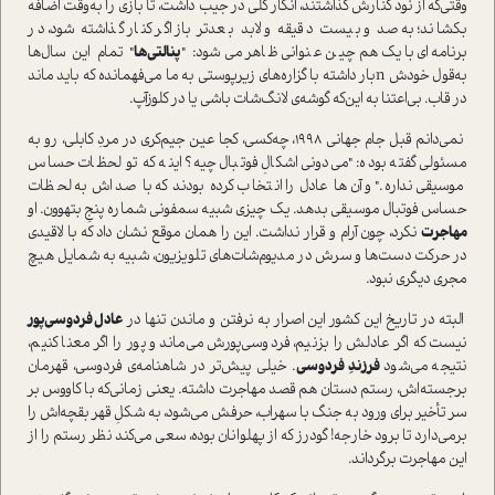
وقتی‌که از نود کنارش گذاشتند، انگار گُلی در جیب داشت، تا بازی را به‌وقت اضافه
بکشاند؛ به صد و بیست دقیقه و لابد بعدتر باز اگر کنار گذاشته شود، در
برنامه‌ای با یک هم‌چین عنوانی ظاهر می‌شود: "
پنالتی‌‌ها
" تمام این سال‌ها
به‌قول خودش n‌بار داشته با گزاره‌های زیرپوستی به ما می‌فهمانده که باید ماند
در قاب. بی‌اعتنا به این‌که گوشه‌ی لانگ‌شات باشی یا در کلوزآپ.
نمی‌دانم قبل جام جهانی 1998، چه‌کسی، کجا عین جیم‌کری در مردِ کابلی، رو به
مسئولی گفته بوده: "می‌دونی اشکالِ فوتبال چیه؟ اینه که تو لحظات حساس
موسیقی نداره." و آن‌ها عادل را انتخاب کرده بودند که با صداش به لحظات
حساس فوتبال موسیقی بدهد. یک چیزی شبیه سمفونی شماره پنجِ بتهوون. او
مهاجرت
نکرد، چون آرام و قرار نداشت. این را همان موقع نشان داد که با لاقیدی
در حرکت دست‌ها و سرش در مدیوم‌شات‌های تلویزیون، شبیه به شمایل هیچ
مجری‌ د‌یگری نبود.
البته در تاریخ این کشور این اصرار به نرفتن و ماندن تنها در
عادل فردوسی‌پور
نیست که اگر عادلش را بزنیم، فردوسی‌‌پورش می‌ماند و پور را اگر معنا کنیم،
نتیجه می‌شود
فرزندِ فردوسی
. خیلی پیش‌تر در شاهنامه‌ی فردوسی، قهرمان
برجسته‌‌اش، رستم دستان هم قصد مهاجرت داشته. یعنی زمانی‌که با کاووس بر
سر تأخیر برای ورود به جنگ با سهراب، حرفش می‌شود، به شکلِ قهر بقچه‌اش را
برمی‌دارد تا برود خارجه! گودرز که از پهلوانان بوده، سعی می‌کند نظر رستم را از
این مهاجرت برگرداند.