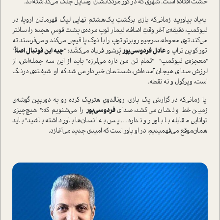
خشت افتاده ا‌ست. شهری که در گور مردگانشان، وسایل جنگ می‌گذاشته‌اند.
به‌یاد بیاورید زمانی‌که بازی برگشتِ یک‌هشتم نهایی لیگ قهرمانان اروپا، در
نیوکمپ، دقیقه‌ی آخر وقتِ اضافه، نیمار توپ مرده‌ی پشت قوسِ هجده را، سانتر
می‌کند توی محوطه، سرجیو روبرتو توپ را با نوک پا قیچی می‌کند و می‌فرستد ته
تور کوین تراپ و
عادل فردوسی‌پور
پُرشور فریاد می‌کشَد: "
چیه این فوتبال اصلاً
"
"معجزه‌ی نیوکمپ" "تمام تن من داره می‌لرزه" باید از این سه‌ جمله‌اش، از
لرزش صدای هیجان آمده‌اش، شستمان خبردار می‌شد که او شیفته‌ی درنگ
ا‌ست، ویرگول و نه نقطه.
یا زمانی‌که در گزارش یک‌ بازی‌، رونالدویِ هتریک‌ کرده رو به‌ دوربین گوشه‌ی
زمین خط و نشان می‌کشد، صدای
فردوسی‌پور
را می‌شنویم که‌:" هیچ‌چیزی
توانایی مقابله با باور رو نداره‌ ... پس به انسان‌ها باور داشته باشید" باید
همان‌موقع می‌فهمیدیم، در او باور ا‌ست که امیدی جدید می‌آغازد.