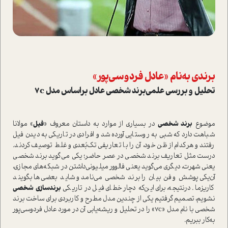
برندی به‌نام «عادل فردوسی‌پور»
تحلیل و بررسی علمی‌برند شخصی عادل بر‌اساس مدل 7c
موضوع
برند شخصی
در بسیاری از موارد به دا‌ستان معروف «
فیل
» مولانا
شباهت دارد که شبی به روستایی آورده شد و افرادی در تاریکی به دیدن فیل
رفتند و هرکدام از ظن خود، آن را با تعاریفی تک‌بُعدی و غلط توصیف کردند.
درست مثل تعاریف برند شخصی در عصر حاضر؛ یکی می‌گوید برند شخصی
یعنی شهرت، د‌یگری می‌گوید یعنی فالوور میلیونی‌داشتن در شبکه‌های مجازی،
آن‌یکی پوشش و فن بیان را برند شخصی می‌نامد و شاید بعضی‌ها بگویند
کاریزما. در‌نتیجه، برای این‌که دچار خطای فیل در تاریکی
برندسازی شخصی
نشویم، تصمیم گرفتیم یکی از چندین مدل‌ مطرح و کاربردی برای ساخت برند
شخصی با نام مدل «7c» را در تحلیل و ریشه‌یابی آن در مورد عادل فردوسی‌پور
به‌کار ببریم.