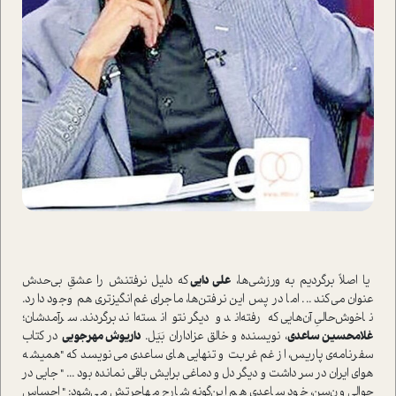
یا اصلاً برگردیم به ورزشی‌ها،
علی دایی
که دلیل نرفتنش را عشق‌ِ بی‌حدش
عنوان می‌‌کند ... اما در پس این نرفتن‌ها، ماجرای غم‌انگیزتری هم وجود دارد.
ناخوش‌حالیِ آن‌هایی که رفته‌اند و دیگر نتوانسته‌اند برگردند. سرآمدشان؛
غلامحسین ساعدی
، نویسنده و خالق عزاداران بَیَل.
داریوش مهرجویی
در کتاب
سفرنامه‌ی پاریس، از غم غربت و تنهایی‌های ساعدی می‌نویسد که "همیشه
هوای ایران در سر داشت و دیگر دل و دماغی برایش باقی نمانده بود ... " جایی در
حوالی ون‌سن، خود ساعدی هم این‌گونه شارح مهاجرتش می‌شود: "احساس