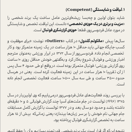
1. لیاقت و شایستگی (Competent)
شاید بتوان اولین و چه‌بسا ریشه‌ای‌ترین عامل ساخت یک برند شخصی را
«
مزیت و برتری در یک حوزه‌ی تخصصی
» دانست. این لیاقت، تخصص و شایستگی
در مورد عادل فردوسی‌پور، قطعا
حوزه‌ی گزارشگری فوتبال
ا‌ست.
سال‌ها پیش «
مالکولم گلدول
» در کتاب «
Outliers
» نوشت: «برای موفقیت و
کسب جایگاه جهانی باید حداقل 10 هزار ساعت در یک زمینه متمرکز بود و کار
تخصصی انجام داد». فردوسی‌پور از سال 1372 در ابرار ورزشی به‌عنوان مترجم
اخبار ورزشی و فوتبال شروع به‌کار کرد و به‌گفتهی‌ خودش حداقل روزی 10 ساعت
روی گزارش ورزشی/ فوتبال متمرکز بوده ا‌ست. در‌واقع، او طی حدود 4 سال پس
از آن‌، تقریبا 10 هزار ساعت در این زمینه فعالیت کرده ا‌ست. یعنی در هرسال
حدود 3500 ساعت و طی سه سال 10500 ساعت، فعالیت تخصصی انجام داده
ا‌ست.
با بررسی روند فعالیت‌های عادل فردوسی‌پور در‌می‌یابیم که وی اولین‌بار در سال
1375 (1996) توانست در جام ملت‌های آسیا چند گزارش فوتبالی 5 و 10 دقیقه‌ای
داشته باشد و حدود دو سال بعد و در 1377 توانست با گزارش کامل مسابقات
جام جهانی، نام خودش را بر سر زبان‌ها بیندازد؛ یعنی زمانی‌که بیش از 15 هزار
ساعت به تخصص گزارشگری فوتبال پرداخته بود.
نتیجه‌ این‌که اگر قرار ا‌ست یک برند شخصی قدرتمند بسازیم و آن را حفظ کنیم،