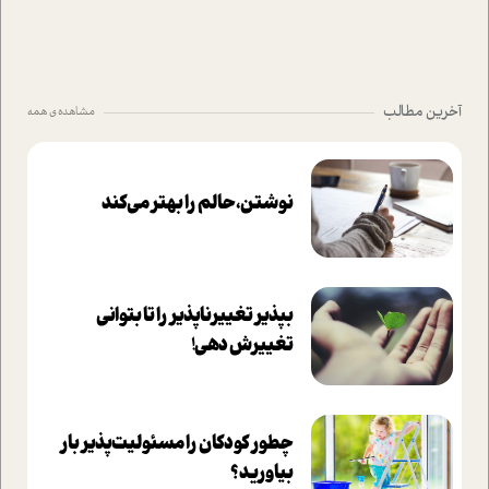
آخرین مطالب
مشاهده ی همه
نوشتن، حالم را بهتر می‌کند
بپذير تغييرناپذير را تا بتواني
تغييرش دهي!‏
چطور کودکان را مسئولیت‌پذیر بار
بیاورید؟