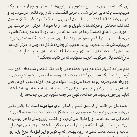
این که شنبه‌ روزی، در بیست‌وچهار اردیبهشتِ هزار و چهارصد و یک،
می‌بایست یک‌جایی حوالی شمال غربی انگلستان، کنار رودخانه‌ی مرسی‌ساید و
در ورزشگاه "آنفیلد" لابد وسط بازی لیورپول با یک تیم‌ دیگر؛ یک‌آن‌، مجریِ
قدبلند، خجالتی و طردشده‌ی تلویزیون‌مان را با موهای فرفری در حرکتِ پنِ
دوربین، لابه‌لایِ تماشاگرها می‌دیدیم که دارد سرود تیم موردعلاقه‌اش را
می‌خوانَد: " تو تنها قدم نخواهی زد" اما روی سنِ دانشگاه صنعتی‌شریف
می‌بینیمش، شاید عجیب بیاید. عجیب‌تر وقتی‌که شنل به‌دوش با حزنی گوشه‌ی
صداش که نشانه‌ی نا‌امیدی نیست قطعاً، نشانه‌ی زخم، شاید؛ رو به
فارغ‌التحصیلان می‌گوید: "نرید، بمونید. تلاش‌ کنید. بجنگید."
یادم می‌آید قبل‌تر یک هم‌چین جمله‌هایی را در یک فیلمی شنیده‌ام؛ خون شدِ
کیمیایی! زمانی‌که فضلی برگشته و نشسته وسط خانواده‌ی ازهم‌پاشیده‌اش. با
چهره‌ای عصیان‌زده رو به آن‌ها می‌گوید:" خونه دور هم، خونه باهم، خونه یعنی
همه‌چی. من نمی‌ذارم. این خونه یعنی شما، خونه مهمه‌، خونه مهمه." قاعدتاً
نباید این‌جور می‌بود. هر جمله‌ای توقع می‌رفت بگوید جز این جمله‌ها را.
همه‌مان می‌دانیم او گزینه‌ی تمام و کمالی برای
مهاجرت
ا‌ست اما وقتی دقیق
می‌شویم، می‌بینیم نوع مواجهه‌ی او با مشکل؛ سلام ا‌ست، نه خداحافظی. در
تمام این سال‌ها که ما او را دنبال می‌کردیم، او داشت زیرپوستی با هر روشی که
می‌شد، به ما می‌فهماند که امیدوار ا‌ست و جنگجو. قاعده سرش نمی‌شود و این
عادتِ او ا‌ست. عادت کسی که روی پهنه‌ی کم‌آبِ کویر و زیر افق‌های فراخِ یزد، روی