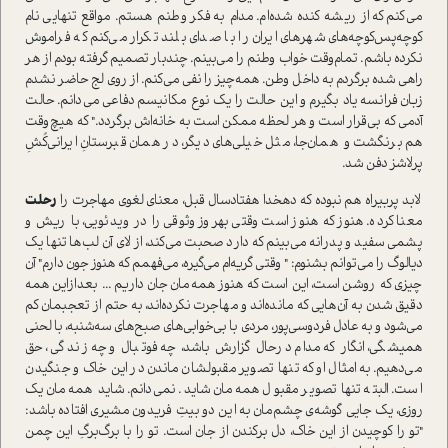
می‌کنم که از ریشه کنده شده‌ام. مدام به فکر وطنم هستم. مواقع تنهایی نام
کوچه‌پس‌کوچه‌های شهر‌های ایران را با صدای بلند تکرار می‌کنم که فراموش
نکرده باشم. تمام‌وقت خواب وطنم را می‌بینم. چندبار تصمیم گرفته بودم از هر
راهی شده برگردم به داخل وطن. همه‌چیز را نفی می‌کنم. از روی لج حاضر نشدم
زبان فرانسه یاد بگیرم و این حالت را یک نوع مکانیسم دفاعی می‌دانم. حالت
آدمی که بی‌قرار ا‌ست و هر لحظه ممکن ا‌ست به خانه‌اش برگردد." که هیچ‌وقت
هم برنگشت و همان‌جا، مثل خیلی‌های دیگر، در همان قبرستانِ ایرانی‌کُشِ
پرلاشز دفن شد.
لابد پربیراه هم نبوده که دهخدا هفتادسال قبل، معنای لغوی مهاجرت را
رحلت
معنا کرده. هنوز که هنوز ا‌ست وقتی بهروز وثوقی را در ویدئویی، با ریش و
پشمی سفید و پدرانه می‌بینم که دارد صحبت می‌کند، از لای آن‌ لب‌ها تنها یک
دیالوگ را می‌توانم بشنوم: " وقتی گریه‌ام می‌گیره، می‌فهمم که هنوز جون دارم" آن
چیزی که روشن ا‌ست، این ا‌ست که هنوز همه‌مان جان داریم ... بعدازاین همه
دقیق شدن به آن‌هایی که مانده‌اند و مهاجرت نکرده‌اند، به حتم از تعجبمان کم
می‌شود و به عادل فردوسی‌پور، مردی با بی‌خوابی‌های صبح‌های سه‌شنبه، با لحنی
همیشگی، انگار که مدام در‌حال گزارش باشد، چه فوتبال و چه زندگی‌، حق
می‌دهیم. به امثال او که تنها تصویر مقبولشان ماندن در این خاک و جنگیدن
ا‌ست. البته تنها تصویر مقبول همه‌مان شاید. نمی‌دانم. شاید همه‌مان یک
روزی، یک‌ جایی گوشه‌ی چشم‌مان به این دو بیتِ فریدون مشیری افتاده باشد:
"تو را کوچیدن از این خاک، دل برکندن از جان ا‌ست. تو را با برگ‌برگِ این چمن