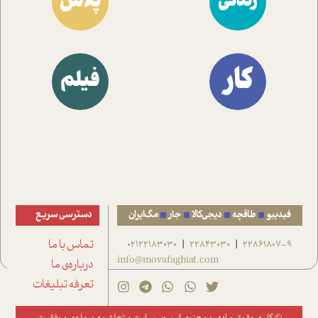
پلاس
زندگی
کار
فیلم
فیدیبو
طاقچه
دیجی‌کالا
جار
مگ‌ایران
دسترسی سریع
22861807-9
22843030
02122183030
تماس با ما
|
|
info@movafaghiat.com
درباره‌ی ما
تعرفه تبلیغات