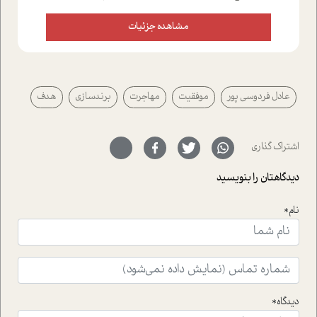
علاوه بر این که؛ گفت و گویی اختصاصی داشته ایم با فردین
علیخواه، جامعه شناس در بخش های مختلف تلاش کرده ایم
مشاهده جزئیات
از دریچه های گوناگون به این موضوع مهم بپردازیم.فصل
ایستگاه؛ شما را با دیدگاه های روانشناسان و کارشناسان
پیرامون موضوع مردانگی و زنانگی سمی و نیز چالش های
پیرامون آن آشنا می کند.در بخش دو فنجان داغ به سراغ افرادی
عادل فردوسی پور
موفقیت
مهاجرت
برندسازی
هدف
رفته ایم که موفقیت را در عمل به اثبات رسانده اند؛ سید
حمیدرضا محتشمی که بیست و پنجمین سال فعالیت حرفه
ای خود را در حوزه ی کوچینگ، توسعه ی فردی و رهبری پشت
سر نهاده است و نیز کرامت عزیز زاده؛ سفیر صلح و دوستی که
اشتراک گذاری
با رکاب زدن در بیش از هفتاد کشور و کاشتن درخت، به نماد
حمایت از محیط زیست و منابع طبیعی تبدیل گشته
دیدگاهتان را بنویسید
است.فصل روایت اجنبی ها در این شماره به دو موضوع
جذاب پرداخته است که عبارتند از جنبش آهستگی و نیز مقاله
نام*
ای که به زندگی شگفت انگیز جین گودال و تاثیرات کاوش های
ایشان در حوزه ی شامپانزه ها بر زندگی امروزی ما نگاهی
افکنده است.فصل اتاق 333 شما را پای صحبت یک تجربه ی
واقعی در ارتباط با اختلال شخصیت اسکزوئید و مشکلات و نیز
راهکارهای حل آن قرار می دهد که در اتاق درمان اتفاق افتاده
است.در فصل پایانی زیر ذره بین نیز همکاران ما تلاش کرده
دیدگاه*
اند تا در کنار مطالب سرگرمی و انگیزشی، شما را با بهترین و