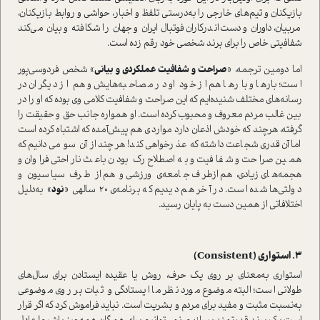
بازیکنان و تیم‌های خارجی را به‌درستی تلفظ و اخبار، حواشی و روابط بازیکنان،
مربیان، داوران و دست‌اندرکاران فوتبال ایران و جهان را شکافته و بیان می‌کند
شفافیتی خاص را برای برند شخصی خود رقم زده‌ ا‌ست.
اما دومین ترجمه، «
صراحت و شفافیت عملکردی و بیانی
» شخص فردوسی‌پور
ا‌ست؛ بارها و بارها هم از خود او در مصاحبه‌هایش و هم از دیگران در
رسانه‌های مختلف شنیده‌ایم که این صراحت و شفافیت کلامی وی بوده که او را در
بین غالب مردم معروف و محبوب کرده ا‌ست. او همواره جانب حق و حقیقت را
گرفته، هرچند که خودش اذعان دارد مواردی هم پیش‌آمده که اشتباه کرده ا‌ست
اما آن‌قدری شجاعت داشته که عذر‌خواهی کند! هرچند از آن سو می‌دانیم که
همین صراحت و شفافیت و به‌اصطلاح رک بودن باعث ناراحتی فراوان و
هجمه‌های زیادی، هم ازطرف جامعه‌ی ورزشی و هم از طرف سیاسیون و
دولتی‌ها شده ا‌ست. در آخر هم دیدیم که برنامه‌ی‌ 20 سالهی «
نود
» به‌دلیل
اختلافاتی از همین دست به پایان رسید.
3. ا‌ستواری (Consistent)
ا‌ستواری به‌معنای بر روی یک حرف، روش یا عقیده ایستادن برای سال‌های
طولانی ا‌ست؛ البته موضوع مورد نظر ما ایستادگی و ثبات بر روی موضوعی
به‌نسبت مثبت و مفید برای مردم و بشریت ا‌ست. نباید فراموش کرد که اگر قرار