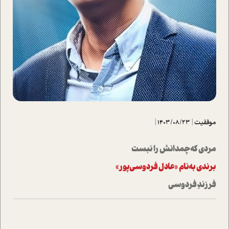
موفقیت
|
1403/08/23
|
مردی که چمدانش را نبست
برندی به‌نام «عادل فردوسی‌پور»
فرزندِ فردوسی