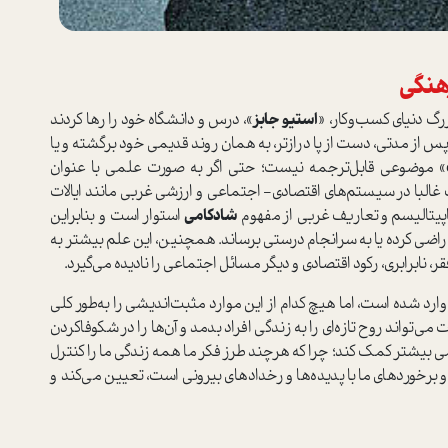
هنگی
زرگ دنیای کسب‌وکار، «
استیو جابز
»، درس و دانشگاه خود را رها کردند
پس از مدتی، دست از پا درازتر، به همان روند قدیمی خود برگشته و یا
» موضوعی قابل‌ترجمه نیست؛ حتی اگر به صورت علمی با عنوان
البا در سیستم‌های اقتصادی- اجتماعی و ارزشی غربی مانند ایالات
 کاپیتالیسم و تعاریف غربی از مفهوم
شادکامی
استوار است و بنابراین
، راضی کرده یا به سرانجام درستی برساند. همچنین، این علم بیشتر به
ر، نابرابری، رکود اقتصادی و دیگر مسائل اجتماعی را نادیده می‌گیرد.
 وارد شده است، اما هیچ کدام از این موارد مثبت‌اندیشی را به‌طور کلی
ی‌تواند روح تازه‌ای را به زندگی افراد بدمد و آن‌ها را در شکوفا‌کردن
امی بیشتر کمک کند؛ چرا که هرچند طرز فکر ما همه زندگی ما را کنترل
 برخوردهای ما با پدیده‌ها و رخدادهای بیرونی است، تعیین می‌کند و