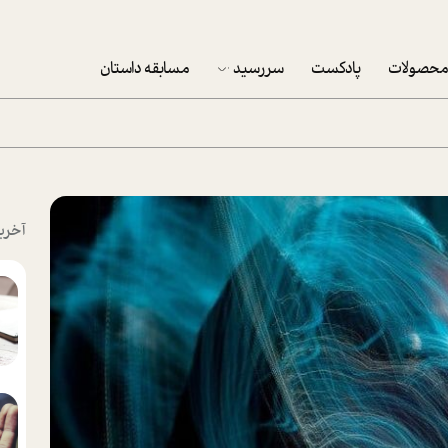
حصولات
پادکست
سررسید
مسابقه داستان
سررسید 1403
سفارش شرکتی سررسید 1403
پکيج نوروزي موفقيت
آخری
تقویم رومیزی
تقویم دیواری