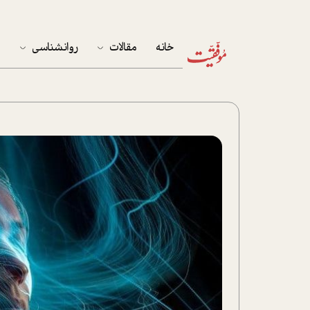
خانه
مقالات
روانشناسی
م
آخرین مقالات
تست روان‌شناسی
مهمان خانه
کوکولوژی
پرونده ویژه
زندگی
نوجوان
کار
پلاس