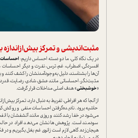
مثبت‌اندیشی و تمرکز بیش‌از‌اندازه
در یک نگاه کلی، ما دو دسته احساس داریم:
احساسات 
افسردگی، اضطراب، غم، ترس، نفرت و دیگر احساسات م
آن‌ها را بشناسند، دلیل به‌وجودآمدنشان را کشف کنند و
مثبت‌نگر، احساساتی مانند عشق، شادی، رضایت، قدردا
«
خوشبختی
» هدف اصلی مداخلات قرار گرفت.
از آنجا که هر افراطی، تفریط به دنبال دارد، تمرکز بیش‌ا
حاشیه برود. نادیده‌گرفتن احساسات منفی و روکش‌کردن
می‌شود در خفا رشد کنند و روزی مانند آتشفشان با انفج
سودمند است. پژوهش‌ها نشان می‌دهد افراد در حالت کم
هیجان‌زده. گاهی لازم است زانوی غم بغل بگیریم و در فکر ف
کاری می‌توانیم انجام دهیم.