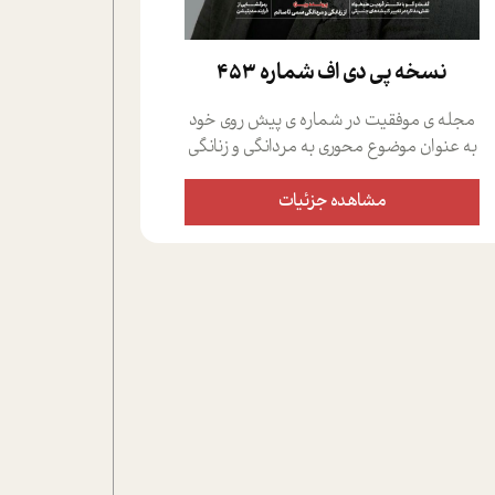
نسخه پي دي اف شماره 453
مجله ی موفقیت در شماره ی پیش روی خود
به عنوان موضوع محوری به مردانگی و زنانگی
سمی پرداخته است؛ علاوه بر این که؛ گفت و
گویی اختصاصی داشته ایم با فردین علیخواه،
مشاهده جزئیات
جامعه شناس در بخش های مختلف تلاش
کرده ایم از دریچه های گوناگون به این موضوع
مهم بپردازیم.فصل ایستگاه؛ شما را با دیدگاه
های روانشناسان و کارشناسان پیرامون
موضوع مردانگی و زنانگی سمی و نیز چالش
های پیرامون آن آشنا می کند.در بخش دو
فنجان داغ به سراغ افرادی رفته ایم که
موفقیت را در عمل به اثبات رسانده اند؛ سید
حمیدرضا محتشمی که بیست و پنجمین
سال فعالیت حرفه ای خود را در حوزه ی
کوچینگ، توسعه ی فردی و رهبری پشت سر