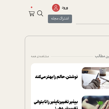
0
ورود
اشتراک مجله
ن مطالب
مشاهده ی همه
نوشتن، حالم را بهتر می‌کند
بپذير تغييرناپذير را تا بتواني
تغييرش دهي!‏