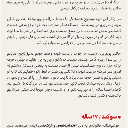
زندگی‌ام باز می‌شد که باور جدیدی را در ذهنم به‌وجود می‌آورد، ولی به هیچ‌وجه
حاضر به قبول عقاید مخالف دیگران نبودم.
در اواخر این دوره موضوع هماهنگی با محیط اطراف چیزی بود که به‌نظرم خیلی
مهم و ضروری می‌رسید، یک مسئله دیگر هم شناخت خود و فهمیدن اهمیت
تشخیص محل مناسب یا حتی جمع مناسب برای هماهنگی در شرایط متفاوت
بود. فکر می‌کنم در دوره نوجوانی‌ام کلا در‌حال کشف مسیر زندگی بودم. از خودم
راضی هستم، اما این مسیر من را به‌راحتی به جواب نرساند.
حاضر بودم برای رسیدن به جواب درست، خودم و فقط خودم عمیق‌ترین عقایدم
را زیر سوال ببرم. گاهی وقت‌ها دوست نداشتم راجع به این عقاید با دیگران حرف
بزنم. در آن دوره حساسیت بیش از حدی نسبت‌به بعضی مسائل داشتم که
امروز فکر می‌کنم درست نبود؛ مثلا کافی بود‌ کسی با لفظ «تو» خطابم کند تا به او
سیلی بزنم یا کسی حرف بدی بزند تا یک دعوای مفصل را با او شروع کنم. آن
زمان رفتار‌هایم بیشتر تحت‌تاثیر احساسات بودند، اما بزرگ‌تر که شدم یاد
گرفتم احساساتم را مدیریت کنم و زمانی‌که دچار هیجانات منفی می‌شوم
بلافاصله واکنش نشان ندهم.
• سوگند / 17 ساله
خوشبختانه خانواده‌ام به من
اعتماد‌به‌نفس و عزت‌نفس
زیادی می‌دهند. سن