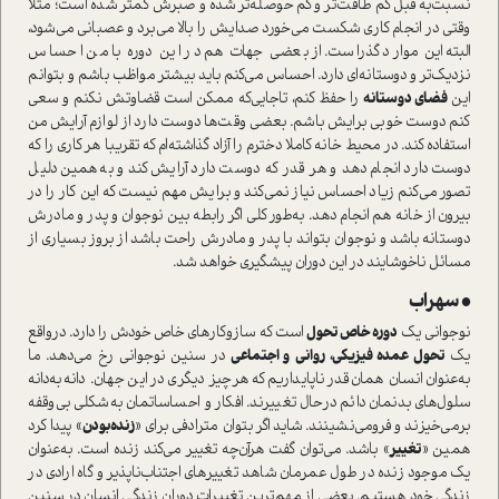
نسبت‌به قبل کم طاقت‌تر و کم حوصله‌تر شده و صبرش کمتر شده ا‌ست؛ مثلا
وقتی در انجام کاری شکست می‌خورد صدایش را بالا می‌برد و عصبانی می‌شود،
البته این موارد گذرا‌ست. از بعضی جهات هم در این دوره با من احساس
نزدیک‌تر و دوستانه‌ای دارد. احساس می‌کنم باید بیشتر مواظب باشم و بتوانم
این
فضای دوستانه
را حفظ کنم، تا‌جایی‌که ممکن ا‌ست قضاوتش نکنم و سعی
کنم دوست خوبی برایش باشم. بعضی وقت‌ها دوست دارد از لوازم آرایش من
ا‌ستفاده کند. در محیط خانه کاملا دخترم را آزاد گذاشته‌ام که تقریبا هر کاری را که
دوست دارد انجام دهد و هر قدر که دوست دارد آرایش کند و به‌همین دلیل
تصور می‌کنم زیاد احساس نیاز نمی‌کند و برایش مهم نیست که این کار را در
بیرون از خانه هم انجام دهد. به‌طور کلی اگر رابطه بین نوجوان و پدر و مادرش
دوستانه باشد و نوجوان بتواند با پدر و مادرش راحت باشد از بروز بسیاری از
مسائل ناخوشایند در این دوران پیشگیری خواهد شد.
• سهراب
نوجوانی یک
دوره خاص تحول
ا‌ست که سازوکار‌های خاص خودش را دارد. در‌واقع
یک
تحول عمده فیزیکی، روانی و اجتماعی
در سنین نوجوانی رخ می‌دهد. ما
به‌عنوان انسان همان‌قدر ناپایداریم که هرچیز د‌یگری در این جهان. دانه‌به‌دانه
سلول‌های بدنمان دائم در‌حال تغییرند. افکار و احساساتمان به‌شکلی بی‌وقفه
بر‌می‌خیزند و فرو‌می‌نشینند. شاید اگر بتوان مترادفی برای «
زنده‌بودن
» پیدا کرد
همین «
تغییر
» باشد. می‌توان گفت هرآن‌چه تغییر می‌کند زنده ا‌ست. به‌عنوان
یک موجود زنده در طول عمرمان شاهد تغییر‌های اجتناب‌ناپذیر و گاه ارادی در
زندگی خود هستیم. بعضی از مهم‌ترین تغییرات دوران زندگی انسان در سنین