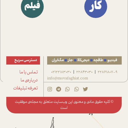
کار
فیلم
فیدیبو
طاقچه
دیجی‌کالا
جار
مگ‌ایران
دسترسی سریع
22861807-9
22843030
02122183030
تماس با ما
|
|
info@movafaghiat.com
درباره‌ی ما
تعرفه تبلیغات
© کلیه حقوق مادی و معنوی این وب‌سایت متعلق به
مجله‌ی موفقیت
است