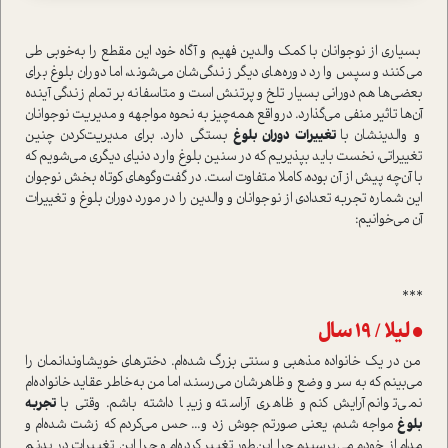
بسیاری از نوجوانان با کمک والدین فهیم و آگاه خود این مقطع را به‌خوبی طی
می‌کنند و سپس وارد دوره‌های دیگر زندگی‌شان می‌شوند، اما دوران بلوغ برای
بعضی‌ها هم دورانی بسیار تلخ و پر‌تنش ا‌ست و متاسفانه بر تمام زندگی آینده
آن‌ها تاثیر منفی می‌گذارد. در‌واقع همه‌چیز به نحوه مواجهه و مدیریت نوجوانان
و والدینشان با
تغییرات دوران بلوغ
بستگی دارد. برای مدیریت‌کردن چنین
تغییراتی، نخست باید بپذیریم که در سنین بلوغ وارد دنیای د‌یگری می‌شویم که
با آن‌چه پیش از آن بوده، کاملا متفاوت ا‌ست. در گفت‌وگوهای کوتاه بخش نوجوان
این شماره تجربه تعدادی از نوجوانان و والدین را در مورد دوران بلوغ و تغییرات
آن می‌خوانیم:
***
• لیلا / 19 سال
من در یک خانواده مذهبی و سنتی بزرگ شده‌ام. دخترهای ‌خویشاوندانمان را
می‌بینم که به سر و وضع و ظاهرشان می‌رسند، اما من به‌خاطر عقاید خانواده‌ام
نمی‌توانم آرایش کنم و ظاهری آرا‌سته و زیبا داشته باشم. وقتی با
تجربه
بلوغ
مواجه شدم، یعنی صورتم جوش زد و... حس می‌کردم که زشت شده‌ام و
مدام از خودم می‌پرسیدم چرا این‌طور تغییر کرده‌ام و چرا این تغییرات در بدنم