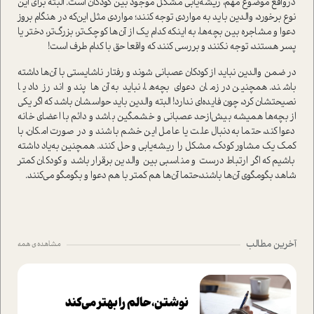
در‌واقع موضوع مهم، ريشه‌يابي مشكل موجود بين كودكان ا‌ست. البته برای این
نوع برخورد، والدین باید به مواردی توجه کنند؛ مواردی مثل این‌که در هنگام بروز
دعوا و مشاجره بين بچه‌ها، به اينكه كدام يك از آن‌ها كوچك‌تر، بزرگ‌تر، دختر يا
پسر هستند، توجه نكنند و بررسی کنند که واقعا حق با كدام طرف ا‌ست!
در ضمن والدین نبايد از كودكان عصباني شوند و رفتار ناشايستي با آن‌ها داشته
باشند. همچنین در زمان دعواي بچه‌ها، نباید به آن‌ها پند و اندرز داد یا
نصيحتشان کرد، چون فايده‌اي ندارد! البته والدین باید حواسشان باشد که اگر يكي
از بچه‌ها همیشه بيش‌از‌حد عصباني و خشمگين باشد و دائم با اعضاي خانه
دعوا كند، حتما به‌دنبال علت یا عامل این خشم باشند و در صورت امکان، با
کمک یک مشاور کودک، مشکل را ریشه‌یابی و حل کنند. همچنین به‌یاد داشته
باشیم که اگر ارتباط درست و مناسبي بين والدين برقرار باشد و كودكان كمتر
شاهد بگو‌مگوي آن‌ها باشند،حتما آن‌ها هم كمتر با هم دعوا و بگو‌مگو مي‌كنند.
آخرین مطالب
مشاهده ی همه
نوشتن، حالم را بهتر می‌کند