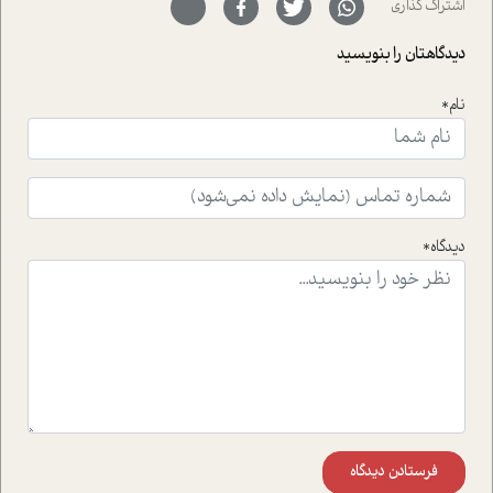
اشتراک گذاری
با رکاب زدن در بیش از هفتاد کشور و کاشتن درخت، به نماد
حمایت از محیط زیست و منابع طبیعی تبدیل گشته
دیدگاهتان را بنویسید
است.فصل روایت اجنبی ها در این شماره به دو موضوع
جذاب پرداخته است که عبارتند از جنبش آهستگی و نیز مقاله
نام*
ای که به زندگی شگفت انگیز جین گودال و تاثیرات کاوش های
ایشان در حوزه ی شامپانزه ها بر زندگی امروزی ما نگاهی
افکنده است.فصل اتاق 333 شما را پای صحبت یک تجربه ی
واقعی در ارتباط با اختلال شخصیت اسکزوئید و مشکلات و نیز
راهکارهای حل آن قرار می دهد که در اتاق درمان اتفاق افتاده
است.در فصل پایانی زیر ذره بین نیز همکاران ما تلاش کرده
دیدگاه*
اند تا در کنار مطالب سرگرمی و انگیزشی، شما را با بهترین و
موثرترین راهکارهای استفاده از هوش مصنوعی در حوزه های
مختلف کسب و کار آشنا کنند.
فرستادن دیدگاه