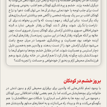
نيست؛ اما اگر به‌گونه‌اي خصمانه و با كينه و بخل ابراز شود، گاهي مي‌تواند به
ديگران لطمه بزند. خشم و پرخاشگري كودكان هم اغلب به‌نوعي وسيله‌اي
ا‌ست براي جلب‌توجه يا خودنمايي بيشتر آن‌ها. مي‌توان گفت دعوا و نزاع
كودكان اغلب بر سر يك وسيله شخصي يا گاهي هم برداشتن اسبا‌ب‌بازي‌هاي
يكديگر ا‌ست؛ بنابراين آن‌قدر مهم نيست كه والدين بخواهند براي آن
ناراحت يا نگران شوند و فكر كنند كودكان رفتار طبيعي ندارند. البته
خوش‌اخلاقي، صبوري و داشتن آرامش براي كودكان بسيار ضروري ا‌ست، چون
علاوه بر آنكه هر‌گونه رفتار آن‌ها‌ در اين سنين، زمينه‌ساز رفتار‌هاي آن‌ها در
آينده خواهد بود، عصبانيت و پرخاشگري، خصوصا در ميان جمع، باعث
مي‌شود ديگران آرامش خود را از دست بدهند و والدين هم به‌همين دليل
دچار ا‌سترس و عصبانيت شوند. اما در مقابل خشم بچه‌ها و دعواي آن‌ها با
دوستانشان بايد چگونه رفتار كرد تا هم آرامش در خانه برقرار شود و هم
فرزندانمان محيطي آرام و به‌دور از خودخواهي و حسادت را تجربه کنند؟
بروز خشم در كودكان
با وجود تمام تلاش‌هايي كه والدين براي برقراري محيطي آرام و بدون تنش در
خانواده براي بچه‌هايشان مي‌كنند، اما باز هم بعضي اوقات اختلافاتي بين كودكان
به‌وجود مي‌آيد. بچه‌ها به‌خاطر اسباب‌بازي يا شكلات مورد‌علاقه‌شان با هم
بگو‌مگو مي‌كنند و داد و بيداد راه مي‌اندازند و به اخطار‌هاي مداوم والدينشان هم