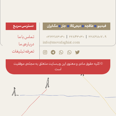
فیدیبو
طاقچه
دیجی‌کالا
جار
مگ‌ایران
دسترسی سریع
22861807-9
22843030
02122183030
تماس با ما
|
|
info@movafaghiat.com
درباره‌ی ما
تعرفه تبلیغات
© کلیه حقوق مادی و معنوی این وب‌سایت متعلق به
مجله‌ی موفقیت
است