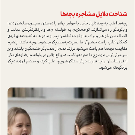
شناخت دلايل مشاجره بچه‌ها
بچه‌ها اغلب به چند دليل خاص با خواهر، برادر يا دوستان هم‌سن‌و‌سالشان دعوا
و بگو‌مگو راه مي‌اندازند. توجه‌نكردن به خوا‌سته آن‌ها و در‌نظرنگرفتن عدالت و
انصاف بين خواهر و برادرها و توجه‌نداشتن پدر و مادرها به تفاوت‌هاي فردي
كودكان اغلب باعث خشم آن‌ها نسبت‌به‌همديگر مي‌شود. توجه داشته باشيم
مقايسه بچه‌ها هم باعث مي‌شود فرزندانمان از همديگر خشمگين باشند و بر
سر جزئي‌ترين موضوع، با هم دعوا كنند. در‌واقع وقتي مي‌خواهيم رفتار‌هاي يكي
از فرزندانمان را به فرزند ديگر متذكر شويم، اغلب كينه و خشم فرزند ديگر
بر‌انگيخته مي‌شود.