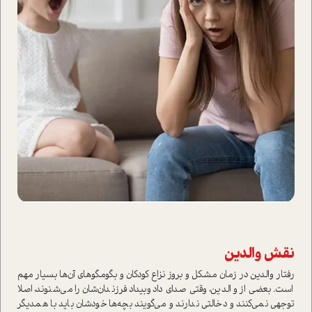
نقش والدين
رفتار والدين در زمان مشكل و بروز نزاع كودكان و بگو‌مگو‌هاي آن‌ها بسیار مهم
ا‌ست. بعضي از والدين، وقتي صداي داد‌وبيداد فرزندان‌شان را مي‌شنوند، اصلا
توجهي نمي‌كنند و دخالتي ندارند و مي‌گويند بچه‌ها خودشان بايد با همديگر