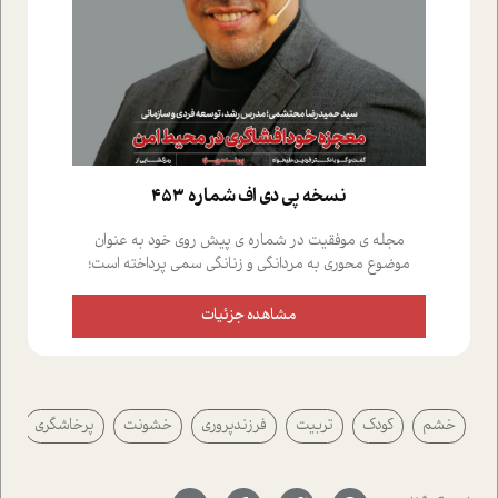
نسخه پي دي اف شماره 453
مجله ی موفقیت در شماره ی پیش روی خود به عنوان
موضوع محوری به مردانگی و زنانگی سمی پرداخته است؛
علاوه بر این که؛ گفت و گویی اختصاصی داشته ایم با فردین
علیخواه، جامعه شناس در بخش های مختلف تلاش کرده ایم
مشاهده جزئیات
از دریچه های گوناگون به این موضوع مهم بپردازیم.فصل
ایستگاه؛ شما را با دیدگاه های روانشناسان و کارشناسان
پیرامون موضوع مردانگی و زنانگی سمی و نیز چالش های
پیرامون آن آشنا می کند.در بخش دو فنجان داغ به سراغ افرادی
خشم
کودک
تربیت
فرزندپروری
خشونت
پرخاشگري
رفته ایم که موفقیت را در عمل به اثبات رسانده اند؛ سید
حمیدرضا محتشمی که بیست و پنجمین سال فعالیت حرفه
ای خود را در حوزه ی کوچینگ، توسعه ی فردی و رهبری پشت
سر نهاده است و نیز کرامت عزیز زاده؛ سفیر صلح و دوستی که