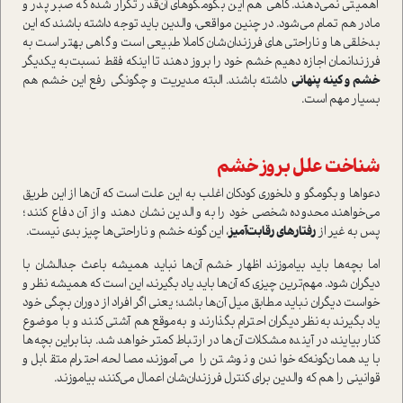
اهميتي نمي‌دهند. گاهي هم اين بگو‌مگوهاي آن‌قدر تكرار شده كه صبر پدر و
مادر هم تمام مي‌شود. در چنين مواقعي، والدين بايد توجه داشته باشند كه اين
بدخلقي‌ها و ناراحتي‌ها‌ي فرزندان‌شان كاملا طبيعي ا‌ست و گاهي بهتر ا‌ست به
فرزندانمان اجازه دهيم خشم خود را بروز دهند تا اينكه فقط نسبت‌به يكديگر
خشم و كينه پنهاني
داشته باشند. البته مديريت و چگونگي رفع این خشم هم
بسيار مهم ا‌ست.
شناخت علل بروز خشم
دعواها و بگو‌مگو و دلخوري كودكان اغلب به اين علت ا‌ست كه آن‌ها از اين طريق
مي‌خواهند محدوده شخصي خود را به والدين نشان دهند و از آن دفاع كنند؛
پس به غير از
رفتار‌هاي رقابت‌آميز
، اين گونه خشم و ناراحتي‌ها چيز بدي نيست.
اما ‌بچه‌ها بايد بياموزند اظهار خشم آن‌ها نبايد هميشه باعث جدالشان با
ديگران شود. مهم‌ترين چيزي كه آن‌ها بايد ياد بگيرند، این ا‌ست كه هميشه نظر و
خوا‌ست ديگران نبايد مطابق ميل آن‌ها باشد؛ يعني اگر افراد از دوران بچگي خود
ياد بگيرند به‌نظر ديگران احترام بگذارند و به‌موقع هم آشتي كنند و با موضوع
كنار بيايند، در آينده مشكلات آن‌ها در ارتباط كمتر خواهد شد. بنابراين بچه‌ها
بايد همان‌گونه‌كه خواندن و نوشتن را مي‌آموزند، مصالحه، احترام متقابل و
قوانيني را هم كه والدين براي كنترل فرزندان‌شان اعمال مي‌كنند، بياموزند.