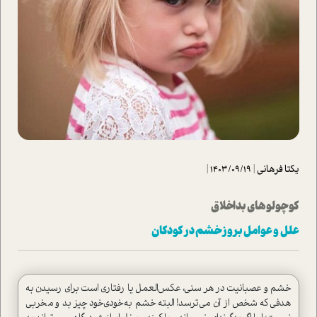
یکتا فرهانی
|
1403/09/19
|
كوچولوهاي بد‌اخلاق
علل و عوامل بروز خشم در كودكان
خشم و عصبانيت در هر سني، عكس‌العمل يا رفتاري ا‌ست براي رسيدن به
هدفي كه شخص از آن مي‌ترسد! البته خشم به‌خودي‌خود چيز بد و مخربي