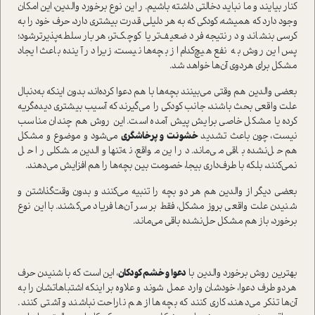
كنار بيايند و ما نبايد دخالتي داشته باشيم. ر این نوع برخورد والدین، اين امكان
وجود دارد که همیشه، كودكي كه به هر دليلي قدرت بيشتري دارد، حرف خود را به
كرسي بنشاند و در‌نتیجه ‌فرد ضعيف‌تر يا كوچك‌تر، هر‌بار سلطه‌پذير‌ترشود؛
پس اين روش به ‌نفع هيچ‌كدام از بچه‌ها نيست، زيرا در آينده باعث ايجاد
مشكل براي هر‌دوی آن‌ها خواهد شد.
بعضي والدين هم وقتی مي‌بينند بچه‌ها با هم دعوا كرده‌اند، بدون اينكه به‌دنبال
علت واقعي بحث باشند، جانب كودكي را مي‌گيرند كه آسيب بيشتري ديده،گريه
كرده يا مشكل خاصي برايش پيش آمده ا‌ست. اين روش هم چندان مناسب
نيست، چون باعث تشديد
خشونت و پرخاشگري
مي‌شود و موضوع و مشكل
هم حل‌نشده باقي مي‌ماند. در اين مواقع، نه‌تنها والدين مشكلي را حل
نمي‌كنند، بلكه با طرف‌داري بيجا، خصومت بين بچه‌ها را هم افزایش می‌دهند.
بعضي ديگر از والدين هم هر د‌و بچه را تنبيه مي‌كنند و بدون وقت‌گذاشتن و
شنيدن علت واقعي بروز مشكل، فقط بر سر آن‌ها فریاد می‌کشند. با اين نوع
برخورد، باز هم مشكل حل‌نشده باقي مي‌ماند.
بهترين روش برخورد والدین با
دعوا و خشم کودکان
، اين ا‌ست كه با شنيدن حرف
هر‌دو طرف دعوا، خودشان وارد عمل شوند و علاوه بر اينكه اشتباهاتشان را به
آن‌ها تذكر مي‌دهند، كاري كنند كه بچه‌ها از هم ناراحت نباشند و آشتي كنند.