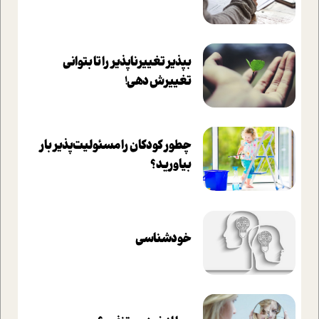
بپذير تغييرناپذير را تا بتواني
تغييرش دهي!‏
چطور کودکان را مسئولیت‌پذیر بار
بیاورید؟
خودشناسی