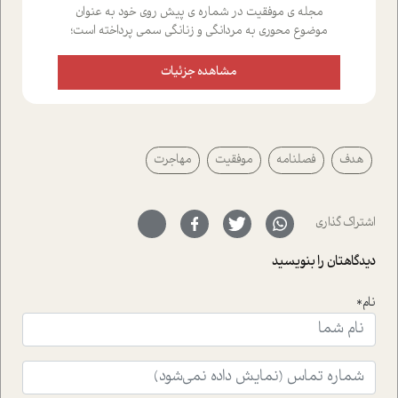
مجله ی موفقیت در شماره ی پیش روی خود به عنوان
موضوع محوری به مردانگی و زنانگی سمی پرداخته است؛
علاوه بر این که؛ گفت و گویی اختصاصی داشته ایم با فردین
علیخواه، جامعه شناس در بخش های مختلف تلاش کرده ایم
مشاهده جزئیات
از دریچه های گوناگون به این موضوع مهم بپردازیم.فصل
ایستگاه؛ شما را با دیدگاه های روانشناسان و کارشناسان
پیرامون موضوع مردانگی و زنانگی سمی و نیز چالش های
پیرامون آن آشنا می کند.در بخش دو فنجان داغ به سراغ افرادی
هدف
فصلنامه
موفقیت
مهاجرت
رفته ایم که موفقیت را در عمل به اثبات رسانده اند؛ سید
حمیدرضا محتشمی که بیست و پنجمین سال فعالیت حرفه
ای خود را در حوزه ی کوچینگ، توسعه ی فردی و رهبری پشت
سر نهاده است و نیز کرامت عزیز زاده؛ سفیر صلح و دوستی که
اشتراک گذاری
با رکاب زدن در بیش از هفتاد کشور و کاشتن درخت، به نماد
حمایت از محیط زیست و منابع طبیعی تبدیل گشته
دیدگاهتان را بنویسید
است.فصل روایت اجنبی ها در این شماره به دو موضوع
جذاب پرداخته است که عبارتند از جنبش آهستگی و نیز مقاله
نام*
ای که به زندگی شگفت انگیز جین گودال و تاثیرات کاوش های
ایشان در حوزه ی شامپانزه ها بر زندگی امروزی ما نگاهی
افکنده است.فصل اتاق 333 شما را پای صحبت یک تجربه ی
واقعی در ارتباط با اختلال شخصیت اسکزوئید و مشکلات و نیز
راهکارهای حل آن قرار می دهد که در اتاق درمان اتفاق افتاده