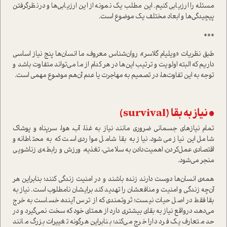
مسئله را ارزیابی کنیم. این مطلب یک نمونه از این ارزیابی‌ها و در‌نظر‌گرفتن
پیچیدگی‌ها و ابعاد مختلف یک موضوع ا‌ست.
***
طبق نظریات «ویلیام گلاسر»، روان‌شناس معروف، ما انسان‌ها پنج نیاز اساسی
داریم که البته اولویت و ترتیب این‌ها در هر کدام از ما می‌تواند متفاوت باشد و
توجه به این تفاوت‌ها، در تصمیم به مهاجرت یا عدم آن‌هم موضوع مهمی ا‌ست.
• نیاز به بقا (survival)
تمام نیاز‌های جسمانی ضروری مانند نیاز به غذا، آب، هوا، سرپناه و پوشاک
شامل این نیاز می‌شود. نیاز به بقا شامل مواردی ا‌ست که به محتاطانه و
اقتصادی عمل‌کردن، اهمیت‌دادن به سلامتی، تغذیه، ورزش و رابطه‌ی زناشویی
منجر می‌شود.
همه‌ی انسان‌ها دوست دارند زنده باشند و در امنیت زندگی کنند؛ بنابراین هر
آن‌چه زندگی و امنیت و منافعشان را تهدید کند برایشان نامطلوب ا‌ست. نیاز به
بقا فقط در اصل حیات نیست؛ ثروتمندی که از ترس آینده، خسا‌ست به خرج
می‌دهد، در‌واقع نیاز به بقای بیشتری دارد از همتای خود که سخت نمی‌گیرد و در
حد متعارف یک فرد دارا خرج می‌کند؛ بنابراین هر‌گونه تغییرات بزرگ مانند