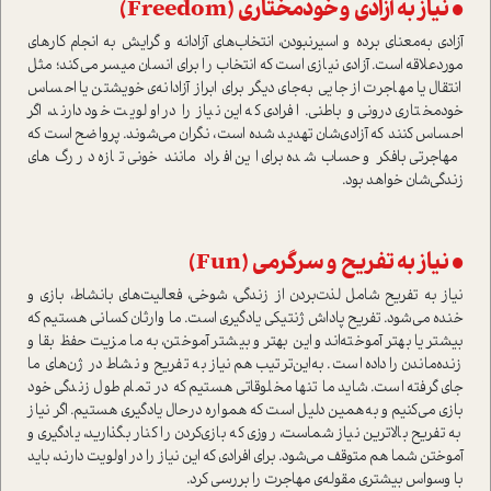
• نیاز به آزادی و خودمختاری (Freedom)
آزادی به‌معنای برده و اسیر‌نبودن، انتخاب‌های آزادانه و گرایش به انجام کارهای
موردعلاقه ا‌ست. آزادی نیازی ا‌ست که انتخاب را برای انسان میسر می‌کند؛ مثل
انتقال یا مهاجرت از جایی به‌جای دیگر برای ابراز آزادانه‌ی خویشتن یا احساس
خودمختاری درونی و باطنی. افرادی که این نیاز را در اولویت خود دارند‌، اگر
احساس کنند که آزادی‌شان تهدید شده ا‌ست، نگران می‌شوند. پرواضح ا‌ست که
مهاجرتی بافکر و حساب‌شده برای این افراد مانند خونی تازه در رگ‌های
زندگی‌شان خواهد بود.
• نیاز به تفریح و سرگرمی (Fun)
نیاز به تفریح شامل لذت‌بردن از زندگی‌، شوخی، فعالیت‌های بانشاط، بازی و
خنده می‌شود. تفریح پاداش ژنتیکی یادگیری ا‌ست. ما وارثان کسانی هستیم که
بیشتر یا بهتر آموخته‌اند و این بهتر و بیشتر آموختن، به ما مزیت حفظ بقا و
زنده‌ماندن را داده ا‌ست. به‌این‌ترتیب هم نیاز به تفریح و نشاط در ژن‌های ما
جای گرفته ا‌ست. شاید ما تنها مخلوقاتی هستیم که در تمام طول زندگی خود
بازی می‌کنیم و به‌همین دلیل ا‌ست که همواره در‌حال یادگیری هستیم. اگر نیاز
به تفریح بالاترین نیاز شما‌ست، روزی که بازی‌کردن را کنار بگذارید، یادگیری و
آموختن شما هم متوقف می‌شود. برای افرادی که این نیاز را در اولویت دارند‌، باید
با وسواس بیشتری مقوله‌ی مهاجرت را بررسی کرد.