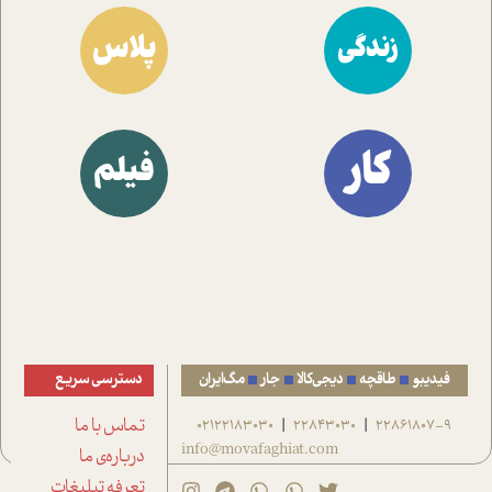
پلاس
زندگی
کار
فیلم
فیدیبو
طاقچه
دیجی‌کالا
جار
مگ‌ایران
دسترسی سریع
22861807-9
22843030
02122183030
تماس با ما
|
|
info@movafaghiat.com
درباره‌ی ما
تعرفه تبلیغات