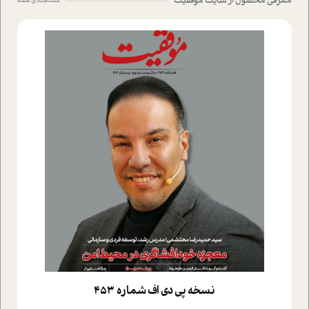
معرفی محصول از سایت موفقیت
مشاهده ی همه
نسخه پي دي اف شماره 453