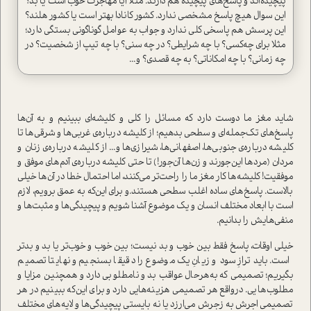
پیچیده‌اند و پاسخ‌های پیچیده هم دارند. مثلا آیا مهاجرت خوب ا‌ست یا بد؟
این سوال هیچ پاسخ مشخصی ندارد. کشور کانادا بهتر ا‌ست یا کشور هلند؟
این پرسش هم پاسخی کلی ندارد و جواب به عوامل گوناگونی بستگی دارد؛
مثلا برای چه‌کسی؟ با چه شرایطی؟ در چه سنی؟ با چه تیپ از شخصیت‌؟ در
چه زمانی؟ با چه امکاناتی؟ به چه قصدی؟ و...
شاید مغز ما دوست دارد که مسائل را کلی و کلیشه‌ای ببینیم و به آن‌ها
پاسخ‌های تک‌جمله‌ای و سطحی بدهیم؛ از کلیشه درباره‌ی غربی‌ها و شرقی‌ها تا
کلیشه درباره‌ی جنوبی‌ها، اصفهانی‌ها، شیرازی‌ها و... از کلیشه درباره‌ی زنان و
مردان (مردها این‌جورند و زن‌ها آن‌جور!) تا حتی کلیشه درباره‌ی آدم‌های موفق و
موفقیت! کلیشه‌ها کار مغز ما را راحت‌تر می‌کنند، اما احتمال خطا در آن‌ها خیلی
بالا‌ست. پاسخ‎‌های ساده اغلب سطحی هستند‌.و برای این‌که به عمق برویم، لازم
ا‌ست با ابعاد مختلف انسان و یک موضوع آشنا شویم و پیچیدگی‌ها و مثبت‌ها و
منفی‌هایش را بدانیم.
خیلی اوقات، پاسخ فقط بین خوب و بد نیست؛ بین خوب و خوب‌تر یا بد و بدتر
ا‌ست. باید ترازِ سود و زیانِ یک موضوع را دقیقا بسنجیم و نهایتا تصمیم
بگیریم؛ تصمیمی که به‌هرحال عواقب بد و نامطلوبی دارد و همچنین مزایا و
مطلوب‌هایی. در‌واقع هر تصمیمی هزینه‌هایی دارد و برای این‌که ببینیم در هر
تصمیمی اجرش به زجرش می‌ارزد یا نه بایستی پیچیدگی‌ها و لایه‌های مختلف