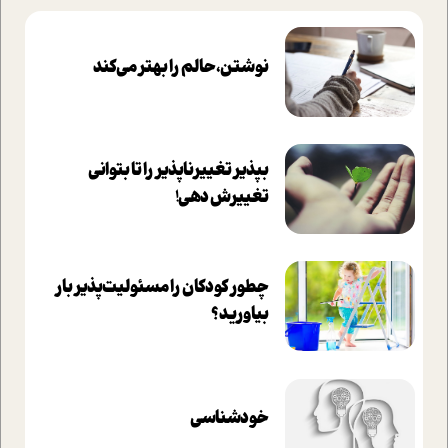
نوشتن، حالم را بهتر می‌کند
بپذير تغييرناپذير را تا بتواني
تغييرش دهي!‏
چطور کودکان را مسئولیت‌پذیر بار
بیاورید؟
خودشناسی