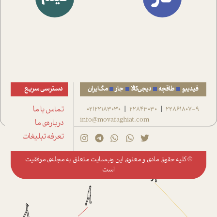
فیدیبو
طاقچه
دیجی‌کالا
جار
مگ‌ایران
دسترسی سریع
22861807-9
22843030
02122183030
تماس با ما
|
|
info@movafaghiat.com
درباره‌ی ما
تعرفه تبلیغات
© کلیه حقوق مادی و معنوی این وب‌سایت متعلق به
مجله‌ی موفقیت
است