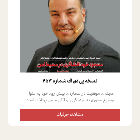
نسخه پي دي اف شماره 453
مجله ی موفقیت در شماره ی پیش روی خود به عنوان
موضوع محوری به مردانگی و زنانگی سمی پرداخته است؛
علاوه بر این که؛ گفت و گویی اختصاصی داشته ایم با فردین
علیخواه، جامعه شناس در بخش های مختلف تلاش کرده ایم
مشاهده جزئیات
از دریچه های گوناگون به این موضوع مهم بپردازیم.فصل
ایستگاه؛ شما را با دیدگاه های روانشناسان و کارشناسان
پیرامون موضوع مردانگی و زنانگی سمی و نیز چالش های
پیرامون آن آشنا می کند.در بخش دو فنجان داغ به سراغ افرادی