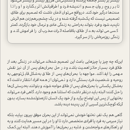
بیشتر بر بستر جامعه پراکنده و سنگینی‌اش هر‌روز بیشتر و بیشتر می‌شود
تا بر روح، روان، جسم و اندیشه فرد و اطرافیانش اثر بگذارد و او را تا
مدت‌ها درگیر خود کند. در‌واقع می‌توان اذعان داشت که تصمیم برای طلاق،
تصمیمی نیست که یک‌شبه گرفته شده و در یک چشم‌برهم‌زدن هم اثرش
ناپدید شود و فرد بتواند به‌راحتی به زندگی عادی و نرمال خود بازگردد. کمتر
کسی می‌تواند بعد از طلاق، بلافاصله اثرات مخرب آن را فراموش کند و
زندگی روزمره‌اش را از سر گیرد.
این‌که چه چیز یا چیزهایی باعث این تصمیم شده‌اند می‌تواند در زندگی بعد از
طلاق فرد بسیار حائز اهمیت باشد و در حل بحران‌های پس از آن نیز نقش
مهمی را ایفا کند. مواجهه با بحران‌های پس از طلاق به‌شکل قابل‌توجهی به
روحیه و شخصیت فرد بستگی دارد و نمی‌توان از همه افراد انتظار داشت که
به‌شکل یکسانی با بحران‌های پس از طلاق مواجه شوند و بتوانند به‌درستی آن‌ها
را حل کنند؛ البته باید در‌نظر داشت که ا‌ستثنا هم وجود دارد. گاهی فرد می‌تواند
به‌تنهایی از پس این اوضاع برآید و از خود یک انسان تازه‌متولد‌شده بسازد، بدون
آن‌که کوچک‌ترین آسیبی از این پدیده دیده باشد.
گاهی هم یک نفر، نه‌تنها خودش نمی‌تواند از این بحران موفق بیرون بیاید، بلکه
نیاز مبرمی به فرد یا افرادی متخصص دارد تا او را در این مسیر هدایت کنند و به
او راهکارهای مواجه‌شدن و غلبه بر بحران‌ها را آموزش دهند. البته این کمک