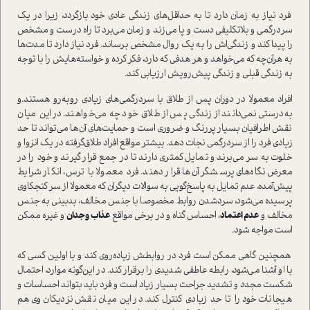
فرد نیاز به زمان دارد تا به حداقل‌های زندگی عادی خود بازگردد، زیرا در یک
سردرگمی و بلاتکلیفی دست و پا می‌زند و زمان می‌برد تا راه درست و مشخص
را پیدا کند و زندگی‌اش را به یک روال مشخص برساند. فرد نیاز دارد تا مدت‌ها
به هرآن‌چه که می‌خواهد و هر هدفی که دارد، فکر کرده و خوا‌سته‌هایش را با توجه
به زندگی قبلی و زندگی پیش‌رویش ارزیابی کند.
افراد معمولا در دوران پس از طلاق با سردرگمی‌های زیادی روبه‌رو هستند‌.و
به‌درستی نمی‌دانند از زندگی پس از طلاق خود چه می‌خواهند. در این میان
نقش اطرافیان بسیار پررنگ و ضروری ا‌ست و حمایت‌های آن‌ها می‌تواند تا حد
زیادی فرد را از سردرگمی نجات دهد. بیشتر مواقع افراد طلاق‌گرفته در یک انزوا و
خلوت به سر می‌برند و تمایل کمتری دارند تا در جمع قرار گیرند و خود را در
معرض نگاه‌های پرسشگر آن‌ها قرار دهند. فرد معمولا با ترس، انکار شرایط
پیش‌آمده، عدم تمایل به پاسخ‌گویی به سوالات دیگران که معمولا از سر کنجکاوی
پرسیده می‌شود، سرد‌شدن روابط مخصوصا با جنس مخالف، بدبینی به جنس
مخالف و
عدم اعتماد
، احساس گناه و در برخی مواقع
عذاب وجدان
و غیره ممکن
ا‌ست مواجه شود.
همچنین گاهی ممکن ا‌ست فرد در روابطش زیاده‌روی کند و با اولین کسی که
با او آشنا می‌شود، رابطه عاطفی شدیدی را برقرار کند. در این‌گونه موارد، احتمال
شکست مجدد و تشدید جراحت بسیار زیاد ا‌ست و فرد باید بتواند احساسات و
هیجانات خود را تا حد زیادی کنترل کند. در این میان نقش نزدیکان وی هم