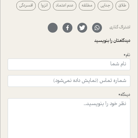
طلاق
جدایی
مطلقه
عدم اعتماد
انزوا
افسردگی
رفته ایم که موفقیت را در عمل به اثبات رسانده اند؛ سید
حمیدرضا محتشمی که بیست و پنجمین سال فعالیت حرفه
ای خود را در حوزه ی کوچینگ، توسعه ی فردی و رهبری پشت
سر نهاده است و نیز کرامت عزیز زاده؛ سفیر صلح و دوستی که
اشتراک گذاری
با رکاب زدن در بیش از هفتاد کشور و کاشتن درخت، به نماد
حمایت از محیط زیست و منابع طبیعی تبدیل گشته
دیدگاهتان را بنویسید
است.فصل روایت اجنبی ها در این شماره به دو موضوع
جذاب پرداخته است که عبارتند از جنبش آهستگی و نیز مقاله
نام*
ای که به زندگی شگفت انگیز جین گودال و تاثیرات کاوش های
ایشان در حوزه ی شامپانزه ها بر زندگی امروزی ما نگاهی
افکنده است.فصل اتاق 333 شما را پای صحبت یک تجربه ی
واقعی در ارتباط با اختلال شخصیت اسکزوئید و مشکلات و نیز
راهکارهای حل آن قرار می دهد که در اتاق درمان اتفاق افتاده
است.در فصل پایانی زیر ذره بین نیز همکاران ما تلاش کرده
دیدگاه*
اند تا در کنار مطالب سرگرمی و انگیزشی، شما را با بهترین و
موثرترین راهکارهای استفاده از هوش مصنوعی در حوزه های
مختلف کسب و کار آشنا کنند.