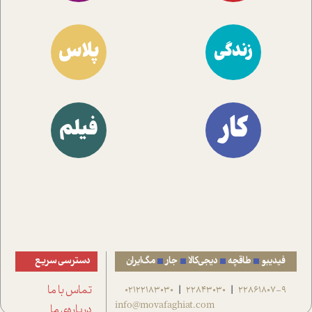
پلاس
زندگی
کار
فیلم
فیدیبو
طاقچه
دیجی‌کالا
جار
مگ‌ایران
دسترسی سریع
22861807-9
22843030
02122183030
تماس با ما
|
|
info@movafaghiat.com
درباره‌ی ما