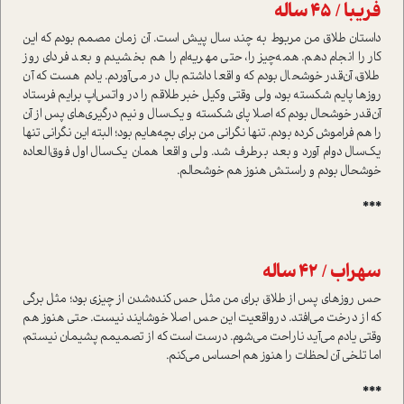
فریبا / 45 ساله
دا‌ستان طلاق من مربوط به چند سال‌ پیش ا‌ست. آن زمان مصمم بودم که این
کار را انجام دهم. همه‌چیز را، حتی مهریه‌ام را هم بخشیدم و بعد فردای روز
طلاق، آن‌قدر خوشحال بودم که واقعا داشتم بال در می‌آوردم. یادم هست که آن
روزها پایم شکسته بود، ولی وقتی وکیل خبر طلاقم را در واتس‌اپ برایم فرستاد
آن‌قدر خوشحال بودم که اصلا پای شکسته و یک‌سال و نیم درگیر‌ی‌های پس از آن
را هم فراموش کرده بودم. تنها نگرانی من برای بچه‌هایم بود؛ البته این نگرانی تنها
یک‌سال دوام آورد و بعد برطرف شد. ولی واقعا همان یک‌سال اول فوق‌العاده
خوشحال بودم و را‌ستش هنوز هم خوشحالم.
***
سهراب / 42 ساله
حس روزهای پس از طلاق برای من مثل حس کنده‌شدن از چیزی بود؛ مثل برگی
که از درخت می‌افتد. در‌واقعیت این حس اصلا خوشایند نیست. حتی هنوز هم
وقتی یادم می‌آید ناراحت می‌شوم. درست ا‌ست که از تصمیمم پشیمان نیستم،
اما تلخی آن لحظات را هنوز هم احساس می‌کنم.
***