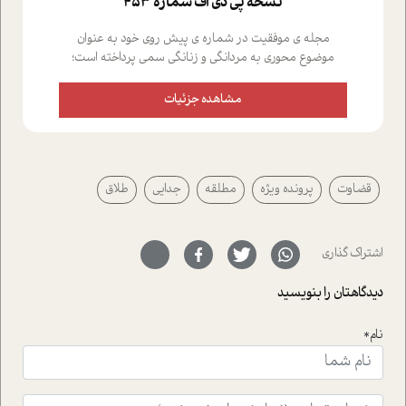
نسخه پي دي اف شماره 453
مجله ی موفقیت در شماره ی پیش روی خود به عنوان
موضوع محوری به مردانگی و زنانگی سمی پرداخته است؛
علاوه بر این که؛ گفت و گویی اختصاصی داشته ایم با فردین
علیخواه، جامعه شناس در بخش های مختلف تلاش کرده ایم
مشاهده جزئیات
از دریچه های گوناگون به این موضوع مهم بپردازیم.فصل
ایستگاه؛ شما را با دیدگاه های روانشناسان و کارشناسان
پیرامون موضوع مردانگی و زنانگی سمی و نیز چالش های
پیرامون آن آشنا می کند.در بخش دو فنجان داغ به سراغ افرادی
قضاوت
پرونده ویژه
مطلقه
جدایی
طلاق
رفته ایم که موفقیت را در عمل به اثبات رسانده اند؛ سید
حمیدرضا محتشمی که بیست و پنجمین سال فعالیت حرفه
ای خود را در حوزه ی کوچینگ، توسعه ی فردی و رهبری پشت
سر نهاده است و نیز کرامت عزیز زاده؛ سفیر صلح و دوستی که
اشتراک گذاری
با رکاب زدن در بیش از هفتاد کشور و کاشتن درخت، به نماد
حمایت از محیط زیست و منابع طبیعی تبدیل گشته
دیدگاهتان را بنویسید
است.فصل روایت اجنبی ها در این شماره به دو موضوع
جذاب پرداخته است که عبارتند از جنبش آهستگی و نیز مقاله
نام*
ای که به زندگی شگفت انگیز جین گودال و تاثیرات کاوش های
ایشان در حوزه ی شامپانزه ها بر زندگی امروزی ما نگاهی
افکنده است.فصل اتاق 333 شما را پای صحبت یک تجربه ی
واقعی در ارتباط با اختلال شخصیت اسکزوئید و مشکلات و نیز