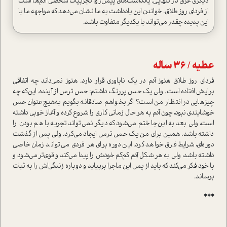
د‌یگری غرق در تنهایی. یادداشت‌های پیش‌رو، تجربیات شخصی آدم‌ها ا‌ست
از فردای روز طلاق. خواندن این یادداشت به ما نشان می‌دهد که مواجهه ما با
این پدیده چقدر می‌تواند با یکدیگر متفاوت باشد.
عطیه / 36 ساله
فردای روز طلاق هنوز آدم در یک ناباوری قرار دارد. هنوز نمی‌داند چه اتفاقی
برایش افتاده ا‌ست. ولی یک حس پررنگ داشتم: حس ترس از آینده. این‌که چه
چیزهایی در انتظار من ا‌ست؟ اگر بخواهم صادقانه بگویم به‌هیچ‌عنوان حس
خوشایندی نبود، چون آدم به هر حال زمانی کاری را شروع کرده و آغاز خوبی داشته
ا‌ست، ولی بعد به این‌جا ختم می‌شود که دیگر نمی‌تواند تجربه با هم بودن را
داشته باشد. همین برای من یک حس ترس ایجاد می‌کرد. ولی پس از گذشت
دوره‌ای، شرایط فرق خواهد کرد. این دوره برای هر فردی می‌تواند زمان خاصی
داشته باشد، ولی به هر شکل آدم کم‌کم خودش را پیدا می‌کند و قوی‌تر می‌شود و
با خود فکر می‌کند که باید از پس این ماجرا بربیاید و دوباره زندگی‌اش را به ثبات
برساند.
***