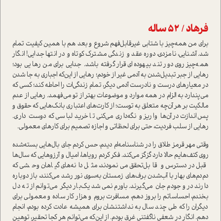
فرهاد / 52 ساله
برای من همه‌چیز با شتابی غیر‌قابل‌فهم شروع و بعد هم با همین کیفیت تمام
شد. آشنایی، نامزدی، دوره عقد و زندگی مشترک کوتاه و در انتها جدایی! انگار
همه‌چیز روی دور تند بیهوده‌ای قرار گرفته باشد. جدایی برای من رهایی بود؛
رهایی از جبر تبدیل‌شدن به آدمی غیر از خودم؛ رهایی از این‌که اجباری به جا شدن
در معیارهای درست و نادرست آدمی دیگر، تمام زندگی‌ات را احاطه کند؛ کسی که
می‌پندارد به الزام در همه موارد و موضوعات بهتر از تو می‌فهمد. رهایی از عدم
مالکیت بر هر آن‌چه متعلق به توست؛ از کارت‌های اعتباری بانک‌هایی که حقوق و
پس‌اندازت در آن‌ها واریز و نگه‌داری می‌کنی تا خرید لباسی که دوست داری.
رهایی از سلب فردیت، حتی برای لحظاتی و اجازه تصمیم برای کارهای معمولی.
وقتی مهر قرمز طلاق را در شناسنامه‌ام دیدم، حس کردم جای بال‌هایی بسته‌شده
روی کتف‌هایم حالا دارد گز‌گز می‌کند. فکر کردم رویاها، امیال و آرزوهایی که سال‌ها
قبل در‌دسترس و قابل‌تحقق می‌نمودند، مثل دانه‌های گیاهان وحشی که
دم‌دم‌های بهار با آب‌شدن برف‌های زمستان به‌سوی نور رشد می‌کنند، باز دوباره
دارند در وجودم جان می‌گیرند. باورم نمی‌شد یک‌بار دیگر می‌توانم از ته دل
بخندم، احساساتم را بروز دهم، مسافرت بروم و هزار کار ساده و معمولی برای
دیگران را که طی چند سال به نداشتنشان برای همیشه عادت کرده بودم، انجام
دهم. انگار در شعفی ناگفتنی غرق بودم. از این‌که می‌توانم هر کجا تحقیر، توهین