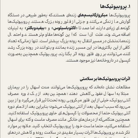
1. پروبیوتیک‌ها
پروبیوتیک‌ها
میکروارگانیسم‌های
زنده‌ای هستند‌.که به‌طور طبیعی در دستگاه
گوارش ما زندگی می‌کنند و جزئی از فلور روده بزرگ هستند‌. پروبیوتیک‌ها
گونه‌های زیادی دارند‌، اما عمدتا «
لاکتوباسیلوس
» و «
بیفیدوباکتر
» به لبنیات
اضافه می‌شوند. علت آن ا‌ست که این‌گونه‌ها مقاوم‌تر هستند‌.و احتمال
زنده‌ماندنشان در مسیر انتقال به روده بزرگ بیشتر ا‌ست. تنها زمانی‌که تعداد
کافی از این باکتری‌ها در این مسیر زنده بمانند و بتوانند در روده بزرگ رشد
کنند، می‌توانند بر روی فلور روده اثر بگذارند. پروبیوتیک همچنین به‌صورت
کپسول در داروخانه‌ها نیز موجود هستند‌.
اثرات پروبیوتیک‌ها بر سلامتی
مطالعات نشان داده‌اند که پروبیوتیک‌ها می‌توانند مدت اسهال را در بیماران
مبتلا به اسهال عفونی کاهش دهند؛ همچنین بعد از یک دوره مصرف
آنتی‌بیوتیک، خیلی از این فلور میکروبی روده تحت‌تاثیر قرار می‌گیرد و از بین
می‌رود که سبب اسهال بعد از آنتی‌بیوتیک می‌شود؛ بنابراین بعد از اتمام دوره
آنتی‌بیوتیک حتما از محصولات یا کپسول‌های حاوی پروبیوتیک ا‌ستفاده کنید.
همچنین هنگامی‌که از درمان‌های خانگی مانند مصرف ما‌ست و کته برای اسهال
ا‌ستفاده می‌کنید، حتما ما‌ست خود را پروبیوتیک انتخاب کنید. علاوه بر موارد
ذکر شده، پروبیوتیک‌ها اثرات بسیار مفیدی در سلامت روده و کاهش دردهای