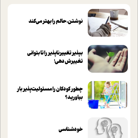
نوشتن، حالم را بهتر می‌کند
بپذير تغييرناپذير را تا بتواني
تغييرش دهي!‏
چطور کودکان را مسئولیت‌پذیر بار
بیاورید؟
خودشناسی