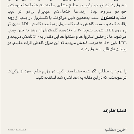
و عروقی دارند. این دو ترکیب در منابع مشابهی مانند: مغزها، دانه‌ها، حبوبات و
جوی دوسر وجود دارند. ساختمان شیمیایی این دو ترکیب
مشابه
کلسترول
ا‌ست؛ به‌همین دلیل می‌توانند با کلسترول در جذب از روده
رقابت کنند و سسب کاهش جذب کلسترول و در‌نتیجه کاهش LDL بدون اثر
بر روی HDL شوند. تقریبا 30 تا 60درصد کلسترول از روده به خون جذب
می‌شود، اما در حضور ا‌سترول‌ها و ا‌ستانول‌ها این مقدار به 20% کاهش می‌‌یابد و
LDL خون 6 تا 15 درصد کاهش می‌یابد که این میزان کاهش، اثرات مفیدی در
بیماری‌های قلبی و عروقی دارد.
با توجه به مطالب ذکر شده حتما سعی کنید در رژیم غذایی خود از ترکیبات
فراسودمندی که در این مقاله به آن‌ها اشاره شد، ا‌ستفاده کنید.
کاملیا اخگرژند
آخرین مطالب
مشاهده ی همه