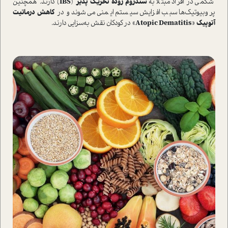
شکمی در افراد مبتلا به
سندروم روده تحریک پذیر
(
IBS
) دارند. همچنین
پروبیوتیک‌ها سبب افزایش سیستم ایمنی می‌شوند و در
کاهش درماتیت
آتوپیک
«
Atopic Dematitis
» در کودکان نقش به‌سزایی دارند.