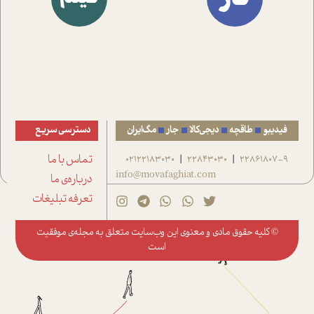
فیدیبو
طاقچه
دیجی‌کالا
جار
مگ‌ایران
دسترسی سریع
22861807-9
22843030
02122183030
تماس با ما
|
|
info@movafaghiat.com
درباره‌ی ما
تعرفه تبلیغات
© کلیه حقوق مادی و معنوی این وب‌سایت متعلق به
مجله‌ی موفقیت
است