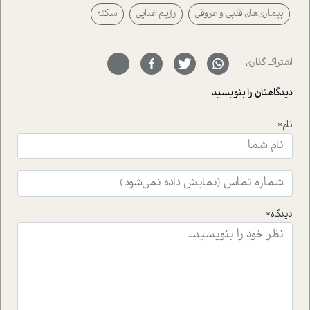
پیرامون آن آشنا می کند.در بخش دو فنجان داغ به سراغ افرادی
بیماری‌های قلبی و عروقی
رژیم غذایی
سکته
رفته ایم که موفقیت را در عمل به اثبات رسانده اند؛ سید
حمیدرضا محتشمی که بیست و پنجمین سال فعالیت حرفه
ای خود را در حوزه ی کوچینگ، توسعه ی فردی و رهبری پشت
سر نهاده است و نیز کرامت عزیز زاده؛ سفیر صلح و دوستی که
اشتراک گذاری
با رکاب زدن در بیش از هفتاد کشور و کاشتن درخت، به نماد
حمایت از محیط زیست و منابع طبیعی تبدیل گشته
دیدگاهتان را بنویسید
است.فصل روایت اجنبی ها در این شماره به دو موضوع
جذاب پرداخته است که عبارتند از جنبش آهستگی و نیز مقاله
نام*
ای که به زندگی شگفت انگیز جین گودال و تاثیرات کاوش های
ایشان در حوزه ی شامپانزه ها بر زندگی امروزی ما نگاهی
افکنده است.فصل اتاق 333 شما را پای صحبت یک تجربه ی
واقعی در ارتباط با اختلال شخصیت اسکزوئید و مشکلات و نیز
راهکارهای حل آن قرار می دهد که در اتاق درمان اتفاق افتاده
است.در فصل پایانی زیر ذره بین نیز همکاران ما تلاش کرده
دیدگاه*
اند تا در کنار مطالب سرگرمی و انگیزشی، شما را با بهترین و
موثرترین راهکارهای استفاده از هوش مصنوعی در حوزه های
مختلف کسب و کار آشنا کنند.