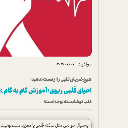
تحلیل فیلم
شیوانا
داستان
موفقیت
|
1404/07/07
|
هیچ ضربان قلبی را از دست ندهید!
احیای قلبی ریوی؛ آموزش گام به گام CPR
قلب تو شایسته توجه است!
به‌دنبال حوادثی مثل سکته قلبی یا مغزی، مسمومیت‌ها