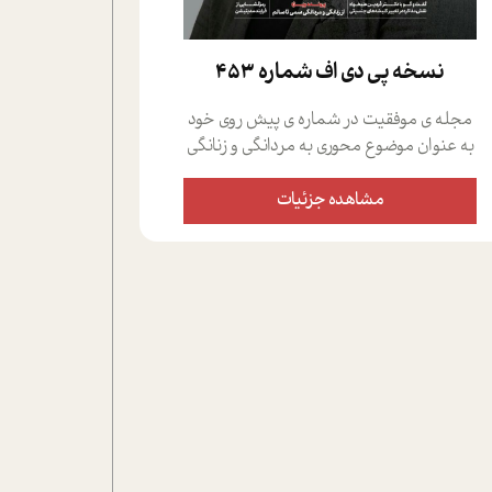
نسخه پي دي اف شماره 453
مجله ی موفقیت در شماره ی پیش روی خود
به عنوان موضوع محوری به مردانگی و زنانگی
سمی پرداخته است؛ علاوه بر این که؛ گفت و
گویی اختصاصی داشته ایم با فردین علیخواه،
مشاهده جزئیات
جامعه شناس در بخش های مختلف تلاش
کرده ایم از دریچه های گوناگون به این موضوع
مهم بپردازیم.فصل ایستگاه؛ شما را با دیدگاه
های روانشناسان و کارشناسان پیرامون
موضوع مردانگی و زنانگی سمی و نیز چالش
های پیرامون آن آشنا می کند.در بخش دو
فنجان داغ به سراغ افرادی رفته ایم که
موفقیت را در عمل به اثبات رسانده اند؛ سید
حمیدرضا محتشمی که بیست و پنجمین
سال فعالیت حرفه ای خود را در حوزه ی
کوچینگ، توسعه ی فردی و رهبری پشت سر