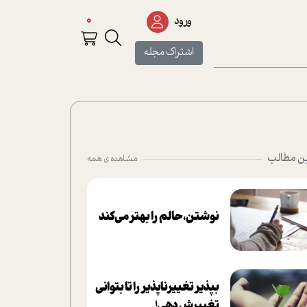
0
ورود
اشتراک مجله
ن مطالب
مشاهده ی همه
نوشتن، حالم را بهتر می‌کند
بپذير تغييرناپذير را تا بتواني
تغييرش دهي!‏