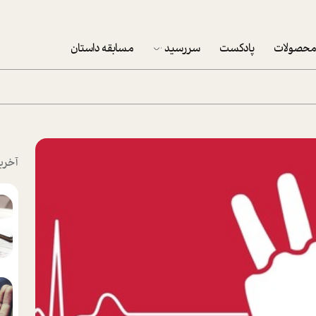
حصولات
پادکست
سررسید
مسابقه داستان
سررسید 1403
سفارش شرکتی سررسید 1403
پکيج نوروزي موفقيت
آخری
تقویم رومیزی
تقویم دیواری