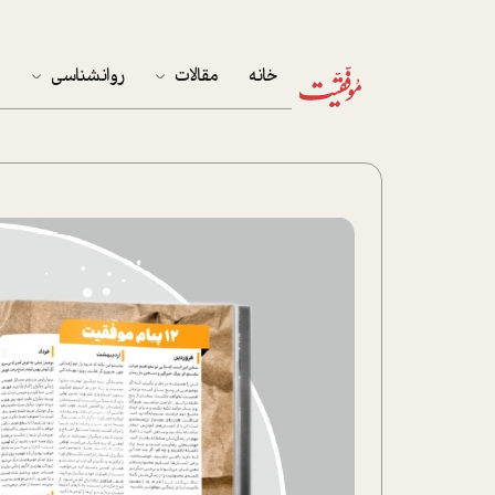
خانه
مقالات
روانشناسی
م
آخرین مقالات
تست روان‌شناسی
مهمان خانه
کوکولوژی
پرونده ویژه
زندگی
نوجوان
کار
پلاس