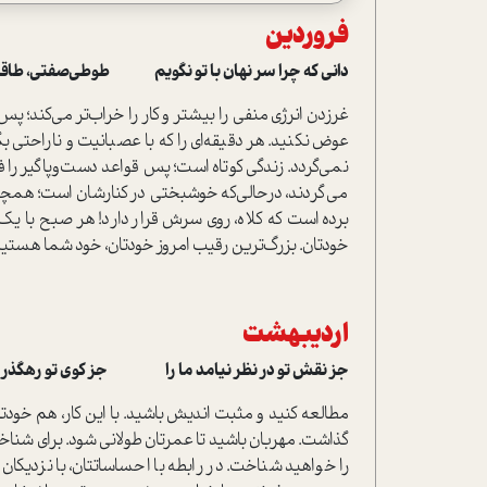
فروردین
دانی که چرا سر نهان با تو نگویم طوطی‌صفتی، طاقت
غر‌زدن انرژی منفی را بیشتر و کار را خراب‌تر می‌کند؛ پس
عوض نکنید. هر دقیقه‌ای را که با عصبانیت و ناراحتی ب
نمی‌گردد. زندگی کوتاه است؛ پس قواعد دست‌و‌پاگیر را 
می‌گردند، درحالی‌که خوشبختی در کنارشان است؛ همچون پ
برده است که کلاه، روی سرش قرار دارد! هر صبح با یک
خودتان. بزرگ‌ترین رقیب امروز خودتان، خود شما هستید؛ 
اردیبهشت
جز نقش تو در نظر نیامد ما را جز کوی تو رهگذر نی
مطالعه کنید و مثبت اندیش باشید. با این کار، هم خودتا
گذاشت. مهربان باشید تا عمرتان طولانی شود. برای شناخت
را خواهید شناخت. در رابطه با احساساتتان، با نزدیکان