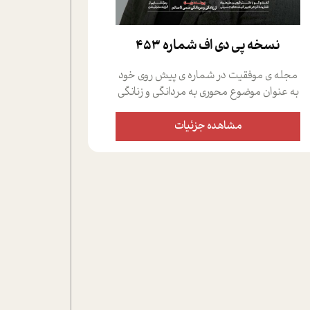
نسخه پي دي اف شماره 453
مجله ی موفقیت در شماره ی پیش روی خود
به عنوان موضوع محوری به مردانگی و زنانگی
سمی پرداخته است؛ علاوه بر این که؛ گفت و
گویی اختصاصی داشته ایم با فردین علیخواه،
مشاهده جزئیات
جامعه شناس در بخش های مختلف تلاش
کرده ایم از دریچه های گوناگون به این موضوع
مهم بپردازیم.فصل ایستگاه؛ شما را با دیدگاه
های روانشناسان و کارشناسان پیرامون
موضوع مردانگی و زنانگی سمی و نیز چالش
های پیرامون آن آشنا می کند.در بخش دو
فنجان داغ به سراغ افرادی رفته ایم که
موفقیت را در عمل به اثبات رسانده اند؛ سید
حمیدرضا محتشمی که بیست و پنجمین
سال فعالیت حرفه ای خود را در حوزه ی
کوچینگ، توسعه ی فردی و رهبری پشت سر