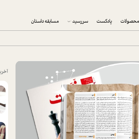
حصولات
پادکست
سررسید
مسابقه داستان
سررسید 1403
سفارش شرکتی سررسید 1403
پکيج نوروزي موفقيت
آخری
تقویم رومیزی
تقویم دیواری