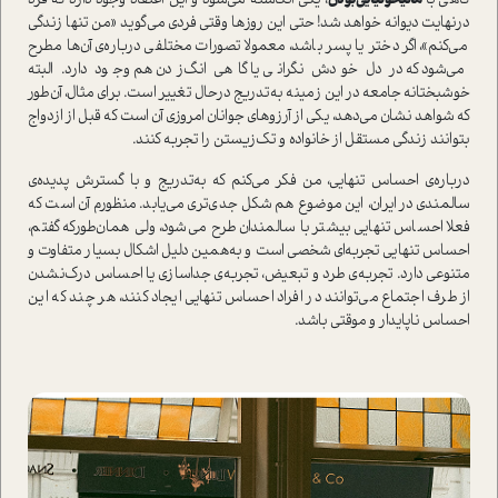
گاهی با
مالیخولیایی‌بودن
، یکی انگاشته می‌شود و این اعتقاد وجود دارد که فرد
در‌نهایت دیوانه خواهد شد! حتی این روزها وقتی فردی می‌گوید «من تنها زندگی
می‌کنم»، اگر دختر یا پسر باشد، معمولا تصورات مختلفی درباره‌ی آن‌ها مطرح
می‌شود که در دل خودش نگرانی یا گاهی انگ‌زدن هم وجود دارد. البته
خوشبختانه جامعه در این زمینه به‌تدریج در‌حال تغییر ا‌ست. برای مثال، آن‌طور
که شواهد نشان می‌دهد، یکی از آرزوهای جوانان امروزی آن ا‌ست که قبل از ازدواج
بتوانند زندگی مستقل از خانواده و تک‌زیستن را تجربه کنند.
درباره‌ی احساس تنهایی، من فکر می‌کنم که به‌تدریج و با گسترش پدیده‌ی
سالمندی در ایران، این موضوع هم شکل جدی‌تری می‌یابد. منظورم آن ا‌ست که
فعلا احساس تنهایی بیشتر با سالمندان طرح می‌شود، ولی همان‌طور‌که گفتم،
احساس تنهایی تجربه‌ای شخصی ا‌ست و به‌همین دلیل اشکال بسیار متفاوت و
متنوعی دارد. تجربه‌ی طرد و تبعیض، تجربه‌ی جداسازی یا احساس درک‌نشدن
از طرف اجتماع می‌توانند در افراد احساس تنهایی ایجاد کنند، هر چند که این
احساس ناپایدار و موقتی باشد.