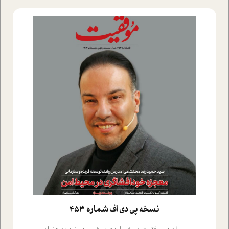
نسخه پي دي اف شماره 453