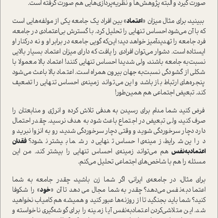
صورت گیرد و البته پژوهش‌ها و نظریه‌پردازی‌هایی هم صورت گرفته ا‌ست.
ببینید، برای مثال میزان «
اعتماد
» بین افراد یک جامعه یکی از مولفه‌هایی ا‌ست
که با آن می‌شود احساس تنهایی را تحلیل کرد. با گسترش بی‌اعتمادی در جامعه،
فرد جامعه را تهدیدآمیز خواهد دید؛ این‌که گویی جامعه در برابر او و نه در‌کنار او
ایستاده ا‌ست. دشوار می‌توان افرادی را یافت که دارای میزان اعتماد بسیار بالایی
نسبت‌به جامعه باشند، ولی شدیدا احساس تنهایی کنند! اعتماد بالا معمولا با
شکلی از گشودگی نسبت‌به جهان بیرون همراه ا‌ست. اعتماد بالا باعث می‌شود
پنجره‌های ارتباط باز باشد و این می‌تواند زمینه‌ی احساس تنهایی را تضعیف
کند. تبعیض اجتماعی هم همین‌طور!
فرض کنید شما مدام برای رسیدن به هدفی تلاش کرده و انرژی و منابعتان را
صرف کنید، ولی تبعیض در اجتماع باعث شود به هدف نرسید. چقدر احتمال
دارد دچار سرخوردگی شوید و وقتی دچار سرخوردگی شدید، رو به انزوا نبرید و
در این شرایط، زمینه‌ی احساس تنهایی در شما بیشتر نشود؟
فقدان
اعتماد‌به‌نفس
هم می‌تواند زمینه‌ی احساس تنهایی را بیشتر کند. من این
مسئله را هم با شاخص‌های اجتماعی تحلیل می‌کنم.
برای مثال، در جامعه‌ی ایرانی، اگر شما زن باشید، چقدر جامعه به شما
اعتماد‌به‌نفس می‌دهد؟ چقدر به شما مجال می‌دهد تا آن «
خود
» را شکوفا
کنید؟ شما باید بجنگید تا از روزنه‌ها عبور کنید و همیشه هم کامیاب نخواهید
شد. این متلاشی‌کردن اعتماد‌به‌نفس آیا زمینه را برای گوشه‌گیری ناخوا‌سته و