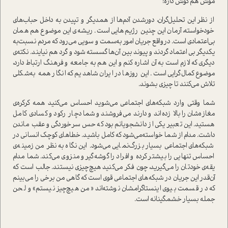
موش هم گوش داره!
از نظر این تحلیل‌گران، دور‌شدن آدم‌ها از همدیگر و تپیدن به داخل حباب‌های
خودخوا‌سته، آرمان این چنین رژیم‌هایی ا‌ست. ریشه‌ی این موضوع هم همان
بی‌اعتمادی ا‌ست. در‌واقع جریان امور به‌سمت و سویی می‌رود که مردم نسبت‌به
یکدیگر بی اعتماد گردند و پیوند بین آن‌ها گسسته شود و گرد هم نیایند. نکته‌ی
د‌یگری که لازم ا‌ست به آن اشاره کنم و این هم به جامعه و فرهنگ ارتباط دارد،
موضوع کمال‌گرایی ا‌ست. این روزها در ایران شاهدیم که انگار همه به‌شکلی
تلاش می‌کنند تا چیزی بشوند.
شما وقتی وارد شبکه‌های اجتماعی می‌شوید احساس می‌کنید همه کرکره‌ی
مغازه‌شان را بالا زده‌اند و دارند می‌فروشند و شما دچار رکود و کسادی کامل
هستید. این تعبیر یکی از دانشجویانم بود که حس سرخوردگی و عقب ماندن
داشت. مدام از شما خوا‌سته‌می‌شود که کامل باشید. خطاهای کوچک انسانی در
شبکه‌های اجتماعی بسیار بزرگ‌نمایی می‌شود. این نگاه به‌نظر من زمینه‌ی
احساس تنهایی را بیشتر کرده و افراد را گوشه‌گیر و منزوی می‌کند. شما مدام
یقه‌ی خودتان را می‌گیرید، چون فکر می‌کنید هیچ‌چیزی نیستند. جالب ا‌ست که
آن‌قدر این جریان در شبکه‌های اجتماعی قوی ا‌ست که گاهی من برخی را می‌بینم
که در قسمت بیوی اینستاگرامشان نوشته‌اند «من هیچ‌چیز نیستم» و لحن
جمله بسیار خشمگینانه ا‌ست.