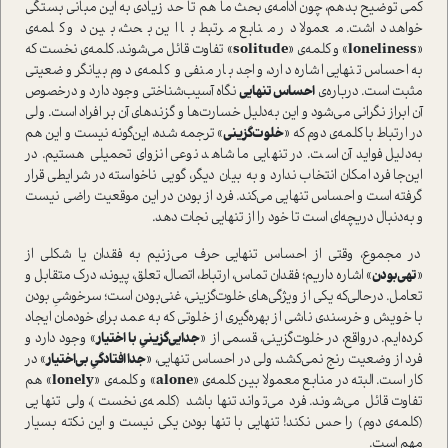
کمی توضیح بدهم، چون ادامه‌ی بحث ما هم تا حد زیادی به این مبانی بستگی
خواهد داشت. معمولا در منابع مرتبط با این بحث، بین دو کلمه‌ی
«
loneliness
» و کلمه‌ی «
solitude
» تفاوت قائل می‌شوند. کلمه‌ی نخست که
به احساس تنهایی اشاره دارد، واجد بار منفی و کلمه‌ی دوم بیانگر وضعیتی
مثبت ا‌ست. درباره‌ی
احساس تنهایی
نگاه آسیب‌شناختی وجود دارد و در‌خصوص
آن ابراز نگرانی می‌شود و این به‌دلیل خسارت‌ها و گزندهای آن بر افراد ا‌ست. ولی
در ارتباط با کلمه‌ی دوم که «
خلوت‌گزینی
» ترجمه شده، این‌گونه نیست و این هم
به‌دلیل فواید آن ا‌ست. در تنهایی ما شاهد نوعی انزوای تحمیلی هستیم. در
این‌جا فرد امکان انتخاب ندارد و به بیان دیگر، گویی ناخوا‌سته در شرایطی قرار
گرفته ا‌ست و احساس تنهایی می‌کند. فرد از بودن در این موقعیت راضی نیست
و به‌دنبال دریچه‌ای ا‌ست تا خود را از تنهایی نجات دهد.
در مجموع، وقتی از احساس تنهایی حرف می‌زنیم به فقدان یا شکلی از
«
تهی‌بودن
» اشاره داریم؛ فقدان تماس، ارتباط، اتصال، تعلق، پیوند، درک متقابل و
تعامل. در‌حالی‌که یکی از ویژگی‌های خلوت‌گزینی، غنی‌بودن ا‌ست؛ سرخوشیِ بودن
با خویش و خرسندی ناشی از بهره‌گیری از خلوتی که به عمد برای خودمان ایجاد
کرده‌ایم. در‌واقع، در خلوت‌گزینی، قسمی از «
جدایی‌گزینیِ با اختیار
» وجود دارد و
فرد از وضعیت رنج نمی‌کشد، ولی در احساس تنهایی، «
جدا افتادگیِ بی‌اختیار
» در
کار ا‌ست. البته در منابع معمولا بین کلمه‌ی «
alone
» و کلمه‌‌ی «
lonely
» هم
تفاوت قائل می‌شوند. فرد می‌تواند تنها باشد (کلمه‌ی نخست)، ولی تنهایی
(کلمه‌ی دوم) را حس نکند! تنهایی با تنها بودن یکی نیست و این نکته بسیار
مهم ا‌ست.