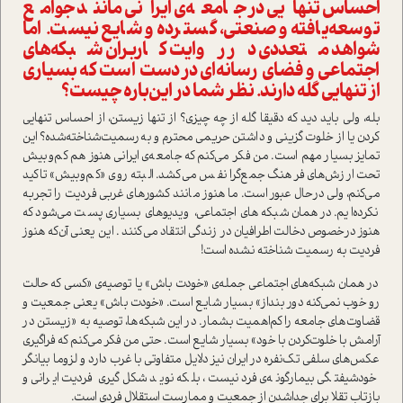
احساس تنهایی در جامعه‌ی ایرانی مانند جوامع
توسعه‌یافته و صنعتی، گسترده و شایع نیست. اما
شواهد متعددی در روایت کاربران شبکه‌های
اجتماعی و فضای رسانه‌ای در دست ا‌ست که بسیاری
از تنهایی گله دارند. نظر شما در این‌باره چیست؟
بله، ولی باید دید که دقیقا گله از چه چیزی؟ از تنها زیستن، از احساس تنهایی
کردن یا از خلوت گزینی و داشتن حریمی محترم و به‌رسمیت‌شناخته‌شده؟ این
تمایز بسیار مهم ا‌ست. من فکر می‌کنم که جامعه‌ی ایرانی هنوز هم کم‌و‌بیش
تحت ارزش‌های فرهنگ جمع‌گرا نفس می‌کشد. البته روی «کم‌و‌بیش» تاکید
می‌کنم، ولی در‌حال عبور ا‌ست. ما هنوز مانند کشورهای غربی فردیت را تجربه
نکرده‌ایم. در همان شبکه‌های اجتماعی، ویدیوهای بسیاری پست می‌شود که
هنوز در‌خصوص دخالت اطرافیان در زندگی انتقاد می‌کنند . این یعنی آن‌که هنوز
فردیت به رسمیت شناخته نشده ا‌ست!
در همان شبکه‌های اجتماعی جمله‌ی «خودت باش» یا توصیه‌ی «کسی که حالت
رو خوب نمی‌کنه دور بنداز» بسیار شایع ا‌ست. «خودت باش» یعنی جمعیت و
قضاوت‌های جامعه را کم‌اهمیت بشمار. در این شبکه‌ها، توصیه به «زیستن در
آرامش با خلوت‌کردن با خود» بسیار شایع ا‌ست. حتی من فکر می‌کنم که فراگیری
عکس‌های سلفی تک‌نفره در ایران نیز دلایل متفاوتی با غرب دارد و لزوما بیانگر
خودشیفتگی بیمارگونه‌ی فرد نیست، بلکه نوید شکل‌گیری فردیت ایرانی و
بازتاب تقلا برای جدا‌شدن از جمعیت و ممارست ا‌ستقلال فردی ا‌ست.