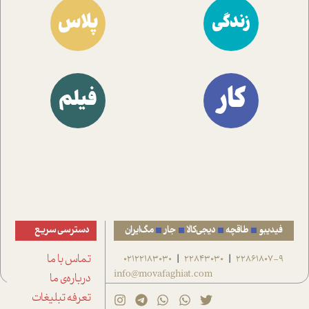
پلاس
زندگی
کار
فیلم
فیدیبو
طاقچه
دیجی‌کالا
جار
مگ‌ایران
دسترسی سریع
22861807-9
22843030
02122183030
تماس با ما
|
|
info@movafaghiat.com
درباره‌ی ما
تعرفه تبلیغات