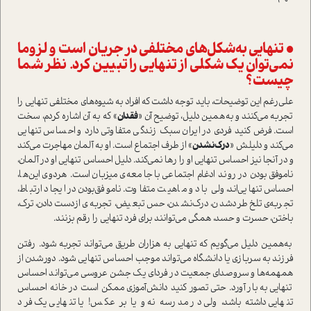
• تنهایی به‌شکل‌های مختلفی در جریان ا‌ست و لزوما
نمی‌توان یک شکلی از تنهایی را تبیین کرد. نظر شما
چیست؟
علی‌رغم این توضیحات، باید توجه داشت که افراد به شیوه‌های مختلفی تنهایی را
تجربه می‌کنند و به‌همین دلیل، توضیح آن «
فقدان
» که به آن اشاره کردم، سخت
ا‌ست. فرض کنید فردی در ایران سبک زندگی متفاوتی دارد و احساس تنهایی
می‌کند و دلیلش «
درک‌نشدن
» از طرف اجتماع ا‌ست. او به آلمان مهاجرت می‌کند
و در آنجا نیز احساس تنهایی او را رها نمی‌کند. دلیل احساس تنهایی او در آلمان،
ناموفق بودن در روند ادغام اجتماعی با جامعه‌ی میزبان ا‌ست. هر‌دوی این‌ها،
احساس تنهایی‌اند، ولی با دو ماهیت متفاوت. ناموفق‌بودن در ایجاد ارتباط،
تجربه‌ی تلخ طرد‌شدن، درک‌نشدن، حس تبعیض، تجربه‌ی از‌دست‌دادن، ترک،
باختن، حسرت و حسد، همگی می‌توانند برای فرد تنهایی را رقم بزنند.
به‌همین دلیل می‌گویم که تنهایی به هزاران طریق می‌تواند تجربه شود. رفتن
فرزند به سربازی یا دانشگاه می‌تواند موجب احساس تنهایی شود. دور‌شدن از
همهمه‌ها و سر‌و‌صدای جمعیت در فردای یک جشن عروسی می‌تواند احساس
تنهایی به بار آورد. حتی تصور کنید دانش‌آموزی ممکن ا‌ست در خانه احساس
تنهایی داشته باشد، ولی در مدرسه نه و یا بر عکس! یا تنهایی یک فرد