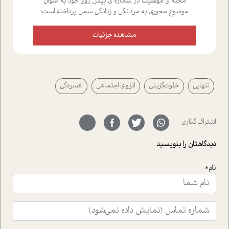
مجله ی موفقیت در شماره ی پیش روی خود به عنوان
موضوع محوری به مردانگی و زنانگی سمی پرداخته است؛
علاوه بر این که؛ گفت و گویی اختصاصی داشته ایم با فردین
علیخواه، جامعه شناس در بخش های مختلف تلاش کرده ایم
مشاهده جزئیات
از دریچه های گوناگون به این موضوع مهم بپردازیم.فصل
ایستگاه؛ شما را با دیدگاه های روانشناسان و کارشناسان
پیرامون موضوع مردانگی و زنانگی سمی و نیز چالش های
پیرامون آن آشنا می کند.در بخش دو فنجان داغ به سراغ افرادی
تنهایی
خلوت‌گزینی
انزوای اجتماعی
افسردگی
رفته ایم که موفقیت را در عمل به اثبات رسانده اند؛ سید
حمیدرضا محتشمی که بیست و پنجمین سال فعالیت حرفه
ای خود را در حوزه ی کوچینگ، توسعه ی فردی و رهبری پشت
سر نهاده است و نیز کرامت عزیز زاده؛ سفیر صلح و دوستی که
اشتراک گذاری
با رکاب زدن در بیش از هفتاد کشور و کاشتن درخت، به نماد
حمایت از محیط زیست و منابع طبیعی تبدیل گشته
دیدگاهتان را بنویسید
است.فصل روایت اجنبی ها در این شماره به دو موضوع
جذاب پرداخته است که عبارتند از جنبش آهستگی و نیز مقاله
نام*
ای که به زندگی شگفت انگیز جین گودال و تاثیرات کاوش های
ایشان در حوزه ی شامپانزه ها بر زندگی امروزی ما نگاهی
افکنده است.فصل اتاق 333 شما را پای صحبت یک تجربه ی
واقعی در ارتباط با اختلال شخصیت اسکزوئید و مشکلات و نیز
راهکارهای حل آن قرار می دهد که در اتاق درمان اتفاق افتاده
است.در فصل پایانی زیر ذره بین نیز همکاران ما تلاش کرده