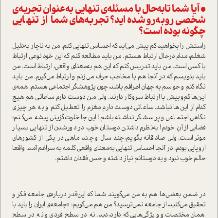
• آیا شما تا‌به‌حال با مسئله‌ی تنهایی به‌عنوان تجربه‌ی
شخصی روبه‌رو شده‌اید؟ تجربه‌های شما از تنهایی
چگونه بوده ا‌ست؟
را‌ستش را بخواهید کم پیش می‌آید که احساس تنهایی کنم. من به ناچار به‌دلیل
شغلم، مدام در‌حال ارتباط هستم. من باید مطالعه کنم که این خود نوعی ارتباط
با کسی ا‌ست. من باید تدریس کنم که این هم به‌معنای واقعی، ارتباط ا‌ست. من
باید بنویسم که در آنجا هم با مخاطب حرف می‌زنم و ارتباط می‌گیرم. من باید
نگاه کنم و حواسم به جهان اطرافم باشد، چون پژوهشگر اجتماعی هستم. همه‌ی
این‌ها کم‌و‌بیش با ارتباط سروکار دارند. ولی من دوست دارم ساعاتی هم هیچ
کدام از این‌ها نباشد. ساعاتی دوست دارم مغزم را تعطیل کنم و به هر چیزی
نگاهی اجتماعی و پرسشگر نداشته باشم! این‌جا خلوت‌گزینی پیشه می‌کنم؛
فضایی از آنِ خودم! به‌نظرم داشتن دوستان خوب در دور‌شدن از تنهایی بسیار
موثر ا‌ست. ولی صادقانه بگویم، چند سال و چند ماهی در یکی از کشورهای
اروپایی بودم. در آنجا احساس تنهایی به‌معنای واقعی کلمه به سراغم آمد. واقعا
حالم خوب نبود و به دوستانم نیاز داشته و حس فقدان داشتم.
در ضمن بعضی‌ها هم به من می‌گویند شما که این‌قدر درباره‌ی جامعه فکر و
تحقیق می‌‌کنید، از جامعه نمی‌ترسید؟ من هم می‌گویم: «جامعه‌ی ایران را باید با
همان مختصات و ویژگی‌هایی که دارد، دید. نه در سطح فردی و نه در سطح