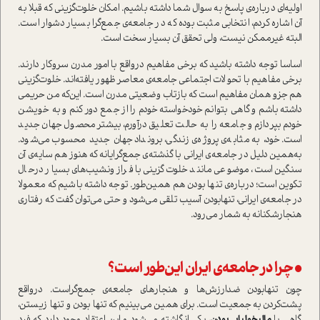
اولیه‌ای درباره‌ی پاسخ به سوال شما داشته باشیم. امکان خلوت‌گزینی که قبلا به
آن اشاره کردم، انتخابی مثبت بوده که در جامعه‌ی جمع‌گرا بسیار دشوار ا‌ست.
البته غیرممکن نیست، ولی تحقق آن بسیار سخت ا‌ست.
اساسا توجه داشته باشید که برخی مفاهیم در‌واقع با امور مدرن سروکار دارند.
برخی مفاهیم با تحولات اجتماعی جامعه‌ی معاصر ظهور یافته‌اند. خلوت‌گزینی
هم جزو همان مفاهیم ا‌ست که بازتاب وضعیتی مدرن ا‌ست. این‌که من حریمی
داشته باشم و گاهی بتوانم خودخوا‌سته خودم را از جمع دور کنم و به خویشن
خودم بپردازم و جامعه را به حالت تعلیق درآورم، بیشتر محصول جهان جدید
ا‌ست. خود، به مثابه‌ی پروژه‌ی زندگی‌، برونداد جهان جدید محسوب می‌شود.
به‌همین دلیل در جامعه‌ی ایرانی با گذشته‌ی جمع‌گرایانه که هنوز هم سایه‌ی آن
سنگین ا‌ست، موضوعی مانند خلوت‌گزینی با فراز‌و‌نشیب‌های بسیار در‌حال
تکوین ا‌ست؛ درباره‌ی تنها بودن هم همین‌طور. توجه داشته باشیم که معمولا
در جامعه‌ی ایرانی، تنها‌بودن آسیب تلقی می‌شود و حتی می‌توان گفت که رفتاری
هنجارشکنانه به شمار می‌رود.
• چرا در جامعه‌ی ایران این‌طور ا‌ست؟
چون تنها‌بودن ضد‌ارزش‌ها و هنجارهای جامعه‌ی جمع‌گرا‌ست. در‌واقع
پشت‌کردن به جمعیت ا‌ست. برای همین می‌بینیم که تنها بودن و تنها زیستن،