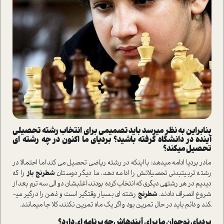
بنابراین به ­نظر می­رسد باید تصمیمی برای انتخاب رشته تحصیلی
آینده در دانشگاه گرفته باشید؟ بردیای ما اکنون در چه رشته ­ای
تحصیل می­کند؟
مادر بردیا ادامه می­دهد: با اینکه در رشته ریاضی تحصیل می­ کند اما احتمالا در
رشته تربیت­بدنی تحصیلاتش را ادامه دهد. ما دیگر دوستان
شطرنج باز
را که
دیدیم در هر رشته­ی دیگری که انتخاب کرده بودند، اغلب­شان دو الی سه ترم بعد از
شروع انصراف دادند.
شطرنج
رشته ­ای بسیار وقت­گیر است و ذهن را درگیر می­
کند و دائم باید در حال تمرین بود و اگر یک ماه تمرین نکنند، کلا جا می­مانند.
بردیای نوجوان ما برای آینده­اش چه برنامه­ ای دارد؟