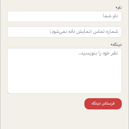
جذاب پرداخته است که عبارتند از جنبش آهستگی و نیز مقاله
نام*
ای که به زندگی شگفت انگیز جین گودال و تاثیرات کاوش های
ایشان در حوزه ی شامپانزه ها بر زندگی امروزی ما نگاهی
افکنده است.فصل اتاق 333 شما را پای صحبت یک تجربه ی
واقعی در ارتباط با اختلال شخصیت اسکزوئید و مشکلات و نیز
راهکارهای حل آن قرار می دهد که در اتاق درمان اتفاق افتاده
است.در فصل پایانی زیر ذره بین نیز همکاران ما تلاش کرده
دیدگاه*
اند تا در کنار مطالب سرگرمی و انگیزشی، شما را با بهترین و
موثرترین راهکارهای استفاده از هوش مصنوعی در حوزه های
مختلف کسب و کار آشنا کنند.
فرستادن دیدگاه