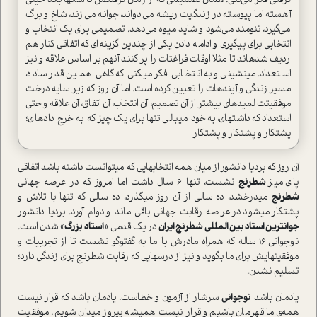
گرفتی فکر می­‌کنی. همان تصمیمی که از زمان گرفتنش تا سال­ها بعد خیلی
آهسته اما پیوسته در زندگیت ریشه می­‌دواند، جوانه می‌­زند، شاخ و برگ
می­‌گیرد، تنومند می­‌شود و شاید میوه می­‌دهد. تصمیمی برای یک انتخاب و
انتخابی برای پیگیری و ادامه دادن یکی از چندین گزینه‌­ای که اتفاقی کنار هم
ردیف شده­اند تا مثلا اوقات فراغت­ات را پر کنند آن­هم بر اساس علاقه و نیز
استعداد. می­نشینی و به انتخابی فکر می­کنی که گاهی همین قدر ساده،
مسیر زندگی و آینده­ات را تعیین کرده است. اما آن روز که زیر سایه درخت
موفقیتت لمیده­ای بیشتر از آن تصمیم، آن انتخاب، آن اتفاق، آن علاقه و حتی
استعداد که داشته­ای، به خود می­بالی تنها برای یک چیز که به خرج داده­ای؛
پشتکار و پشتکار و پشتکار
آن روز که بردیا دانشور از میان همه انتخاب­هایی که می­توانست داشته باشد اتفاقی
پای میز
شطرنج
نشست، تنها 6 سال داشت اما امروز که در عرصه جهانی
شطرنج
می­درخشد، ده سالی از آن روز می­گذرد، ده سالی که تنها با تلاش و
پشتکار می­شود در عرصه رقابت جهانی باقی ماند و دوام آورد. بردیا دانشور
جوان­ترین استاد بین المللی شطرنج ایران
در یک قدمی «
استاد بزرگ
» شدن است.
نوجوانی 16 ساله که همراه مادرش با ما به گفت­وگو نشست تا از تجربیات و
موفقیت­هایش برای ما بگوید و نیز از درس­هایی که رقابت شطرنج برای زندگی دارد؛
تسلیم نشدن.
یادمان باشد
نوجوانی
سرشار از آزمون و خطاست. یادمان باشد که قرار نیست
همه‌ی ما قهرمان باشیم و قرار نیست همیشه پیروز میدان شویم. موفقیت