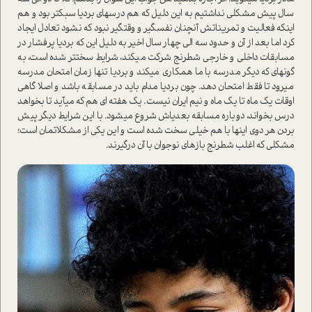
سال پیش مشکلی نداشتیم به این دلیل که هم درس­های بردیا سبک­تر بود و هم
اینکه فعالیت و تمریناتش آنچنان نفس­گیر و وقت­گیر نبود که نشود تعادل ایجاد
کرد اما بعد از آن و حدود سه الی چهار سال اخیر به دلیل این که بردیا پرفشار در
مسابقات داخلی و خارجی شطرنج شرکت می­کند، شرایط سخت­تر شده است، به
گونه­ای که دیگر مدرسه با ما همکاری می­کند و بردیا تنها زمان امتحان مدرسه
می­رود تا فقط امتحان ­دهد. چون بردیا مدام باید در مسابقه باشد و اصلا گاهی
اوقات یک ماه تا یک ماه و نیم ایران نیست. یک هفته­ ای هم که می­آید تا بخواهد
درس بخواند، دوباره مسابقه بعدی­اش شروع می­شود. با این شرایط دیگر پیش
بردن هر دوی این­ها با هم خیلی سخت شده است و این یکی از مشکلات­مان است؛
مشکلی که اغلب شطرنج بازهای نوجوان با آن درگیرند.