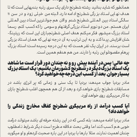
همانطور که شاید بدانید رشته شطرنج دارای یک سری رتبه­ بندی­هایی است که تا
هدف نهایی استاد بزرگی شطرنج ادامه دارد. البته من خیلی زود و در سن 11
سالگی استاد بین ­المللی شطرنج شدم و الان هم جوان­ترین استاد بین ­المللی
ایران هستم. من دو نورم استاد بزرگی گرفته­ام و سومی را که کسب کنم، رسما
استاد بزرگ می­شوم. فکر می­کنم هدف اصلی شطرنج­بازان این است که ریتینگ­
شان افزایش پیدا کند و به این ترتیب به آن درجه نهایی که همان استاد بزرگی
است برسند. در ایران یک نفر هست که به این درجه رسیده است؛ استاد بزرگ
پرهام مقصودلو این رتبه را دارند. من هم هدفم همین است.
چه عالی! پس در آینده پیش رو و نه چندان دور قرار است ما شاهد
یک استاد بزرگ دیگر در شطرنج کشورمان باشیم؛ یک استاد بزرگ
بسیار جوان. بعد از کسب این درجه چه خواهید کرد؟
مادر بردیا جواب می­دهد: بردیا تا یک سنی و زمانی که پر انرژی باشد در
مسابقات شطرنج بازی خواهد کرد و بعد از آن هم همچون اغلب شطرنج بازان
به کار مربیگری روی خواهد ­آورد.
آیا کسب درآمد از راه مربیگری شطرنج کفاف مخارج زندگی را
خواهد داد؟
مادر بردیا ادامه می­دهد: بله، کسی که در این رشته حرفه­ ای باشد می­تواند درآمد
خوبی هم کسب کند اما وقتی بحث علاقه مطرح است دیگر شرایط نامطلوب
چندان اهمیت ندارند. مثلا بارها با بردیا در این باره صحبت کرده­ام و او می­گوید