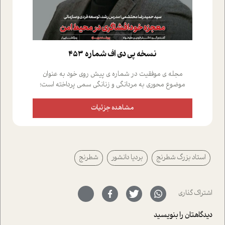
نسخه پي دي اف شماره 453
مجله ی موفقیت در شماره ی پیش روی خود به عنوان
موضوع محوری به مردانگی و زنانگی سمی پرداخته است؛
علاوه بر این که؛ گفت و گویی اختصاصی داشته ایم با فردین
علیخواه، جامعه شناس در بخش های مختلف تلاش کرده ایم
مشاهده جزئیات
از دریچه های گوناگون به این موضوع مهم بپردازیم.فصل
ایستگاه؛ شما را با دیدگاه های روانشناسان و کارشناسان
پیرامون موضوع مردانگی و زنانگی سمی و نیز چالش های
پیرامون آن آشنا می کند.در بخش دو فنجان داغ به سراغ افرادی
استاد بزرگ شطرنج
بردیا دانشور
شطرنج
رفته ایم که موفقیت را در عمل به اثبات رسانده اند؛ سید
حمیدرضا محتشمی که بیست و پنجمین سال فعالیت حرفه
ای خود را در حوزه ی کوچینگ، توسعه ی فردی و رهبری پشت
سر نهاده است و نیز کرامت عزیز زاده؛ سفیر صلح و دوستی که
اشتراک گذاری
با رکاب زدن در بیش از هفتاد کشور و کاشتن درخت، به نماد
حمایت از محیط زیست و منابع طبیعی تبدیل گشته
دیدگاهتان را بنویسید
است.فصل روایت اجنبی ها در این شماره به دو موضوع