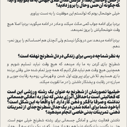
از حس و حالتان بعد از گرفتن مدال طلای جهانی به ما بگویید و این­
که چگونه آن حس و حال را بروز ­دادید؟
خیلی خوشحال بودم که توانستم این موفقیت را به دست بیاورم.
بردیا برای ادامه جواب کمی مکث می­کند و مادر­ در ادامه می­گوید: بردیا اصلا هیچ
وقت خوشحالی­اش را بروز نمی­دهد.
بردیا ادامه می­دهد: من درونگرا نیستم ولی آن­چنان هم احساساتم را بروز نمی­
دهم.
به نظر شما چه درسی برای زندگی در دل شطرنج نهفته است؟
شطرنج بازی کردن به ما یاد می­دهد که هیچ وقت نباید تسلیم شویم و
همچنین هیچ وقت هم نباید فکر کنیم که همه چیز تمام شده حتی وقتی برنده
بازی هستیم. تلاش برای پیروزی، اول شدن و قهرمانی، روحیه رقابت­ جویی و
مبارزه در رقابت و پشتکار داشتن را در ما تقویت می­کند.
خیلی­ها تصورشان از شطرنج به عنوان یک رشته ورزشی این است
که فعالیتی است با حداقل انرژی بدنی که نیاز به آمادگی جسمانی
نداشته و صرفا با فکر و ذهن کار دارد. آیا واقعا به این شکل است؟
آیا خود شما برای آماده شدن در یک جدال شطرنج جدای از تمرینات
ذهنی، تمرینات­ بدنی خاصی انجام می­دهید؟
داشتن فعالیت بدنی و آمادگی جسمانی برای رشته شطرنج خیلی مهم است.
حتی بزرگ­ترین بازیکن­های دنیا هم بعد از مدتی که در یک بازی سه الی چهار