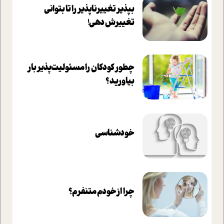
بپذير تغييرناپذير را تا بتواني
تغييرش دهي!‏
چطور کودکان را مسئولیت‌پذیر بار
بیاورید؟
خودشناسی
چرا از خودم متنفرم؟