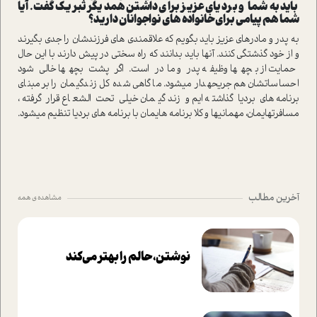
باید به شما و بردیای عزیز برای داشتن همدیگر تبریک گفت. آیا
شما هم پیامی برای خانواده­ های نواجوانان دارید؟
به پدر و مادرهای عزیز باید بگویم که علاقمندی­ های فرزندشان را جدی بگیرند
و از خود گذشتگی کنند. آن­ها باید بدانند که راه سختی در پیش دارند با این حال
حمایت از بچه­ها وظیفه پدر و مادر است. اگر پشت بچه­ها خالی ­شود
احساساتشان هم جریحه­دار می­شود. ما گاهی شده کل زندگی­مان را بر مبنای
برنامه ­های بردیا گذاشته­ ایم و زندگی­مان خیلی تحت ­الشعاع قرار گرفته،
مسافرت­هایمان، مهمانی­ها و کلا برنامه­ هایمان با برنامه ­های بردیا تنظیم می­شود.
آخرین مطالب
مشاهده ی همه
نوشتن، حالم را بهتر می‌کند