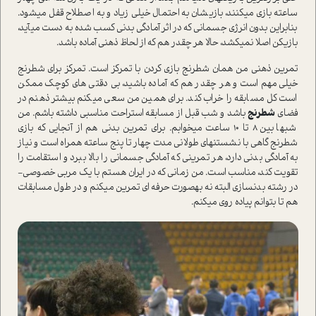
ساعته بازی می­کنند، بازی­شان به احتمال خیلی زیاد و به اصطلاح قفل می­شود.
بنابراین بدون انرژی جسمانی که در اثر آمادگی بدنی کسب شده به دست می­آید،
بازیکن اصلا نمی­کشد، حالا هر چقدر هم که از لحاظ ذهنی آماده باشد.
تمرین ذهنی من همان شطرنج بازی کردن با تمرکز است. تمرکز برای شطرنج
خیلی مهم است و هر چقدر هم که آماده باشید، بی­ دقتی­ های کوچک ممکن
است کل مسابقه را خراب کند. برای همین من سعی می­کنم بیشتر ذهنم در
فضای
شطرنج
باشد و شب قبل از مسابقه استراحت مناسبی داشته باشم. من
شب­ها بین 8 تا 10 ساعت می­خوابم. برای تمرین بدنی هم از آنجایی که بازی
شطرنج گاهی با نشستن­های طولانی مدت چهار تا پنج ساعته همراه است و نیاز
به آمادگی بدنی دارد، هر تمرینی که آمادگی جسمانی را بالا ببرد و استقامت را
تقویت کند، مناسب است. من زمانی که در ایران هستم با یک مربی خصوصی­
در رشته بدنسازی البته نه به­صورت حرفه­ ای تمرین می­کنم و در طول مسابقات
هم تا بتوانم پیاده­ روی می­کنم.