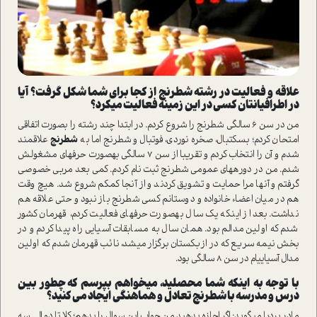
علاقه و فعالیت در رشته شطرنج از کجا برای شما شکل گرفت؟ آیا
در اطرافیانتان کسی در این زمینه فعالیت می­کرد؟
من در سن 6 سالگی شطرنج را شروع کردم. در ابتدا چند رشته را بصورت اتفاقی
امتحان کردم؛ بسکتبال، صخره ­نوردی، فوتبال و شطرنج اما به
شطرنج
علاقمند
شدم و آن را انتخاب کردم و تقریبا از سن 7 سالگی به­صورت حرفه­ای مشغولش
شدم. من در دوره­های عمومی شطرنج ثبت نام کردم. کمی بعد مربی خصوصی
گرفتم و آن­ها مرا حمایت و تشویق کردند و از آنجا کم­کم شروع شد. هیچ وقت
هم در میان اعضاء خانواده و دوستانم کسی شطرنج باز نبود و حتی علاقه هم
نداشت. بعد از این­که یک سال به­صورت حرفه­ای فعالیت کردم، قهرمان کشور
شدم که اولین مدالم بود. همان سال به مسابقات آسیایی راه پیدا کردم و در
بخش نیمه سریع که در ازبکستان برگزار می­شد، نائب قهرمان شدم که اولین
مدال آسیایی­ام در سن 8 سالگی بود.
با توجه به این­که شما محصلید، می­خواهم بپرسم که چطور بین
درس و مدرسه با شطرنج تعادل و هماهنگی ایجاد می ­کنید؟
مادر بردیا می­گوید: اگر اجازه بدهید من جواب این سوال را بدهم؛ کلا تا دو الی سه