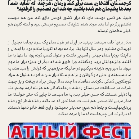
گرجستان، افتخاری­ست برای کشورمان، هر چند که شاید شما
بعدها پشیمان هم شده باشید. چه شد این تصمیم را گرفتید؟
طبیتا هر کسی دوست دارد که برای کشور خودش بازی کند، من هم دوست
داشتم برگردم اما بعد مردد شدم شاید که تصمیم درستی نبود و البته اکنون هم
خیلی مطمئن نیستم.
مادر بردیا ادامه می­دهد: ببینید در ایران در طول سال یک سری برنامه تجلیل از
قهرمانان داشتیم و در سال تنها یک برنامه بود که تقریبا منظم بود. با این­حال و
با اینکه بردیا مدال جهانی و آسیایی داشت و عنوان کسب کرده بود اما تنها به ما
گفتند جایزه­هایتان پرید و نگفتند چرا. طوری شد که دیگر آن جایزه برای ما مهم
نبود. ما می­رویم، هزینه می­کنیم در حالی­که جایزه­هایی که قولش را می­دهند، به
ما نمی­دهند و حتی در گرفتن ویزا هم مثلا برای من مادر به عنوان همراه،
کوچکترین کمکی نکردند. تقاضای ما چند سال پیش برای دریافت ویزا جهت
شرکت در مسابقات صربستان رد شد، درحالی­که کلی هم هزینه کرده بودیم. این­
ها دلایلی هستند که حس خیلی بدی به ما می­دهد تا جایی که حتی خواسته ما
دیگر مربی اختصاصی هم نیست. همان­طور که می­دانید رشته شطرنج رشته
پرهزینه­ای­ست و اینجا هم هیچ حمایتی نمی­شود و این فقط خانواده­ها هستند
که درگیرند. این چیزهاست که ما را مردد می­کند