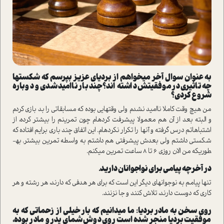
به­ عنوان سوال آخر می­خواهم از بردیای عزیز بپرسم که شکست­ها
چه تاثیری در موفقیتش داشته ­اند؟ چند بار ناامید شدی و دوباره
شروع کردی؟
من هیچ وقت کاملا ناامید نشدم ولی وقت­هایی بوده که مسابقاتی را بد بازی کردم
و البته بعد از آن هم معمولا پیشرفت کرده­ام چون تمرینم را بیشتر کرده، از
اشتباهاتم درس گرفته­ و آن­ها را تکرار نکرده­ام. این اتفاق چند باری برایم افتاده که
شکستی داشتم ولی بعدش پیشرفتی هم داشتم به واسطه تمرین بیشتر. به­
طوری­که من الان روزی 6 تا 8 ساعت تمرین می­کنم.
در آخر چه پیامی برای نواجوانان دارید.
تنها پیامم به نوجوان­های دیگر این است که برای هر هدفی که دارند، هر رشته و هر
کاری که دوست دارند، تلاش کنند و جا نزنند.
روی سخن به مادر بردیا: ما می­دانیم که بار خیلی از زحماتی که به
موفقیت بردیا منجر شده است روی دوش شمای پدر و مادر بوده،