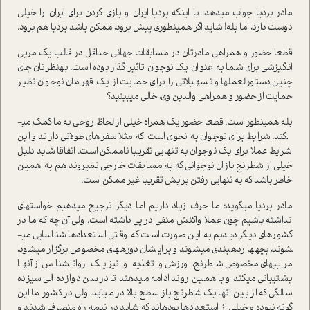
مادر بردیا جواب می­دهد: با اینکه بردیا ایران و بازی کردن برای ایران را خیلی
دوست دارد، اما بله! شاید اگر همین­طوری پیش برود، ممکن باشد بردیا هم برود.
قطعا حضور و همراهی مادرتان در مسابقات جهانی حداقل در قالب یک مربی
انگیزشی برای شما به عنوان یک نوجوان تاثیر گذار بوده است. به­نظرتان جای
چنین دستورالعمل­ها و تسهیلاتی را برای حمایت از یک قهرمان نوجوان نظیر
حمایت از حضور و همراهی والدین وی، خالی می­بینید؟
بله همینطور است. قطعا حضور یک همراه خیلی از لحاظ روحی به ما کمک می­
کند. شرایط برای نوجوان به نحوی است که مثلا سفرهای طولانی دارند و این
شرایط عملا برای یک نوجوان به تنهایی تقریبا ناممکن است. اتفاقا شاید دلیل
خیلی از شطرنج بازان نوجوانی که به مسابقات خارجی نمی­روند هم به همین
خاطر باشد که به تنهایی رفتن برایش تقریبا غیر ممکن است.
مادر بردیا می­گوید: ما حرف زیاد داریم اما دیگر ترجیح می­دهیم خواسته­ای
نداشته باشیم چون عملا واکنش منفی در پی داشته است. ولی آن چه که ما در
کشورهای دیگر دیدیم به این صورت است که وقتی استعدادها شناسایی می­
شوند، بچه­ها رده­بندی می­شوند و برایشان دوره­های مخصوص برگزار می­شود،
مربی­های مخصوص شطرنج، ورزش و تغذیه و نیز یک روانشناس از آن­ها
پشتیبانی می­کند و با همین روند ادامه می­دهند تا در سن دوازده الی سیزده
سالگی که از بین آن­ها یک شطرنج باز سطح بالا در می­آید. ولی در کشور ما این
گونه نبوده و خیلی از استعدادها بوده­اند که شاید در نیمه راه منصرف شدند و