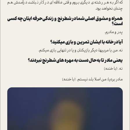
که اگر به هر رشته­ ی دیگری بروم وقتی علاقه­ ای در کار نباشد، درآمدش هم
چندان نخواهد بود.
همراه و مشوق اصلی شما در شطرنج و زندگی حرفه ­ای­تان چه کسی
است؟
پدر و مادرم.
آیا در خانه با ایشان تمرین و بازی می­کنید؟
نه. من با مربی­ها، دیگر بازیکنان و یا در تنهایی بازی می­کنم.
یعنی مادر تا به حال دست به مهره­ های شطرنج نبردند؟
نه. (با خنده)
مادر بردیا: من اصلا بلد نیستم. (با خنده)