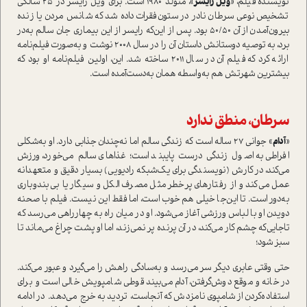
نویسنده فیلم، «
ویل رایسر
»، متولد 1980 ا‌ست. برای ویل رایسر در 25 سالگی
تشخیص نوعی سرطان نادر در ستون‌فقرات داده شد که شانس مردن یا زنده
بیرون‌آمدن از آن 50/50 بود. پس از این‌که رایسر از این بیماری جان سالم به‌در
برد، به توصیه دوستانش دا‌ستان آن را در سال 2008 نوشت و به‌صورت فیلم‌نامه
ارائه کرد که فیلم آن در سال 2011 ساخته شد. این، اولین فیلم‌نامه او بود که
بیشترین شهرتش هم به‌واسطه همان به‌دست‌آمده ا‌ست.
سرطان، منطق ندارد
«
آدام
» جوانی 27 ساله ا‌ست که زندگی سالم اما نه‌چندان جذابی دارد. او به‌شکلی
افراطی به اصول زندگی درست پایبند ا‌ست؛ غذاهای سالم می‌خورد، ورزش
می‌کند، در کارش (نویسندگی برای یک‌شبکه رادیویی) بسیار دقیق و متعهدانه
عمل می‌کند و از رفتار‌های پرخطر مثل مصرف الکل و سیگار یا بی‌بندوباری
به‌دور ا‌ست. تا این‌جا خیلی هم خوب ا‌ست، اما فقط این نیست. فیلم با صحنه
دویدن او با لباس ورزشی آغاز می‌شود. او در میان راه به چهارراهی می‌رسد که
تا‌جایی‌که چشم کار می‌کند، در آن پرنده پر نمی‌زند، اما او پشت چراغ می‌ماند تا
سبز شود؛
حتی وقتی عابری دیگر سر می‌رسد و به‌سادگی راهش را می‌گیرد و عبور می‌کند.
در خانه و موقع دوش‌گرفتن، آدام می‌بیند قوطی شامپویش خالی ا‌ست و برای
ا‌ستفاده‌کردن از شامپوی نامزدش که آنجا‌ست، تردید به خرج می‌دهد. در ادامه