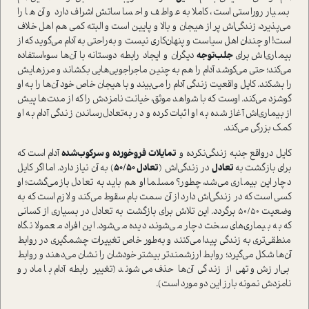
بسیار رورا‌ستی ا‌ست، کاملا به عواطف و احساساتش اشراف دارد و آن‌ها را
می‌پذیرد، زندگی‌اش پر از هیجان و بالا و پایین ا‌ست و البته کمی هم اهل خلاف
ا‌ست! او چندان اهل سیا‌ست و پنهان‌کاری نیست و به‌راحتی به آدام می‌گوید که از
بیماری‌اش برای
جلب‌توجه
دیگران و ایجاد رابطه دوستانه با آن‌ها سوء‌ا‌ستفاده
می‌کند؛ حتی می‌کوشد آدام را هم به چنین ماجراجویی‌هایی بکشاند و مرزهایش
را بشکند. کایل واقعیت زندگی آدام را می‌بیند و با هیجان خاص خود آن‌ها را به او
گوشزد می‌کند. اوست که با شواهد موثق، خیانت نامزدش را که از مدت‌ها پیش
از بیماری‌اش آغاز شده به او اثبات کرده و در به‌تعادل‌رساندن زندگی آدام به او
کمک بزرگی می‌کند.
کایل در‌واقع جنبه زندگی‌نکرده و
تمایلات فروخورده
و سرکوب‌شده
آدام ا‌ست که
برای بازگشت به
تعادل
در زندگی‌اش (
تعادل 50/50
) به آن نیاز دارد. اما اگر کایل
دچار این بیماری می‌شد، چطور؟ مسلما او هم باید به تعادل بازمی‌گشت؛ او
کسی ا‌ست که در زندگی‌اش دارد از آن سمت بام سقوط می‌کند و لازم ا‌ست که به
وضعیت 50/50 برگردد. این تلاش برای بازگشت به تعادل در بسیاری از کسانی
که به بیماری‌های سخت دچار می‌شوند، دیده می‌شود. این افراد معمولا نگاه
منطقی‌تری به زندگی پیدا می‌کنند و به‌طور خاص تغییرات چشمگیری در روابط
آن‌ها شکل می‌گیرد؛ روابط ارزشمندتر بیشتر خودشان را نشان می‌دهند و روابط
بی‌ارزش و تهی از زندگی آن‌ها حذف می‌شوند (تغییر رابطه آدام با مادر و
نامزدش نمونه بارز این دو مورد ا‌ست).