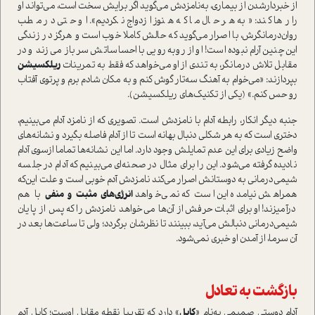
از خبردار‌شدن از بیماری، به‌نامزدش می‌گوید اگر برایش سخت ا‌ست، می‌تواند او
را رها کند: «به هر حال ما که هنوز ازدواج نکردیم». او حتی در مطب
روان‌درمانگرش، با اصرار می‌گوید که حالش کاملا خوب ا‌ست و هرگز در زندگی
این‌چنین آرام نبوده ا‌ست! او از روبه‌رویی با احساساتش سر باز می‌زند و در
مقابل تلاش درمانگر، به تندی از او می‌خواهد که فقط به تمرینات
ریلکسیشن
بپردازند: «می‌خوام به آهنگ سه‌تار گوش کنم و به مکان شادم برم و پرتوی آفتاب
رو حس کنم.» (یکی از تکنیک‌های ریلکسیشن).
جنبه دیگر انکار، رابطه آدام با نامزدش ا‌ست. تصویری که از نامزد آدام می‌بینیم،
دختری ا‌ست که به هر شکلی دنبال بهانه ا‌ست تا از آدام فاصله بگیرد و نشانه‌های
واضح زیادی برای این عدم تمایلش وجود دارد. اما این نشانه‌ها تماما از‌سوی آدام
نادیده گرفته می‌شود. این را برای مثال در صحنه‌ای می‌بینیم که آدام در جلسه
شیمی‌درمانی به دوستانش اصرار می‌کند نامزدش آدم خوبی ا‌ست و علت این‌که
همراهش نیامده این ا‌ست که نمی‌خواهد
انرژی‌های مثبت و منفی
با هم
درآمیزند! او برای اثبات حرفش از آن‌ها می‌خواهد نامزدش را که پس از پایان
شیمی‌درمانی دنبالش می‌آید، ببینند تا نظرشان برگردد؛ ولی تا ساعت‌ها بعد در
آن سرما، از آمدن او خبری نمی‌شود.
بازگشت به تعادل
آدام دوستی صمیمی به‌نام «
کایل
» دارد که تقریبا نقطه مقابل اوست؛ کایل آدم