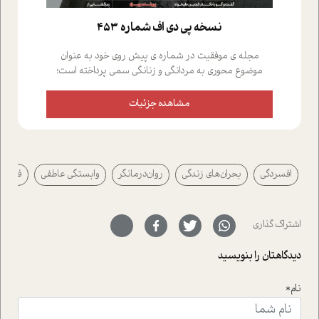
نسخه پي دي اف شماره 453
مجله ی موفقیت در شماره ی پیش روی خود به عنوان
موضوع محوری به مردانگی و زنانگی سمی پرداخته است؛
علاوه بر این که؛ گفت و گویی اختصاصی داشته ایم با فردین
علیخواه، جامعه شناس در بخش های مختلف تلاش کرده ایم
مشاهده جزئیات
از دریچه های گوناگون به این موضوع مهم بپردازیم.فصل
ایستگاه؛ شما را با دیدگاه های روانشناسان و کارشناسان
پیرامون موضوع مردانگی و زنانگی سمی و نیز چالش های
پیرامون آن آشنا می کند.در بخش دو فنجان داغ به سراغ افرادی
افسردگی
بحران‌های زندگی
روان‌درمانگر
وابستگی عاطفی
فیلم۵۰/۵۰
رفته ایم که موفقیت را در عمل به اثبات رسانده اند؛ سید
حمیدرضا محتشمی که بیست و پنجمین سال فعالیت حرفه
ای خود را در حوزه ی کوچینگ، توسعه ی فردی و رهبری پشت
سر نهاده است و نیز کرامت عزیز زاده؛ سفیر صلح و دوستی که
اشتراک گذاری
با رکاب زدن در بیش از هفتاد کشور و کاشتن درخت، به نماد
حمایت از محیط زیست و منابع طبیعی تبدیل گشته
دیدگاهتان را بنویسید
است.فصل روایت اجنبی ها در این شماره به دو موضوع
جذاب پرداخته است که عبارتند از جنبش آهستگی و نیز مقاله
نام*
ای که به زندگی شگفت انگیز جین گودال و تاثیرات کاوش های
ایشان در حوزه ی شامپانزه ها بر زندگی امروزی ما نگاهی