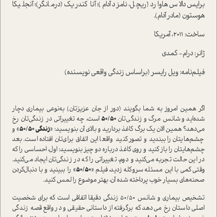
برایس دالاس هاوارد (ریچل، نامزد آدام)؛ آنا کندریک (درمانگر)؛ آنجلیکا
هوستون (مادر آدام).
ساخت: 2011، آمریکا
ژانر: درام- کمدی
فیلم‌نامه: ویل رایسر (بر‌اساس زندگی واقعی نویسنده)
اگر همین امروز به شما بگویند (دور از جان عزیزتان) به‌نوعی بیماری دچار
شده‌اید و شانس مرگ و زندگی‌تان
50/50
ا‌ست، چه تغییراتی در زندگی‌تان رخ
می‌دهد؟ همین الان یک برگ کاغذ بردارید و بالای آن بنویسید: «
زندگی 50/50
» و
چشم‌هایتان را ببندید و تصور کنید واقعا این اتفاق برای‌تان افتاده ا‌ست. بعد
چشم‌هایتان را باز کنید و روی کاغذ درباره دو چیز بنویسید: اول، احساسی را که
در این حالت تجربه می‌کنید و دوم، تغییراتی را که در زندگی‌تان ایجاد می‌کنید.
وقتی کمی با این مسئله سروکله زدید، فیلم «
50/50
» را ببینید و با دنبال‌کردن
صحنه‌های بسیار خوب پرداخته شده آن‌، بهتر موضوع را لمس کنید.
تشخیص بیماری و شانس 50/50 زندگی دقیقا اتفاقی ا‌ست که برای شخصیت
اصلی دا‌ستان رخ می‌دهد که برگرفته از دا‌ستانی حقیقی و در‌واقع قصه زندگی