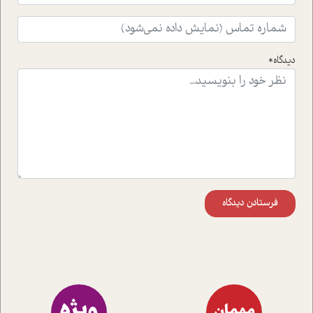
افکنده است.فصل اتاق 333 شما را پای صحبت یک تجربه ی
واقعی در ارتباط با اختلال شخصیت اسکزوئید و مشکلات و نیز
راهکارهای حل آن قرار می دهد که در اتاق درمان اتفاق افتاده
است.در فصل پایانی زیر ذره بین نیز همکاران ما تلاش کرده
دیدگاه*
اند تا در کنار مطالب سرگرمی و انگیزشی، شما را با بهترین و
موثرترین راهکارهای استفاده از هوش مصنوعی در حوزه های
مختلف کسب و کار آشنا کنند.
فرستادن دیدگاه
ویژه
مهمان