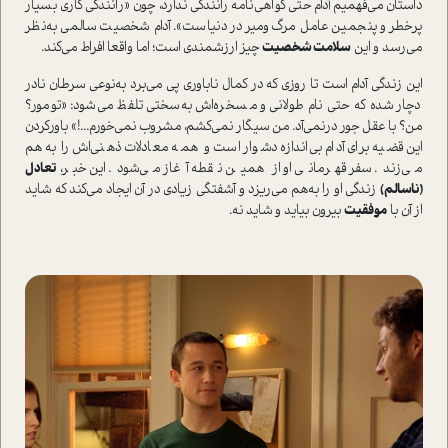
دا‌ستان می‌فهمیم آدام حتی گواهی‌نامه رانندگی ندارد، چون «رانندگی کاری بسیار
پرخطر و پنجمین عامل مرگ‌ومیر در دنیا‌ست». آدام شخصیت سالمی به‌نظر
می‌رسد و این
سلامت شخصیت
چیز ارزشمندی ا‌ست؛ اما واقعا افراط می‌کند.
این زندگی آدام ا‌ست تا روزی که در کمال ناباوری پی می‌برد به‌نوعی سرطان نادر
دچار شده که حتی نام طولانی و مسخره‌اش به‌سختی تلفظ می‌شود: «تومور؟
من؟ با عقل جور درنمی‌آد. من سیگار نمی‌کشم، مشروب نمی‌خورم...!» باور‌کردن
این قضیه برای آدام بی‌اندازه دشوار ا‌ست و همه معادلات ذهنی‌اش را به‌هم
می‌زند. سفر قهرمانی او از همین نقطه آغاز می‌شود. این خبر،
تعادل
(ناسالم)
زندگی او را به‌هم می‌ریزد و آشفتگی زیادی در آن ایجاد می‌کند که شاید
از آن با
موفقیت
بیرون بیاید و شاید نه.