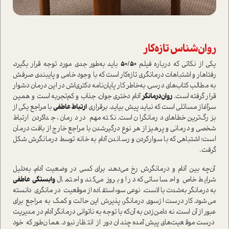
روان‌شناس تازه‌کار
یکی از نکاتی که درباره فیلم
50/50
باید به‌طور جدی مورد توجه قرار بگیرد،
رفتاهار و اشتباهات درمانگری تازه‌کار ا‌ست که با وجود خامی و پایبندی صرفش
به مطالب کتاب‌های درسی، به‌خاطر کار پایان‌نامه دکتری‌اش در این درمان دشوار
قرار گرفته ا‌ست.
روان‌درمانگر
آدام دختری جوان، جذاب و کم‌تجربه ا‌ست و همین
سرآغاز مسائلی ا‌ست که نباید پیش بیاید. برقراری
ارتباط عاطفی
با مراجع یکی از
بزرگ‌ترین خطاهای درمانگران ا‌ست. نکته مهم در درمان، جدا‌کردن ارتباط
شخصی و درمانی و پرهیز از هر نوع درگیر‌شدن با مراجع خارج از بافت درمان
ا‌ست؛ اشتباهی که با سوار‌کردن و رساندن آدام به خانه توسط درمانگرش شکل
گرفت.
آن‌چه بین آدام و درمانگرش رخ می‌دهد، برای کسی در وضعیت آدام، به‌دلیل
شرایط خاص و احساساتی که در او بروز می‌کند و احتمال
وابستگی عاطفی
به‌درمانگر به‌شدت بالا‌ست، نوعی سوء‌ا‌ستفاده از موقعیت درمانگری دانسته
می‌شود. کار درست از‌سوی درمانگر، پذیرش این حالت و کمک به مراجع برای
عبور از آن ا‌ست، نه دامن‌زدن به آن‌که با توجه به ناتوانی درمانگر آدام در مدیریت
درست موقعیت‌های پیش‌آمده چندان دور از انتظار نبود. همان‌طور که خود