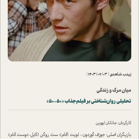
زینب شاهدی
|
1403/07/03
|
میان مرگ و زندگی
تحلیلی روان‌شناختی بر فیلم جذاب «50-50»
کارگردان: جاناتان لووین
بازیگران اصلی: جوزف گوردون- لویت (آدام)؛ سث روگن (کایل، دوست آدام)؛