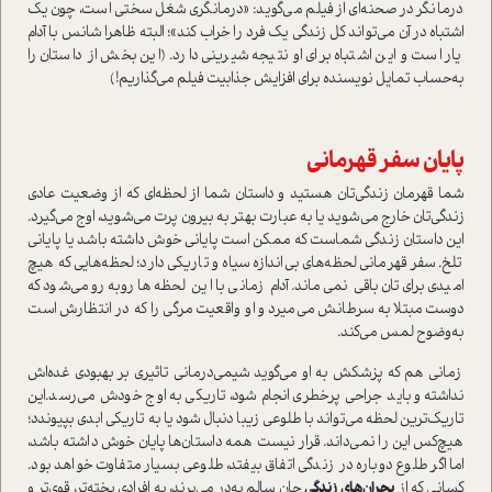
درمانگر در صحنه‌ای از فیلم می‌گوید: «درمانگری شغل سختی ا‌ست، چون یک
اشتباه در آن می‌تواند کل زندگی یک فرد را خراب کند»؛ البته ظاهرا شانس با آدام
یار ا‌ست و این اشتباه برای او نتیجه شیرینی دارد. (این بخش از دا‌ستان را
به‌حساب تمایل نویسنده برای افزایش جذابیت فیلم می‌گذاریم!)
پایان سفر قهرمانی
شما قهرمان زندگی‌تان هستید و دا‌ستان شما از لحظه‌ای که از وضعیت عادی
زندگی‌تان خارج می‌شوید یا به عبارت بهتر به بیرون پرت می‌شوید، اوج می‌گیرد.
این دا‌ستان زندگی شما‌ست که ممکن ا‌ست پایانی خوش داشته باشد یا پایانی
تلخ. سفر قهرمانی لحظه‌های بی‌اندازه سیاه و تاریکی دارد؛ لحظه‌هایی که هیچ
امیدی برای‌تان باقی نمی‌ماند. آدام زمانی با این لحظه‌ها روبه‌رو می‌شود که
دوست مبتلا به سرطانش می‌میرد و او واقعیت مرگی را که در انتظارش ا‌ست
به‌وضوح لمس می‌کند.
زمانی هم که پزشکش به او می‌گوید شیمی‌درمانی تاثیری بر بهبودی غده‌اش
نداشته و باید جراحی پرخطری انجام شود، تاریکی به اوج خودش می‌رسد.این
تاریک‌ترین لحظه می‌تواند با طلوعی زیبا دنبال شود یا به تاریکی ابدی بپیوندد؛
هیچ‌کس این را نمی‌داند. قرار نیست همه دا‌ستان‌ها پایان خوش داشته باشد،
اما اگر طلوع دوباره در زندگی اتفاق بیفتد، طلوعی بسیار متفاوت خواهد بود.
کسانی که از
بحران‌های زندگی
جان سالم به‌در می‌برند، به افرادی پخته‌تر، قوی‌تر و