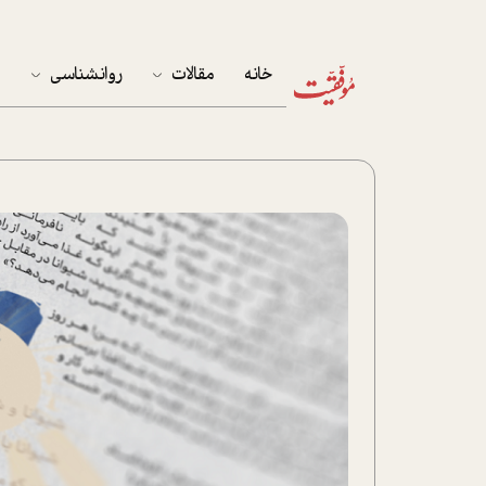
خانه
مقالات
روانشناسی
م
آخرین مقالات
تست روان‌شناسی
مهمان خانه
کوکولوژی
پرونده ویژه
زندگی
نوجوان
کار
پلاس