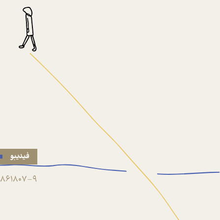
فیدیبو
861807-9