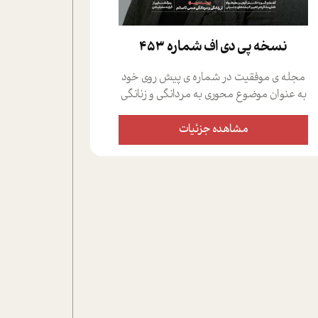
نسخه پي دي اف شماره 453
مجله ی موفقیت در شماره ی پیش روی خود
به عنوان موضوع محوری به مردانگی و زنانگی
سمی پرداخته است؛ علاوه بر این که؛ گفت و
گویی اختصاصی داشته ایم با فردین علیخواه،
مشاهده جزئیات
جامعه شناس در بخش های مختلف تلاش
کرده ایم از دریچه های گوناگون به این موضوع
مهم بپردازیم.فصل ایستگاه؛ شما را با دیدگاه
های روانشناسان و کارشناسان پیرامون
موضوع مردانگی و زنانگی سمی و نیز چالش
های پیرامون آن آشنا می کند.در بخش دو
فنجان داغ به سراغ افرادی رفته ایم که
موفقیت را در عمل به اثبات رسانده اند؛ سید
حمیدرضا محتشمی که بیست و پنجمین
سال فعالیت حرفه ای خود را در حوزه ی
کوچینگ، توسعه ی فردی و رهبری پشت سر