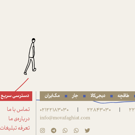
طاقچه
دیجی‌کالا
جار
مگ‌ایران
دسترسی سریع
22
22843030
02122183030
تماس با ما
|
|
info@movafaghiat.com
درباره‌ی ما
تعرفه تبلیغات