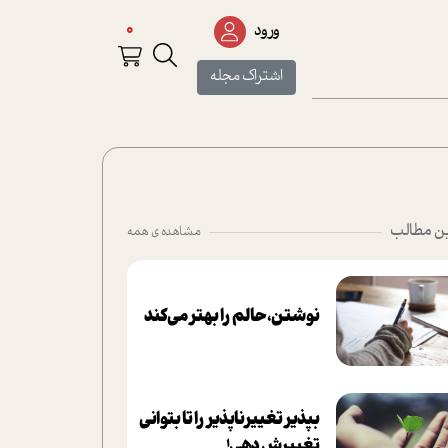
0
ورود
اشتراک مجله
ن مطالب
مشاهده ی همه
نوشتن، حالم را بهتر می‌کند
بپذير تغييرناپذير را تا بتواني
تغييرش دهي!‏