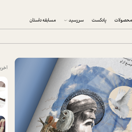
حصولات
پادکست
سررسید
مسابقه داستان
سررسید 1403
سفارش شرکتی سررسید 1403
پکيج نوروزي موفقيت
آخری
تقویم رومیزی
تقویم دیواری