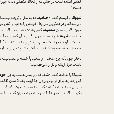
اتفاقی افتاده است در حالی که از لحاظ منطقی همه چیز ب
است؟"
شیوانا
با تبسم گفت: "
جذابیت
که به مال و ثروت نیست! 
دور شبانه و در بدترین شرایط، خودش را به آب و آتش می‌ز
چون وقتی انسان
مجذوب
کسی شده باشد حتی اگر محبوبش
جذابیت
ثروت
هم نیست چون وقتی برای کسی جذاب باش
نیست و او حاضر است تمام ثروتش را به تو بدهد تا کنار 
همسایه جذاب نبوده که فرد به ظاهر متفاوت‌تری را به او 
دختر جوان که این سخنان را شنید با خشم و عصبانیت فریا
داشت فرق زباله و گل را می‌فهمید."
شیوانا با لبخند گفت: "شک ندارم پسر همسایه این
خود
این رفتارها برای از بین بردن جذابیت یک انسان کفایت م
بیرون خانه خود بگردید کمی به سمت خود نگاه کنید و 
بگردید. اگر این نقص‌ها را در وجود خود جبران کنید مط