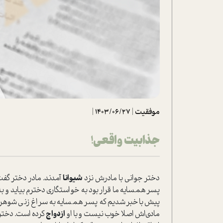
تحلیل فیلم
شیوانا
داستان
موفقیت
|
1403/06/27
|
جذابیت واقعی!
دختر جوانی با مادرش نزد
شیوانا
آمدند. مادر دختر گف
پسر همسایه ما قرار بود به خواستگاری دخترم بیاید و ب
پیش باخبر شدیم که پسر همسایه به سراغ زنی شوهرمر
مادی‌اش اصلا خوب نیست و با او
ازدواج
کرده است. دخترم