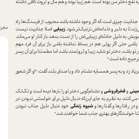
ه نفع دختر من بوده است. هم زیبا بوده و هم مال و ثروت کافی داشته
جذابیت چیزی است که اگر وجود داشته باشد محبوب از فرسنگ‌ها راه
معرف
ند تا به دلبر و دلداده‌اش نزدیک‌تر شود.
زیبایی
اصلا جذابیت نیست
 به دلیل حادثه‌ای زیبایی‌اش را از دست بدهد باز کنار او می‌ماند.
ی حتی اگر پولی هم در بساط نداشته باشی باز برای آن فرد مهم
تو باشد. دختر تو شاید زیبا و ثروتمند باشد اما مطمئنا برای آن پسر
ترجیح داده است."
د زد و به پسر همسایه دشنام داد و با صدای بلند گفت: "او اگر شعور
بینی
و
فخرفروشی
و دشنام‌گویی دختر تو را بارها دیده است و تک‌تک
ی‌کنند. به نظرم به جای این‌که دنبال دلیل برای خواستنی نبودن، در
در رفتارها و گفتارها و
شیوه زندگی
خود دنبال دلیل جذاب نبودن
مئنا خواستگارهای بهتری جذب شما خواهند شد."