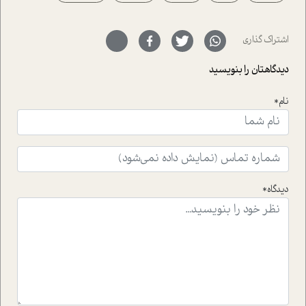
حمیدرضا محتشمی که بیست و پنجمین سال فعالیت حرفه
ای خود را در حوزه ی کوچینگ، توسعه ی فردی و رهبری پشت
سر نهاده است و نیز کرامت عزیز زاده؛ سفیر صلح و دوستی که
اشتراک گذاری
با رکاب زدن در بیش از هفتاد کشور و کاشتن درخت، به نماد
حمایت از محیط زیست و منابع طبیعی تبدیل گشته
دیدگاهتان را بنویسید
است.فصل روایت اجنبی ها در این شماره به دو موضوع
جذاب پرداخته است که عبارتند از جنبش آهستگی و نیز مقاله
نام*
ای که به زندگی شگفت انگیز جین گودال و تاثیرات کاوش های
ایشان در حوزه ی شامپانزه ها بر زندگی امروزی ما نگاهی
افکنده است.فصل اتاق 333 شما را پای صحبت یک تجربه ی
واقعی در ارتباط با اختلال شخصیت اسکزوئید و مشکلات و نیز
راهکارهای حل آن قرار می دهد که در اتاق درمان اتفاق افتاده
است.در فصل پایانی زیر ذره بین نیز همکاران ما تلاش کرده
دیدگاه*
اند تا در کنار مطالب سرگرمی و انگیزشی، شما را با بهترین و
موثرترین راهکارهای استفاده از هوش مصنوعی در حوزه های
مختلف کسب و کار آشنا کنند.