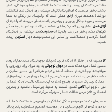
شما در دوران کودکی و نوجوانی با اطرافیانتان داشتید و همین‌طور بر تاثیراتی
دلالت می‌کنند که آن روابط بر شخصیت شما داشتند. هر چه این درختان بلند‌تر
باشند، به‌نظر می‌رسد که اطرافیانتان تاثیرات بیشتری روی زندگی شما گذاشتند.
نور نشان‌دهنده‌ی میزان
آزادی
عملی است که والدینتان در زندگی به شما
می‌دادند و هرچه جنگل پرنورتر و روشن‌تر باشد، به‌نظر می‌رسد که والدینتان
آزادی عمل
بیشتری برای انجام کارهایتان به شما می‌دادند. برعکس هر چه جنگل
کم‌نورتر باشد، به‌نظر می‌رسد والدینتان
محدودیت‌
های بیشتری در زندگی‌تان
اعمال کردند و احتمالا شما بر اساس این محدودیت‌ها دچار
استرس
زیادی
شدید.
۲)
مسیری که در جنگل از آن گذر کردید نمایانگر نوجوانی‌تان است. نمایان بودن
مسیر، نشان می‌دهد که شما در
دوران نوجوانی
به چه میزان برای رویارویی با
موقعیت‌ها و چالش‌های مختلف آماده بودید و هر قدر این مسیر نمایان‌تر
باشد، به‌نظر می‌رسد که شما در پیش‌بینی چالش‌ها و رویارویی با آن‌ها موفق‌تر
عمل کردید. یک مسیر با وضوح کمتر به این مسئله دلالت دارد که شما در
دوران نوجوانی
آگاهی
کمتری نسبت به محیط پیرامونتان داشتید و بنابراین
احتمالا رخ دادن برخی اتفاقات، شما را سردرگم می‌کرده است.
مسیرهای متعدد موجود در جنگل نمایانگر کارهای مهمی هستند که شما باید
در دوران نوجوانی انجام می‌دادید و در موردشان تصمیم می‌گرفتید؛ بنابراین اگر