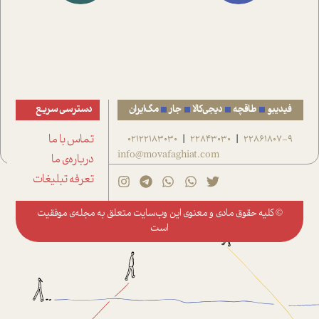
فیدیبو
طاقچه
دیجی‌کالا
جار
مگ‌ایران
دسترسی سریع
22861807-9
22843030
02122183030
تماس با ما
|
|
info@movafaghiat.com
درباره‌ی ما
تعرفه تبلیغات
© کلیه حقوق مادی و معنوی این وب‌سایت متعلق به
مجله‌ی موفقیت
است