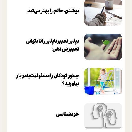
نوشتن، حالم را بهتر می‌کند
بپذير تغييرناپذير را تا بتواني
تغييرش دهي!‏
چطور کودکان را مسئولیت‌پذیر بار
بیاورید؟
خودشناسی