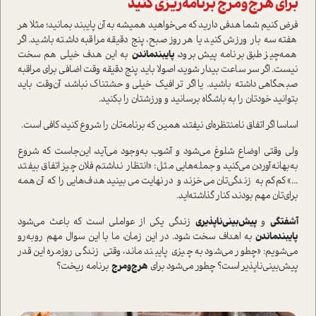
برای هرج‌و‌مرج برنامه‌ریزی کنید
فرض کنیم شما هدفی دارید که می‌خواهید همیشه به آن پایبند بمانید؛ مثلا هر
هفته سه بار ورزش کنید یا هر‌روز صبح، پنج دقیقه مراقبه داشته باشید. اگر
همه‌چیز طبق برنامه پیش برود،
پایبند‌ماندن
به این هدف خیلی هم سخت
نیست. اگر سر ساعت بیدار شوید، اصولا باید پنج دقیقه وقت اضافی برای مراقبه
صبحگاهی داشته باشید. یا اگر ترافیک خیلی وحشتناک نباشد، آن‌وقت باید
بتوانید خودتان را به باشگاه برسانید و ورزشتان را بکنید.
اساسا اگر اتفاق نامنتظره‌ای نیفتد، همین که برنامه‌تان را شروع کنید، کافی ا‌ست.
ولی وقتی اوضاع شلوغ می‌شود و آشوب به‌وجود می‌آید، این‌جا‌ست که شروع
به‌بهانه‌آوردن می‌کنید و جمله‌هایی مثل: «انتظار نداشتم فلان چیز اتفاق بیفتد
...» کم‌کم به زندگی‌تان می‌خزند و در‌نهایت می‌بینید هدف‌هایی را که آن‌همه
برای‌تان مهم بودند، کنار گذاشته‌اید.
آشفتگی
و
پیش‌بینی‌ناپذیری
زندگی یکی از عواملی ا‌ست که باعث می‌شود
پایبند‌ماندن
به اهداف سخت شود. در این زمان، ما با این سوال مهم روبه‌رو
می‌شویم: «چطور می‌شود به چیزی پایبند ماند، وقتی زندگی روزمره این‌قدر
پیش‌بینی‌ناپذیر ا‌ست؟ چطور می‌شود برای
هرج‌و‌مرج
برنامه ریخت؟