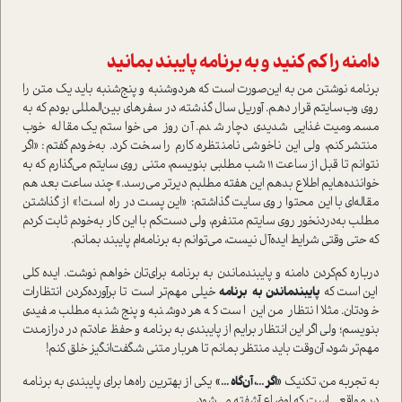
دامنه را کم کنید و به برنامه پایبند بمانید
برنامه نوشتن من به این‌صورت ا‌ست که هر‌دوشنبه و پنج‌شنبه باید یک متن را
روی وب‌سایتم قرار دهم. آوریل سال گذشته، در سفرهای بین‌المللی بودم که به
مسمومیت غذایی شدیدی دچار شدم. آن روز می‌خوا‌ستم یک مقاله خوب
منتشر کنم، ولی این ناخوشی نامنتظره، کارم را سخت کرد. به‌خودم گفتم: «اگر
نتوانم تا قبل از ساعت 11 شب مطلبی بنویسم، متنی روی سایتم می‌گذارم که به
خواننده‌هایم اطلاع بدهم این هفته مطلبم دیرتر می‌رسد.» چند ساعت بعد هم
مقاله‌ای با این محتوا روی سایت گذاشتم: «این پست در راه ا‌ست!» از گذاشتن
مطلب به‌دردنخور روی سایتم متنفرم، ولی دست‌کم با این کار به‌خودم ثابت کردم
که حتی وقتی شرایط ایده‌آل نیست، می‌توانم به برنامه‌ام پایبند بمانم.
درباره کم‌کردن دامنه و پایبند‌ماندن به برنامه برای‌تان خواهم نوشت. ایده کلی
این ا‌ست که
پایبند‌ماندن به
برنامه
خیلی مهم‌تر ا‌ست تا برآورده‌کردن انتظارات
خودتان. مثلا انتظار من این ا‌ست که هر‌دوشنبه و پنج‌شنبه مطلب مفیدی
بنویسم؛ ولی اگر این انتظار برایم از پایبندی به برنامه و حفظ عادتم در درازمدت
مهم‌تر شود، آن‌وقت باید منتظر بمانم تا هر‌بار متنی شگفت‌انگیز خلق کنم!
به تجربه من‌، تکنیک
«اگر ...، آن‌گاه ...»
یکی از بهترین راه‌ها برای پایبندی به برنامه
در مواقعی ا‌ست که اوضاع آشفته می‌شود.