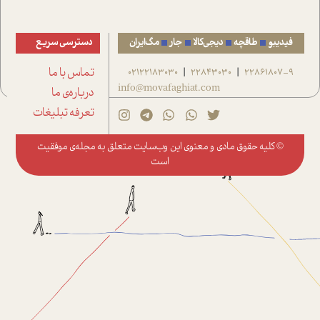
فیدیبو
طاقچه
دیجی‌کالا
جار
مگ‌ایران
دسترسی سریع
22861807-9
22843030
02122183030
تماس با ما
|
|
info@movafaghiat.com
درباره‌ی ما
تعرفه تبلیغات
© کلیه حقوق مادی و معنوی این وب‌سایت متعلق به
مجله‌ی موفقیت
است