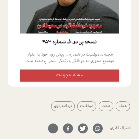
نسخه پي دي اف شماره 453
مجله ی موفقیت در شماره ی پیش روی خود به عنوان
موضوع محوری به مردانگی و زنانگی سمی پرداخته است؛
علاوه بر این که؛ گفت و گویی اختصاصی داشته ایم با فردین
علیخواه، جامعه شناس در بخش های مختلف تلاش کرده ایم
مشاهده جزئیات
از دریچه های گوناگون به این موضوع مهم بپردازیم.فصل
ایستگاه؛ شما را با دیدگاه های روانشناسان و کارشناسان
پیرامون موضوع مردانگی و زنانگی سمی و نیز چالش های
پیرامون آن آشنا می کند.در بخش دو فنجان داغ به سراغ افرادی
هدف
عادت
موفقیت
برنامه‌ریزی
رفته ایم که موفقیت را در عمل به اثبات رسانده اند؛ سید
حمیدرضا محتشمی که بیست و پنجمین سال فعالیت حرفه
ای خود را در حوزه ی کوچینگ، توسعه ی فردی و رهبری پشت
سر نهاده است و نیز کرامت عزیز زاده؛ سفیر صلح و دوستی که
اشتراک گذاری
با رکاب زدن در بیش از هفتاد کشور و کاشتن درخت، به نماد