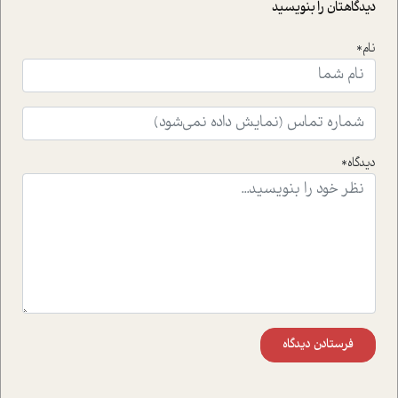
حمایت از محیط زیست و منابع طبیعی تبدیل گشته
دیدگاهتان را بنویسید
است.فصل روایت اجنبی ها در این شماره به دو موضوع
جذاب پرداخته است که عبارتند از جنبش آهستگی و نیز مقاله
نام*
ای که به زندگی شگفت انگیز جین گودال و تاثیرات کاوش های
ایشان در حوزه ی شامپانزه ها بر زندگی امروزی ما نگاهی
افکنده است.فصل اتاق 333 شما را پای صحبت یک تجربه ی
واقعی در ارتباط با اختلال شخصیت اسکزوئید و مشکلات و نیز
راهکارهای حل آن قرار می دهد که در اتاق درمان اتفاق افتاده
است.در فصل پایانی زیر ذره بین نیز همکاران ما تلاش کرده
دیدگاه*
اند تا در کنار مطالب سرگرمی و انگیزشی، شما را با بهترین و
موثرترین راهکارهای استفاده از هوش مصنوعی در حوزه های
مختلف کسب و کار آشنا کنند.
فرستادن دیدگاه