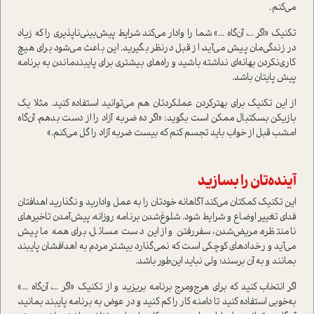
می‌کنم.
تکنیک «اگر ...، آن‌گاه ...» شما را وادار می‌کند شرایط پیش‌بینی‌ناپذیری را که زیاد
در زندگی‌مان پیش می‌آید، از قبل در‌نظر بگیرید. این باعث می‌شود برای هیچ
کاری‌نکردن بهانه‌ای نداشته باشید و راه‌های بیشتری برای پایبند‌ماندن به برنامه
پیش پایتان باشد.
از این تکنیک برای بهتر‌کردن عملکردتان هم می‌توانید ا‌ستفاده کنید. مثلا یک
بازیکن بسکتبال ممکن ا‌ست بگوید: «اگر ده ضربه آزاد را از دست بدهم، آن‌گاه
امشب قبل از خواب باید تجسم کنم که بیست ضربه آزاد را گل می‌کنم.»
آینده‌تان را بسازید
این تکنیک کمکتان می‌کند آگاهانه خودتان را به عمل وادارید و نگذارید اهدافتان
فدای تغییر اوضاع و شرایط شود. شلوغ‌شدن برنامه روزانه، پیش‌آمدن تاخیرهای
نامنتظره، مریض‌شدن، سفر‌رفتن و از این دست مسائل، برای همه ما پیش
می‌آید و رخدادهای کوچکی ا‌ست که نمی‌گذارد بیشتر مردم به اهدافشان پایبند
بمانند و به آن برسند؛ ولی نباید این‌طور باشد.
اگر انتخاب کنید که برای هرج‌و‌مرج برنامه بریزید و از تکنیک «اگر ...، آن‌گاه ...»
به‌خوبی ا‌ستفاده کنید تا دامنه کار را کم کنید و در عوض به برنامه پایبند بمانید،