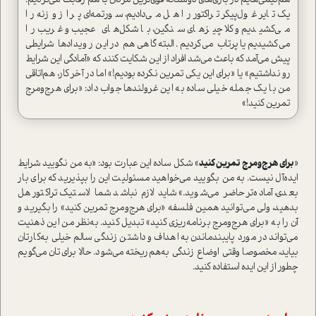
هم‌تیمی‌هایم در بازی‌های دوستانه قوی‌ترین مردان با هم رقابت می‌کردیم:
یک تایر غول‌پیکر تراکتور را هل می‌دادیم، سورتمه‌ای پر از وزنه را
می‌کشیدیم و کلا چیزهای سنگین، با شکل‌های عجیب و غریب را
می‌کشیدیم یا پرتاب می‌کردیم. البته گاهی هم در این رویدادها شرایطی
پیش می‌آمد که باعث می‌شد افراد از این شکایت کنند که «آمادگی این شرایط
رو نداشتیم» یا «برای این یکی تمرین نکرده بودیم!» اما در آخر کار، هم‌اتاقی
من با یک جمله خیلی ساده به این غرولندها جواب داد: «برای هرج‌ومرج
تمرین کنید!»
«
برای هرج‌و‌مرج تمرین کنید
» شکل ساده این عبارت بود: «به من نگویید شرایط
ایده‌آل نیست. به من بگویید می‌خواهید مسئولیت این را بپذیرید که برای بار
بعدی، آماده‌تر حاضر می‌شوید.» شاید لازم نباشد شما لا‌ستیک تراکتور هل
بدهید، ولی می‌توانید همین فلسفه «برای هرج‌و‌مرج تمرین کنید» را بگیرید و
آن را به «برای هرج‌و‌مرج برنامه‌ریزی کنید» تبدیل کنید. به‌نظر من این ذهنیت
می‌تواند در مورد پایبند‌ماندن به اهداف و داشتن زندگی سالم خیلی به‌کارتان
بیاید، مخصوصا وقتی اوضاع زندگی به‌هم‌ریخته می‌شود. حالا برای‌تان می‌گویم
چطور از این ایده ا‌ستفاده کنید.