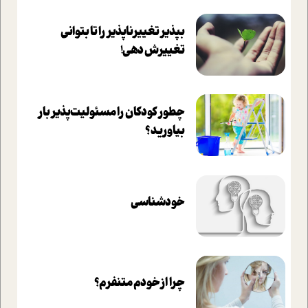
بپذير تغييرناپذير را تا بتواني
تغييرش دهي!‏
چطور کودکان را مسئولیت‌پذیر بار
بیاورید؟
خودشناسی
چرا از خودم متنفرم؟