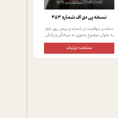
نسخه پي دي اف شماره 453
مجله ی موفقیت در شماره ی پیش روی خود
به عنوان موضوع محوری به مردانگی و زنانگی
سمی پرداخته است؛ علاوه بر این که؛ گفت و
گویی اختصاصی داشته ایم با فردین علیخواه،
مشاهده جزئیات
جامعه شناس در بخش های مختلف تلاش
کرده ایم از دریچه های گوناگون به این موضوع
مهم بپردازیم.فصل ایستگاه؛ شما را با دیدگاه
های روانشناسان و کارشناسان پیرامون
موضوع مردانگی و زنانگی سمی و نیز چالش
های پیرامون آن آشنا می کند.در بخش دو
فنجان داغ به سراغ افرادی رفته ایم که
موفقیت را در عمل به اثبات رسانده اند؛ سید
حمیدرضا محتشمی که بیست و پنجمین
سال فعالیت حرفه ای خود را در حوزه ی
کوچینگ، توسعه ی فردی و رهبری پشت سر