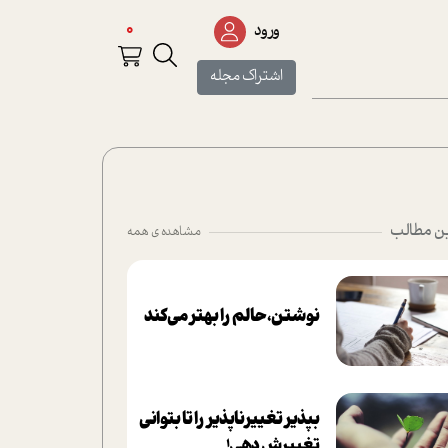
0
ورود
اشتراک مجله
ن مطالب
مشاهده ی همه
نوشتن، حالم را بهتر می‌کند
بپذير تغييرناپذير را تا بتواني
تغييرش دهي!‏