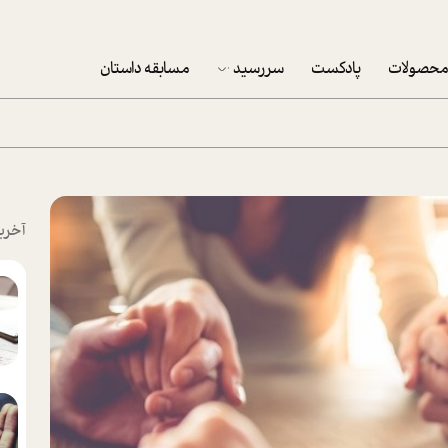
حصولات
پادکست
سررسید
مسابقه داستان
سررسید 1403
سفارش شرکتی سررسید 1403
پکيج نوروزي موفقيت
آخری
تقویم رومیزی
تقویم دیواری