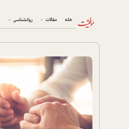
خانه
مقالات
روانشناسی
م
آخرین مقالات
تست روان‌شناسی
مهمان خانه
کوکولوژی
پرونده ویژه
زندگی
نوجوان
کار
پلاس