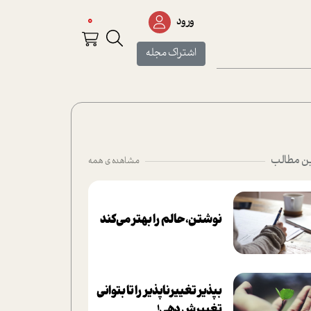
0
ورود
اشتراک مجله
ن مطالب
مشاهده ی همه
نوشتن، حالم را بهتر می‌کند
بپذير تغييرناپذير را تا بتواني
تغييرش دهي!‏