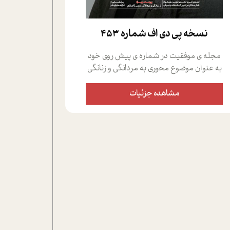
نسخه پي دي اف شماره 453
مجله ی موفقیت در شماره ی پیش روی خود
به عنوان موضوع محوری به مردانگی و زنانگی
سمی پرداخته است؛ علاوه بر این که؛ گفت و
گویی اختصاصی داشته ایم با فردین علیخواه،
مشاهده جزئیات
جامعه شناس در بخش های مختلف تلاش
کرده ایم از دریچه های گوناگون به این موضوع
مهم بپردازیم.فصل ایستگاه؛ شما را با دیدگاه
های روانشناسان و کارشناسان پیرامون
موضوع مردانگی و زنانگی سمی و نیز چالش
های پیرامون آن آشنا می کند.در بخش دو
فنجان داغ به سراغ افرادی رفته ایم که
موفقیت را در عمل به اثبات رسانده اند؛ سید
حمیدرضا محتشمی که بیست و پنجمین
سال فعالیت حرفه ای خود را در حوزه ی
کوچینگ، توسعه ی فردی و رهبری پشت سر