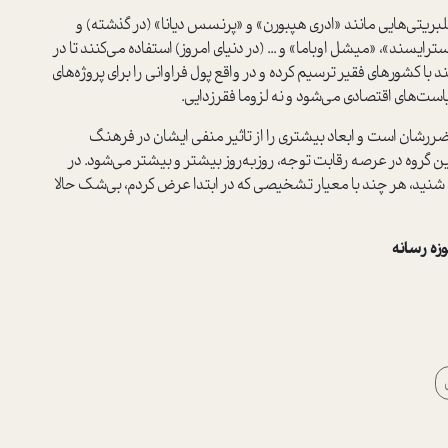
لبریتی‌هایی مانند «ادری هپبورن» و «پرنسس دیانا» (در گذشته) و
 استرایسند»، «میشل اوباما» و ... (در دنیای امروز) استفاده می‌کنند تا در
 با کشورهای فقیر ترسیم کرده و در واقع پول فراوانی را برای پروژه‌های
ت‌های اقتصادی می‌شود و نه لزوما فقرزدایی.
ضررشان است و ابعاد بیشتری را از تاثیر منفی ایشان در فرهنگ
گروه در عرصه‌ رقابت توجه، روز‌به‌روز بیشتر و بیشتر می‌شود. در
 شنید، هر چند با معیار تشخیصی که در ابتدا عرض کردم، بی‌شک حالا
زه رسانه