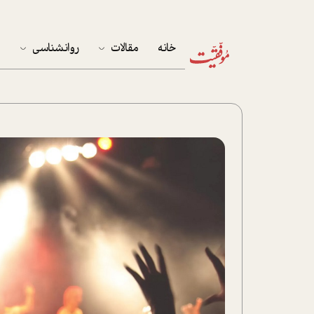
خانه
مقالات
روانشناسی
م
آخرین مقالات
تست روان‌شناسی
مهمان خانه
کوکولوژی
پرونده ویژه
زندگی
نوجوان
کار
پلاس