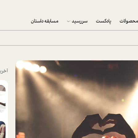
حصولات
پادکست
سررسید
مسابقه داستان
سررسید 1403
سفارش شرکتی سررسید 1403
پکيج نوروزي موفقيت
آخری
تقویم رومیزی
تقویم دیواری