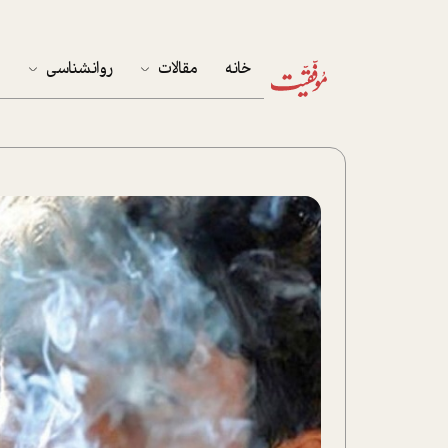
خانه
مقالات
روانشناسی
م
آخرین مقالات
تست روان‌شناسی
مهمان خانه
کوکولوژی
پرونده ویژه
زندگی
نوجوان
کار
پلاس