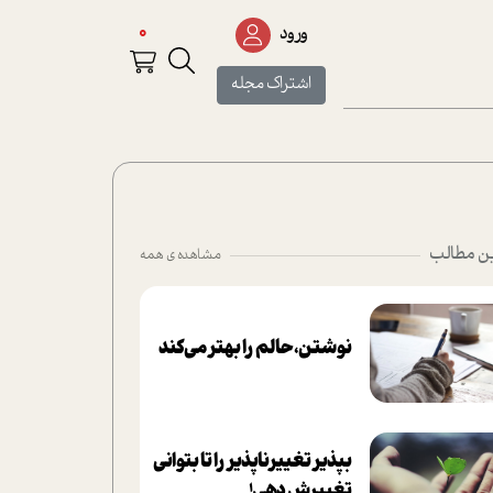
0
ورود
اشتراک مجله
ن مطالب
مشاهده ی همه
نوشتن، حالم را بهتر می‌کند
بپذير تغييرناپذير را تا بتواني
تغييرش دهي!‏