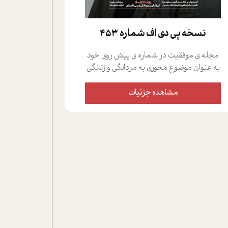
نسخه پي دي اف شماره 453
مجله ی موفقیت در شماره ی پیش روی خود
به عنوان موضوع محوری به مردانگی و زنانگی
سمی پرداخته است؛ علاوه بر این که؛ گفت و
گویی اختصاصی داشته ایم با فردین علیخواه،
مشاهده جزئیات
جامعه شناس در بخش های مختلف تلاش
کرده ایم از دریچه های گوناگون به این موضوع
مهم بپردازیم.فصل ایستگاه؛ شما را با دیدگاه
های روانشناسان و کارشناسان پیرامون
موضوع مردانگی و زنانگی سمی و نیز چالش
های پیرامون آن آشنا می کند.در بخش دو
فنجان داغ به سراغ افرادی رفته ایم که
موفقیت را در عمل به اثبات رسانده اند؛ سید
حمیدرضا محتشمی که بیست و پنجمین
سال فعالیت حرفه ای خود را در حوزه ی
کوچینگ، توسعه ی فردی و رهبری پشت سر