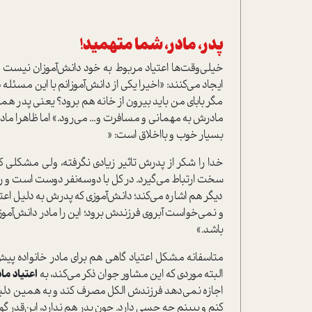
پدر، مادر، شما متهمید
!
خیلی‌وقت‌ها اعتیاد مربوط به خود دانش‌آموزان نیست و
ایجاد می‌کنند: «اخیرا یکی از دانش‌آموزانم با این مسئل
مگر بابای من باید بیرون از خانه هم برود؟ یعنی پدر 
مادرش به مهمانی و مسافرت و... می‌رود.» اما ظاهرا مادر
بسیار خوب و بااخلاق است: «
خدا را شکر از پدرش تاثیر زیادی نگرفته، ولی مشکلی ک
سخت ارتباط می‌گیرد. در کل با دو‌سه‌نفر دوست است 
دیگر هم اشاره می‌کند؛ دانش‌آموزی که پدرش به دلیل ا
و نمی‌خواست آبروی فرزندش برود؛ این را مادر دانش‌آمو
باشد.»
متاسفانه مشکل اعتیاد گاهی هم برای مادر خانواده پیش 
البته موردی که این مشاور جوان ذکر می‌کند، به
اعتیاد ماد
اجازه نمی‌دهد فرزندش الکل مصرف کند و به همین دل
کنم و ببینم چه حسی دارد. چون پدر هم ندارد، این‌قدر گو