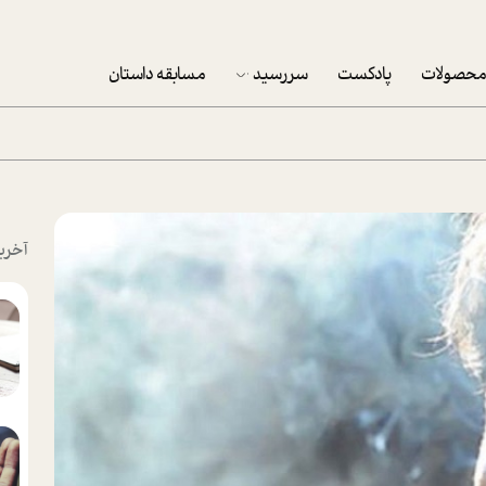
حصولات
پادکست
سررسید
مسابقه داستان
سررسید 1403
سفارش شرکتی سررسید 1403
پکيج نوروزي موفقيت
آخری
تقویم رومیزی
تقویم دیواری