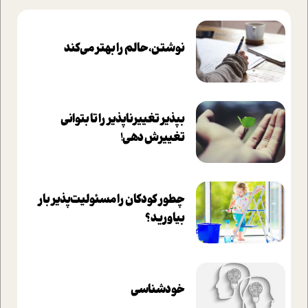
نوشتن، حالم را بهتر می‌کند
بپذير تغييرناپذير را تا بتواني
تغييرش دهي!‏
چطور کودکان را مسئولیت‌پذیر بار
بیاورید؟
خودشناسی