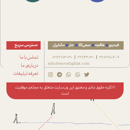
فیدیبو
طاقچه
دیجی‌کالا
جار
مگ‌ایران
دسترسی سریع
22861807-9
22843030
02122183030
تماس با ما
|
|
info@movafaghiat.com
درباره‌ی ما
تعرفه تبلیغات
© کلیه حقوق مادی و معنوی این وب‌سایت متعلق به
مجله‌ی موفقیت
است