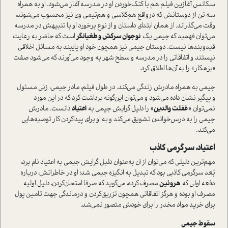
سکانس آغازین فیلم هم با کتک‌خوردن او در مدرسه آغاز می‌شود. او به همراه
سه تن از دوستانش که در‌واقع هم‌کلاسی و هم‌تیمی وی نیز محسوب می‌شوند،
وقت می‌گذراند. از همان ابتدای داستان و از نوع برخورد او با تنبیهش در مدرسه
می‌توان فهمید که جیمی یک
نوجوان سرکش و طغیانگر
است که حاضر به رعایت
قید‌و‌بندها نیست. دوستان جیمی نیز همچون خود او پایبند به مسائل اخلاقی
نیستند و اتفاقاتی را در مدرسه و سطح شهر به وجود می‌آورند که می‌شود صفت
«بزهکار» را به آن‌ها اطلاق کرد.
جیمی به همراه مادرش زندگی می‌کند. در طول فیلم، مادر جیمی، زنی مسئول
و پیگیر نشان داده می‌شود و می‌توان این‌گونه برداشت کرد که در این مورد
نمی‌توان «
غفلت والدین
» را دلیل گرایش جیمی به
اعتیاد
دانست. مادرش
جیمی را به درس‌خواندن تشویق می‌کند و به او برای پید‌اکردن کار توصیه‌هایی
می‌کند.
اعتیاد، سرگرمی کاذب
مهم‌ترین دلیلی که می‌توان از آن به‌عنوان دلیل گرایش جیمی به اعتیاد نام برد،
بُعد سرگرمی کاذبی بود که تبدیل به انگیزه جیمی شد؛ او در خاطراتش، درباره
دفعه اولی که
هروئین
مصرف کرده، می‌گوید که صرفا امتحان‌کردن، دلیل اولیه
مصرف او بوده و هرگز اتفاقاتی همچون تزریق‌کردن و درماندگی جهت تامین پول
برای خرید مواد مخدر را برای خودش متصور نمی‌شد.
سقوط جیمی