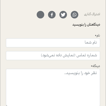
پیرامون آن آشنا می کند.در بخش دو فنجان داغ به سراغ افرادی
رفته ایم که موفقیت را در عمل به اثبات رسانده اند؛ سید
حمیدرضا محتشمی که بیست و پنجمین سال فعالیت حرفه
اشتراک گذاری
ای خود را در حوزه ی کوچینگ، توسعه ی فردی و رهبری پشت
سر نهاده است و نیز کرامت عزیز زاده؛ سفیر صلح و دوستی که
دیدگاهتان را بنویسید
با رکاب زدن در بیش از هفتاد کشور و کاشتن درخت، به نماد
حمایت از محیط زیست و منابع طبیعی تبدیل گشته
است.فصل روایت اجنبی ها در این شماره به دو موضوع
نام*
جذاب پرداخته است که عبارتند از جنبش آهستگی و نیز مقاله
ای که به زندگی شگفت انگیز جین گودال و تاثیرات کاوش های
ایشان در حوزه ی شامپانزه ها بر زندگی امروزی ما نگاهی
افکنده است.فصل اتاق 333 شما را پای صحبت یک تجربه ی
واقعی در ارتباط با اختلال شخصیت اسکزوئید و مشکلات و نیز
راهکارهای حل آن قرار می دهد که در اتاق درمان اتفاق افتاده
دیدگاه*
است.در فصل پایانی زیر ذره بین نیز همکاران ما تلاش کرده
اند تا در کنار مطالب سرگرمی و انگیزشی، شما را با بهترین و
موثرترین راهکارهای استفاده از هوش مصنوعی در حوزه های
مختلف کسب و کار آشنا کنند.