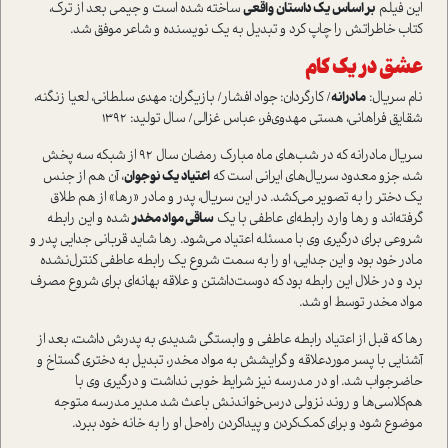
این فیلم
بر اساس یک داستان واقعی
ساخته شده است و جیمی بعد از ترک،
کتاب خاطراتش را چاپ کرد و تبدیل به یک نویسنده و شاعر موفق شد.
عشق در یک کام
نام سریال:
مادرانه
/ کارگردان: جواد افشار/ بازیگران: مهدی سلطانی، لعیا زنگنه،
شقایق فراهانی، هستی مهدوی‌فر، عباس غزالی/ سال تولید: 1392
سریال مادرانه که در شب‌های ماه مبارک رمضان سال 92 از شبکه سه پخش
شد، جزو معدود سریال‌های ایرانی است که
اعتیاد یک نوجوان
، آن هم از جنس
یک دختر را به تصویر می‌کشد. در این سریال، پدر و مادر «رها» از هم طلاق
گرفته‌اند و رها وارد رابطه‌ای عاطفی با یک
ساقی مواد مخدر
شده و این رابطه
شروعی برای درگیری وی با مسئله اعتیاد می‌شود. رها شاید قربانی جدایی پدر و
مادر خود بود و این جدایی، او را به سمت شروع یک رابطه عاطفی کنترل‌نشده
برد و در خلال این رابطه بود که دوست‌داشتن و علاقه بهانه‌ای برای شروع مصرف
مواد مخدر توسط او شد.
رها که قبل از اعتیاد رابطه عاطفی و وابستگی شدیدی به پدرش داشت، بعد از
آشنایی با پسر مورد‌علاقه‌ و گرایشش به مواد مخدر، تبدیل به دختری گستاخ و
حاضرجواب شد. او در مدرسه نیز شرایط خوبی نداشت و درگیری وی با
هم‌کلاسی‌ها و روند نزولی درس‌خواندنش باعث شد مدیر مدرسه متوجه
موضوع شود و برای کمک‌کردن و پیدا‌کردن راه‌حل او را به خانه خود ببرد.