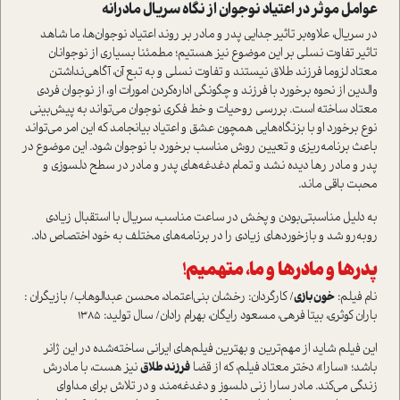
عوامل موثر در اعتیاد نوجوان از نگاه سریال مادرانه
در سریال، علاوه‌بر تاثیر جدایی پدر و مادر بر روند اعتیاد نوجوان‌ها، ما شاهد
تاثیر تفاوت نسلی بر این موضوع نیز هستیم؛ مطمئنا بسیاری از نوجوانان
معتاد لزوما فرزند طلاق نیستند و تفاوت نسلی و به تبع آن، آگاهی‌نداشتن
والدین از نحوه برخورد با فرزند و چگونگی اداره‌کردن امورات او، از نوجوان فردی
معتاد ساخته است. بررسی روحیات و خط فکری نوجوان می‌تواند به پیش‌بینی
نوع برخورد او با بزنگاه‌هایی همچون عشق و اعتیاد بیانجامد که این امر می‌تواند
باعث برنامه‌ریزی و تعیین روش مناسب برخورد با نوجوان شود. این موضوع در
پدر و مادر رها دیده نشد و تمام دغدغه‌های پدر و مادر در سطح دلسوزی و
محبت باقی ماند.
به دلیل مناسبتی‌بودن و پخش در ساعت مناسب، سریال با استقبال زیادی
روبه‌رو شد و بازخوردهای زیادی را در برنامه‌های مختلف به خود اختصاص داد.
پدرها و مادرها و ما، متهمیم
!
نام فیلم:
خون
بازی
/ کارگردان: رخشان بنی‌اعتماد، محسن عبدالوهاب/ بازیگران :
باران کوثری، بیتا فرهی، مسعود رایگان، بهرام رادان/ سال تولید: 1385
این فیلم شاید از مهم‌ترین و بهترین فیلم‌های ایرانی ساخته‌شده در این ژانر
باشد؛ «سارا»، دختر معتاد فیلم، که از قضا
فرزند طلاق
نیز هست، با مادرش
زندگی می‌کند. مادر سارا زنی دلسوز و دغدغه‌مند و در تلاش برای مداوای