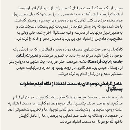
جیمی از یک بسکتبالیست حرفه‌ای که مربی‌اش از زیرنظر‌گرفتن او توسط
استعدادیاب‌ها برایش گفته بود، به شخصی تبدیل می‌شود که برای تامین پول
مواد‌ مخدر دزدی می‌کند. اثراتی که مواد‌ مخدر روی جسم و روحش گذاشت،
باعث شده بود که به‌درستی نتواند در تمرینات تیم بسکتبال شرکت کند و
به‌همین‌دلیل در‌نهایت از مدرسه و تیم بسکتبال اخراج شد؛ حتی وقتی به
مطلع‌بودن مادرش از اعتیاد خود پی برد، با مادرش دعوا و خانه را ترک کرد.
کارگردان به صراحت تصاویر مصرف مواد مخدر و اتفاقاتی را که در زندگی یک
نوجوان درگیر اعتیاد می‌تواند رخ دهد، به تصویر می‌کشد و
تغییرات رفتاری
جامعه را با یک فرد معتاد
نشان می‌دهد؛ حتی قرار‌دادن یک منجی که در‌واقع یکی
از دوستان جیمی بود، هم تاثیری در روند بهبود وی ندارد و در‌نهایت جیمی
دستگیر شده و در زندان اقدام به ترک می‌کند.
عامل گرایش نوجوانان به سمت اعتیاد از نگاه فیلم خاطرات
بسکتبال
شاید هدف اصلی ساخت فیلم، مونولوگ‌هایی باشد که جیمی در انتهای فیلم
می‌گوید. او عواملی مانند پتانسیل بالای نوجوان‌ها در گرایش به سمت اعتیاد به
علت روحیه کنجکاوی و شیطنت، عدم آگاهی نوجوان‌ها و تخریب شخصیتی آن‌ها
در جمع‌های دوستانه به علت عدم تمایل به بزهکاری‌ها، را عامل گرایش
ناخودآگاه نوجوانان به سمت اعتیاد می‌داند.