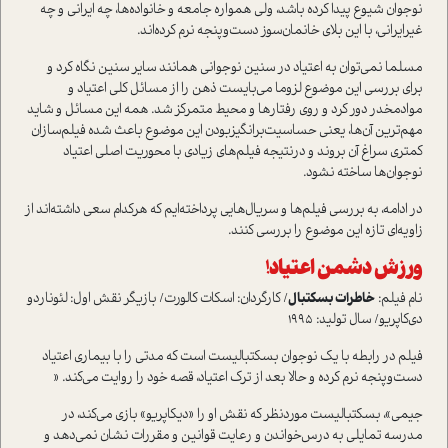
نوجوان شیوع پیدا کرده باشد، ولی همواره جامعه و خانواده‌ها، چه ایرانی و چه
غیر‌ایرانی، با این بلای خانمان‌سوز دست‌و‌پنجه نرم کرده‌اند.
مسلما نمی‌توان به اعتیاد در سنین نوجوانی همانند سایر سنین نگاه کرد و
برای بررسی این موضوع لزوما می‌بایست ذهن را از مسائل کلی اعتیاد و
مواد‌مخدر دور کرد و روی رفتارها و محیط متمرکز شد. همه این مسائل و شاید
مهم‌ترین آن‌ها، یعنی حساسیت‌برانگیز‌بودن این موضوع باعث شده فیلم‌سازان
کمتری سراغ آن بروند و در‌نتیجه فیلم‌های زیادی با محوریت اصلی اعتیاد
نوجوان‌ها ساخته نشود.
در ادامه، به بررسی فیلم‌ها و سریال‌هایی پرداخته‌ایم که هرکدام سعی داشته‌اند از
زاویه‌ای تازه این موضوع را بررسی کنند.
ورزش دشمن اعتیاد
!
نام فیلم:
خاطرات بسکتبال
/ کارگردان: اسکات کالورت/ بازیگر نقش اول: لئوناردو
دی‌کاپریو/ سال تولید: 1995
فیلم در رابطه با یک نوجوان بسکتبالیست است که مدتی را با بیماری اعتیاد
دست‌و‌پنجه نرم کرده و حالا بعد از ترک اعتیاد، قصه خود را روایت می‌کند. «
جیمی»، بسکتبالیست مورد‌نظر که نقش او را «دیکاپریو» بازی می‌کند، در
مدرسه تمایلی به درس‌خواندن و رعایت قوانین و مقررات نشان نمی‌دهد و