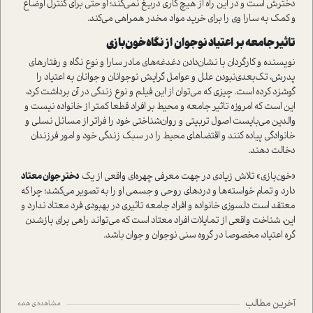
دخترش است و در این راه از هیچ کاری دریغ نمی‌کند؛ او حتی برای کنترل اوضاع
و کمک به سارا وی را برای خرید مواد مخدر همراهی می‌کند.
تاثیر جامعه بر اعتیاد نوجوان از نگاه خون‌بازی
نویسنده و کارگردان با نشان‌دادن دغدغه‌های مادر سارا و نوع نگاه و رفتارهای
پدرش، تک‌بعدی‌نبودن علل و عوامل گرایش نوجوانان و جوانان به اعتیاد را
گوشزد کرده است. چیزی که می‌توان از این فیلم و نوع زندگی در آن برداشت کرد،
این است که امروزه تاثیر جامعه و محیط بر افراد قطعا کمتر از خانواده نیست و
والدین می‌بایست اصول تربیتی و روان‌شناختی خود را فراتر از مسائل نسلی و
خانوادگی پیاده کنند و اقتضاهای محیط را در سبک زندگی خود و امور فرزندان
دخالت دهند.
«خون‌بازی» تلاش زیادی در جهت معرفی چهره‌ای واقعی از یک
دختر جوان معتاد
دارد و تمام خواسته‌ها و دردهای روحی و جسمی او را به تصویر می‌کشد؛ چرا که
معتقد است دلسوزی خانواده و افراد جامعه تاثیری در بهبودی فرد معتاد ندارد و
این، شناخت واقعی از تمایلات افراد معتاد است که می‌تواند راهی برای بازشدن
گره اعتیاد، مخصوصا در گروه سنی نوجوان و جوان باشد.
آخرین مطالب
مشاهده ی همه