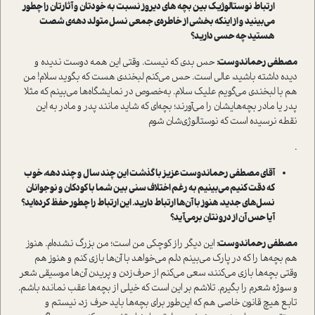
ارتباط نوستالوژیک بین بچه های دیروز نسبت به خودتان و آثارتان را چطور
می‌بینید و از اینکه بخشی از خاطره‌ی جمعی نسل متولد دهه‌ی شصت
هستید چه حسی دارید؟
مصطفی رحماندوست:
حس بدی که نیست. وقتی این همه دوست ندیده و
دیده داشته باشید، عالی است. حس می‌کنم لبخندی هست که بگوید سلام! من
هم با لبخندی می‌گویم علیک سلام. به‌خصوص در نمایشگاه‌ها می‌بینم که مثلا
پدر یا مادر بچه‌هایشان را می‌آورند؛ بچه‌ای که شاید مانند پدر و مادر به این
نقطه نرسیده است که نوستالوژی‌شان شوم
.
آقای مصطفی رحماندوست عزیز با گذشت این چند سال و چند دهه، خوب
که دقت کنیم می‌بینیم به رغم اختلاف سنی بین شما با کودکان و نوجوانان
نسل‌های جدید، هنوز با آن‌ها ارتباط دارید. این ارتباط را چطور حفظ کرده‌اید؟
آیا حس آن از درونتان بر‌می‌آید؟
مصطفی رحماندوست:
این دیگر راز کوچکی من است؛ من بزرگ نشده‌ام. هنوز
هم بچه‌ها را که در پارک می‌بینم دلم می‌خواهد با آن‌ها بازی کنم و هنوز هم
وقتی بچه‌ها بازی می‌کنند، سعی می‌کنم از حرف‌زدن و پریدن آن‌ها موسیقی شعر
و سوژه شعرم را بگیرم. تلاشم بر این است که خیلی از بچه‌ها عقب نمانده باشم.
تابع هیچ قانون خاصی هم که این‌طور برای بچه‌ها باید حرف زد، نیستم و