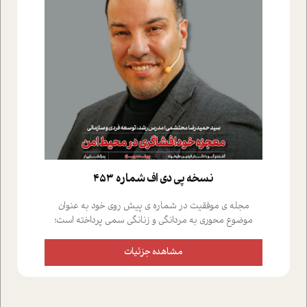
نسخه پي دي اف شماره 453
مجله ی موفقیت در شماره ی پیش روی خود به عنوان
موضوع محوری به مردانگی و زنانگی سمی پرداخته است؛
علاوه بر این که؛ گفت و گویی اختصاصی داشته ایم با فردین
علیخواه، جامعه شناس در بخش های مختلف تلاش کرده ایم
مشاهده جزئیات
از دریچه های گوناگون به این موضوع مهم بپردازیم.فصل
ایستگاه؛ شما را با دیدگاه های روانشناسان و کارشناسان
پیرامون موضوع مردانگی و زنانگی سمی و نیز چالش های
پیرامون آن آشنا می کند.در بخش دو فنجان داغ به سراغ افرادی