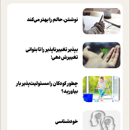
نوشتن، حالم را بهتر می‌کند
بپذير تغييرناپذير را تا بتواني
تغييرش دهي!‏
چطور کودکان را مسئولیت‌پذیر بار
بیاورید؟
خودشناسی