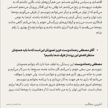
اقتصادی و سیاسی و فکری هستم. من هم آرزوهای بلند بالایی داشتم که به
حقیقت نپیوسته و رنج می‌کشم. اما وقتی به این افکار پروبال می‌دهم، احساس
می‌کنم که از توان می‌افتم و دیگر نمی‌توانم بنویسم. از طرفی می‌گویم بچه‌ها
باید توان و امید زندگی کردن و ساختن فردا را داشته باشند. اینجا به نوعی
فداکاری دست می‌زنم و گرفتاری‌های بزرگسالی خودم را رها می‌کنم. گاهی مانند
بچه‌ها می‌رقصم تا برای فردا انرژی داشته باشم و بتوانم اوضاع بهتری را رقم
بزنم
.
آقای مصطفی رحماندوست عزیز تصورتان این است که ما باید همچنان
منتظر ادامه‌ی این روند از طرف شما باشیم؟
مصطفی رحماندوست:
این بستگی به لطف خدا دارد که بتوانم همچنان
بنویسم. من سعی خودم را می‌کنم. الان مانند همه، صبح‌‌ها به سر کار می‌آیم و
عصر به خانه می‌روم. کارم هم نوشتن و خواندن است. ولی خودم را موظف
می‌دانم که باری به هر جهت به کار نپردازم و با برنامه بخوانم و بنویسم.
بچه‌های امروز هم برایم مانند بچه‌های دیروز هستند و حرف زدن با آن‌ها برایم
جذاب است. خدا این توان را به من داده است تا از معاشرت با بچه‌ها لذت ببرم.
آخرین مطالب
مشاهده ی همه