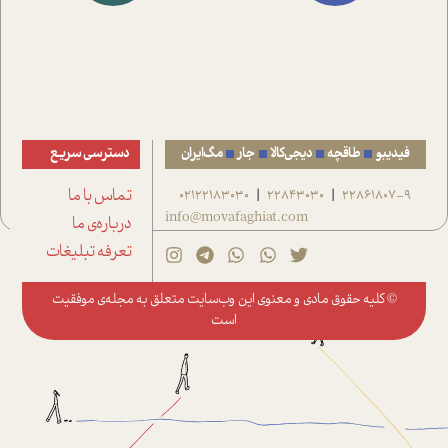
فیدیبو
طاقچه
دیجی‌کالا
جار
مگ‌ایران
دسترسی سریع
22861807-9
22843030
02122183030
تماس با ما
|
|
info@movafaghiat.com
درباره‌ی ما
تعرفه تبلیغات
© کلیه حقوق مادی و معنوی این وب‌سایت متعلق به
مجله‌ی موفقیت
است