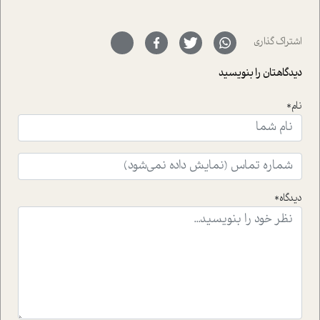
رفته ایم که موفقیت را در عمل به اثبات رسانده اند؛ سید
حمیدرضا محتشمی که بیست و پنجمین سال فعالیت حرفه
اشتراک گذاری
ای خود را در حوزه ی کوچینگ، توسعه ی فردی و رهبری پشت
سر نهاده است و نیز کرامت عزیز زاده؛ سفیر صلح و دوستی که
دیدگاهتان را بنویسید
با رکاب زدن در بیش از هفتاد کشور و کاشتن درخت، به نماد
حمایت از محیط زیست و منابع طبیعی تبدیل گشته
است.فصل روایت اجنبی ها در این شماره به دو موضوع
نام*
جذاب پرداخته است که عبارتند از جنبش آهستگی و نیز مقاله
ای که به زندگی شگفت انگیز جین گودال و تاثیرات کاوش های
ایشان در حوزه ی شامپانزه ها بر زندگی امروزی ما نگاهی
افکنده است.فصل اتاق 333 شما را پای صحبت یک تجربه ی
واقعی در ارتباط با اختلال شخصیت اسکزوئید و مشکلات و نیز
راهکارهای حل آن قرار می دهد که در اتاق درمان اتفاق افتاده
دیدگاه*
است.در فصل پایانی زیر ذره بین نیز همکاران ما تلاش کرده
اند تا در کنار مطالب سرگرمی و انگیزشی، شما را با بهترین و
موثرترین راهکارهای استفاده از هوش مصنوعی در حوزه های
مختلف کسب و کار آشنا کنند.