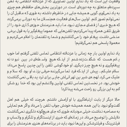
واقعیت این است که یاد ندارم اولین تصاویری که از عزت‌الله انتظامی به ذهن
سپرده‌ام، متعلق به چه دوره‌ای است. در دورترین بخش‌های حافظه‌ام هم چیزی
به یاد نمی‌آورم. گویی همیشه جایی در خاطره‌ام داشته، به طوری که ماقبل آن را
نمی‌توانم تصور کنم. اولین سال‌های فعالیت هم‌نسلان ما به دورانی برمی‌گردد
که هیچ خبری از فضای مجازی نبود. ما باید هنرمندان حوزه‌ی کاری خود را از
طریق تلفن همراه پیدا می‌کردیم؛ تلفن‌هایی که عموما پیغام‌گیر یا به قول برخی،
منشی داشت. پیغام خود را می‌گذاشتیم و شماره تلفنمان را اعلام می‌کردیم و
معمولا پاسخی هم نمی‌گرفتیم!
یاد ندارم اولین بار چه زمانی با عزت‌الله انتظامی تماس تلفنی گرفتم، اما خوب
یادم هست که شگفت‌زده شدم از اینکه هیچ واسطه‌ای در بین نبود؛ نه
پیغام‌گیری و نه هیچ چیز دیگری. او خود گوشی تلفن را این چنین پاسخ می‌داد:
سلام علیکم... پیش از اینکه فرد تماس‌گیرنده حرفی بزند، او بود که سلام و
علیک می‌کرد. لهجه‌ی شیرین تهرانی‌اش جایی برای تردید باقی نمی‌گذاشت؛
خودش بود. در نخستین تماس تلفنی، اولین واکنشم این بود که خدا رو شکر،
آدم به این بزرگی رو راحت می‌شه پیدا کرد!
حالا دیگر از بابت ارتباط‌گیری با او آرامش داشتم. هرچند که خیلی هم اهل
گفت‌وگو نبود. با این همه، همیشه خودش جواب تلفن را می‌داد و اگر هم تمایلی
به مصاحبه نداشت، خیلی مودبانه، طوری که جای هیچ‌گونه دلگیری نمی‌گذاشت،
دلایلش را توضیح می‌داد. در زمانه‌ای که خبری از اینستاگرام و تلگرام و واتساپ و
فیلترینگ و فیلترشکن و این‌ها نبود، باید در برنامه‌های هنری، هنرمندان را برای