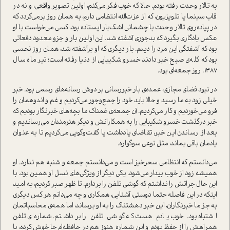
به تالار وحدت رفته بودم. حالا که خوب فکر می‌کنم، اولین تصویر واقعی، و نه در
قاب سینما یا تلویزیون، که از عزت‌الله انتظامی دارم، به همان روز برمی‌گردد که
در پیاده‌روی تالار وحدت با چشمانی اشک‌بار ایستاده بود. کسی می‌خواست با او
عکس یادگاری بگیرد که بدجوری آشفته شد. این اولین بار و جزو معدود دفعاتی
بود که آشفتگی این مرد را دیدم. بار دیگری که او برآشفته شد، همان روز نحسی
بود که کله‌ی صبح خبر دادند خسرو شکیبایی از دنیا رفته است؛ تیر ماه سال
1387. روز جمعه‌ای بود.
در نبود فضای مجازی، عمده‌ی بار خبررسانی بر دوش رسانه‌های رسمی بود. خبر
خیلی زود به ما رسید و حالا باید خود را جمع‌و‌جور می‌کردیم و غم و اندوهمان را
فرو می‌خوردیم و کار می‌کردیم. آن جمعه‌ی غمناک ما بچه‌های خبرنگار بودیم که
خبر درگذشت خسرو شکیبایی را به همکارانش و دیگر هنرمندان می‌رساندیم و
بعد از رساندن این خبر، تقاضای یادداشت یا گفت‌وگویی می‌کردیم تا به عنوان
یادمان باقی بماند، مثل نوعی سوگواره.
می‌دانستم که انتظامی سحرخیز است و می‌دانستم جمعه و شنبه هم ندارد. او
همیشه زود از خوب بیدار می‌شود. یکی دیگر از ویژگی‌های نسل او همین بود. با
این حال جراتش را نداشتم که گوشی تلفن را بردارم. تا ظهر صبر کردیم، به امید
اینکه در این فاصله حتما دوستی، آشنایی، همکاری و چه می‌دانم هر کس دیگری
به جز ما خبرنگاران، این خبر دهشتناک را به او برساند، اما همه‌ی محاسباتمان
اشتباه بود. خوب یادم هست که گوشی تلفن را برداشتم. شماره‌ی تلفن
همراهش را از حفظ بودم و این شماره هنوز هم در حافظه‌ام جا خوش کرده، با