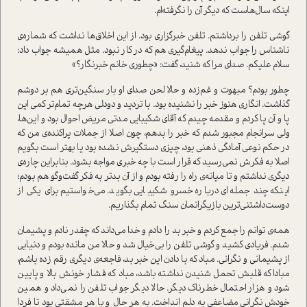
اینکه سال‌هاست که دیگر آن را نگرفته‌ام.
گوشی تلفن را برداشتم. تلفن خبرگزاری بود. از این اخلاق‌ها نداشت که شماره‌ی
ناشناس را جواب ندهد. پیغام‌گیری هم که در کار نبود. مثل همیشه جواب داد:
سلام علیکم. صدای مرا که شنید، گفت: «چطوری خانم خبرنگار؟»
چطور بودم؟ مبهوت و غم‌زده و حالا لحن صدای او بار سنگین‌تری هم بر دوشم
گذاشت. انگاری هنوز خبر را نشنیده بود. با تردید و دو‌دلی هرچه تمام‌تر کمی این
پا و آن پا کردم و مقدمه چیدم که آقای شکیبایی مدتی مریض احوال بود و این‌ها،
ولی سرانجام مجبور شدم که خبر را بدهم، چون اصلا از جملات پراکنده‌ی من که
در حکم نوعی آمادگی ذهنی بود، چیزی دستگیرش نشده بود یا بهتر است بگویم
اصلا به فکرش نمی‌رسید که قرار است با چه خبری مواجه بشود. بنابراین چاره‌ی
دیگری نداشتم و تا میانه‌ی راه را رفته بودم و از آن بدتر به فکر گفت‌وگو هم بودم؛
اینکه چند جمله‌ای درباره‌ خسرو شکیبایی بگوید. می‌خواستیم برای یکی از
دوست‌داشتنی‌ترین بازیگرانمان سنگ تمام بگذاریم.
همه‌ی توانم را جمع کردم و خبر بد را دادم و خدا می‌داند که چقدر نادم و پشیمان
شدم. فریادی کشید و گوشی تلفن را بی‌خیال شد و حالا من مانده بودم و دنیایی
از پشیمانی و نگرانی. مباد که با دادن این خبر بد، فاجعه‌ی دیگری رقم زده باشم،
مبادا که قلبش تحمل شنیدن نداشته باشد، مباد که فشار خونش بالا و پایین
شود و هزار احتمال خطرناک دیگر. حالا دیگر جواب تلفن را نمی‌داد و همین
خودش نگرانی مضاعفی به دلم انداخت. به هر حال و با هر مشقتی بود تا فردا