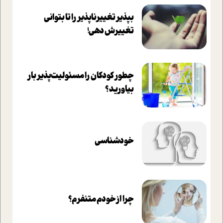
بپذير تغييرناپذير را تا بتواني
تغييرش دهي!‏
چطور کودکان را مسئولیت‌پذیر بار
بیاورید؟
خودشناسی
چرا از خودم متنفرم؟