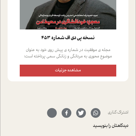
نسخه پي دي اف شماره 453
مجله ی موفقیت در شماره ی پیش روی خود به عنوان
موضوع محوری به مردانگی و زنانگی سمی پرداخته است؛
علاوه بر این که؛ گفت و گویی اختصاصی داشته ایم با فردین
علیخواه، جامعه شناس در بخش های مختلف تلاش کرده ایم
مشاهده جزئیات
از دریچه های گوناگون به این موضوع مهم بپردازیم.فصل
ایستگاه؛ شما را با دیدگاه های روانشناسان و کارشناسان
پیرامون موضوع مردانگی و زنانگی سمی و نیز چالش های
پیرامون آن آشنا می کند.در بخش دو فنجان داغ به سراغ افرادی
رفته ایم که موفقیت را در عمل به اثبات رسانده اند؛ سید
حمیدرضا محتشمی که بیست و پنجمین سال فعالیت حرفه
اشتراک گذاری
ای خود را در حوزه ی کوچینگ، توسعه ی فردی و رهبری پشت
سر نهاده است و نیز کرامت عزیز زاده؛ سفیر صلح و دوستی که
دیدگاهتان را بنویسید
با رکاب زدن در بیش از هفتاد کشور و کاشتن درخت، به نماد
حمایت از محیط زیست و منابع طبیعی تبدیل گشته