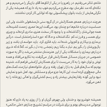
خانه‌ی تئاتر می‌رفتیم. در راهرو یا در یکی از اتاق‌ها، آقای بازیگر را می‌دیدیم و هر
نکته‌ای که مد نظرمان بود، مطرح می‌کردیم.خوب به یاد دارم که همیشه یکی از
نگرانی‌‌هایش از بابت بانوان پیشکسوتی بود که توانایی کار کردن نداشتند.
هرچند درباره‌ی همه‌ی همکارانش در آن گروه سنی دل‌مشغولی داشت، ولی این
حساسیت درباره خانم‌ها دو چندان بود. می‌گفت این‌ها عمری زحمت کشیده‌اند،
همه جوانی‌شان را گذاشته‌اند و با وجود کار سخت هنری، مادری کرده‌اند و چیزی
برای همسر و فرزند کم نگذاشته‌اند و حالا که دوره استراحتشان است، درگیر
بیماری و بیکاری و کم‌پولی شده‌اند. باید فکری کرد. باید حواسمان باشد و زیر
بال‌و‌پرشان را بگیریم. نباید بگذاریم رنجشی به دل بگیرند. گه‌گاه که خبری
درباره‌ی بیماری یا مشکلات یکی از این هنرمندان منتشر می‌شد یا اگر به صورت
خصوصی در جریان مسائل همکارانش قرار می‌گرفت، به تکاپو می‌افتاد و همه
توش و توان خود را به کار می‌بست تا برای همکارش آرامشی فراهم کند. شنیده
بودیم که سال‌های قبل به بازار تهران رفته و برای خانواده‌های نیازمند کمک‌های
مالی جمع‌آوری کرده است. این کارها جزو مرام و مسلکش بود. اهل شو و نمایش
نبود و این گونه رفتارهایش بیشتر راه و رسم کشتی‌گیران و اهالی زورخانه را به
ذهن می‌آورد.
همیشه خوشرو بود و خندان، ولی چهره‌ی گریان او را از روزی به یاد دارم که هنوز
نوجوانی مدرسه‌ای بودم و برای شرکت در مراسم تشییع جنازه‌ی «علی حاتمی»