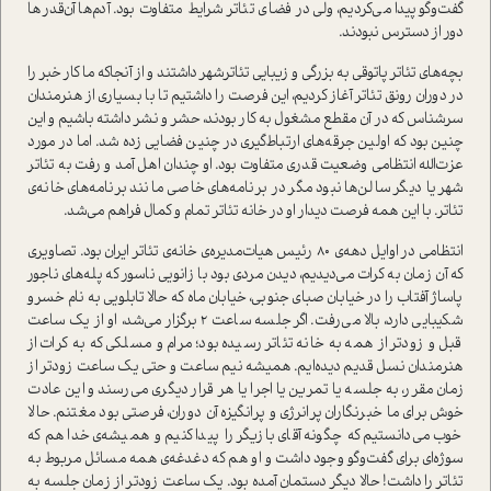
گفت‌وگو پیدا می‌کردیم، ولی در فضای تئاتر شرایط متفاوت بود. آدم‌‌ها آن‌قدرها
دور از دسترس نبودند.
بچه‌های تئاتر پاتوقی به بزرگی و زیبایی تئاتر‌شهر داشتند و از آنجاکه ما کار خبر را
در دوران رونق تئاتر آغاز کردیم، این فرصت را داشتیم تا با بسیاری از هنرمندان
سرشناس که در آن مقطع مشغول به کار بودند، حشر و نشر داشته باشیم و این
چنین بود که اولین جرقه‌های ارتباط‌گیری در چنین فضایی زده شد. اما در مورد
عزت‌الله انتظامی وضعیت قدری متفاوت بود. او چندان اهل آمد‌ و رفت به تئاتر
شهر یا دیگر سالن‌ها نبود مگر در برنامه‌های خاصی مانند برنامه‌های خانه‌ی
تئاتر. با این همه فرصت دیدار او در خانه تئاتر تمام و کمال فراهم می‌شد.
انتظامی در اوایل دهه‌ی 80 رئیس هیات‌مدیره‌ی خانه‌ی تئاتر ایران بود. تصاویری
که آن زمان به کرات می‌دیدیم، دیدن مردی بود با زانویی ناسور که پله‌های ناجور
پاساژ آفتاب را در خیابان صبای جنوبی، خیابان ماه که حالا تابلویی به نام خسرو
شکیبایی دارد، بالا می‌رفت. اگر جلسه ساعت 2 برگزار می‌شد، او از یک ساعت
قبل و زودتر از همه به خانه تئاتر رسیده بود؛ مرام و مسلکی که به کرات از
هنرمندان نسل قدیم دیده‌ایم. همیشه نیم ساعت و حتی یک ساعت زودتر از
زمان مقرر، به جلسه یا تمرین یا اجرا یا هر قرار دیگری می‌رسند و این عادت
خوش برای ما خبرنگاران پرانرژی و پرانگیزه آن دوران، فرصتی بود مغتنم. حالا
خوب می‌دانستیم که چگونه آقای بازیگر را پیدا کنیم و همیشه‌ی خدا هم که
سوژه‌ای برای گفت‌وگو وجود داشت و او هم که دغدغه‌ی همه مسائل مربوط به
تئاتر را داشت! حالا دیگر دستمان آمده بود. یک ساعت زودتر از زمان جلسه به