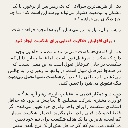
یکی از ظریف
ترین سوالاتی که یک رهبر پس از برخورد با یک
مشکل و موقعیت دشوار می
تواند بپرسد این است که
: «
ما چه
چیز دیگری می
خواهیم؟
»
و پس از آن، نیاز به بررسی سایر گزینه
ها وجود خواهد داشت
.
برای افزایش خلاقیت فضایی برای شکست ایجاد کنید
همه از کلمه
ی
«
شکست
»
می
ترسند و مطمئنا جاهایی وجود
دارد که شکست غیرقابل
قبول است، اما فقط به این دلیل که
شکست در جایی غیرقابل قبول است به این معنی نیست که
در همه
جا غیرقابل قبول است. در واقع، ما رهبران را به چالش
می
کشیم تا مناطقی را که در آن
شکست نه
تنها تحمل می
شود،
بلکه تشویق می
شود
را تعیین کنند
.
دوست و همکار قدیمی ما
«
فیلیپ بارو
»
، رهبر آزمایشگاه
نوآوری مشتری شرکت میشلین، تا آنجا پیش می
رود که حداقل
آستانه
ی شکست را برای واحد نوآوری خود تعیین می
کند
: «
اگر
فقط احتمالات قبلی را در نظر بگیرید، احتمال شکست بسیار
کم است، بنابراین ما یک
هدف شکست
برای تیم خود تعیین
می
کنیم: می
دانیم که اگر حداقل بیش از یک نرخ پایه
ی معین