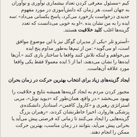
کیم
»
مسئول معرفی کردن تعداد بیشماری نوآوری و نوآوران
به جهان است. هر زمان که دانش
آموزی در مورد مفهوم
جدیدی درخواست بازخورد می
کرد، پاسخ یکسانی می
داد
: «
سه
ایده را به من نشان بده
».
او به خوبی می
دانست که تعدد
گزینه
ها اغلب
کلید خلاقیت
هستند
.
«
آسترو تلر
»
یکی از مدیران گوگل نیز با این موضوع موافق
است، او می
گوید
: «
من از تیم
ها به
طور مداوم پنج ایده
می
خواهم و اینکه تلاش کنند واقعا با ساختار بازی کنند
.»
آن
ها
ایده
ها را نشان می
دهند، اما از 5 ایده معمولا فقط یکی واقعا
مورد علاقه آن
هاست.
ایجاد گزینه‌های زیاد برای انتخاب بهترین حرکت در زمان بحران
مجبور کردن مردم به ایجاد گزینه
ها همیشه نتایج و خلاقیت را
بهبود می
بخشد
.»
در واقع، همان
طور که
«
دیوید نوبل
»
، مربی
استراتژی رهبری و
«
کارول کافمن
»
، استادیار دانشکده
ی
پزشکی هاروارد، اخیرا خاطرنشان کردند،
«
رهبران بزرگ
گزینه
هایی را ایجاد می
کنند تا زمانی که فرصتی پیش می
آید یا
بحرانی پیش می
آید، بتوانند در زمان مناسب، بهترین حرکت
ممکن را انجام دهند
.