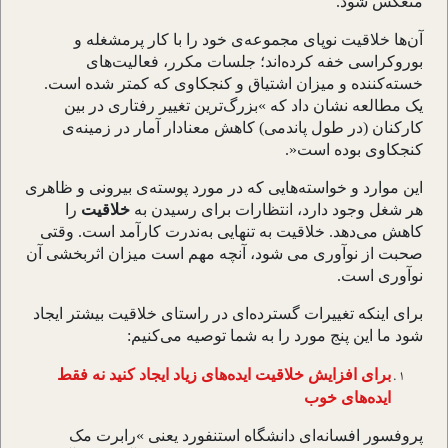
منعکس شود.
آن
ها خلاقیت نوپای مجموعه
ی خود را با کار پرمشغله و
بوروکراسی خفه کرده
اند؛ جلسات مکرر، فعالیت
های
خسته
کننده و میزان اشتیاق و کنجکاوی که کمتر شده است.
یک مطالعه نشان داد که
«
بزرگ
ترین تغییر رفتاری در بین
کارکنان (در طول پاندمی) کاهش معنادار آمار در زمینه
ی
کنجکاوی بوده است
.»
این موارد و خواسته
هایی که در مورد پوسته
ی بیرونی و ظاهری
هر شغل وجود دارد، انتظارات برای رسیدن به
خلاقیت
را
کاهش می
دهد. خلاقیت به تنهایی به
ندرت کارآمد است. وقتی
صحبت از نوآوری می شود، آنچه مهم است میزان اثربخشی آن
نوآوری است
.
برای اینکه تغییرات گسترده
ای در راستای خلاقیت بیشتر ایجاد
شود ما این پنج مورد را به شما توصیه می
کنیم
:
برای افزایش خلاقیت ایده
های زیاد ایجاد کنید نه فقط
ایده
های خوب
پروفسور افسانه
ای دانشگاه استنفورد یعنی
«
رابرت مک