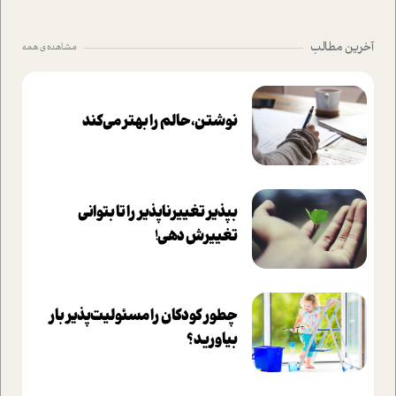
آخرین مطالب
مشاهده ی همه
نوشتن، حالم را بهتر می‌کند
بپذير تغييرناپذير را تا بتواني
تغييرش دهي!‏
چطور کودکان را مسئولیت‌پذیر بار
بیاورید؟