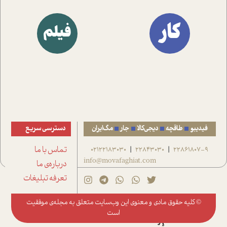
کار
فیلم
فیدیبو
طاقچه
دیجی‌کالا
جار
مگ‌ایران
دسترسی سریع
22861807-9
22843030
02122183030
تماس با ما
|
|
info@movafaghiat.com
درباره‌ی ما
تعرفه تبلیغات
© کلیه حقوق مادی و معنوی این وب‌سایت متعلق به
مجله‌ی موفقیت
است