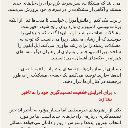
می
دانند که مشکلات، پیش
شرط لازم برای راه
حل
های جدید
هستند و آگاهی از مشکلات را در تیم
های خود پرورش می
دهند
.
رابرت مک کیم از دانش
آموزان خواست تا مدت
ها قبل از اینکه
برنامه
نویسی کامپیوتری وارد زبان رایج شود،
«
فهرست
مشکلات
»
داشته باشند. او به آن
ها گفت که چیزهایی را
بنویسند که آزارشان می
دهد، زیرا می
دانست که توجه به
مشکلات زمینه را برای رشد نوآوری می
کند. اپل آیفون را
ساخت زیرا استیو جابز و بسیاری از رهبران دیگر تلفن
های
همراه را
«
تکه
های آشغال
»
می
دانستند
.
بسیاری از سازمان
ها
«
جعبه
های پیشنهاد
»
یا
«
مسابقه
ی
ایده
ها
»
دارند. توصیه می
کنیم یک جعبه
ی مشکلات را به
طور
برجسته در کنار آن
ها قرار دهید
.
برای افزایش خلاقیت تصمیم
گیری خود را به تاخیر
بیندازید
یکی از راهبردهای غیرمنطقی اما بسیار مؤثر، به تأخیر انداختن
تصمیم
گیری درباره
ی راه
حل
های جدید است. ما در مورد
انتخاب بهترین ایده
ها وسواس داریم و دلمان می
خواهد مسائل