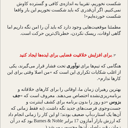
شکست نخوریم، تقریبا به اندازه
ی کافی و گسترده کاوش
نمی
کنیم. اگر آن
قدری که باید شکست نخوریم این بار واقعا
شکست خورده
ایم
!»
مطمئنا موقعیت
هایی وجود دارد که باید آن را امن نگه داریم اما
گاهی اوقات، ریسک نکردن، خطرناک
ترین حرکت است
.
برای افزایش خلاقیت فضایی برای ایده
ها ایجاد کنید
هنگامی که تیم
ها برای
نوآوری
تحت فشار قرار می
گیرند، یکی
از اغلب شکایات تکراری این است که
«
من اصلا وقتی برای این
کارها ندارم
.»
بهترین رهبران زمان ما، اوقاتی را برای کارهای خلاقانه و
برنامه
ریزی
نشده اختصاص می
دهند. معروف است که
«
جف
بزوس
»
دو روز را بدون برنامه برای کشف اینترنت و
جست
وجوی فرصت
های جدید نگه داشت. (نه فقط زمانی که
آن
ها یک استارت
آپ ضعیف بودند؛ او این کار را زمانی انجام داد
که ارزش بازار آمازون 17 برابر
Barnes & Noble
بود که در آن
زمان رقیب اصلی آن
ها محسوب می
شد
).