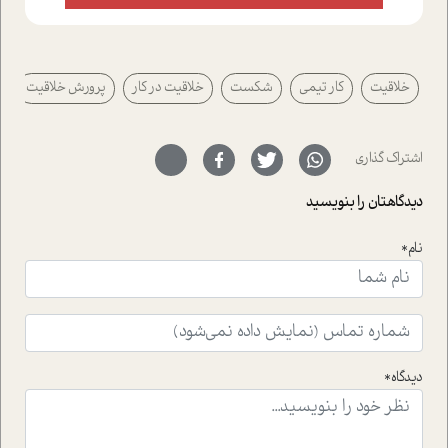
از دریچه های گوناگون به این موضوع مهم بپردازیم.فصل
ایستگاه؛ شما را با دیدگاه های روانشناسان و کارشناسان
پیرامون موضوع مردانگی و زنانگی سمی و نیز چالش های
پیرامون آن آشنا می کند.در بخش دو فنجان داغ به سراغ افرادی
خلاقیت
کار تیمی
شکست
خلاقیت در کار
پرورش خلاقیت
رفته ایم که موفقیت را در عمل به اثبات رسانده اند؛ سید
حمیدرضا محتشمی که بیست و پنجمین سال فعالیت حرفه
ای خود را در حوزه ی کوچینگ، توسعه ی فردی و رهبری پشت
سر نهاده است و نیز کرامت عزیز زاده؛ سفیر صلح و دوستی که
اشتراک گذاری
با رکاب زدن در بیش از هفتاد کشور و کاشتن درخت، به نماد
حمایت از محیط زیست و منابع طبیعی تبدیل گشته
دیدگاهتان را بنویسید
است.فصل روایت اجنبی ها در این شماره به دو موضوع
جذاب پرداخته است که عبارتند از جنبش آهستگی و نیز مقاله
نام*
ای که به زندگی شگفت انگیز جین گودال و تاثیرات کاوش های
ایشان در حوزه ی شامپانزه ها بر زندگی امروزی ما نگاهی
افکنده است.فصل اتاق 333 شما را پای صحبت یک تجربه ی
واقعی در ارتباط با اختلال شخصیت اسکزوئید و مشکلات و نیز
راهکارهای حل آن قرار می دهد که در اتاق درمان اتفاق افتاده
است.در فصل پایانی زیر ذره بین نیز همکاران ما تلاش کرده
دیدگاه*
اند تا در کنار مطالب سرگرمی و انگیزشی، شما را با بهترین و
موثرترین راهکارهای استفاده از هوش مصنوعی در حوزه های
مختلف کسب و کار آشنا کنند.