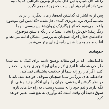
را هم حل کنیم، با این حال یکی از بهترین کارهایی که یک تیم
می
تواند انجام دهد این است که زود تصمیم نگیرد
.
پس از به اشتراک گذاشتن ایده
ها، زمان دیگری را برای
تصمیم
گیری برنامه
ریزی کنید
. «
حل
نشده
»
گذاشتن این موضوع
باعث می
شود که اثر زیگارنیک (روان
شناس روسی بلوما
زیگارنیک) خودش را نشان دهد؛ با باز نگه داشتن موضوع،
حافظه
ی فعال افراد همچنان به بررسی مشکل ادامه می
دهد و
اغلب منجر به پیدا شدن راه
حل
های بهتر می
شود
.
جمع
بندی
تاکتیک
هایی که در این مقاله توضیح دادیم برای کمک به تیم شما
طراحی شده
اند تا انرژی لازم برای ایجاد چیزی جدید را احضار
کنند. اگر کار روزانه شما از خلاقیت پشتیبانی نمی
کند،
جاه
طلبی
های بزرگ
تر شما همچنان متوقف خواهند شد. باید با
در نظر گرفتن اثربخشی، جهان را برای افکار جدید و غنی باز
نگه دارید و تیم خود را به سمت رسیدن به راه حل
های تازه
سوق دهید؛ آن وقت است که نوآوری به نفع شما تغییر خواهد
کرد
.