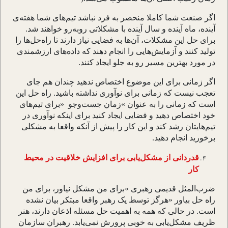
اگر صنعت شما کاملا منحصر به فرد نباشد تیم
های شما هفته
ی
آینده، ماه آینده و سال آینده با مشکلاتی روبه
رو خواهند شد.
برای حل این مشکلات، آن
ها به فضایی نیاز دارند تا راه
حل
ها را
تولید کنند و آزمایش
هایی را انجام دهند که داده
های ارزشمندی
در مورد بهترین مسیر رو به جلو ایجاد کنند
.
اگر زمانی برای این موضوع اختصاص ندهید چندان هم جای
تعجب نیست که زمانی برای نوآوری نداشته باشید. راه حل این
است که زمانی را به عنوان
«
زمان جست
وجو
»
برای تیم
های
خود اختصاص دهید و فضایی ایجاد کنید برای اینکه نوآوری در
تیم
هایتان رشد کند و این کار را پیش از آنکه واقعا به مشکلی
برخورید انجام دهید
.
قدردانی از مشکل
یابی برای افزایش خلاقیت در محیط
کار
ضرب
المثل قدیمی رهبری
«
برای من مشکل نیاور، برای من
راه حل بیاور
»
هرگز توسط یک رهبر واقعا مبتکر بیان نشده
است. در حالی که همه به اهمیت حل مسئله اذعان دارند، هنر
ظریف مشکل
یابی به خوبی پرورش نمی
یابد. رهبران سازمان