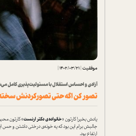
تحلیل فیلم
شیوانا
داستان
موفقیت
|
1402/03/21
|
آزادی و احساس استقلال با مسئولیت‌پذیری کامل می‌
تصور کن اگه حتی تصور‌کردنش سخته
یادش بخیر! کارتون «
خانواده
ی دکتر ارنست
جالبش برام این بود که یه خونه‌ی درختی داشتن و حس ا
ارتفاع بود.