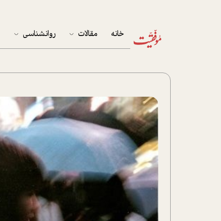
خانه
مقالات
روانشناسی
م
آخرین مقالات
تست روان‌شناسی
مهمان خانه
کوکولوژی
پرونده ویژه
زندگی
نوجوان
کار
پلاس