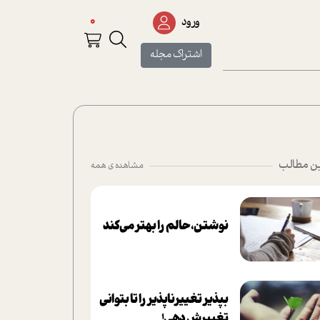
0
ورود
اشتراک مجله
ن مطالب
مشاهده ی همه
نوشتن، حالم را بهتر می‌کند
بپذير تغييرناپذير را تا بتواني
تغييرش دهي!‏