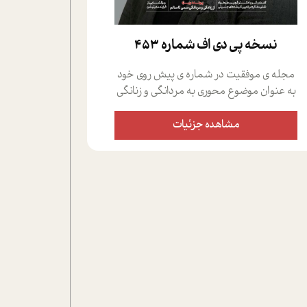
نسخه پي دي اف شماره 453
مجله ی موفقیت در شماره ی پیش روی خود
به عنوان موضوع محوری به مردانگی و زنانگی
سمی پرداخته است؛ علاوه بر این که؛ گفت و
گویی اختصاصی داشته ایم با فردین علیخواه،
مشاهده جزئیات
جامعه شناس در بخش های مختلف تلاش
کرده ایم از دریچه های گوناگون به این موضوع
مهم بپردازیم.فصل ایستگاه؛ شما را با دیدگاه
های روانشناسان و کارشناسان پیرامون
موضوع مردانگی و زنانگی سمی و نیز چالش
های پیرامون آن آشنا می کند.در بخش دو
فنجان داغ به سراغ افرادی رفته ایم که
موفقیت را در عمل به اثبات رسانده اند؛ سید
حمیدرضا محتشمی که بیست و پنجمین
سال فعالیت حرفه ای خود را در حوزه ی
کوچینگ، توسعه ی فردی و رهبری پشت سر