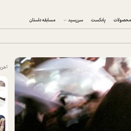
حصولات
پادکست
سررسید
مسابقه داستان
سررسید 1403
سفارش شرکتی سررسید 1403
پکيج نوروزي موفقيت
آخری
تقویم رومیزی
تقویم دیواری