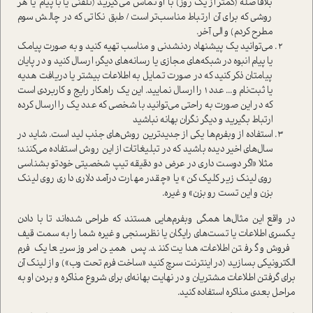
بلافاصله (کمتر از یک روز) با او تماس می‌گیرید (تلفنی یا با پیام یا هر
روشی که برای آن ارتباط مناسب‌تر است/ طبق نکاتی که در چالش سوم
مطرح کردم) و الی آخر.
می‌توانید یک پیشنهاد ردنشدنی و مناسب تهیه کنید و به صورت پیامک
یا پیام انبوه در شبکه‌های مجازی یا رسانه‌های دیگر، ارسال کنید و در پایان
پیامتان ذکر کنید که در صورت تمایل به اطلاعات بیشتر یا دریافت هدیه
یا ثبت‌نام و... عدد 1 را ارسال نمایید. این یک راهکار رایج و کاربردی است
که در این صورت به راحتی می‌توانید با شخصی که عدد یک را ارسال کرده
ارتباط بگیرید و دیگر نگران بهانه نباشید
استفاده از وبفرم‌ها یکی از جدیدترین روش‌های جذب لید است. شاید در
سال‌های اخیر دیده باشید که در تبلیغاتات از این روش استفاده می‌کنند؛
مثلا «اگر دوست داری در عرض دو دقیقه تیپ شخصیتی خودتو بشناسی
روی لینک زیر کلیک کن» یا «چقدر مهارت درآمد دلاری داری روی لینک
بزن و این تست رو بزن» و غیره.
در واقع این مثال‌ها همگی وبفرم‌هایی هستند که طراحی شده‌اند تا با دادن
یکسری اطلاعات یا تست‌های رایگان یا نظرسنجی و غیره شما را به سمت قیف
فروش و گرفتن اطلاعات، هدایت کنند. پس همین امروز سریعا یک فرم
الکترونیکی بسازید (در اینترنت سرچ کنید «ساخت فرم تحت وب») و از لینک آن
برای گرفتن اطلاعات مشتریان و در نهایت بهانه‌ای برای شروع مذاکره و بردن او به
مراحل بعدی مذاکره استفاده کنید.