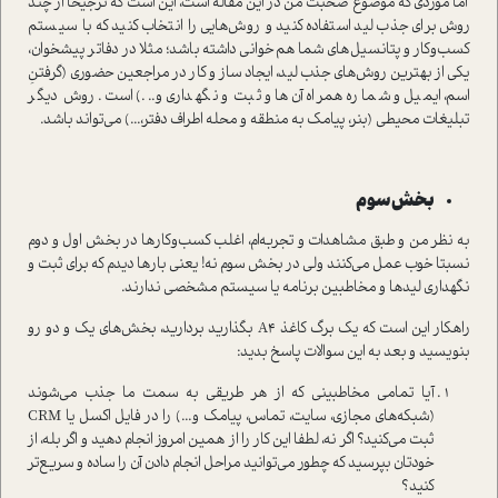
اما موردی که موضوع صحبت من در این مقاله است، این است که ترجیحا از چند
روش برای جذب لید استفاده کنید و روش‌هایی را انتخاب کنید که با سیستم
کسب‌وکار و پتانسیل‌های شما هم‌خوانی داشته باشد؛ مثلا در دفاتر پیشخوان،
یکی از بهترین روش‌های جذب لید، ایجاد ساز و کار در مراجعین حضوری (گرفتنِ
اسم، ایمیل و شماره همراه آن‌ها و ثبت و نگهداری و...) است. روش دیگر
تبلیغات محیطی (بنر، پیامک به منطقه و محله اطراف دفتر،...) می‌تواند باشد.
بخش سوم
به نظر من و طبق مشاهدات و تجربه‌ام، اغلب کسب‌وکارها در بخش اول و دوم
نسبتا خوب عمل می‌کنند ولی در بخش سوم نه! یعنی بارها دیدم که برای ثبت و
نگهداری لیدها و مخاطبین برنامه یا سیستم مشخصی ندارند.
راهکار این است که یک برگ کاغذ A4 بگذارید بردارید، بخش‌های یک و دو رو
بنویسید و بعد به این سوالات پاسخ بدید:
آیا تمامی مخاطبینی که از هر طریقی به سمت ما جذب می‌شوند
(شبکه‌های مجازی، سایت، تماس، پیامک و...) را در فایل اکسل یا CRM
ثبت می‌کنید؟ اگر نه، لطفا این کار را از همین امروز انجام دهید و اگر بله، از
خودتان بپرسید که چطور می‌توانید مراحل انجام دادن آن را ساده و سریع‌تر
کنید؟