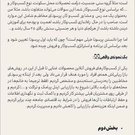
است؛ مثلاً گروه سنی، جنسیت، درآمد، تحصیلات، محل سکونت، نوع کسب‌وکار و
... که براساس نوع کسب‌وکار شما این سوالات می‌تواند متفاوت باشد. مثلا من
به‌عنوان یک مدرس و مشاور کسب‌وکار، پرسونای مخاطبم شامل این موارد
است: صاحب یا در حال راه‌اندازی کسب‌وکار باشد، اهمیت و بودجه برای آموزش
دیدن داشته باشد، از هرکجای دنیا و هر جنسیتی، سنش بالای 25 سال باشد و...
اما چرا دانستن پرسونا خیلی مهم است؟ چون که باید اول پرسونا تعیین شود و
بعد براساس آن برنامه و استراتژی کسب‌وکار و فروش چیده شود.
یک نمونه‌ی واقعی
👇👇
:
یکی از کسب‌وکارهای فروش آنلاین محصولات غذایی تا قبل از این، در روش‌های
بازاریابی‌اش همه‌ی افراد را مورد هدف قرار می‌داد ولی بعد از اینکه پرسونای
مخاطبین را به‌درستی دسته‌بندی و مشخص کردیم (فقط ترجیحا به خانم‌ها در
محله‌های با درآمد بالاتر) شروع به بازاریابی (پنل پیامک و تراکت و ...) کردیم و
از طرفی روی مشتریان قبلی بیشتر کار کردیم و با کمک ثبت و نگهداری اطلاعات
و حفظ ارتباطات با آن‌ها فروش را در شرایط بد اقتصادی جامعه، چند برابر کردیم
و ضمن اینکه هزینه‌های بازاریابی را کاهش دادیم و مدیریت کردیم.
بخش دوم