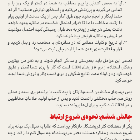
آیا به محض آشنایی یا پیام مخاطب به شما، در کمتر از یک روز با او
تماس می‌گیرید و پرزنتش می‌کنید و پاسخگوی نیازش هستید؟ اگر نه،
حتما اینکار را انجام دهید چون طبق آمار، پس از یک ساعت از اولین پیام
یا ارتباط مخاطب با ما، تا 7برابر احتمال شکست در مذاکره وجود خواهد
داشت یعنی هر چقدر زودتر به مخاطبان رسیدگی کنید، احتمال موفقیت
در فروش و مذاکره افزایش پیدا خواهد کرد.
آیا تاریخ و کلیات مطالبی که در مذاکره‌تان با مخاطب رد و بدل کردید و
قرار و فعالیت‌های بعدی شما با او در جایی ثبت می‌شود؟
تمامی این مراحل باید به‌درستی و سادگی انجام شوند و به نظر من بهترین
راهکار، استفاده از نرم افزارهای CRM است که کار را برای شما آسان و دقیق
خوهد کرد و در کوتاه مدت نتایج شگرفی را برای کسب‌وکار و فروش شما ایجاد
خواهد کرد.
پس پرسونای مخاطبینِ کسب‌وکارتان را پیدا کنید، با برنامه‌ریزی ساده و عملی
روش‌های جذب مختلفی را تست کنید و پس از جذب اولیه، اطلاعاتِ مخاطبین
را در CRM ثبت کنید و برای آن‌ها پرونده بسازید.
چالش ششم: نحوه‌ی شروع ارتباط
یکی از معضلات اکثر فروشندگان تازه‌کار این است که غالبا به دنبال یک بهانه برای
شروع صحبت و مذاکره هستند؛ یعنی می‌پرسند که چه سوال کنم یا از کجا و چه
موضوعی شروع کنم!