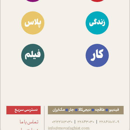
پلاس
زندگی
کار
فیلم
فیدیبو
طاقچه
دیجی‌کالا
جار
مگ‌ایران
دسترسی سریع
22861807-9
22843030
02122183030
تماس با ما
|
|
info@movafaghiat.com