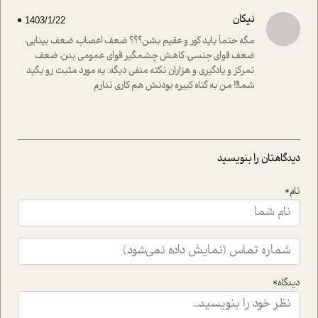
افکنده است.فصل اتاق 333 شما را پای صحبت یک تجربه ی
نیکان
1403/1/22
واقعی در ارتباط با اختلال شخصیت اسکزوئید و مشکلات و نیز
راهکارهای حل آن قرار می دهد که در اتاق درمان اتفاق افتاده
مگه حتماً باید کور و عقیم بشن؟؟؟ ضعف اعصاب، ضعف بینایی،
است.در فصل پایانی زیر ذره بین نیز همکاران ما تلاش کرده
ضعف قوای جنسی، کاهش چشمگیر قوای عمومی بدن، ضعف
اند تا در کنار مطالب سرگرمی و انگیزشی، شما را با بهترین و
تمرکز و یادگیری و هزاران نکته منفی دیگه. یه مورد مثبت رو بگید
موثرترین راهکارهای استفاده از هوش مصنوعی در حوزه های
شما!!! من به گناه کبیره بودنش هم کاری ندارم
مختلف کسب و کار آشنا کنند.
دیدگاهتان را بنویسید
نام*
دیدگاه*