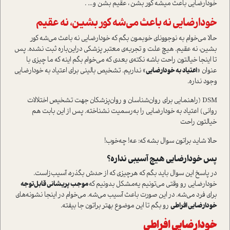
خودارضایی باعث میشه کور بشن ، عقیم بشن و... .
خودارضایی نه باعث می‌شه کور بشین، نه عقیم
حالا می‌خوام به نوجوونای خوبمون بگم که خودارضایی نه باعث می‌شه کور
بشین، نه عقیم. هیچ علت و تجربه‌ی معتبر پزشکی دراین‌باره ثبت نشده. پس
تا اینجا خیالتون راحت باشه نکته‌ی بعدی که می‌خوام بگم اینه که ما چیزی با
عنوان «
اعتیاد به خودارضایی
» نداریم. تشخیص بالینی برای اعتیاد به خودارضایی
وجود نداره.
DSM (راهنمایی برای روان‌شناسان و روان‌پزشکان جهت تشخیص اختلالات
روانی) اعتیاد به خودارضایی را به‌رسمیت نشناخته. پس از این بابت هم
خیالتون راحت
حالا شاید براتون سوال بشه که: عه! چه‌خوب!
پس خودارضایی هیچ آسیبی نداره؟
در پاسخ این سوال باید بگم که هرچیزی که از حدش بگذره، آسیب‌زاست.
خودارضایی رو وقتی می‌تونیم یه‌مشکل بدونیم که
موجب پریشانی قابل‌توجه
برای فرد می‌شه. در این صورت باعث آسیب می‌شه. می‌خوام در اینجا نشونه‌های
خودارضایی افراطی
رو بگم تا این موضوع بهتر براتون جا بیفته.
خودارضایی افراطی