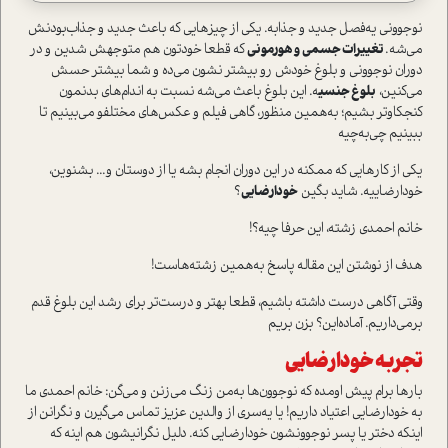
نوجوونی یه‌فصل جدید و جذابه. یکی از چیزهایی که باعث جدید و جذاب‌بودنش
می‌شه.
تغییرات جسمی و هورمونی
که قطعا خودتون هم متوجهش شدین و در
دوران نوجوونی و بلوغ خودش رو بیشتر نشون می‌ده و شما بیشتر حسش
می‌کنین،
بلوغ جنسی
ه. این بلوغ باعث می‌شه نسبت به اندام‌های بدنمون
کنجکاوتر بشیم؛ به‌همین منظور، گاهی فیلم و عکس‌های مختلفو می‌بینیم تا
ببینیم چی‌به‌چیه
یکی از کارهایی که ممکنه در این دوران انجام بشه یا از دوستان و... بشنوین،
خودارضاییه. شاید بگین
خودارضایی
؟
خانم احمدی زشته، این حرفا چیه؟!
هدف از نوشتن این مقاله پاسخ به‌همین زشته‌هاست!
وقتی آگاهی درست داشته باشیم، قطعا بهتر و درست‌تر برای رشد این بلوغ قدم
برمی‌داریم. آماده‌این؟ بزن بریم
تجربه خودارضایی
بارها برام پیش اومده که نوجوون‌ها به‌من زنگ می‌زنن و می‌گن: خانم احمدی ما
به خودارضایی اعتیاد داریم! یا یه‌سری از والدین عزیز تماس می‌گیرن و نگرانن از
اینکه دختر یا پسر نوجوونشون خودارضایی کنه. دلیل نگرانیشون هم اینه که