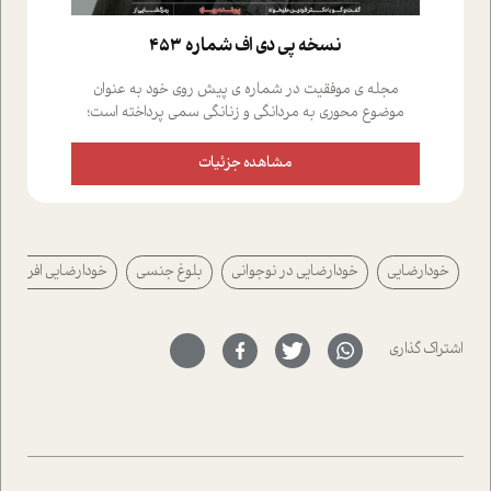
نسخه پي دي اف شماره 453
مجله ی موفقیت در شماره ی پیش روی خود به عنوان
موضوع محوری به مردانگی و زنانگی سمی پرداخته است؛
علاوه بر این که؛ گفت و گویی اختصاصی داشته ایم با فردین
علیخواه، جامعه شناس در بخش های مختلف تلاش کرده ایم
مشاهده جزئیات
از دریچه های گوناگون به این موضوع مهم بپردازیم.فصل
ایستگاه؛ شما را با دیدگاه های روانشناسان و کارشناسان
پیرامون موضوع مردانگی و زنانگی سمی و نیز چالش های
پیرامون آن آشنا می کند.در بخش دو فنجان داغ به سراغ افرادی
خودارضایی
خودارضایی در نوجوانی
بلوغ جنسی
خودارضایی افراطی
رفته ایم که موفقیت را در عمل به اثبات رسانده اند؛ سید
حمیدرضا محتشمی که بیست و پنجمین سال فعالیت حرفه
ای خود را در حوزه ی کوچینگ، توسعه ی فردی و رهبری پشت
سر نهاده است و نیز کرامت عزیز زاده؛ سفیر صلح و دوستی که
اشتراک گذاری
با رکاب زدن در بیش از هفتاد کشور و کاشتن درخت، به نماد
حمایت از محیط زیست و منابع طبیعی تبدیل گشته
است.فصل روایت اجنبی ها در این شماره به دو موضوع
جذاب پرداخته است که عبارتند از جنبش آهستگی و نیز مقاله
ای که به زندگی شگفت انگیز جین گودال و تاثیرات کاوش های
ایشان در حوزه ی شامپانزه ها بر زندگی امروزی ما نگاهی