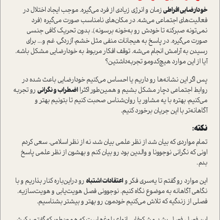
خودارضایی افراطی
زمان و انرژی زیادی از فرد می‌گیره. موجب ایجاد اختلال در
فعالیت‌های اجتماعی می‌شه. در مکان‌های نامناسب صورت می‌گیره (فرد
نمی‌تونه صبرکنه تا خودش رو به‌خونه برسونه). بدون تحریک کافی جنسی
صورت می‌گیره. در پاسخ به هیجانات منفی مثل خشم، آزردگی، غم و... برای
رسیدن به آرامش انجام می‌شه. توقف افکار مربوط به خودارضایی مشکل باشه.
آیا از این موارد هیچ‌کدومو تجربه‌داشتین؟
پس اگر این نشانه‌ها رو داریم یا احساس می‌کنیم خودارضایی باعث شده در
روابط اجتماعی دچار مشکل بشیم و همین‌طور اکثرا
اضطراب و نگرانی
رو تجربه
می‌کنیم، بهتره با یه مشاور یا روان‌شناس صحبت کنیم تا بتونیم بهتر و
آگاهانه‌تر با این جریان برخورد کنیم.
نکته:
تمام مواردی که بیان شد از نظر علمی بیان شد، نه از نظر اسلامی. سعی کردم
اونی که نگرانی نوجوونا و والدین بود رو بیان کنم و بهشون از نظر علمی پاسخ
بدم.
این موارد رو گفتم تا یه‌سری فکر و
اعتقادات اشتباه
رو دراین‌باره کنار بذاریم و با
نگاهی آگاهانه به موضوع نگاه کنیم. نوجوونی فصل هویت‌یابی و هویت‌سازیه.
فصلی از زندگیه که تلاش می‌کنیم خودمون رو بهتر و بیشتر بشناسیم.