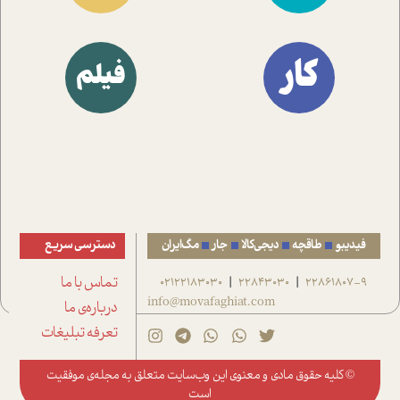
کار
فیلم
فیدیبو
طاقچه
دیجی‌کالا
جار
مگ‌ایران
دسترسی سریع
22861807-9
22843030
02122183030
تماس با ما
|
|
info@movafaghiat.com
درباره‌ی ما
تعرفه تبلیغات
© کلیه حقوق مادی و معنوی این وب‌سایت متعلق به
مجله‌ی موفقیت
است