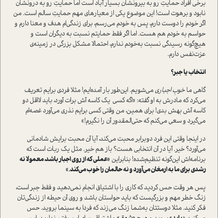
برخی افراد حمایتِ رو به بیرونشان بسیار آباد است اما حمایتِ رو به درونشان
نابود و برهوت است! این موضوع یکی از معیارهای مهم حمایتِ سالم است. من
اگر خودم را دوست دارم، پس به خودم می‌رسم، برای زندگی‌ام هدف و معنا دارم و
حواسم به خودم هم هست. اما اگر فقط حمایتم نسبت به دیگران است و
هیچ‌گونه رسیدگی نسبت به‌خودم ندارم، احتمالا مشکل بزرگی در زمینه‌ی
عزت‌نفس دارم.
انتخاب یا جبر؟
گاهی ما
خوبِ اجباری
می‌شویم. این‌طور بار آمده‌ایم! مثلا فردی برایم تعریف
می‌کرد که مادرش به او گفته: «اگه کسی یک کاسه آش برات آورد، باید لااقل دو
کاسه آش بهش بدی! برای همین، من وقتی کسی برایم نذری می‌آورد غصه‌ام
می‌گیرد و سعی می‌کنم که حتی‌المقدور آن را نگیرم!»
در اینجا وقتی این فرد دوبرابر محبت می‌کند، آیا آن محبت برایش شادمانی
می‌آورد؟ خیر. آیا در آن انتخابی هست؟ باز هم خیر. مثل یک ربات است که
برنامه‌اش این‌گونه تنظیم‌شده! بنابراین
«عملی که از روی اجبار باشد، معمولا نه
رشدی برای ما به ارمغان می‌آورد و نه حالمان را خوب می‌کند.»
پس هر وقت حس کردید که کاری را با اشتیاق انجام نمی‌دهید و فقط جبر است،
زنگ خطر مهم و بزرگیست که باید حواستان باشد و روی آن حیطه از زندگی‌تان
فکر کنید. مثلا دوستتان به‌شما زنگ می‌زند که فردا به سینما بروید. حس