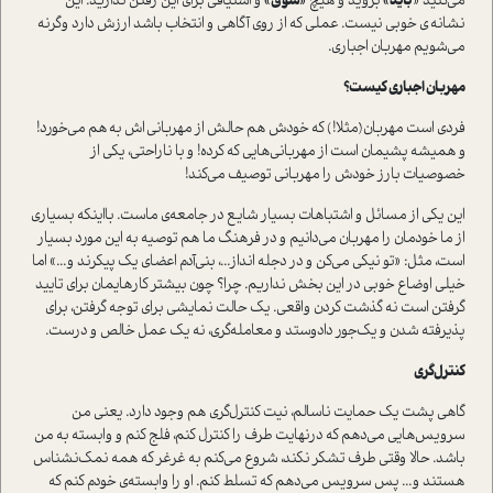
می‌کنید «
باید»
بروید و هیچ
«شوق»
و اشتیاقی برای این رفتن ندارید. این
نشانه ی خوبی نیست. عملی که از روی آگاهی و انتخاب باشد ارزش دارد وگرنه
می‌شویم مهربان اجباری.
مهربان اجباری کیست؟
فردی است مهربان(مثلا!) که خودش هم حالش از مهربانی اش به هم می‌خورد!
و همیشه پشیمان است از مهربانی‌هایی که کرده! و با ناراحتی، یکی از
خصوصیات بارز خودش را مهربانی توصیف می‌کند!
این یکی از مسائل و اشتباهات بسیار شایع در جامعه‌ی ماست. بااینکه بسیاری
از ما خودمان را مهربان می‌دانیم و در فرهنگ ما هم توصیه به این مورد بسیار
است، مثل: «تو نیکی می‌کن و در دجله انداز...، بنی‌آدم اعضای یک پیکرند و...» اما
خیلی اوضاع خوبی در این بخش نداریم. چرا؟ چون بیشتر کارهایمان برای تایید
گرفتن است نه گذشت کردن واقعی. یک حالت نمایشی برای توجه گرفتن، برای
پذیرفته شدن و یک‌جور دادوستد و معامله‌گری، نه یک عمل خالص و درست.
کنترل‌گری
گاهی پشت یک حمایت ناسالم، نیت کنترل‌گری هم وجود دارد. یعنی من
سرویس‌هایی می‌دهم که درنهایت طرف را کنترل کنم، فلج کنم و وابسته به‌ من
باشد. حالا وقتی طرف تشکر نکند، شروع می‌کنم به غرغر که همه نمک‌نشناس
هستند و... پس سرویس می‌دهم که تسلط کنم. او را وابسته‌ی خودم کنم که