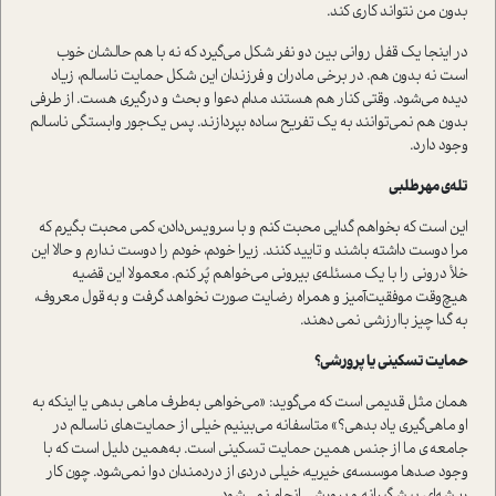
بدون من نتواند کاری کند.
در اینجا یک قفل روانی بین دو نفر شکل می‌گیرد که نه با هم حالشان خوب
است نه بدون هم. در برخی مادران و فرزندان این شکل حمایت ناسالم، زیاد
دیده می‌شود. وقتی کنار هم هستند مدام دعوا و بحث و درگیری هست. از طرفی
بدون هم نمی‌توانند به یک تفریح ساده بپردازند. پس یک‌جور وابستگی ناسالم
وجود دارد.
تله‌ی مهرطلبی
این است که بخواهم گدایی محبت کنم و با سرویس‌دادن، کمی محبت بگیرم که
مرا دوست داشته باشند و تایید کنند. زیرا خودم، خودم را دوست ندارم و حالا این
خلأ درونی را با یک مسئله‌ی بیرونی می‌خواهم پُر کنم. معمولا این قضیه
هیچ‌وقت موفقیت‌آمیز و همراه رضایت صورت نخواهد گرفت و به قول معروف،
به گدا چیز باارزشی نمی دهند.
حمایت تسکینی یا پرورشی؟
همان مثل قدیمی است که می‌گوید: «می‌خواهی به‌طرف ماهی بدهی یا اینکه به
او ماهی‌گیری یاد بدهی؟» متاسفانه می‌بینیم خیلی از حمایت‌های ناسالم در
جامعه ی ما از جنس همین حمایت تسکینی است. به‌همین دلیل است که با
وجود صدها موسسه‌ی خیریه، خیلی دردی از دردمندان دوا نمی‌شود. چون کار