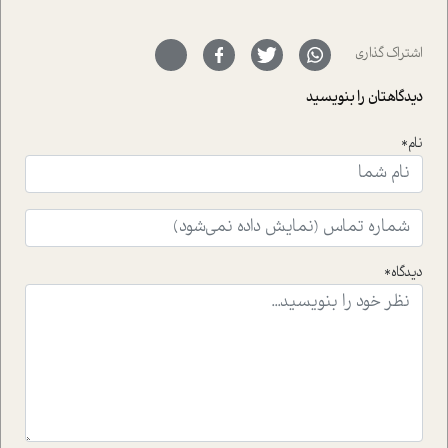
حمیدرضا محتشمی که بیست و پنجمین سال فعالیت حرفه
ای خود را در حوزه ی کوچینگ، توسعه ی فردی و رهبری پشت
سر نهاده است و نیز کرامت عزیز زاده؛ سفیر صلح و دوستی که
اشتراک گذاری
با رکاب زدن در بیش از هفتاد کشور و کاشتن درخت، به نماد
حمایت از محیط زیست و منابع طبیعی تبدیل گشته
دیدگاهتان را بنویسید
است.فصل روایت اجنبی ها در این شماره به دو موضوع
جذاب پرداخته است که عبارتند از جنبش آهستگی و نیز مقاله
نام*
ای که به زندگی شگفت انگیز جین گودال و تاثیرات کاوش های
ایشان در حوزه ی شامپانزه ها بر زندگی امروزی ما نگاهی
افکنده است.فصل اتاق 333 شما را پای صحبت یک تجربه ی
واقعی در ارتباط با اختلال شخصیت اسکزوئید و مشکلات و نیز
راهکارهای حل آن قرار می دهد که در اتاق درمان اتفاق افتاده
است.در فصل پایانی زیر ذره بین نیز همکاران ما تلاش کرده
دیدگاه*
اند تا در کنار مطالب سرگرمی و انگیزشی، شما را با بهترین و
موثرترین راهکارهای استفاده از هوش مصنوعی در حوزه های
مختلف کسب و کار آشنا کنند.