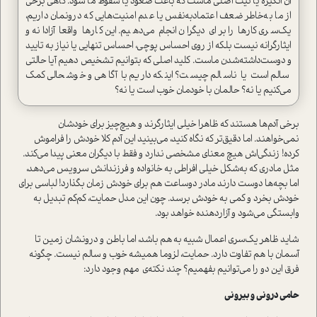
آن انگیزه یا نیت اصلی ماست که باعث‌ صعود یا سقوط ما شود. گاهی برخی
از ما به‌خاطر ضعف اعتمادبه‌نفس یا عدم امنیت‌هایی که درونمان داریم،
یک‌سری کارها را برای دیگران انجام می‌دهیم. این کارها واقعا آزادانه و
ایثارگرانه نیست بلکه از روی احساس پوچی، احساس تنهایی یا نیاز به تایید
و دوست‌داشته‌شدن ماست. کلید اصلی که بتوانیم تشخیص دهیم آیا حالتی
سالم است یا ناسالم چیست؟ اینکه داریم با آگاهی و خوشحالی کمک
می‌کنیم یا نه؟ حالمان با خودمان خوب است یا نه؟
برخی آدم‌ها هستند که ظاهرا خیلی ایثارگرند و هیچ‌چیز برای خودشان
نمی‌خواهند. اما دقیق‌تر که نگاه کنید، می‌بینید این آدم کلا خودش را فراموش
کرده! زندگی‌اش هیچ معنای مشخصی ندارد و فقط با دیگران معنی پیدا می‌کند.
مثل مادری که به‌شکل خیلی افراطی به خانواده و فرزندانش سرویس می‌دهد،
اما بچه‌ها دوست دارند مادر دوساعت هم برای خودش زمان بگذارد! لباسی برای
خودش بخرد و کمی به خودش برسد. چون این مدل حمایت، کم‌کم تبدیل به
وابستگی می‌شود و آزاردهنده خواهد بود.
شاید ظاهر یک‌سری اعمال شبیه به هم باشد، اما باطن و درونشان زمین تا
آسمان با هم تفاوت دارد. حمایت، لزوما همیشه خوب و سالم نیست. چگونه
فرق این دو را می‌توانیم بفهمیم؟ چند نکته‌ی مهم وجود دارد:
حامی درونی و بیرونی