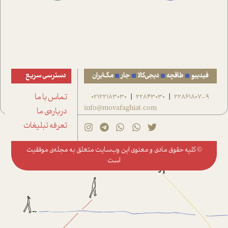
فیدیبو
طاقچه
دیجی‌کالا
جار
مگ‌ایران
دسترسی سریع
22861807-9
22843030
02122183030
تماس با ما
|
|
info@movafaghiat.com
درباره‌ی ما
تعرفه تبلیغات
© کلیه حقوق مادی و معنوی این وب‌سایت متعلق به
مجله‌ی موفقیت
است