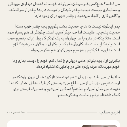
من کدامم؟ هیچ‌کسی غیر خودتان نمی‌تواند بفهمد ته ذهنتان درباره‌ی مهربانی
و حمایتگری چیست. ببینید چقدر خودتان را دوست دارید؟ چقدر از سر انتخاب
و آگاهی، کاری را انجام می‌دهید و چقدر شوق در آن وجود دارد
پس این‌گونه نیست که هرجا حمایت باشد، بگوییم به‌به چقدر خوب است!
حمایت یک‌جایی عالیست اما جای دیگر آسیب است. چگونگی آن هم بسیار مهم
است. مثلا اینکه در مترو یا سر چهارراه، به یک کودکِ کار پول زیادی بدهیم، خوب
است یا بد؟! آیا باعث ماندگاری آن‌ها و کسب‌و‌کار آن سوداگران نمی‌شود؟! لازم
است به این‌ها فکرکنیم و بفهمیم خوبی‌ کردن هم تفکر می‌خواهد.
بنابراین اول باید بتوانم حامی درونی‌ام را فعال کنم، خودم را دوست بدارم و با
خودم مهربانانه حرف بزنم؛ حتی در جاهایی که اشتباه کرده‌ام.
حالا وقتی من لطیف و مهربان شدم، درنتیجه: «از کوزه همان برون تراود که در
اوست.» پس مهربانی از من ساطع می‌شود. حتی اگر طرف مقابل تشکر نکند یا
نفهمد، من خیال نمی‌کنم باخته‌ام! غمگین نمی‌شوم و همین‌که فرصتی برای
کمک داشته‌ام، برایم زیباست و شاکر هستم.
آخرین مطالب
مشاهده ی همه