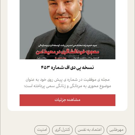
نسخه پي دي اف شماره 453
مجله ی موفقیت در شماره ی پیش روی خود به عنوان
موضوع محوری به مردانگی و زنانگی سمی پرداخته است؛
علاوه بر این که؛ گفت و گویی اختصاصی داشته ایم با فردین
علیخواه، جامعه شناس در بخش های مختلف تلاش کرده ایم
مشاهده جزئیات
از دریچه های گوناگون به این موضوع مهم بپردازیم.فصل
ایستگاه؛ شما را با دیدگاه های روانشناسان و کارشناسان
پیرامون موضوع مردانگی و زنانگی سمی و نیز چالش های
پیرامون آن آشنا می کند.در بخش دو فنجان داغ به سراغ افرادی
مهرطلبی
اعتماد به نفس
کنترل گری
امنیت
رفته ایم که موفقیت را در عمل به اثبات رسانده اند؛ سید