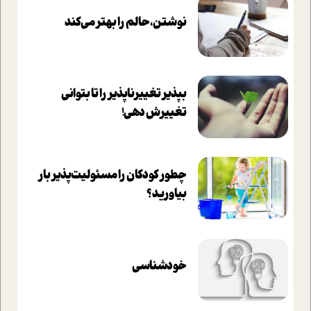
نوشتن، حالم را بهتر می‌کند
بپذير تغييرناپذير را تا بتواني
تغييرش دهي!‏
چطور کودکان را مسئولیت‌پذیر بار
بیاورید؟
خودشناسی