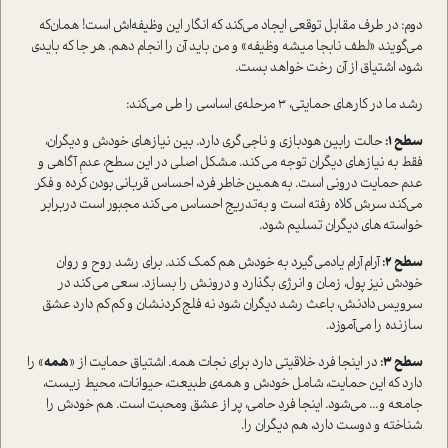
دوم: در طرف مقابل توقعی ایجاد می‌کند که انگار این وظیفه‌اش است! همان‌که
می‌گویند «لطف نابجا میشه وظیفه» و من باید آن را انجام دهم. هر جا که بایدی
شود، اشتیاق از آن رخت خواهد بست.
رشد ما در کارهای حمایتی، 3 مرحله‌ی اساسی را طی می‌کند:
سطح 1:
حالت رابین هودبازی و ناجی گری دارد. بین نیازهای خودش و دیگران،
فقط به نیازهای دیگران توجه می کند. مشکل اصلی در این سطح، عدمِ آگاهی و
عدم حمایت درونی است. به همین خاطر فرد، احساس قربانی بودن کرده و فکر
می‌کند سرش کلاه رفته است و به‌تدریج احساس می کند مجبور است دربرابر
خواسته های دیگران تسلیم شود.
سطح 2:
آرام آرام یادمی گیرد به خودش هم کمک کند. برای رشد روح و روان
خودش نیز پول، زمان و انرژی بگذارد و درونش را بسازد. سعی می کند در
سرویس دادنش، باعث رشد دیگران شود نه فلج کردنشان و کم کم دارد عشق
سازنده را می‌آموزد.
سطح 3:
در اینجا فرد خلاقیتی دارد برای نجات همه. اشتیاق حمایت از «
همه
» را
دارد که این حمایت، شامل خودش و همه‌ی طبیعت، حیوانات، محیط زیست،
جامعه و... می‌شود. اینجا فردِ حامی، پر از عشق ومحبت است. هم خودش را
شناخته و دوست دارد، هم دیگران را.