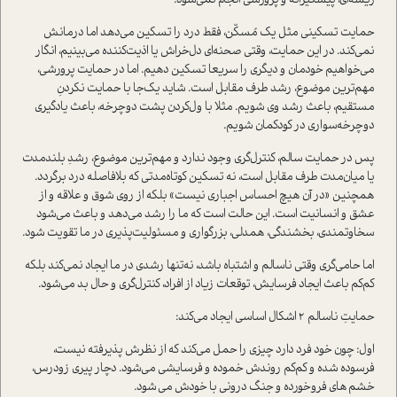
ریشه‌ای، پیشگیرانه و پرورشی انجام نمی‌شود.
حمایت تسکینی مثل یک مُسکّن، فقط درد را تسکین می‌دهد اما درمانش
نمی‌کند. در این حمایت، وقتی صحنه‌ای دل‌خراش یا اذیت‌کننده می‌بینیم، انگار
می‌خواهیم خودمان و دیگری را سریعا تسکین دهیم. اما در حمایت پرورشی،
مهم‌ترین موضوع، رشد طرف مقابل است. شاید یک‌جا با حمایت نکردنِ
مستقیم، باعث رشد وی شویم. مثلا با ول‌کردن پشت دوچرخه، باعث یادگیری
دوچرخه‌سواری در کودکمان شویم.
پس در حمایت سالم، کنترل‌گری وجود ندارد و مهم‌ترین موضوع، رشدِ بلندمدت
یا میان‌مدت طرف مقابل است، نه تسکین کوتاه‌مدتی که بلافاصله درد برگردد.
همچنین «در آن هیچ احساس اجباری نیست» بلکه از روی شوق و علاقه و از
عشق و انسانیت است. این حالت است که ما را رشد می‌دهد و باعث می‌شود
سخاوتمندی، بخشندگی، همدلی، بزرگواری و مسئولیت‌پذیری در ما تقویت شود.
اما حامی‌گری وقتی ناسالم و اشتباه باشد، نه‌تنها رشدی در ما ایجاد نمی‌کند بلکه
کم‌کم باعث ایجاد فرسایش، توقعات زیاد از افراد، کنترل‌گری و حال بد می‌شود.
حمایتِ ناسالم 2 اشکال اساسی ایجاد می‌کند:
اول: چون خود فرد دارد چیزی را حمل می‌کند که از نظرش پذیرفته نیست،
فرسوده شده و کم‌کم روندش خموده و فرسایشی می‌شود. دچار پیری زودرس،
خشم های فروخورده و جنگ درونی با خودش می شود.