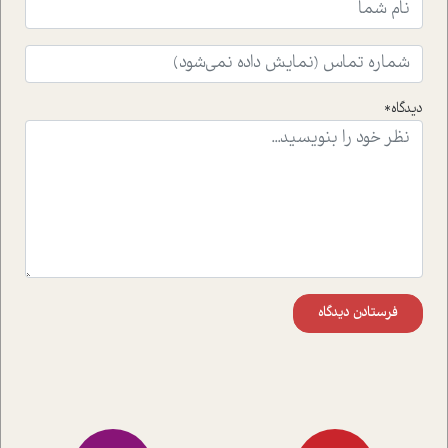
ایشان در حوزه ی شامپانزه ها بر زندگی امروزی ما نگاهی
افکنده است.فصل اتاق 333 شما را پای صحبت یک تجربه ی
واقعی در ارتباط با اختلال شخصیت اسکزوئید و مشکلات و نیز
راهکارهای حل آن قرار می دهد که در اتاق درمان اتفاق افتاده
است.در فصل پایانی زیر ذره بین نیز همکاران ما تلاش کرده
دیدگاه*
اند تا در کنار مطالب سرگرمی و انگیزشی، شما را با بهترین و
موثرترین راهکارهای استفاده از هوش مصنوعی در حوزه های
مختلف کسب و کار آشنا کنند.
فرستادن دیدگاه