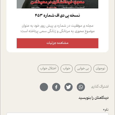
نسخه پي دي اف شماره 453
مجله ی موفقیت در شماره ی پیش روی خود به عنوان
موضوع محوری به مردانگی و زنانگی سمی پرداخته است؛
علاوه بر این که؛ گفت و گویی اختصاصی داشته ایم با فردین
علیخواه، جامعه شناس در بخش های مختلف تلاش کرده ایم
مشاهده جزئیات
از دریچه های گوناگون به این موضوع مهم بپردازیم.فصل
ایستگاه؛ شما را با دیدگاه های روانشناسان و کارشناسان
پیرامون موضوع مردانگی و زنانگی سمی و نیز چالش های
پیرامون آن آشنا می کند.در بخش دو فنجان داغ به سراغ افرادی
نوجوان
بی خوابی
خواب
اختلال خواب
رفته ایم که موفقیت را در عمل به اثبات رسانده اند؛ سید
حمیدرضا محتشمی که بیست و پنجمین سال فعالیت حرفه
ای خود را در حوزه ی کوچینگ، توسعه ی فردی و رهبری پشت
سر نهاده است و نیز کرامت عزیز زاده؛ سفیر صلح و دوستی که
اشتراک گذاری
با رکاب زدن در بیش از هفتاد کشور و کاشتن درخت، به نماد
حمایت از محیط زیست و منابع طبیعی تبدیل گشته
دیدگاهتان را بنویسید
است.فصل روایت اجنبی ها در این شماره به دو موضوع
جذاب پرداخته است که عبارتند از جنبش آهستگی و نیز مقاله
نام*
ای که به زندگی شگفت انگیز جین گودال و تاثیرات کاوش های