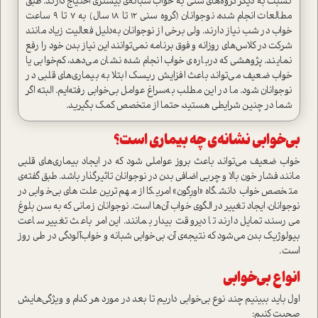
نسبت به دیگر گروه‌های سنی به خواب شبانه‌ی بیشتری احتیاج دارند. طبق
مطالعات انجام شده، نوجوانان (گروه سنی 12 تا 18 سال) به 7 تا 9 ساعت
خواب در شب نیاز دارند. ولی برخی از نوجوانان به‌دلیل فعالیت زیاد مانند
شرکت در کلاس‌های روزانه و فوق برنامه نمی‌توانند این نیاز بدن خود را رفع
نمایند. پژوهشی که درباره‌ی خواب انجام شده نشان می‌دهد، کم‌خوابی یا
خواب ضعیف می‌تواند باعث افزایش ریسک ابتلا به بیماری‌های قلبی در
نوجوانان شود. ما در این مطلب به‌سراغ عوامل بی‌خوابی رفته‌ایم. البته اگر
شما در چنین شرایطی هستید، حتما از متخصص کمک بگیرید.
بی‌خوابی نشانه‌ی چه بیماری است؟
خواب ضعیف می‌تواند باعث بروز عواملی شود که در ایجاد بیماری‌های قلبی
مانند فشار خون بالا و چربی اضافی بدن در نوجوانان تاثیرگذار باشد. طبق گفته‌ی
متخصص خواب دانشگاه «اورِگون» امریکا از مهم‌ترین علت‌های بی‌خوابی در
نوجوانان، ایجاد تغییر در الگوی خواب آن‌ها است. نوجوانان زمانی که به سن بلوغ
می‌رسند، تمایل دارند تا دیروقت بیدار بمانند. این امر باعث تغییر ساعت
بیولوژیک بدن می‌شود که نتیجه‌ی آن، بی‌خوابی شبانه و خواب‌آلودگی در طی روز
است.
انواع بی‌خوابی
اول باید ببینیم چند نوع بی‌خوابی داریم تا بعد در مورد هر کدام و ویژگی‌هایش
صحبت کنیم: