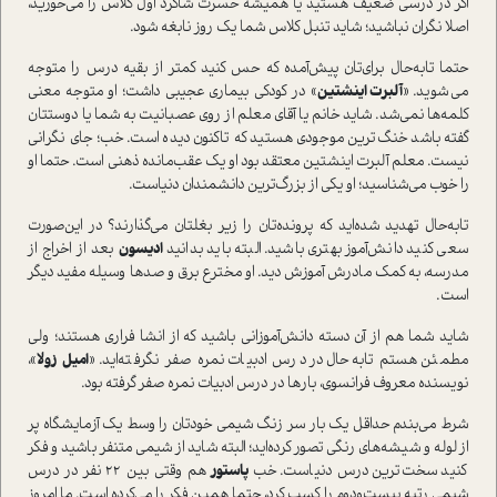
اگر در درسی ضعیف هستید یا همیشه حسرت شاگرد اول کلاس را می‌خورید،
اصلا نگران نباشید؛ شاید تنبل کلاس شما یک روز نابغه شود.
حتما تابه‌حال برای‌تان پیش‌آمده که حس کنید کمتر از بقیه درس را متوجه
می‌شوید. «
آلبرت اینشتین
» در کودکی بیماری عجیبی داشت؛ او متوجه معنی
کلمه‌ها نمی‌شد. شاید خانم یا آقای معلم از روی عصبانیت به شما یا دوستتان
گفته باشد خنگ‌ترین موجودی هستید که تا‌کنون دیده ا‌ست. خب؛ جای نگرانی
نیست. معلم آلبرت اینشتین معتقد بود او یک عقب‌مانده‌ ذهنی ا‌ست. حتما او
را خوب می‌شناسید؛ او یکی از بزرگ‌ترین دانشمندان دنیا‌ست.
تابه‌حال تهدید شده‌اید که پرونده‌تان را زیر بغلتان می‌گذارند؟ در این‌صورت
سعی کنید دانش‌آموز بهتری باشید. البته باید بدانید
ادیسون
بعد از اخراج از
مدرسه، به کمک مادرش آموزش ‌دید. او مخترع برق و صدها وسیله مفید دیگر
ا‌ست.
شاید شما هم از آن دسته دانش‌آموزانی باشید که از انشا فراری هستند؛ ولی
مطمئن هستم تابه‌حال در درس ادبیات نمره صفر نگرفته‌اید. «
امیل زولا
»،
نویسنده معروف فرانسوی، بارها در درس ادبیات نمره صفر گرفته بود.
شرط می‌بندم حداقل یک ‌بار سر زنگ شیمی خودتان را وسط یک آزمایشگاه پر
از لوله و شیشه‌های رنگی تصور کرده‌اید؛ البته شاید از شیمی متنفر باشید و فکر
کنید سخت‌ترین درس دنیا‌ست. خب
پا‌ستور
هم وقتی بین 22 نفر در درس
شیمی رتبه بیست‌ودوم را کسب کرد، حتما همین فکر را می‌کرده ا‌ست. ما امروز