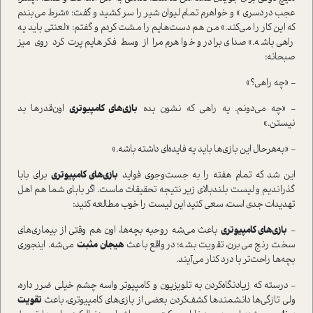
عجب دردسری » و خواهرم تمام لیوان شیر را سر کشید و گفت‌: «شرط می‌بندم
که این کار را می‌کند.» من هم‌ دست‌هایم را مشت کردم و گفتم: «لعنتی باید یه
راهی باشه.» صدای برادر و خواهرم مرا از وسط فکرهایم پرت کرد روی میز
صبحانه:
- «چه راهی؟»
- «چه می‌دونم. یه راهی که نشون بده
بازی‌های کامپیوتری
اون‌قدرها بد
نیستن.»
- «به‌هرحال این بازی‌ها باید یه فایده‌ای داشته باشه.»
این شد که تمام هفته را به جست‌وجوی فواید
بازی‌های کامپیوتری
برای بابا
گذراندیم و لیست بلندبالای زیر نتیجه‌ تحقیقات ما‌ست. اگر بابای شما هم اهل
تهدیدات جدی ا‌ست، سعی کنید این لیست را خوب مطالعه کنید:
-
بازی‌های کامپیوتری
باعث می‌شه روحیه بچه‌ها، اون هم وقتی از بیماری‌های
سخت رنج می‌برن، تقویت بشه؛ در‌واقع باعث
هیجان مثبت
می‌شه. اینجوری
بچه‌ها راحت‌تر با درد کنار می‌آیند.
- درسته که زیاد‌نگاه‌کردن به تلویزیون و کامپیوتر واسه چشم خیلی ضرر داره،
ولی تازگی‌ها دانشمندها کشف‌کردن بعضی از بازی‌های کامپیوتری، باعث
تقویت