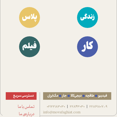
پلاس
زندگی
کار
فیلم
فیدیبو
طاقچه
دیجی‌کالا
جار
مگ‌ایران
دسترسی سریع
22861807-9
22843030
02122183030
تماس با ما
|
|
info@movafaghiat.com
درباره‌ی ما