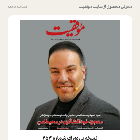
معرفی محصول از سایت موفقیت
مشاهده ی همه
نسخه پي دي اف شماره 453