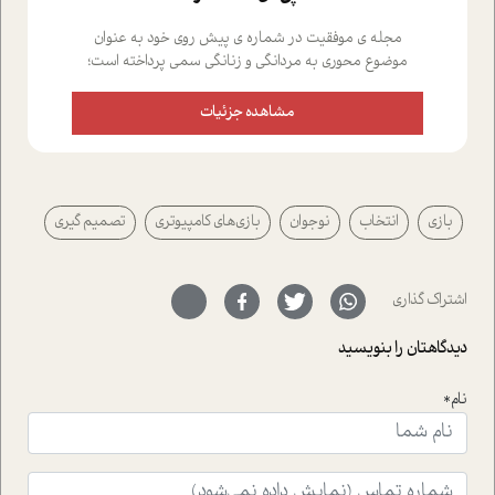
مجله ی موفقیت در شماره ی پیش روی خود به عنوان
موضوع محوری به مردانگی و زنانگی سمی پرداخته است؛
علاوه بر این که؛ گفت و گویی اختصاصی داشته ایم با فردین
علیخواه، جامعه شناس در بخش های مختلف تلاش کرده ایم
مشاهده جزئیات
از دریچه های گوناگون به این موضوع مهم بپردازیم.فصل
ایستگاه؛ شما را با دیدگاه های روانشناسان و کارشناسان
پیرامون موضوع مردانگی و زنانگی سمی و نیز چالش های
پیرامون آن آشنا می کند.در بخش دو فنجان داغ به سراغ افرادی
بازی
انتخاب
نوجوان
بازی‌های کامپیوتری
تصمیم گیری
رفته ایم که موفقیت را در عمل به اثبات رسانده اند؛ سید
حمیدرضا محتشمی که بیست و پنجمین سال فعالیت حرفه
ای خود را در حوزه ی کوچینگ، توسعه ی فردی و رهبری پشت
سر نهاده است و نیز کرامت عزیز زاده؛ سفیر صلح و دوستی که
اشتراک گذاری
با رکاب زدن در بیش از هفتاد کشور و کاشتن درخت، به نماد
حمایت از محیط زیست و منابع طبیعی تبدیل گشته
دیدگاهتان را بنویسید
است.فصل روایت اجنبی ها در این شماره به دو موضوع
جذاب پرداخته است که عبارتند از جنبش آهستگی و نیز مقاله
نام*
ای که به زندگی شگفت انگیز جین گودال و تاثیرات کاوش های
ایشان در حوزه ی شامپانزه ها بر زندگی امروزی ما نگاهی
افکنده است.فصل اتاق 333 شما را پای صحبت یک تجربه ی
واقعی در ارتباط با اختلال شخصیت اسکزوئید و مشکلات و نیز