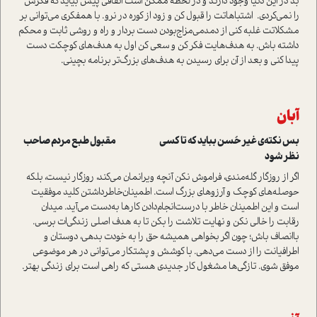
بد در این دنیا وجود دارند و در لحظه ممکن است اتفاقی پیش بیاید که فکرش
را نمی‌کردی. اشتباهاتت را قبول کن و زود از کوره در نرو. با همفکری می‌توانی بر
مشکلاتت غلبه کنی از دمدمی‌مزاج‌بودن دست بردار و راه و روشی ثابت و محکم
داشته باش. به هدف‌هایت فکر کن و سعی کن اول به هدف‌های کوچکت دست
پیدا کنی و بعد از آن برای رسیدن به هدف‌های بزرگ‌تر برنامه بچینی.
آبان
بس نکته‌ی غیر حُسن بباید که تا کسی مقبول طبع مردم صاحب
نظر شود
اگر از روزگار گله‌مندی، فراموش نکن آنچه ویرانمان می‌کند، روزگار نیست، بلکه
حوصله‌های کوچک و آرزوهای بزرگ است. اطمینان‌خاطر‌داشتن کلید موفقیت
است و این اطمینان خاطر با درست‌انجام‌دادن کارها به‌دست می‌آید. میدان
رقابت را خالی نکن و نهایت تلاشت را بکن تا به هدف اصلی زندگی‌ات برسی.
با‌انصاف باش؛ چون اگر بخواهی همیشه حق را به خودت بدهی، دوستان و
اطرافیانت را از دست می‌دهی. با کوشش و پشتکار می‌توانی در هر موضوعی
موفق شوی. تازگی‌ها مشغول کار جدیدی هستی که راهی است برای زندگی بهتر.