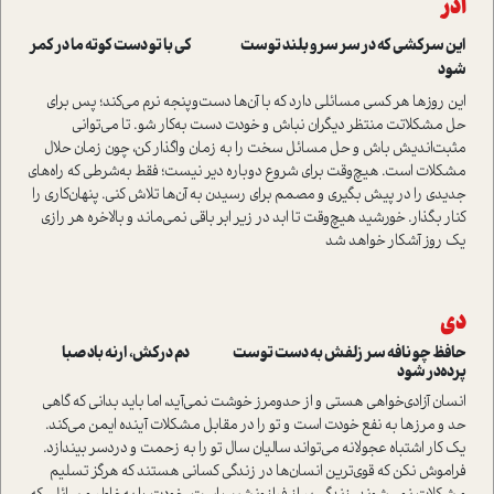
آذر
این سرکشی که در سر سرو بلند توست کی با تو دست کوته ما در کمر
شود
این روزها هر کسی مسائلی دارد که با آن‌ها دست‌وپنجه نرم می‌کند؛ پس برای
حل مشکلاتت منتظر دیگران نباش و خودت دست به‌کار شو. تا می‌توانی
مثبت‌اندیش باش و حل مسائل سخت را به زمان واگذار کن، چون زمان حلال
مشکلات است. هیچ‌وقت برای شروع دوباره دیر نیست؛ فقط به‌شرطی که راه‌های
جدیدی را در پیش بگیری و مصمم برای رسیدن به آن‌ها تلاش کنی. پنهان‌کاری را
کنار بگذار. خورشید هیچ‌وقت تا ابد در زیر ابر باقی نمی‌ماند و بالاخره هر رازی
یک روز آشکار خواهد شد
دی
حافظ چو نافه سر زلفش به دست توست دم درکش، ارنه باد صبا
پرده‌در شود
انسان آزادی‌خواهی هستی و از حد‌و‌مرز خوشت نمی‌آید، اما باید بدانی که گاهی
حد و مرزها به نفع خودت است و تو را در مقابل مشکلات آینده ایمن می‌کند.
یک کار اشتباه عجولانه می‌تواند سالیان سال تو را به زحمت و دردسر بیندازد.
فراموش نکن که قوی‌ترین انسان‌ها در زندگی کسانی هستند که هرگز تسلیم