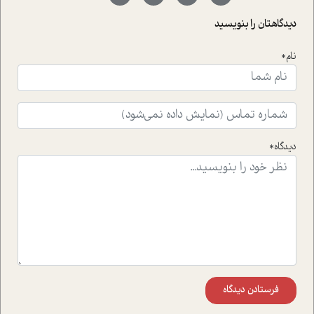
با رکاب زدن در بیش از هفتاد کشور و کاشتن درخت، به نماد
حمایت از محیط زیست و منابع طبیعی تبدیل گشته
دیدگاهتان را بنویسید
است.فصل روایت اجنبی ها در این شماره به دو موضوع
جذاب پرداخته است که عبارتند از جنبش آهستگی و نیز مقاله
نام*
ای که به زندگی شگفت انگیز جین گودال و تاثیرات کاوش های
ایشان در حوزه ی شامپانزه ها بر زندگی امروزی ما نگاهی
افکنده است.فصل اتاق 333 شما را پای صحبت یک تجربه ی
واقعی در ارتباط با اختلال شخصیت اسکزوئید و مشکلات و نیز
راهکارهای حل آن قرار می دهد که در اتاق درمان اتفاق افتاده
است.در فصل پایانی زیر ذره بین نیز همکاران ما تلاش کرده
دیدگاه*
اند تا در کنار مطالب سرگرمی و انگیزشی، شما را با بهترین و
موثرترین راهکارهای استفاده از هوش مصنوعی در حوزه های
مختلف کسب و کار آشنا کنند.
فرستادن دیدگاه