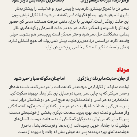
از هر کرانه، تیر دعا کرده‌ام روان باشد کزین میانه، یکی کارگر شود
سعی کن با تمرکز بیشتری کارهایت را پیش ببری و خلاقیتت را بیشتر به‌کار
بگیری تا موفق شوی. اوضاع فکری‌ات کمی آشفته می‌شود؛ اما نگران نباش، چون
این حالت زود‌گذر است. آدم‌هایی با انرژی منفی اطرافت هستند؛ سعی کن حضور
آن‌ها تو را افسرده و غمگین نکند. هر چه در حالت افسردگی و گوشه‌گیری باقی
بمانی، مشکلاتت حل نمی‌شود و حتی ممکن است پیچیده‌تر هم بشوند. خیلی
وقت‌ها کارها بر اساس برنامه‌‌ریزی‌هایت پیش نمی‌روند‌؛ اما هیچ اشکالی ندارد.
زندگی را سخت نگیر تا مشکل خاصی برایت پیش نیاید.
مرداد
ای جان، حدیث ما بر دلدار باز گوی اما چنان مگو که صبا را خبر شود
تولدت مبارک. از تکرار‌کردن حرف‌هایی که اعصابت را خرد می‌کنند، خسته شده‌ای
و حس می‌کنی که به جایی نمی‌رسی؛ در مقابل این تکرار‌های بیهوده سکوت کن.
اعتماد‌کردن به هر کسی و اعتماد‌نکردن به هیچ کس هر دو شکستی برابر است؛
پس سعی کن با شناخت اطرافیانت، در هر جایی که لازم است به آن‌ها اعتماد کنی
و از همدلی و کمک آن‌ها بهره ببری. سعادت دیگران بخشی از خوشبختی ماست؛
پس تا جایی که می‌توانی، به دیگران کمک کن تا به سعادت برسند. انسان‌های
موفقی که به جاهای خوبی رسیده‌اند، از زمان‌ها و فرصت‌هایشان به‌طرز
هوشمندانه‌ای بهره برده‌اند؛ پس به هوش باش که وقت را بیهوده از دست