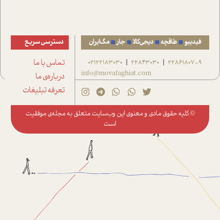
فیدیبو
طاقچه
دیجی‌کالا
جار
مگ‌ایران
دسترسی سریع
22861807-9
22843030
02122183030
تماس با ما
|
|
info@movafaghiat.com
درباره‌ی ما
تعرفه تبلیغات
© کلیه حقوق مادی و معنوی این وب‌سایت متعلق به
مجله‌ی موفقیت
است