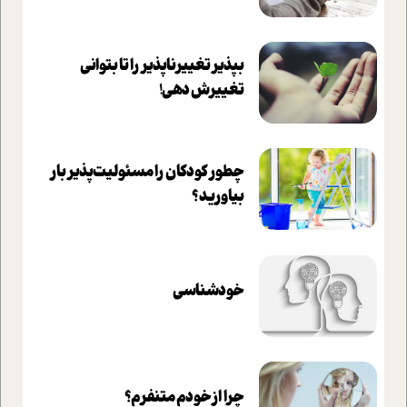
بپذير تغييرناپذير را تا بتواني
تغييرش دهي!‏
چطور کودکان را مسئولیت‌پذیر بار
بیاورید؟
خودشناسی
چرا از خودم متنفرم؟