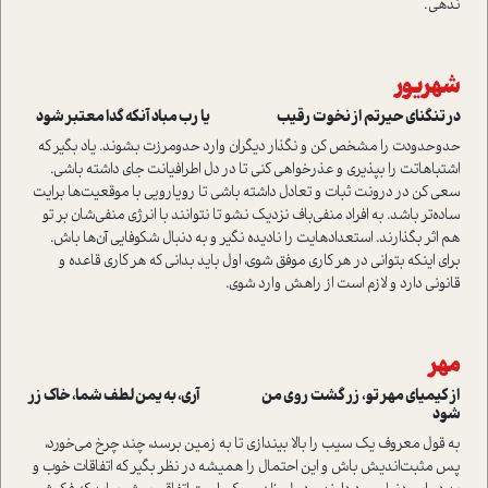
ندهی.
شهریور
در تنگنای حیرتم از نخوت رقیب یا رب مباد آنکه گدا معتبر شود
حد‌و‌حدودت را مشخص کن و نگذار دیگران وارد حد‌و‌مرزت بشوند. یاد بگیر که
اشتباهاتت را بپذیری و عذرخواهی کنی تا در دل اطرافیانت جای داشته باشی.
سعی کن در درونت ثبات و تعادل داشته باشی تا رویارویی با موقعیت‌ها برایت
ساده‌تر باشد. به افراد منفی‌باف نزدیک نشو تا نتوانند با انرژی منفی‌شان بر تو
هم اثر بگذارند. استعداد‌هایت را نادیده نگیر و به دنبال شکوفایی آن‌ها باش.
برای اینکه بتوانی در هر کاری موفق شوی، اول باید بدانی که هر کاری قاعده و
قانونی دارد و لازم است از راهش وارد شوی.
مهر
از کیمیای مهر تو، زر گشت روی من آری، به یمن لطف شما، خاک زر
شود
به قول معروف یک سیب را بالا بیندازی تا به زمین برسد، چند چرخ می‌خورد،
پس مثبت‌اندیش باش و این احتمال را همیشه در نظر بگیر که اتفاقات خوب و