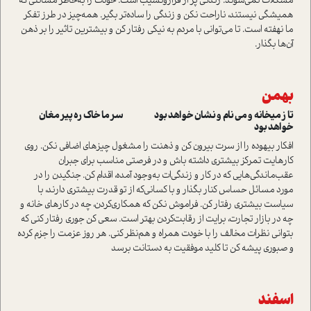
مشکلات نمی‌شوند. زندگی پر از فراز‌و‌نشیب است. خودت را به‌خاطر مسائلی که
همیشگی نیستند، ناراحت نکن و زندگی را ساده‌تر بگیر. همه‌چیز در طرز تفکر
ما نهفته است. تا می‌توانی با مردم به نیکی رفتار کن و بیشترین تاثیر را بر ذهن
آن‌ها بگذار.
بهمن
تا ز میخانه و می نام و نشان خواهد بود سر ما خاک ره پیر مغان
خواهد بود
افکار بیهوده را از سرت بیرون کن و ذهنت را مشغول چیزهای اضافی نکن. روی
کارهایت تمرکز بیشتری داشته باش و در فرصتی مناسب برای جبران
عقب‌ماندگی‌هایی که در کار و زندگی‌ات به‌وجود آمده، اقدام کن. جنگیدن را در
مورد مسائل حساس کنار بگذار و با کسانی‌که از تو قدرت بیشتری دارند، با
سیاست بیشتری رفتار کن. فراموش نکن که همکاری‌کردن، چه در کارهای خانه و
چه در بازار تجارت، برایت از رقابت‌کردن بهتر است. سعی کن جوری رفتار کنی که
بتوانی نظرات مخالف را با خودت همراه و هم‌نظر کنی. هر روز عزمت را جزم کرده
و صبوری پیشه کن تا کلید موفقیت به دستانت برسد
اسفند