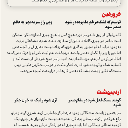
بگذرانید و در ضمن بدانید که هر روز موهبتی بی تکرار است.
فروردین
ترسم که اشک در غم ما، پرده در شود وین راز سر‌به‌مهر، به عالم
سمر شود
تا می‌توانی از روی ظاهر در مورد هیچ‌ کس یا هیچ چیزی قضاوت نکن؛ ممکن
است ظاهر هر چیزی، کاملا با باطن آن متفاوت باشد. شاید مشکلاتی برایت
به‌وجود بیاید که تو مجبور به کاری شوی که زیاد دوست نداری آن را انجام دهی.
اما حق را زیر پا نگذار. بعضی‌وقت‌ها نزدیکانت هم نیت خیر تو را درک نمی‌کنند؛
اما تا می‌توانی کارهای خوب انجام بده. امید را در هیچ شرایطی از دست نده و
تسلیم شک و تردید نشو. قدرت تفکر مثبت را در درست‌کردن دنیایی بهتر،
دست‌کم نگیر و یادت باشد که بعضی کارها در دراز‌مدت نتیجه می‌دهد.
اردیبهشت
گویند سنگ لعل شود در مقام صبر آری شود و لیک، به خون جگر
شود
در بعضی روابطت مشکلاتی وجود دارد؛ از کوچک‌ترین آن‌ها شروع کرده و برای
رفع هر کدام از آن‌ها راه‌حلی پیدا کن. همیشه دوست داری برای هر چیزی یک
توجیه منطقی پیدا کنی، اما باید بپذیری که در زندگی برخی چیزها هستند که