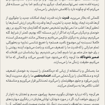
زمینه ادامه دهد، نمی‌توانستم کمک د‌یگری به او بکنم؛ اما به این مسئله فکر
می‌کردم که او چگونه دارد با کلامش، دنیایش را می‌سازد.
کلماتی که به‌کار می‌برید،
قدرت
دارند؛ قدرت ایجاد امکانات جدید یا جلوگیری از
آن‌ها، قدرت ایجاد روابط جدید یا تخریب آن‌ها و قدرت بالا‌بردن ارزش انسان‌ها یا
تحقیر آن‌ها. اغلب ما نمی‌توانیم تشخیص دهیم که گفتارمان چه تاثیری بر روی
خودمان و دیگران می‌گذارد، اما اگر از این مسئله آگاه بودیم، کمتر از شرایط گله
می‌کردیم، بیشتر به دیگران دلگرمی می‌دادیم و جملاتی مانند «غیر‌ممکن ا‌ست»،
«کاملا نسبت‌به این موضوع نا‌امید هستم» یا «هیچ شانسی ندارم» و به‌طور‌کلی،
تمام عباراتی را که قدرت ما را تضعیف می‌کنند و باعث می‌شوند آینده روشنی را
برای خودمان متصور نباشیم، کمتر می‌شنیدیم. روان‌شناسان دریافته‌اند که
ضمیر ناخودآگاه
ما، آن‌چه را که می‌شنود، عینا تفسیر می‌کند و کلماتی که ما ادا
می‌کنیم، حقیقت زندگی ما را می‌سازند.
ما، به‌سادگی و با ا‌ستفاده از زبانی که دیدگاهمان را نسبت‌ به‌ خودمان تضعیف
کرده و مشکلاتمان را بزرگ‌نمایی می‌کند،
اعتماد‌به‌نفس
ما را برای مدیریت آن‌ها
پایین می‌آورد و جلوی موفقیتمان را می‌گیرد، تحت‌تاثیر قرار می‌گیریم و متاسفانه
اغلب ناکامی‌ها به سراغمان می‌آیند.
هر آن‌چه را که درباره خودتان بگویید، محیط پیرامون، جسم و ذهنتان به ناچار از
آن پیروی خواهد کرد. اگر در مورد خودتان، توانایی‌هایتان در یادگیری مهارت‌های
جدید، رسیدن به اهداف یا مدیریت زندگی‌تان مثبت صحبت کنید، انعکاس آن را