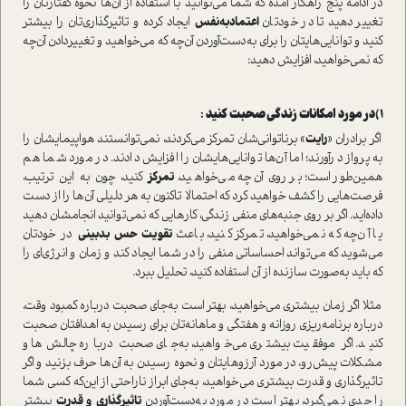
در ادامه پنج راهکار آمده که شما می‌توانید با ا‌ستفاده از آن‌ها نحوه گفتارتان را
تغییر دهید تا در خودتان
اعتماد‌به‌نفس
ایجاد کرده و تاثیر‌گذاری‌تان را بیشتر
کنید و توانایی‌هایتان را برای به‌دست‌آوردن آن‌چه که می‌خواهید و تغییر‌دادن آن‌چه
که نمی‌خواهید، افزایش دهید:
1)
در مورد امکانات زندگی صحبت کنید :
اگر برادران «
رایت
» برناتوانی‌شان تمرکز می‌کردند، نمی‌توانستند هواپیمایشان را
به پرواز درآورند؛ اما آن‌ها توانایی‌هایشان را افزایش دادند. در مورد شما هم
همین‌طور ا‌ست؛ بر روی آن‌چه می‌خواهید،
تمرکز
کنید، چون به‌ این‌ ترتیب،
فرصت‌هایی را کشف خواهید کرد که احتمالا تا‌کنون به هر دلیلی آن‌ها را از دست
داده‌اید. اگر بر روی جنبه‌های منفی زندگی‌، کارهایی که نمی‌توانید انجامشان دهید
یا آن‌چه که نمی‌خواهید، تمرکز کنید، باعث
تقویت حس بدبینی
در خودتان
می‌شوید که می‌تواند احساساتی منفی را در شما ایجاد کند و زمان و انرژی‌ای را
که باید به‌صورت سازنده از آن ا‌ستفاده کنید، تحلیل ببرد.
مثلا اگر زمان بیشتری می‌خواهید، بهتر ا‌ست به‌جای صحبت درباره کمبود وقت،
درباره برنامه‌ریزی روزانه و هفتگی و ماهانه‌تان برای رسیدن به اهدافتان صحبت
کنید. اگر موفقیت بیشتری می‌خواهید، به‌جای صحبت درباره چالش‌ها و
مشکلات پیش‌رو، در مورد آرزوهایتان و نحوه رسیدن به آن‌ها حرف بزنید و اگر
تاثیر‌گذاری و قدرت بیشتری می‌خواهید، به‌جای ابراز ناراحتی از این‌که کسی شما
را جدی نمی‌گیرد، بهتر ا‌ست در مورد به‌دست‌آوردن
تاثیر‌گذاری و قدرت
بیشتر