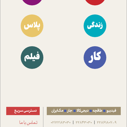
پلاس
زندگی
کار
فیلم
فیدیبو
طاقچه
دیجی‌کالا
جار
مگ‌ایران
دسترسی سریع
22861807-9
22843030
02122183030
تماس با ما
|
|