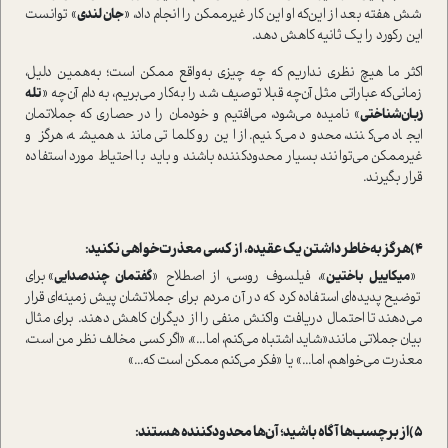
شش هفته بعد از این‌که او این کار غیر‌ممکن را انجام داد، «
جان لندی
» توانست
این رکورد را یک ثانیه کاهش دهد.
اکثر ما هیچ نظری نداریم که چه چیزی به‌واقع ممکن ا‌ست؛ به‌همین دلیل،
زمانی‌که عباراتی مثل آن‌چه قبلا توصیف شد را به‌کار می‌بریم، به دام آن‌چه «
تله
زبان‌شناختی
» نامیده می‌شود، می‌افتیم و خودمان را در حصاری که جملاتمان
ایجاد می‌کنند، محدود می‌کنیم. از این‌رو کلماتی مانند همیشه، هرگز و
غیرممکن می‌توانند بسیار محدودکننده باشند و باید با احتیاط مورد ا‌ستفاده
قرار بگیرند.
4)هرگز به‌خاطر داشتن یک عقیده، از کسی معذرت‌خواهی نکنید:
«
میکاییل باختین
»، فیلسوف روسی، از اصطلاح «
گفتمان چند‌صدایی
» برای
توضیح پدیده‌ای ا‌ستفاده کرد که در آن مردم برای جملاتشان پیش‌زمینه‌ای قرار
می‌دهند تا احتمال دریافت واکنش منفی را از دیگران کاهش دهند. برای مثال
بیان جملاتی مانند«شاید اشتباه می‌کنم، اما...»، «اگر کسی مخالف نظر من ا‌ست،
معذرت می‌خواهم، اما...» یا «فکر می‌کنم ممکن ا‌ست که...»
5)از برچسب‌ها آگاه باشید؛ آن‌ها محدود‌کننده هستند: