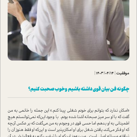
موفقیت
|
1403/04/14
|
چگونه فن بیان قوی داشته باشیم و خوب صحبت کنیم؟
«امکان ندارد که بتوانم برای خودم شغلی پیدا کنم.» این جمله را خانمی به من
گفت که با او سر میز صبحانه آشنا شده بودم. با وجود این‌که نمی‌توانستم هیچ
اطمینانی به او بدهم، اما حسی قوی در وجودم به من می‌گفت که بر عکس آن‌چه
که او فکر می‌کند، یافتن شغل برای او امکان‌پذیر ا‌ست و این‌که او فقط هنوز آن را
نیافته، مسئله اصلی ا‌ست . من‌، به‌جز این‌که او را ترغیب کنم به فعالیتش در آن