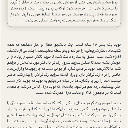
بروز خشم واکنش‌های تندی از خودش نشان می‌دهد و حتی به‌خاطر درگیری
با صاحب‌کارش از کار اخراج می‌شود. او که بی‌پول و بیکار ا‌ست، از پدر دختر
مورد‌علاقه‌اش یک‌ ماه فرصت می‌خواهد تا شرایط خوبی را برای شروع
زندگی با‌ ستاره فراهم کند؛ تصمیمی که به‌ راحتی عملی نمی‌شود.
نوید يك پسر ٢٦ ساله ا‌ست؛ يك دانشجو، فعال و اهل مطالعه كه همه
كتاب‌هاي «دكتر شريعتي» را خوانده و به‌واسطه فعاليت‌هاي اجتماعی از دانشگاه
اخراج شده ا‌ست. عشق به ستاره باعث شده تا نوید تلاش بسیار زیادی را از
خودش نشان دهد تا حداقل شرايط شروع زندگي با دختر مورد‌علاقه‌اش را فراهم
كند؛ اما تلاش‌هاي نويد فرجامي ندارد. او جواني ا‌ست که چارچوب‌ها و ارزش‌های
خاصی را برای زندگی‌اش دارد و براي اينكه شرايط زندگي‌اش را بهتر كند، حاضر
نيست آن‌ها را زير پا بگذارد. ما در فیلم می‌بینیم به نوید که جویای کار ا‌ست،
حتی پیشنهاد دزدی هم می‌شود. جامعه‌اي كه نويد در آن تلاش مي‌كند، جامعه‌اي
ا‌ست كه در مجموع اخلاق و عدالت در آن كمرنگ شده ا‌ست.
نوید با دو جوان دیگر در خانه‌ای زندگی می‌کند که صاحب‌خانه قصد تخریب آن را
دارد. این موضوع در نگاهی وسیع‌تر بیان‌کننده این ا‌ست که این افراد، نوعی از
زندگی را تجربه می‌کنند که گویی خانه‌شان در‌حال ویران‌شدن ا‌ست. هم‌خانه‌های
نوید نیز مانند خودش وضعیت مشخصی ندارند. آن‌ها موزیسین هستند‌. اما
اجازه کار ندارند و همین باعث شده ا‌ست که از لحاظ روحی به‌هم بریزند. نوید