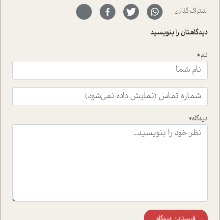
سر نهاده است و نیز کرامت عزیز زاده؛ سفیر صلح و دوستی که
اشتراک گذاری
با رکاب زدن در بیش از هفتاد کشور و کاشتن درخت، به نماد
حمایت از محیط زیست و منابع طبیعی تبدیل گشته
دیدگاهتان را بنویسید
است.فصل روایت اجنبی ها در این شماره به دو موضوع
جذاب پرداخته است که عبارتند از جنبش آهستگی و نیز مقاله
نام*
ای که به زندگی شگفت انگیز جین گودال و تاثیرات کاوش های
ایشان در حوزه ی شامپانزه ها بر زندگی امروزی ما نگاهی
افکنده است.فصل اتاق 333 شما را پای صحبت یک تجربه ی
واقعی در ارتباط با اختلال شخصیت اسکزوئید و مشکلات و نیز
راهکارهای حل آن قرار می دهد که در اتاق درمان اتفاق افتاده
است.در فصل پایانی زیر ذره بین نیز همکاران ما تلاش کرده
دیدگاه*
اند تا در کنار مطالب سرگرمی و انگیزشی، شما را با بهترین و
موثرترین راهکارهای استفاده از هوش مصنوعی در حوزه های
مختلف کسب و کار آشنا کنند.
فرستادن دیدگاه