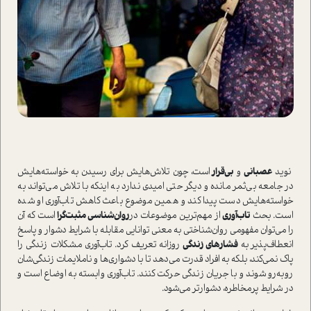
نويد
عصبانی
و
بي‌قرار
ا‌ست، چون تلاش‌هایش براي رسيدن به خوا‌سته‌هایش
در جامعه بي‌ثمر مانده و ديگر حتي اميدي ندارد به اينكه با تلاش مي‌تواند به
خوا‌سته‌هایش دست پيدا كند و همین موضوع باعث کاهش تاب‌آوری او شده
ا‌ست. بحث
تاب‌آوری
از مهم‌ترین موضوعات در
روان‌شناسی مثبت‌گرا
ا‌ست که آن
را می‌توان مفهومی روان‌شناختی به‌ معنی توانايي مقابله با شرايط دشوار و پاسخ
انعطاف‌پذير به
فشارهاي زندگي
روزانه تعریف کرد. تاب‌آوري مشكلات زندگي را
پاك نمي‌كند، بلكه به افراد قدرت می‌دهد تا با دشواری‌ها و ناملایمات زندگی‌شان
رو‌به‌رو شوند و با جريان زندگي حركت كنند. تاب‌آوري وابسته به اوضاع ا‌ست و
در شرايط پر‌مخاطره، دشوار‌تر مي‌شود.