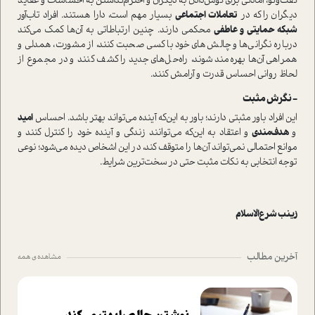
گفت‌وگو، آمادگی برای گوش‌دادن به دیگران و احترام‌گذاشتن به احساسات و عقاید
دیگران را که در
تعاملات اجتماعی
بسیار مهم ا‌ست، دارا هستند‌. افراد تاب‌آور
شبكه حمايتي و عاطفي
محكمي دارند. چنين ارتباطاتي به آن‌ها كمك مي‌كند
درباره نگراني‌ها و چالش‌هاي خود با كسي صحبت كنند، از مشورت، همدلي و
همراهي آن‌ها بهره‌مند شوند، راه‌حل‌هاي جديد را كشف كنند و در مجموع از
لحاظ رواني احساس قدرت و آرامش كنند.
- نگرش مثبت
این افراد باور مثبتی دارند؛ باور به این‌که آینده می‌تواند بهتر باشد. احساس
امید
و
هدف‌مندی
و اعتقاد به این‌که می‌توانند زندگی و آینده خود را کنترل کنند و
موانع احتمالی نمی‌تواند آن‌ها را متوقف کند، در این اشخاص دیده می‌شود؛ نوعی
توجه انتخابی به نکات مثبت حتی در سخت‌ترین شرایط.
زینب شرع‌الاسلام
آخرین مطالب
مشاهده ی همه