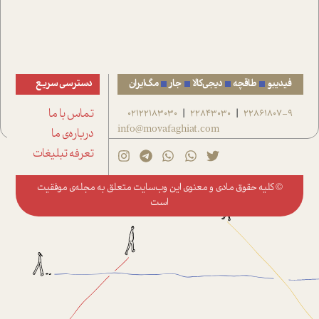
فیدیبو
طاقچه
دیجی‌کالا
جار
مگ‌ایران
دسترسی سریع
22861807-9
22843030
02122183030
تماس با ما
|
|
info@movafaghiat.com
درباره‌ی ما
تعرفه تبلیغات
© کلیه حقوق مادی و معنوی این وب‌سایت متعلق به
مجله‌ی موفقیت
است