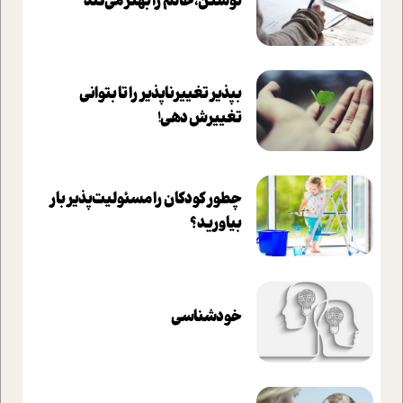
نوشتن، حالم را بهتر می‌کند
بپذير تغييرناپذير را تا بتواني
تغييرش دهي!‏
چطور کودکان را مسئولیت‌پذیر بار
بیاورید؟
خودشناسی