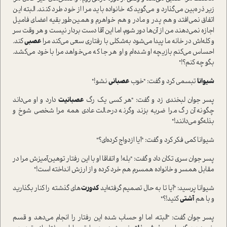
زیر ذره‌بین مي‌گذارد و می‌گوید که خانواده باید مرا از خود طرد کنند. البته این
اتفاق نمی‌افتد و هم پدر و مادر و هم خواهرم و همین‌طور بقیه اعضای فامیل
اجازه نمی‌دهند من از آن‌ها دور شوم، اما این آقا دست بردار نیست و هر وقت سر
و کله‌اش در خانه ما پیدا می‌شود به‌شکلی با رفتاری سعی می‌کند مرا
عصبی
کند.
احساس مي‌كنم بازیچه او شده‌ام و او هر جا که می‌خواهد مرا با خود می‌کشد.
بگو چه کنم؟!"
شیوانا
تبسمی‌ کرد و گفت‌: "خوب
عصبانی
نشو!"
پسر جوان لبخندی زد و گفت‌: "هر کسی یک رگ
عصبانیت
دارد و او می‌داند
چگونه آن رگ مرا ضربه بزند وگرنه در‌حالت عادی همه مرا شخصی شوخ و
بذله‌گو می‌دانند!"
شیوانا کمی فکر کرد و گفت‌: "آیا ازدواج کرده‌ای؟"
پسر جوان سری تکان داد و گفت‌: "بله! و اتفاقا او با این رفتار توهین‌آمیزش مرا در
مقابل همسر و خانواده همسرم هم خرد کرده و از ارزش انداخته ا‌ست!"
شیوانا پرسید: "آیا تا به حال تصمیم گرفته‌اید
کدورت‌
های گذشته را کنار بگذارید
و با هم
آشتی
کنید!؟"
پسر جوان گفت‌: "البته، اما او حساب شده این رفتار را انجام می‌دهد و قسم