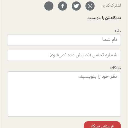
سر نهاده است و نیز کرامت عزیز زاده؛ سفیر صلح و دوستی که
اشتراک گذاری
با رکاب زدن در بیش از هفتاد کشور و کاشتن درخت، به نماد
حمایت از محیط زیست و منابع طبیعی تبدیل گشته
دیدگاهتان را بنویسید
است.فصل روایت اجنبی ها در این شماره به دو موضوع
جذاب پرداخته است که عبارتند از جنبش آهستگی و نیز مقاله
نام*
ای که به زندگی شگفت انگیز جین گودال و تاثیرات کاوش های
ایشان در حوزه ی شامپانزه ها بر زندگی امروزی ما نگاهی
افکنده است.فصل اتاق 333 شما را پای صحبت یک تجربه ی
واقعی در ارتباط با اختلال شخصیت اسکزوئید و مشکلات و نیز
راهکارهای حل آن قرار می دهد که در اتاق درمان اتفاق افتاده
است.در فصل پایانی زیر ذره بین نیز همکاران ما تلاش کرده
دیدگاه*
اند تا در کنار مطالب سرگرمی و انگیزشی، شما را با بهترین و
موثرترین راهکارهای استفاده از هوش مصنوعی در حوزه های
مختلف کسب و کار آشنا کنند.
فرستادن دیدگاه