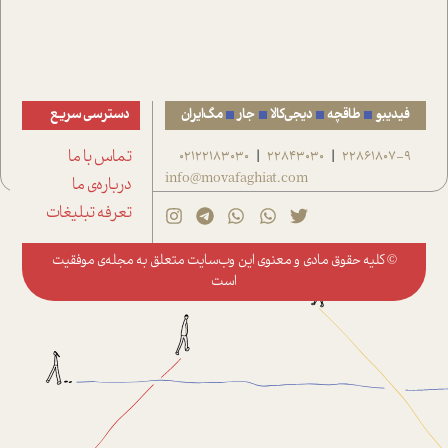
فیدیبو
طاقچه
دیجی‌کالا
جار
مگ‌ایران
دسترسی سریع
22861807-9
22843030
02122183030
تماس با ما
|
|
info@movafaghiat.com
درباره‌ی ما
تعرفه تبلیغات
© کلیه حقوق مادی و معنوی این وب‌سایت متعلق به
مجله‌ی موفقیت
است