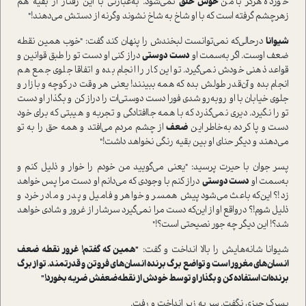
خورده هرگز با من
خوش خلق
نمی‌شود. به‌عبارتی با این رفتار از بقیه هم
زهرچشم گرفته ا‌ست که با او شاخ به شاخ نشوند وگرنه از دستش می‌دهند!"
شیوانا
در‌حالی‌که نمی‌توانست لبخندش را پنهان کند گفت‌: "خوب همین نقطه‌
ضعف اوست. اگر به‌سمت او
دست
دوستی
دراز کنی او دست تو را طبق قوانین و
قواعد ذهنی خودش نمی‌گیرد. تو این‌ کار را انجام بده و اتفاقا جلوی جمع هم
انجام بده و آن‌قدر طولش بده که همه ببینند! یعنی هر وقت در کوچه و بازار و
جلوی خیابان با او روبه‌رو شدی فورا دست دوستی‌ات را دراز کن و بگذار او دست
تو را نگیرد. دیری نمی‌گذرد که با همه جاافتادگی و تجربه و هیبتی که برای خود
دست و پا کرده، به‌خاطر این
ضعف
از چشم مردم می‌افتد و همه حق را به تو
می‌دهند و دیگر حنای او بین بقیه رنگی نخواهد داشت!"
پسر جوان با حیرت پرسید: "یعنی می‌گويید من خودم را خوار و ذلیل کنم و
به‌سمت او
دست دوستی
دراز کنم با وجودی که می‌دانم او دست مرا پس خواهد
زد!؟ این‌که باعث می‌شود پیش همسر و خواهر و فامیل و پدر و مادر خرد و
ذلیل شوم!؟ در‌واقع او از این‌که دست مرا نمي‌گيرد سرشار از غرور و شادی خواهد
شد؟! این دیگر چه جور نصیحتی ا‌ست؟!"
شیوانا شانه‌هایش را بالا انداخت و گفت‌:
"همین که گفتم! غرور نقطه‌ ضعف
انسان‌های مغرور ا‌ست و تواضع برگ برنده انسان‌های فروتن و قدرتمند. تو از برگ
برنده‌ات ا‌ستفاده کن و بگذار او توسط خودش از نقطه‌ضعفش ضربه بخورد!"
پسرک چیزی نگفت. سر به زیر انداخت و رفت.