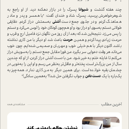
چند هفته گذشت و
شیوانا
پسرک را در بازار دهکده دید. از او راجع به
شوهرخواهرش پرسید. پسرک شاد و خندان گفت‌: "با همسر و پدر و مادر
هماهنگ کردم و در جلوی جمع دست
آشتی
به‌سمتش دراز کردم. دقایقی
طولانی دستم به‌سوی او دراز بود و او هم‌چون کودکان خود را لوس می‌کرد و دستم
را پس می‌زد. نتیجه‌این شد که بعد از آن روز من ناگهان نزد فامیل ارج و قرب و
حرمت زیادی پیدا کردم و همین
حرمت
باعث شد او دیگر با من کاری نداشته
باشد. اکنون دیگر با هم خیلی خوب و مهربان و صمیمی‌ شده‌ایم. چون خوب
می‌داند هر وقت دعوایی سر بگیرد من فورا مقابل جمع دستم را به‌سویش دراز
می‌کنم تا غايله ختم به خیر شود. من با دست آشتی دراز کردن، از او که چندین
سال از من بزرگ‌تر ا‌ست، پخته‌تر و عاقل‌تر به‌نظر می‌رسم و او این را به‌خوبی در
چشمان بقیه خوانده ا‌ست. برای همین دیگر به من کاری ندارد. همه‌چیز به
یک‌باره با یک
دست دادن
و جواب نگرفتن حل شد!؟ به‌همین سادگی!"
آخرین مطالب
مشاهده ی همه
نوشتن، حالم را بهتر می‌کند