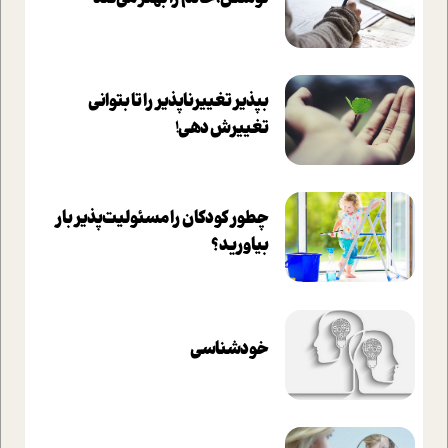
بپذير تغييرناپذير را تا بتواني
تغييرش دهي!‏
چطور کودکان را مسئولیت‌پذیر بار
بیاورید؟
خودشناسی