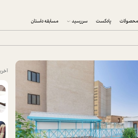
حصولات
پادکست
سررسید
مسابقه داستان
سررسید 1403
سفارش شرکتی سررسید 1403
پکيج نوروزي موفقيت
آخری
تقویم رومیزی
تقویم دیواری