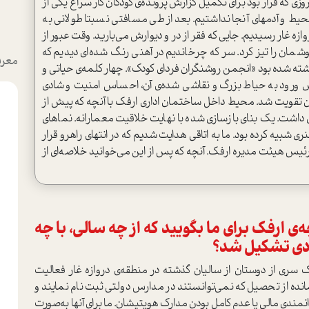
وزی که قرار بود برای تکمیل گزارش پرونده‌ی کودکان کار سراغ یکی از
حیط و آدمهای آنجا نداشتیم. بعد از طی مسافتی نسبتا طولانی به
 غار رسیدیم. جایی که فقر از در و دیوارش می‌بارید. وقت عبور از
شمان را تیز کرد. سر که چرخاندیم در آهنی رنگ شده‌ای دیدیم که
معرف
وشته شده بود «انجمن روشنگران فردای کودک». چهار کلمه‌ی حیاتی و
ورود به حیاط بزرگ و نقاشی شده‌ی آن، احساس امنیت و شادی
آن تقویت شد. محیط داخل ساختمان اداری ارفک با آنچه که پیش از
ق داشت. یک بنای بازسازی شده با نهایت خلاقیت معمارانه. نماهای‌
ی شبیه کرده بود. ما به اتاقی هدایت شدیم که در انتهای راهرو قرار
رئیس هیئت مدیره ارفک. آنچه که پس از این می‌خوانید خلاصه‌ای از
‌ی ارفک برای ما بگویید که از چه سالی، با چه
هادی تشکیل شد؟
سری از دوستان از سالیان گذشته در منطقه‌ی دروازه غار فعالیت
ازمانده از تحصیل که نمی‌توانستند در مدارس دولتی ثبت نام نمایند و
مندی مالی یا عدم کامل بودن مدارک هویتیشان. ما برای آنها به‌صورت