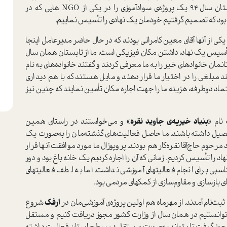
غیرمتمرکز پروژه های سوادآموزی می‌گذاشتیم. در تابستان سال ۹۴ یک پروژه‌ی سوادآموزی را در یکی از NGO هایی که در
وژه بود که تصمیم گرفتیم خودمان یک نهادی را تأسیس نماییم.
 نفر دیگر که یکی از آنها آقای معین کامرانی بودند که در حال حاضر مدیرعامل اینجا
أسیس یک نهاد، داشتن مکان فیزیکی است، ما از تابستان همان سال
نمان خانوادهای خیر را به ما معرفی کردند و گفتند خانواده‌های به نام
نند مبلغی را در اختیار ما قرار دهند و مایل هستند که با هم دیداری
اعتماد دوطرفه، هزینه ما را جهت اجاره مکان تأمین نمایند که چنین نیز
 نام
«بنیاد خیریه‌ی جاوید نقره»
و می‌خواستند در راستای همین
تحصیل داشته باشند. ما حاصل فعالیت‌های گذشته‌مان را به‌صورت یک
مرحوم حاج‌آقا نقره‌کار هم بودند. پروپوزال ما مورد موافقت آنها قرار
ل را خریداری و نهاد را تأسیس کردیم. زمانی که آن را اجاره کردیم یک خانه باغ بود و دور
اسبی برای انجام فعالیتهای آموزشی نداشت. اما به لطف فعالیتهای
ای بازسازی و مقاوم‌سازی از کمکهای مردمی بود.
ارفک
شروع
 ۹۷ پیش رفتیم تا اینکه توانستیم در همان سال از وزارت کشور مجوز دریافت کنیم و مستقل