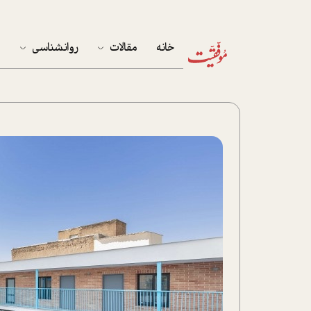
خانه
مقالات
روانشناسی
م
آخرین مقالات
تست روان‌شناسی
مهمان خانه
کوکولوژی
پرونده ویژه
زندگی
نوجوان
کار
پلاس