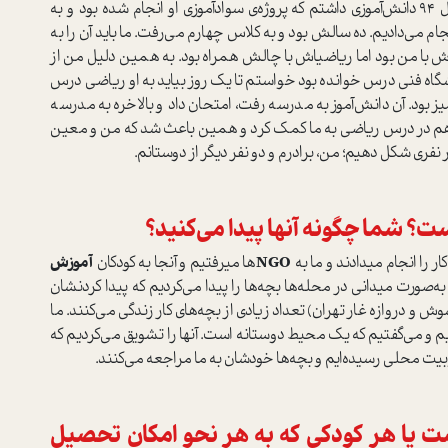
فعالیتهای من به این شکل ادامه داشت تا اینکه در سال ۹۴ دانش‌آموزی داشتم که پروژه‌ی سوادآموزی او انجام شده بود و به
نجام می‌دادیم. ده سالش بود و به کلاس چهارم می‌رفت. ما باید آن را به
 با من بود اما ریاضیاش با چالش همراه بود. به همین دلیل من از
شگاه فنی درس خوانده بود خواستم تا یک روز بیاید به او ریاضی درس
 بود. آن دانش‌آموز به مدرسه رفت، امتحان داد و بالاخره به مدرسه
ر هم در درس ریاضی به ما کمک کرد و همین باعث شد که من و معین
نفری شکل دهیم؛ من، برادرم و دو نفر دیگر از دوستانم.
ت؟ شما چگونه آنها پیدا می‌کنید؟
ر را انجام میدادند و ما به
NGO
ها میرفتیم و آنجا به کودکان
آموزش
ه‌صورت میدانی در محله‌ها بچه‌ها را پیدا می‌کردیم که پیدا کردنشان
 و دروازه غار تهران) تعداد زیادی از بچه‌های کار زندگی می‌کنند. ما
ردیم و می‌گفتیم که یک محیط دوستانه است. آنها را تشویق می‌کردیم که
حبوبیت محلی رسیده‌ایم و بچه‌ها خودشان به ما مراجعه می‌کنند.
 یا هر کودکی که به هر نحو امکان تحصیل