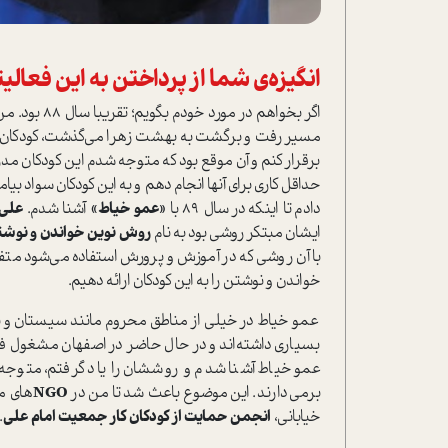
انگیزه‌ی شما از پرداختن به این فعالی
اگر بخواهم د
مسیر رفت و برگشت به بهشت زهرا می‌گذشت، کودکان گلفر
برقرار کنم و آن موقع بود که متوجه شدم این کودکان مدر
حداقل کاری برای آنها انجام دهم و به این کودکان سواد بیا
دادم تا اینکه در سال ۸۹ با
«عمو خیاط»
آشنا شدم.
علی 
ایشان مبتکر روشی بود به نام
روش نوین خواندن و نوش
با آن روشی که در آموزش و پرورش استفاده می‌شود متف
خواندن و نوشتن را به این کودکان ارائه دهیم.
عمو خیاط در خیلی از مناطق محروم مانند سیستان و بل
بسیاری داشته‌اند و در حال حاضر در اصفهان مشغول فع
عمو خیاط آشنا شدم و روششان را یاد گرفتم، متوجه 
برمی‌دارند. این موضوع باعث شد تا من در
NGO
های م
خیابانی،
انجمن حمایت از کودکان کار جمعیت امام علی
.