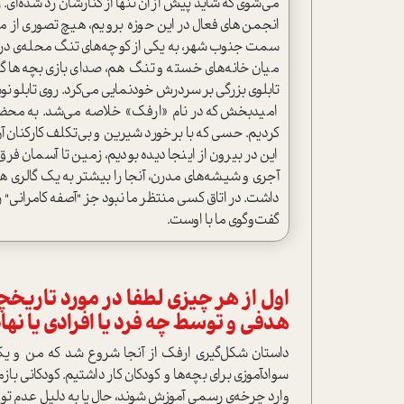
می‌شوی که شاید پیش از آن تنها از کنارشان رد شده‌ای. ر
انجمن‌های فعال در این حوزه برویم، هیچ تصوری از م
سمت جنوب شهر، به یکی از کوچه‌های تنگ محله‌ی دروازه
میان خانه‌های خسته و تنگ هم، صدای بازی بچه‌ها گو
تابلوی بزرگی بر سردرش خودنمایی می‌کرد. روی تابلو ن
امیدبخش که در نام «ارفک» خلاصه می‌شد. به محض 
کردیم. حسی که با برخورد شیرین و بی‌تکلف کارکنان 
این در بیرون از اینجا دیده بودیم، زمین تا آسمان فر
آجری و شیشه‌های مدرن، آنجا را بیشتر به یک گالری هنر
داشت. در اتاق کسی منتظر ما نبود جز "آصفه کامرانی" 
گفت‌وگوی ما با اوست.
اول از هر چیزی لطفا در مورد تاریخچه
هدفی و توسط چه فرد یا افرادی یا ن
داستان شکل‌گیری ارفک از آنجا شروع شد که من و یک 
سوادآموزی برای بچه‌ها و کودکان کار داشتیم. کودکانی ب
وارد چرخه‌ی رسمی آموزش شوند، حال یا به دلیل عدم توان