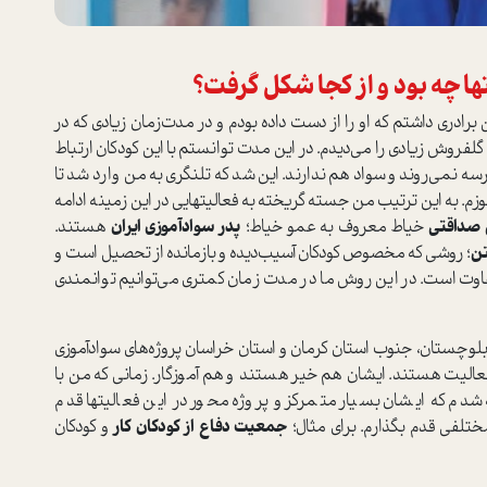
تها چه بود و از کجا شکل گرفت؟
ر مورد خودم بگویم؛ تقریبا سال ۸۸ بود. من برادری داشتم که او را از دست داده بودم و در مدت‌زمان زیادی که در
وش زیادی را می‌دیدم. در این مدت توانستم با این کودکان ارتباط
سه نمی‌روند و سواد هم ندارند. این شد که تلنگری به من وارد شد تا
موزم. به این ترتیب من جسته گریخته به فعالیتهایی در این زمینه ادامه
صداقتی
خیاط معروف به عمو خیاط؛
پدر سوادآموزی ایران
هستند.
تن
؛ روشی که مخصوص کودکان آسیب‌دیده و بازمانده از تحصیل است و
اوت است. در این روش ما در مدت زمان کمتری می‌توانیم توانمندی
وچستان، جنوب استان کرمان و استان خراسان پروژه‌های سوادآموزی
الیت هستند. ایشان هم خیر هستند و هم آموزگار. زمانی که من با
شدم که ایشان بسیار متمرکز و پروژه محور در این فعالیتها قدم
ختلفی قدم بگذارم. برای مثال؛
جمعیت دفاع از کودکان کار
و کودکان