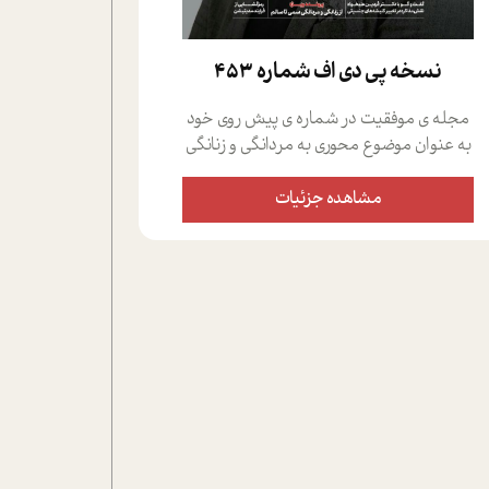
نسخه پي دي اف شماره 453
مجله ی موفقیت در شماره ی پیش روی خود
به عنوان موضوع محوری به مردانگی و زنانگی
سمی پرداخته است؛ علاوه بر این که؛ گفت و
گویی اختصاصی داشته ایم با فردین علیخواه،
مشاهده جزئیات
جامعه شناس در بخش های مختلف تلاش
کرده ایم از دریچه های گوناگون به این موضوع
مهم بپردازیم.فصل ایستگاه؛ شما را با دیدگاه
های روانشناسان و کارشناسان پیرامون
موضوع مردانگی و زنانگی سمی و نیز چالش
های پیرامون آن آشنا می کند.در بخش دو
فنجان داغ به سراغ افرادی رفته ایم که
موفقیت را در عمل به اثبات رسانده اند؛ سید
حمیدرضا محتشمی که بیست و پنجمین
سال فعالیت حرفه ای خود را در حوزه ی
کوچینگ، توسعه ی فردی و رهبری پشت سر