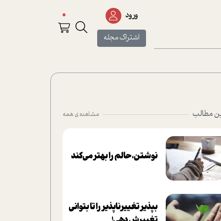
0
ورود
اشتراک مجله
ن مطالب
مشاهده ی همه
نوشتن، حالم را بهتر می‌کند
بپذير تغييرناپذير را تا بتواني
تغييرش دهي!‏